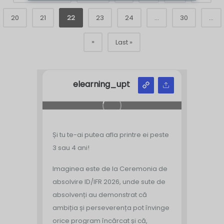
20
21
22
23
24
...
30
...
»
Last »
elearning_upt
Și tu te-ai putea afla printre ei peste
3 sau 4 ani!
Imaginea este de la Ceremonia de
absolvire ID/IFR 2026, unde sute de
absolvenți au demonstrat că
ambiția și perseverența pot învinge
orice program încărcat și că,