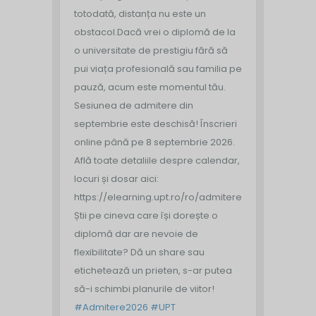
totodată, distanța nu este un
obstacol.
Dacă vrei o diplomă de la
o universitate de prestigiu fără să
pui viața profesională sau familia pe
pauză, acum este momentul tău.
Sesiunea de admitere din
septembrie este deschisă!
Înscrieri
online până pe 8 septembrie 2026.
Află toate detaliile despre calendar,
locuri și dosar aici:
https://elearning.upt.ro/ro/admitere/
Știi pe cineva care își dorește o
diplomă dar are nevoie de
flexibilitate? Dă un share sau
etichetează un prieten, s-ar putea
să-i schimbi planurile de viitor!
#Admitere2026
#UPT