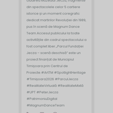
clădirea Muzeului Jecza, fragmente
din spectacolele celor 5 cartiere
istorice și un moment coregrafic
dedicat martirilor Revoluției din 1989,
pus în scenă de Magnum Dance
Team.
Accesul publicului la toate
activitățile din cadrul spectacolului a
fost complet liber.
„Parcul Fundației
Jecza – scenă deschisă” este un
proiect finanțat de Municipiul
Timișoara prin Centrul de
Proiecte.
#ArtTM #SpotlightHeritage
#Timișoara2026 #ParculJecza
#RealitateVirtuală #RealitateMixtă
#UPT #PeterJecza
#PatrimoniuDigital
#MagnumDanceTeam