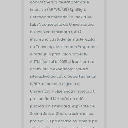
copii și tineri au testat aplicațiile
imersive (AR/VR/MR) Spotlight
Heritage și aplicația VR „Nokia Bell
Labs”, concepute de Universitatea
Politehnica Timișoara (UPT)
împreună cu studenții masteratului
de Tehnologii Multimedia.
Programul
a readus în prim-plan proiectul
ArtTM (lansat în 2015 și transformat
acum într-o experiență virtuală
interactivă de către Departamentul
ID/IFR și Educație digitală al
Universității Politehnica Timișoara),
prezentând 14 lucrări de artă
publică din Timișoara, explicate de
Sorina Jecza. Seara a culminat cu
proiecții 3D pe ecrane multiple și pe