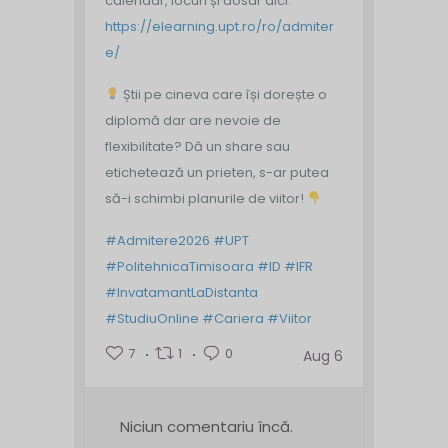
calendar, locuri și dosar aici:
https://elearning.upt.ro/ro/admiter
e/
Știi pe cineva care își dorește o
diplomă dar are nevoie de
flexibilitate? Dă un share sau
etichetează un prieten, s-ar putea
să-i schimbi planurile de viitor!
#Admitere2026
#UPT
#PolitehnicaTimisoara
#ID
#IFR
#InvatamantLaDistanta
#StudiuOnline
#Cariera
#Viitor
7
1
0
Aug 6
Niciun comentariu încă.