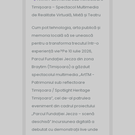
Timișoara – Spectacol Multimedia
de Realitate Virtuală, Mixtă și Teatru
Cum pot tehnologia, arta publică și
memoria locală să se unească
pentru a transforma trecutul într-o
experiență vie?
Pe 10 iulie 2026,
Parcul Fundației Jecza din zona
Braytim (Timișoara) a găzduit
spectacolul multimedia „ArtTM -
Patrimoniul sub reflectoare
Timișoara / Spotlight Heritage
Timișoara”, cel de-al patrulea
eveniment din cadrul proiectului
„Parcul Fundației Jecza – scenă
deschisă”.
Incursiunea digitală a
debutat cu demonstrații live unde