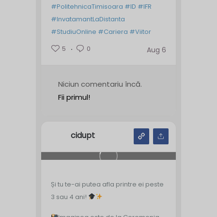
#PolitehnicaTimisoara
#ID
#IFR
#InvatamantLaDistanta
#StudiuOnline
#Cariera
#Viitor
5
0
Aug 6
Niciun comentariu încă.
Fii primul!
cidupt
Și tu te-ai putea afla printre ei peste
3 sau 4 ani!