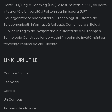
Centrul ID/IFR și e-Learning (CeL), a fost înființat în 1998, ca parte
integrantă a Universităţii Politehnica Timişoara (UPT).
CeL organizeaza specializările – Tehnologii si Sisteme de
Telecomunicatii, Informatică Aplicată, Comunicare și Relații
Publice în regim de învăţământ la distanță de ciclu licenţă și
Tehnologia Construcțiilor de Mașini în regim de învățământ cu
frecvență redusă de ciclu licenţă.
LINK-URI UTILE
Campus Virtual
Site vechi
Centre
UniCampus
Termeni de utilizare