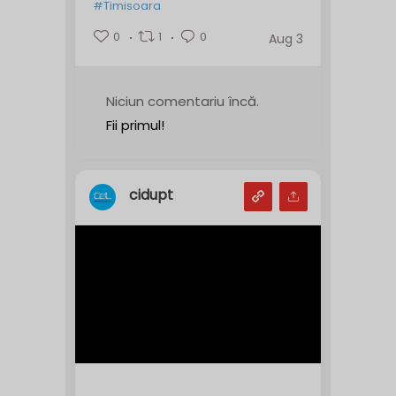
#Timisoara
0
1
0
Aug 3
Niciun comentariu încă.
Fii primul!
cidupt