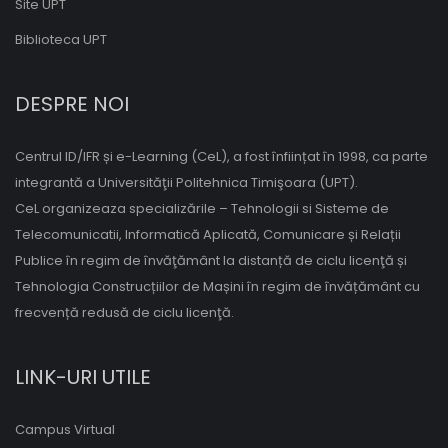
Site UPT
Biblioteca UPT
DESPRE NOI
Centrul ID/IFR și e-Learning (CeL), a fost înființat în 1998, ca parte
integrantă a Universităţii Politehnica Timişoara (UPT).
CeL organizeaza specializările – Tehnologii si Sisteme de
Telecomunicatii, Informatică Aplicată, Comunicare și Relații
Publice în regim de învăţământ la distanță de ciclu licenţă și
Tehnologia Construcțiilor de Mașini în regim de învățământ cu
frecvență redusă de ciclu licenţă.
LINK-URI UTILE
Campus Virtual