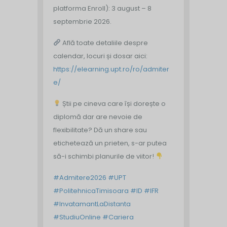
platforma Enroll): 3 august – 8
septembrie 2026.
Află toate detaliile despre
calendar, locuri și dosar aici:
https://elearning.upt.ro/ro/admiter
e/
Știi pe cineva care își dorește o
diplomă dar are nevoie de
flexibilitate? Dă un share sau
etichetează un prieten, s-ar putea
să-i schimbi planurile de viitor!
#Admitere2026
#UPT
#PolitehnicaTimisoara
#ID
#IFR
#InvatamantLaDistanta
#StudiuOnline
#Cariera