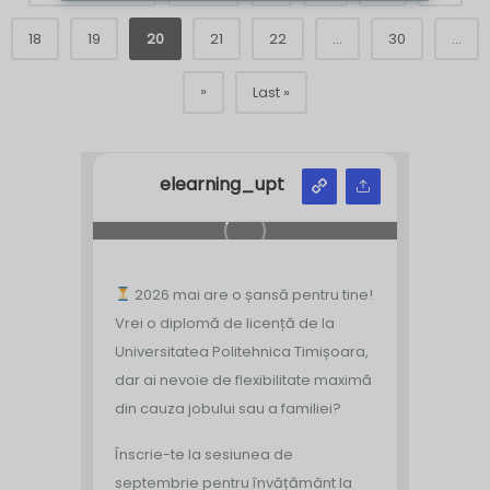
18
19
20
21
22
...
30
...
»
Last »
elearning_upt
2026 mai are o șansă pentru tine!
Vrei o diplomă de licență de la
Universitatea Politehnica Timișoara,
dar ai nevoie de flexibilitate maximă
din cauza jobului sau a familiei?
Înscrie-te la sesiunea de
septembrie pentru învățământ la