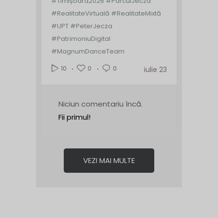
#Timișoara2026 #ParculJecza
#RealitateVirtuală #RealitateMixtă
#UPT #PeterJecza
#PatrimoniuDigital
#MagnumDanceTeam
0
0
10
iulie 23
Niciun comentariu încă.
Fii primul!
VEZI MAI MULTE