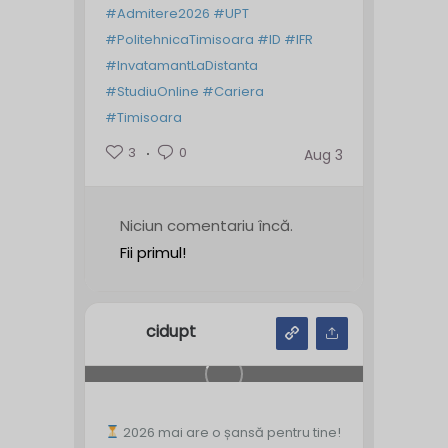
#Admitere2026
#UPT
#PolitehnicaTimisoara
#ID
#IFR
#InvatamantLaDistanta
#StudiuOnline
#Cariera
#Timisoara
3
0
Aug 3
Niciun comentariu încă.
Fii primul!
cidupt
2026 mai are o șansă pentru tine!