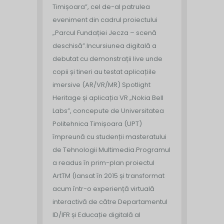
Timișoara”, cel de-al patrulea
eveniment din cadrul proiectului
„Parcul Fundației Jecza – scenă
deschisă”.
Incursiunea digitală a
debutat cu demonstrații live unde
copii și tineri au testat aplicațiile
imersive (AR/VR/MR) Spotlight
Heritage și aplicația VR „Nokia Bell
Labs”, concepute de Universitatea
Politehnica Timișoara (UPT)
împreună cu studenții masteratului
de Tehnologii Multimedia.
Programul
a readus în prim-plan proiectul
ArtTM (lansat în 2015 și transformat
acum într-o experiență virtuală
interactivă de către Departamentul
ID/IFR și Educație digitală al