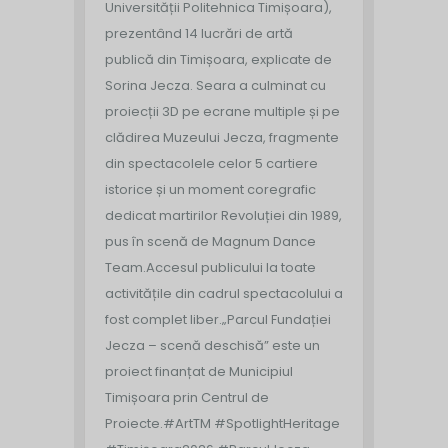
Universității Politehnica Timișoara),
prezentând 14 lucrări de artă
publică din Timișoara, explicate de
Sorina Jecza. Seara a culminat cu
proiecții 3D pe ecrane multiple și pe
clădirea Muzeului Jecza, fragmente
din spectacolele celor 5 cartiere
istorice și un moment coregrafic
dedicat martirilor Revoluției din 1989,
pus în scenă de Magnum Dance
Team.
Accesul publicului la toate
activitățile din cadrul spectacolului a
fost complet liber.
„Parcul Fundației
Jecza – scenă deschisă” este un
proiect finanțat de Municipiul
Timișoara prin Centrul de
Proiecte.
#ArtTM #SpotlightHeritage