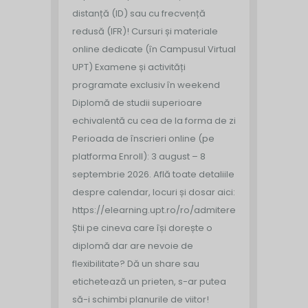
distanță (ID) sau cu frecvență
redusă (IFR)!
Cursuri și materiale
online dedicate (în Campusul Virtual
UPT)
Examene și activități
programate exclusiv în weekend
Diplomă de studii superioare
echivalentă cu cea de la forma de zi
Perioada de înscrieri online (pe
platforma Enroll): 3 august – 8
septembrie 2026.
Află toate detaliile
despre calendar, locuri și dosar aici:
https://elearning.upt.ro/ro/admitere/
Știi pe cineva care își dorește o
diplomă dar are nevoie de
flexibilitate? Dă un share sau
etichetează un prieten, s-ar putea
să-i schimbi planurile de viitor!