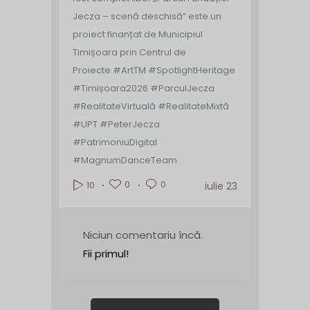
Jecza – scenă deschisă” este un
proiect finanțat de Municipiul
Timișoara prin Centrul de
Proiecte.
#ArtTM #SpotlightHeritage
#Timișoara2026 #ParculJecza
#RealitateVirtuală #RealitateMixtă
#UPT #PeterJecza
#PatrimoniuDigital
#MagnumDanceTeam
0
0
10
iulie 23
Niciun comentariu încă.
Fii primul!