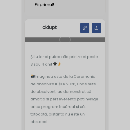
Fii primul!
cidupt
Și tu te-ai putea afla printre ei peste
3 sau 4 ani!
Imaginea este de la Ceremonia
de absolvire ID/IFR 2026, unde sute
de absolvenți au demonstrat că
ambiția și perseverența pot învinge
orice program încărcat și că,
totodată, distanța nu este un
obstacol.