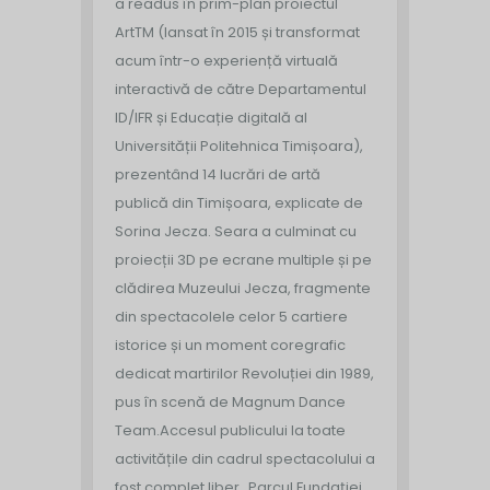
a readus în prim-plan proiectul
ArtTM (lansat în 2015 și transformat
acum într-o experiență virtuală
interactivă de către Departamentul
ID/IFR și Educație digitală al
Universității Politehnica Timișoara),
prezentând 14 lucrări de artă
publică din Timișoara, explicate de
Sorina Jecza. Seara a culminat cu
proiecții 3D pe ecrane multiple și pe
clădirea Muzeului Jecza, fragmente
din spectacolele celor 5 cartiere
istorice și un moment coregrafic
dedicat martirilor Revoluției din 1989,
pus în scenă de Magnum Dance
Team.
Accesul publicului la toate
activitățile din cadrul spectacolului a
fost complet liber.
„Parcul Fundației