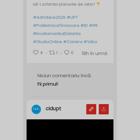
să-i schimbi planurile de viitor!
#Admitere2026
#UPT
#PolitehnicaTimisoara
#ID
#IFR
#InvatamantLaDistanta
#StudiuOnline
#Cariera
#Viitor
4
1
0
19h în urmă
Niciun comentariu încă.
Fii primul!
cidupt