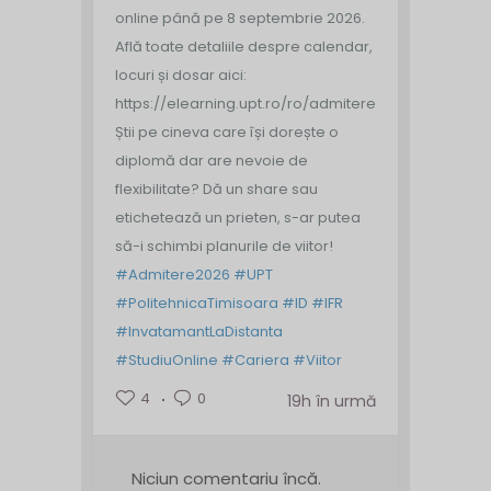
online până pe 8 septembrie 2026.
Află toate detaliile despre calendar,
locuri și dosar aici:
https://elearning.upt.ro/ro/admitere/
Știi pe cineva care își dorește o
diplomă dar are nevoie de
flexibilitate? Dă un share sau
etichetează un prieten, s-ar putea
să-i schimbi planurile de viitor!
#Admitere2026
#UPT
#PolitehnicaTimisoara
#ID
#IFR
#InvatamantLaDistanta
#StudiuOnline
#Cariera
#Viitor
4
0
19h în urmă
Niciun comentariu încă.