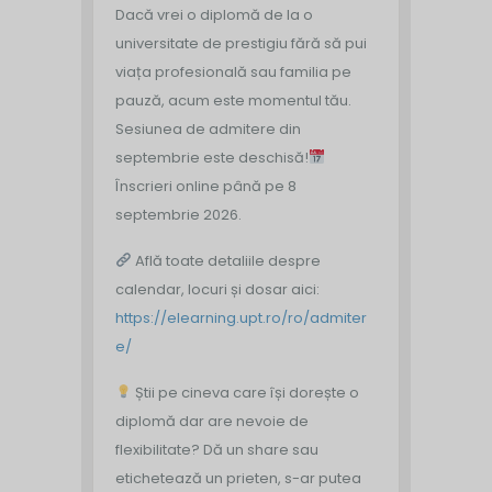
Dacă vrei o diplomă de la o
universitate de prestigiu fără să pui
viața profesională sau familia pe
pauză, acum este momentul tău.
Sesiunea de admitere din
septembrie este deschisă!
Înscrieri online până pe 8
septembrie 2026.
Află toate detaliile despre
calendar, locuri și dosar aici:
https://elearning.upt.ro/ro/admiter
e/
Știi pe cineva care își dorește o
diplomă dar are nevoie de
flexibilitate? Dă un share sau
etichetează un prieten, s-ar putea