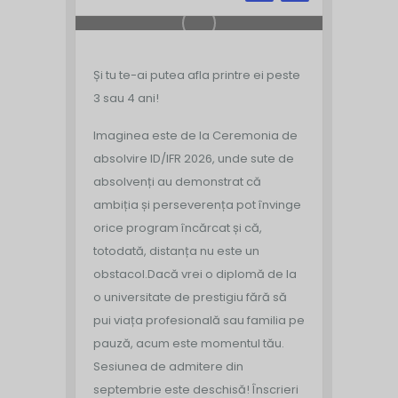
Și tu te-ai putea afla printre ei peste
3 sau 4 ani!
Imaginea este de la Ceremonia de
absolvire ID/IFR 2026, unde sute de
absolvenți au demonstrat că
ambiția și perseverența pot învinge
orice program încărcat și că,
totodată, distanța nu este un
obstacol.
Dacă vrei o diplomă de la
o universitate de prestigiu fără să
pui viața profesională sau familia pe
pauză, acum este momentul tău.
Sesiunea de admitere din
septembrie este deschisă!
Înscrieri