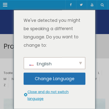
Meniul
We've detected you might
be speaking a different
language. Do you want to
Profesori & Invitați
change to:
English
Toate
A
B
C
D
E
F
G
H
I
J
K
L
Change Language
M
N
O
P
Q
R
S
T
U
V
W
X
Y
Z
Close and do not switch
language