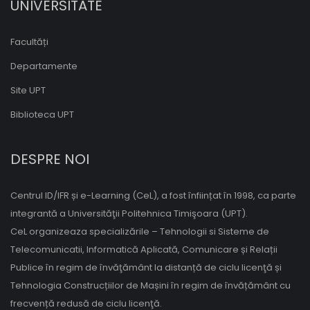
UNIVERSITATE
Facultăți
Departamente
Site UPT
Biblioteca UPT
DESPRE NOI
Centrul ID/IFR și e-Learning (CeL), a fost înființat în 1998, ca parte
integrantă a Universităţii Politehnica Timişoara (UPT).
CeL organizeaza specializările – Tehnologii si Sisteme de
Telecomunicatii, Informatică Aplicată, Comunicare și Relații
Publice în regim de învăţământ la distanță de ciclu licenţă și
Tehnologia Construcțiilor de Mașini în regim de învățământ cu
frecvență redusă de ciclu licenţă.