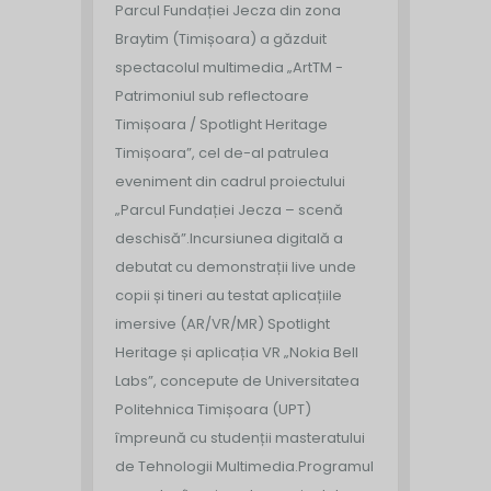
Parcul Fundației Jecza din zona
Braytim (Timișoara) a găzduit
spectacolul multimedia „ArtTM -
Patrimoniul sub reflectoare
Timișoara / Spotlight Heritage
Timișoara”, cel de-al patrulea
eveniment din cadrul proiectului
„Parcul Fundației Jecza – scenă
deschisă”.
Incursiunea digitală a
debutat cu demonstrații live unde
copii și tineri au testat aplicațiile
imersive (AR/VR/MR) Spotlight
Heritage și aplicația VR „Nokia Bell
Labs”, concepute de Universitatea
Politehnica Timișoara (UPT)
împreună cu studenții masteratului
de Tehnologii Multimedia.
Programul