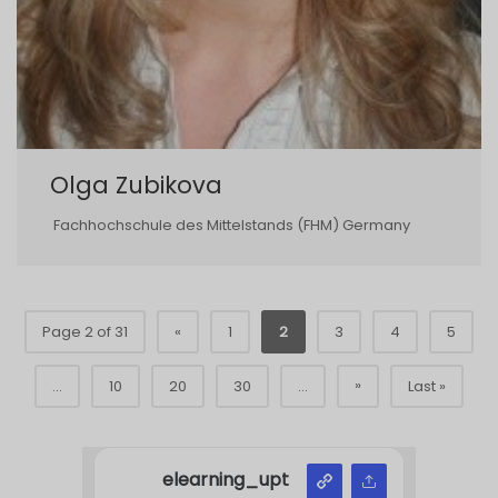
Olga Zubikova
Fachhochschule des Mittelstands (FHM) Germany
Page 2 of 31
«
1
2
3
4
5
»
...
10
20
30
...
Last »
elearning_upt