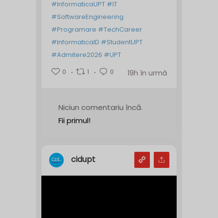
#InformaticaUPT
#IT
#SoftwareEngineering
#Programare
#TechCareer
#InformaticaID
#StudentUPT
#Admitere2026
#UPT
0
1
0
19h în urmă
Niciun comentariu încă.
Fii primul!
cidupt