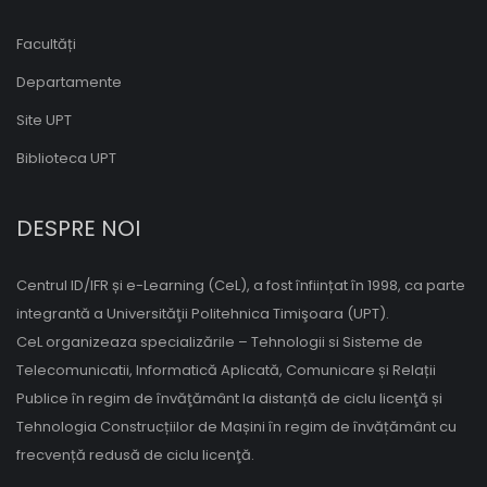
Facultăți
Departamente
Site UPT
Biblioteca UPT
DESPRE NOI
Centrul ID/IFR și e-Learning (CeL), a fost înființat în 1998, ca parte
integrantă a Universităţii Politehnica Timişoara (UPT).
CeL organizeaza specializările – Tehnologii si Sisteme de
Telecomunicatii, Informatică Aplicată, Comunicare și Relații
Publice în regim de învăţământ la distanță de ciclu licenţă și
Tehnologia Construcțiilor de Mașini în regim de învățământ cu
frecvență redusă de ciclu licenţă.