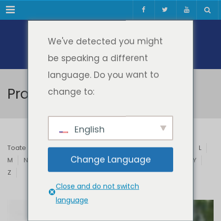
Meniul
We've detected you might
be speaking a different
language. Do you want to
Profesori & Invitați
change to:
English
Toate
A
B
C
D
E
F
G
H
I
J
K
L
Change Language
M
N
O
P
Q
R
S
T
U
V
W
X
Y
Z
Close and do not switch
language