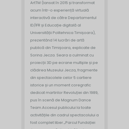
ArtTM (lansat în 2015 și transformat
acum într-o experiență virtuală
interactivă de către Departamentul
ID/IFR și Educație digitală al
Universității Politehnica Timișoara),
prezentând 14 lucrări de artă
publică din Timișoara, explicate de
Sorina Jecza. Seara a culminat cu
proiecții 3D pe ecrane multiple și pe
clădirea Muzeului Jecza, fragmente
din spectacolele celor 5 cartiere
istorice și un moment coregrafic
dedicat martirilor Revoluției din 1989,
pus în scenă de Magnum Dance
Team.
Accesul publicului la toate
activitățile din cadrul spectacolului a
fost complet liber.
„Parcul Fundației