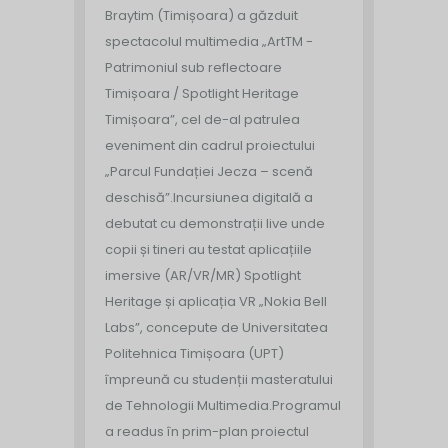
Braytim (Timișoara) a găzduit
spectacolul multimedia „ArtTM -
Patrimoniul sub reflectoare
Timișoara / Spotlight Heritage
Timișoara”, cel de-al patrulea
eveniment din cadrul proiectului
„Parcul Fundației Jecza – scenă
deschisă”.
Incursiunea digitală a
debutat cu demonstrații live unde
copii și tineri au testat aplicațiile
imersive (AR/VR/MR) Spotlight
Heritage și aplicația VR „Nokia Bell
Labs”, concepute de Universitatea
Politehnica Timișoara (UPT)
împreună cu studenții masteratului
de Tehnologii Multimedia.
Programul
a readus în prim-plan proiectul