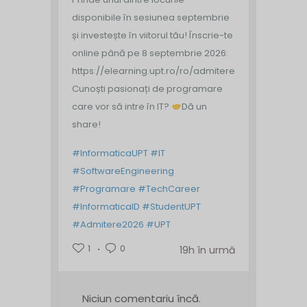
disponibile în sesiunea septembrie
și investește în viitorul tău!
Înscrie-te
online până pe 8 septembrie 2026:
https://elearning.upt.ro/ro/admitere/
Cunoști pasionați de programare
care vor să intre în IT?
Dă un
share!
#InformaticaUPT
#IT
#SoftwareEngineering
#Programare
#TechCareer
#InformaticaID
#StudentUPT
#Admitere2026
#UPT
1
0
19h în urmă
Niciun comentariu încă.