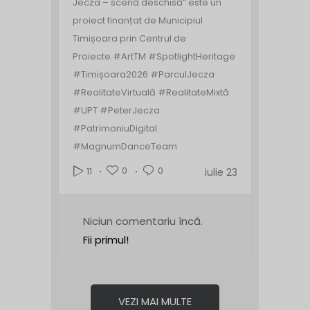
Jecza – scenă deschisă” este un
proiect finanțat de Municipiul
Timișoara prin Centrul de
Proiecte.
#ArtTM #SpotlightHeritage
#Timișoara2026 #ParculJecza
#RealitateVirtuală #RealitateMixtă
#UPT #PeterJecza
#PatrimoniuDigital
#MagnumDanceTeam
0
0
11
iulie 23
Niciun comentariu încă.
Fii primul!
VEZI MAI MULTE