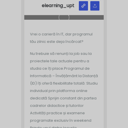
elearning_upt
Vrei o carieră în IT, dar programul
tău zilnic este deja încărcat?
Nu trebuie să renunți la job sau la
proiectele tale actuale pentru a
studia ce îți place.
Programul de
Informatică – Învățământ la Distanță
(ID) îți oferă flexibilitate totală:
Studiu
individual prin platforma online
dedicată
‍ Sprijin constant din partea
cadrelor didactice și tutorilor
Activități practice și examene
programate exclusiv în weekend
Prinde unul dintre locurile