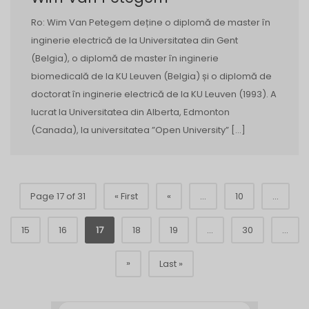
Ro: Wim Van Petegem deține o diplomă de master în
inginerie electrică de la Universitatea din Gent
(Belgia), o diplomă de master în inginerie
biomedicală de la KU Leuven (Belgia) și o diplomă de
doctorat în inginerie electrică de la KU Leuven (1993). A
lucrat la Universitatea din Alberta, Edmonton
(Canada), la universitatea ”Open University” […]
Page 17 of 31
« First
«
...
10
...
15
16
17
18
19
...
30
...
»
Last »