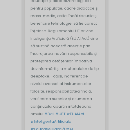
educație și alfabetizare digitală
pentru populație, cadre didactice și
mass-media, astfel încât riscurile și
beneficiile tehnologiei să fie corect
înțelese. Regulamentul UE privind
Inteligența Artificială (EU AI Act) vine
să susțină această direcție prin
încurajarea inovării responsabile și
protejarea cetățenilor împotriva
dezinformării și a materialelor de tip
deepfake. Totuși, indiferent de
nivelul avansat al instrumentelor
folosite, responsabilitatea finală,
verificarea surselor și asumarea
conținutului aparțin întotdeauna
omului.
#DeL
#UPT
#EUAIAct
#InteligentaArtificiala
#EducațieDigitală
#AI