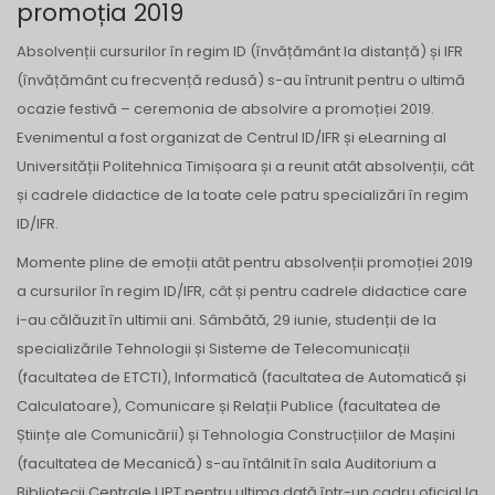
promoția 2019
Absolvenții cursurilor în regim ID (învățământ la distanță) și IFR
(învățământ cu frecvență redusă) s-au întrunit pentru o ultimă
ocazie festivă – ceremonia de absolvire a promoției 2019.
Evenimentul a fost organizat de Centrul ID/IFR și eLearning al
Universității Politehnica Timișoara și a reunit atât absolvenții, cât
și cadrele didactice de la toate cele patru specializări în regim
ID/IFR.
Momente pline de emoții atât pentru absolvenții promoției 2019
a cursurilor în regim ID/IFR, cât și pentru cadrele didactice care
i-au călăuzit în ultimii ani. Sâmbătă, 29 iunie, studenții de la
specializările Tehnologii și Sisteme de Telecomunicații
(facultatea de ETCTI), Informatică (facultatea de Automatică și
Calculatoare), Comunicare și Relații Publice (facultatea de
Științe ale Comunicării) și Tehnologia Construcțiilor de Mașini
(facultatea de Mecanică) s-au întâlnit în sala Auditorium a
Bibliotecii Centrale UPT pentru ultima dată într-un cadru oficial la