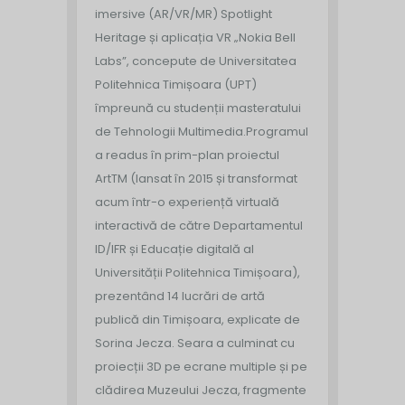
imersive (AR/VR/MR) Spotlight
Heritage și aplicația VR „Nokia Bell
Labs”, concepute de Universitatea
Politehnica Timișoara (UPT)
împreună cu studenții masteratului
de Tehnologii Multimedia.
Programul
a readus în prim-plan proiectul
ArtTM (lansat în 2015 și transformat
acum într-o experiență virtuală
interactivă de către Departamentul
ID/IFR și Educație digitală al
Universității Politehnica Timișoara),
prezentând 14 lucrări de artă
publică din Timișoara, explicate de
Sorina Jecza. Seara a culminat cu
proiecții 3D pe ecrane multiple și pe
clădirea Muzeului Jecza, fragmente