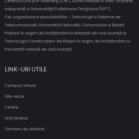
Centrul ID/IFR și e-Learning (CeL), a fost înființat în 1998, ca parte
integrantă a Universităţii Politehnica Timişoara (UPT).
CeL organizeaza specializările – Tehnologii si Sisteme de
Telecomunicatii, Informatică Aplicată, Comunicare și Relații
Publice în regim de învăţământ la distanță de ciclu licenţă și
Tehnologia Construcțiilor de Mașini în regim de învățământ cu
frecvență redusă de ciclu licenţă.
LINK-URI UTILE
Campus Virtual
Site vechi
Centre
UniCampus
Termeni de utilizare