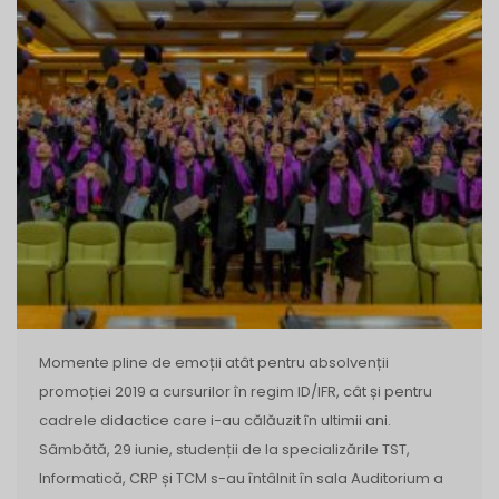
Momente pline de emoții atât pentru absolvenții
promoției 2019 a cursurilor în regim ID/IFR, cât și pentru
cadrele didactice care i-au călăuzit în ultimii ani.
Sâmbătă, 29 iunie, studenții de la specializările TST,
Informatică, CRP și TCM s-au întâlnit în sala Auditorium a