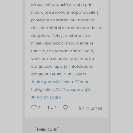
să susțină această direcție prin
încurajarea inovării responsabile și
protejarea cetățenilor împotriva
dezinformării și a materialelor de tip
deepfake. Totuși, indiferent de
nivelul avansat al instrumentelor
folosite, responsabilitatea finală,
verificarea surselor și asumarea
conținutului aparțin întotdeauna
omului.
#DeL
#UPT
#EUAIAct
#InteligentaArtificiala
#Educa
țieDigitală
#AI
#Transparen
ță
#TVRTimisoara
21
2
1
9h în urmă
"Felicitari!!"