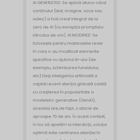
AI GENERATED: Se aplică atunci când
conținutul (text, imagine, voce sau
video) a fost creat integral de la
zero de AI (cu excepția promptului
introdus de om).
️ AI MODIFIED: Se
folosește pentru materialele reale
în care s-au modificat elemente
specifice cu ajutorul AI-ului (de
exemplu, schimbarea fundalului,
etc).
Deși inteligența artificială a
captat recent atenția globală odată
cu creșterea în popularitate a
modelelor generative (GenAI),
aceasta are,de fapt, o istorie de
aproape 70 de ani.
În acest context,
în loc să apelăm la interdicții, soluția
optimă este centrarea atenției în