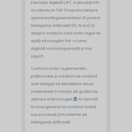
Educație digitală UPT, a discutat într-
un interviu la TVR Timișoara despre
aplicarea Regulamentului UE privind
Inteligența Artificială (EU AI Act) și
despre modul în care noile reguli ne
ajută să navigăm într-o lume
digitală mai transparentă și mai
sigură.
Conform noilor reglementări,
platformele și creatorii de conținut
sunt obligați să eticheteze vizual
materialele în funcție de gradul de
utilizare a tehnologiei:
AI: Denotă
în mod general un conținut asistat
sau procesat prin sisteme de
inteligență artificială.