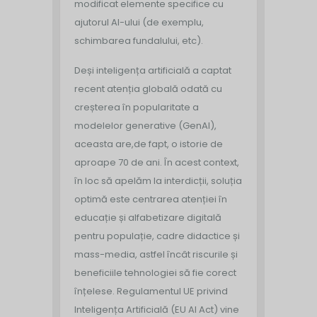
modificat elemente specifice cu
ajutorul AI-ului (de exemplu,
schimbarea fundalului, etc).
Deși inteligența artificială a captat
recent atenția globală odată cu
creșterea în popularitate a
modelelor generative (GenAI),
aceasta are,de fapt, o istorie de
aproape 70 de ani.
În acest context,
în loc să apelăm la interdicții, soluția
optimă este centrarea atenției în
educație și alfabetizare digitală
pentru populație, cadre didactice și
mass-media, astfel încât riscurile și
beneficiile tehnologiei să fie corect
înțelese. Regulamentul UE privind
Inteligența Artificială (EU AI Act) vine