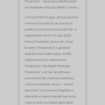
Timișoara – Spectacol Multimedia
de Realitate Virtuală, Mixtă și Teatru
Cum pot tehnologia, arta publică și
memoria locală să se unească
pentru a transforma trecutul într-o
experiență vie?
Pe 10 iulie 2026,
Parcul Fundației Jecza din zona
Braytim (Timișoara) a găzduit
spectacolul multimedia „ArtTM -
Patrimoniul sub reflectoare
Timișoara / Spotlight Heritage
Timișoara”, cel de-al patrulea
eveniment din cadrul proiectului
„Parcul Fundației Jecza – scenă
deschisă”.
Incursiunea digitală a
debutat cu demonstrații live unde
copii și tineri au testat aplicațiile