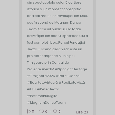
din spectacolele celor 5 cartiere
istorice și un moment coregrafic
dedicat martirilor Revoluției din 1989,
pus în scenă de Magnum Dance
Team.
Accesul publicului la toate
activitățile din cadrul spectacolului a
fost complet liber.
„Parcul Fundației
Jecza – scenă deschisă” este un
proiect finanțat de Municipiul
Timișoara prin Centrul de
Proiecte.
#ArtTM #SpotlightHeritage
#Timișoara2026 #ParculJecza
#RealitateVirtuală #RealitateMixtă
#UPT #PeterJecza
#PatrimoniuDigital
#MagnumDanceTeam
0
0
11
iulie 23