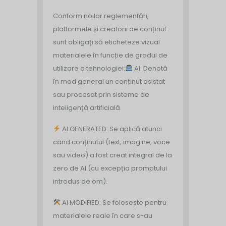
Conform noilor reglementări,
platformele și creatorii de conținut
sunt obligați să eticheteze vizual
materialele în funcție de gradul de
utilizare a tehnologiei:
AI: Denotă
în mod general un conținut asistat
sau procesat prin sisteme de
inteligență artificială.
AI GENERATED: Se aplică atunci
când conținutul (text, imagine, voce
sau video) a fost creat integral de la
zero de AI (cu excepția promptului
introdus de om).
AI MODIFIED: Se folosește pentru
materialele reale în care s-au