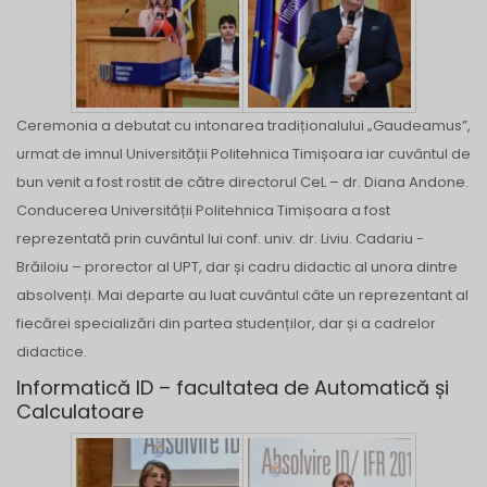
Ceremonia a debutat cu intonarea tradiționalului „Gaudeamus”,
urmat de imnul Universității Politehnica Timișoara iar cuvântul de
bun venit a fost rostit de către directorul CeL – dr. Diana Andone.
Conducerea Universității Politehnica Timișoara a fost
reprezentată prin cuvântul lui conf. univ. dr. Liviu. Cadariu -
Brăiloiu – prorector al UPT, dar și cadru didactic al unora dintre
absolvenți. Mai departe au luat cuvântul câte un reprezentant al
fiecărei specializări din partea studenților, dar și a cadrelor
didactice.
Informatică ID – facultatea de Automatică și
Calculatoare