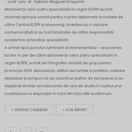
– conf. univ. dr. Gabriel-Mugurel Dragomir.
Absolvenții celor patru specializări în regim ID/IFR au fost
chemați apoi pe scenă pentru a primi diplomele acordate de
către Centrul ID/IFR și eLearning. Acestea au o valoare
comemorativă și au fost înmânate de către responsabilii
academici ai fiecărei specializări.
A urmat apoi punctul culminant al evenimentului – aruncarea
tocilor în aer de către absolvenții celor patru specializări în
regim ID/IFR, urmat de fotografia oficială de grup pentru
promoția 2019. Absolvenții, alături de familie și prieteni, cadrele
didactice și echipa CeL au ciocnit un pahar de șampanie și au
depănat amintiri emoționante din anii de studiu în cadrul unui
cocktail pus la dispoziție în holul din fața sălii Auditorium.
+ GOOGLE CALENDAR
+ ICAL IMPORT