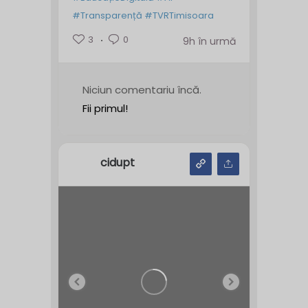
#Transparență
#TVRTimisoara
3
0
9h în urmă
Niciun comentariu încă.
Fii primul!
cidupt