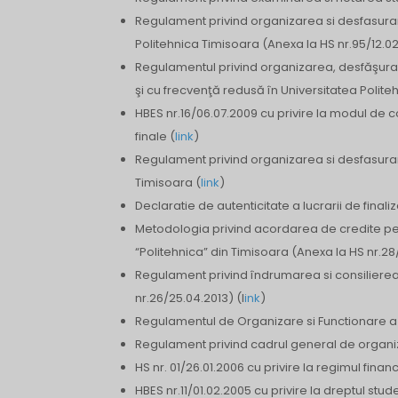
Regulament privind organizarea si desfasurar
Politehnica Timisoara (Anexa la HS nr.95/12.02
Regulamentul privind organizarea, desfăşurar
şi cu frecvenţă redusă în Universitatea Polite
HBES nr.16/06.07.2009 cu privire la modul de 
finale (
link
)
Regulament privind organizarea si desfasurare
Timisoara (
link
)
Declaratie de autenticitate a lucrarii de finaliz
Metodologia privind acordarea de credite pentr
“Politehnica” din Timisoara (Anexa la HS nr.28
Regulament privind îndrumarea si consilierea s
nr.26/25.04.2013) (l
ink
)
Regulamentul de Organizare si Functionare a C
Regulament privind cadrul general de organizar
HS nr. 01/26.01.2006 cu privire la regimul financi
HBES nr.11/01.02.2005 cu privire la dreptul stu