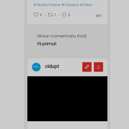
#StudiuOnline
#Cariera
#Viitor
6
1
0
Ieri
Niciun comentariu încă.
Fii primul!
cidupt