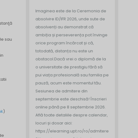
Imaginea este de la Ceremonia de
absolvire ID/IFR 2026, unde sute de
istanţă
absolvenți au demonstrat că
ambiția și perseverența pot învinge
ale sau
orice program încărcat și că,
totodată, distanța nu este un
in
obstacol.
Dacă vrei o diplomă de la
o universitate de prestigiu fără să
pui viața profesională sau familia pe
atii
pauză, acum este momentul tău.
Sesiunea de admitere din
septembrie este deschisă!
Înscrieri
online până pe 8 septembrie 2026.
nk
)
Află toate detaliile despre calendar,
locuri și dosar aici:
https://elearning.upt.ro/ro/admitere/
 de