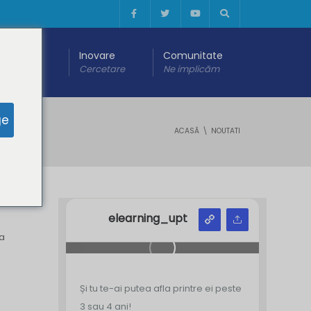
 digitală
Inovare
Comunitate
are
Cercetare
Ne implicăm
ge
ACASĂ
NOUTATI
elearning_upt
ea
Și tu te-ai putea afla printre ei peste
3 sau 4 ani!