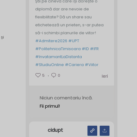
Știi pe cineva care își dorește o
diplomă dar are nevoie de
flexibilitate? Dă un share sau
etichetează un prieten, s-ar putea
să-i schimbi planurile de viitor!
 și
#Admitere2026
#UPT
#PolitehnicaTimisoara
#ID
#IFR
#InvatamantLaDistanta
#StudiuOnline
#Cariera
#Viitor
5
0
Ieri
Niciun comentariu încă.
Fii primul!
cidupt