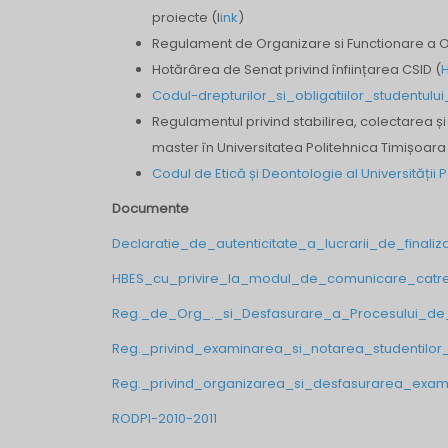
proiecte (l
ink
)
Regulament de Organizare si Functionare a Of
Hotărârea de Senat privind înființarea CSID (
H
Codul-drepturilor_si_obligatiilor_studentulu
Regulamentul privind stabilirea, colectarea și
master în Universitatea Politehnica Timișoara
Codul de Etică și Deontologie al Universității 
Documente
Declaratie_de_autenticitate_a_lucrarii_de_finaliz
HBES_cu_privire_la_modul_de_comunicare_catre_
Reg._de_Org_._si_Desfasurare_a_Procesului_de
Reg._privind_examinarea_si_notarea_studentilor
Reg._privind_organizarea_si_desfasurarea_exame
RODPI-2010-2011