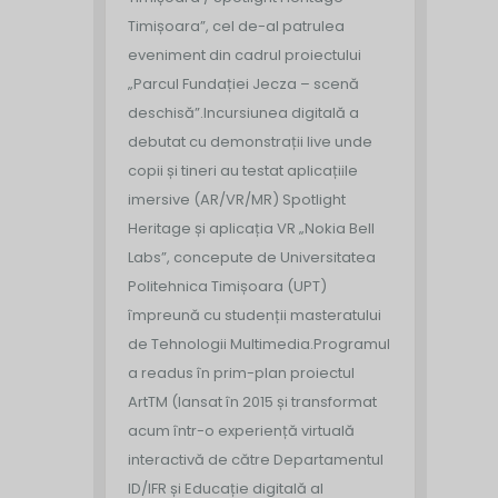
Timișoara”, cel de-al patrulea
eveniment din cadrul proiectului
„Parcul Fundației Jecza – scenă
deschisă”.
Incursiunea digitală a
debutat cu demonstrații live unde
copii și tineri au testat aplicațiile
imersive (AR/VR/MR) Spotlight
Heritage și aplicația VR „Nokia Bell
Labs”, concepute de Universitatea
Politehnica Timișoara (UPT)
împreună cu studenții masteratului
de Tehnologii Multimedia.
Programul
a readus în prim-plan proiectul
ArtTM (lansat în 2015 și transformat
acum într-o experiență virtuală
interactivă de către Departamentul
ID/IFR și Educație digitală al