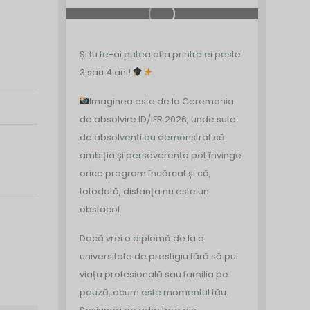
Și tu te-ai putea afla printre ei peste
3 sau 4 ani!
Imaginea este de la Ceremonia
de absolvire ID/IFR 2026, unde sute
de absolvenți au demonstrat că
ambiția și perseverența pot învinge
orice program încărcat și că,
totodată, distanța nu este un
obstacol.
Dacă vrei o diplomă de la o
universitate de prestigiu fără să pui
viața profesională sau familia pe
pauză, acum este momentul tău.