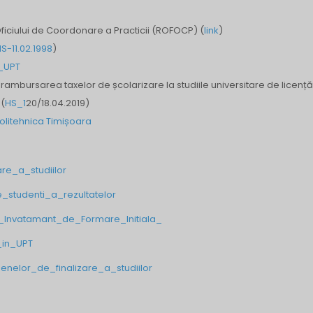
iciului de Coordonare a Practicii (ROFOCP) (
link
)
S-11.02.1998
)
i_UPT
 rambursarea taxelor de școlarizare la studiile universitare de licență
 (
HS_1
20/18.04.2019)
Politehnica Timișoara
are_a_studiilor
studenti_a_rezultatelor
_Invatamant_de_Formare_Initiala_
_in_UPT
nelor_de_finalizare_a_studiilor