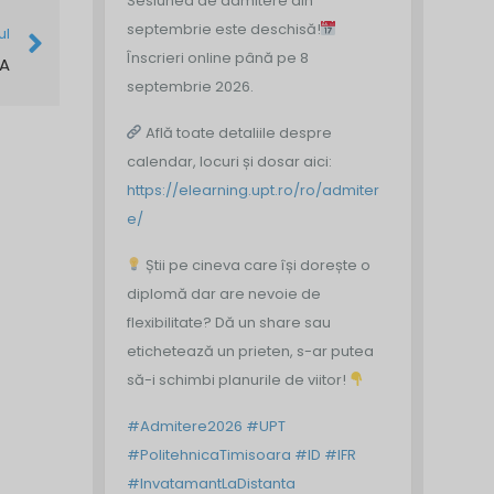
Sesiunea de admitere din
septembrie este deschisă!
ul
Înscrieri online până pe 8
TA
septembrie 2026.
Află toate detaliile despre
calendar, locuri și dosar aici:
https://elearning.upt.ro/ro/admiter
e/
Știi pe cineva care își dorește o
diplomă dar are nevoie de
flexibilitate? Dă un share sau
etichetează un prieten, s-ar putea
să-i schimbi planurile de viitor!
#Admitere2026
#UPT
#PolitehnicaTimisoara
#ID
#IFR
#InvatamantLaDistanta