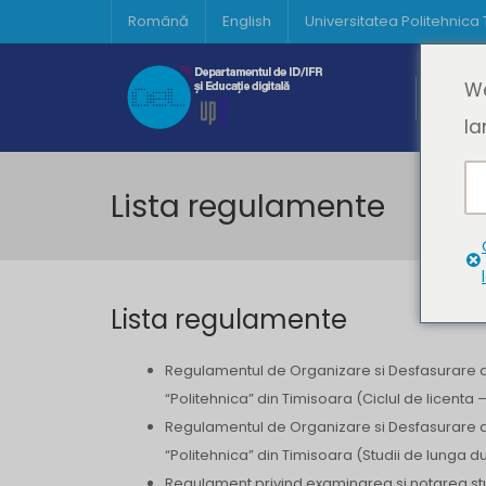
Română
English
Universitatea Politehnica
Acasă
We
Prima 
la
Lista regulamente
Lista regulamente
Regulamentul de Organizare si Desfasurare a P
“Politehnica” din Timisoara (Ciclul de licenta
Regulamentul de Organizare si Desfasurare a 
“Politehnica” din Timisoara (Studii de lunga du
Regulament privind examinarea si notarea stu