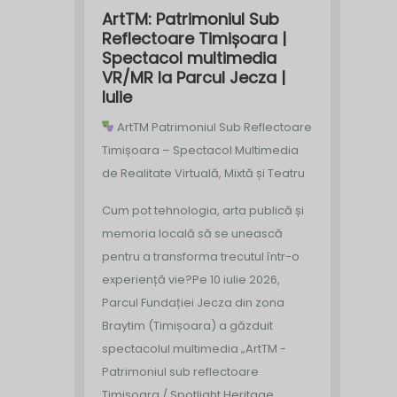
ArtTM: Patrimoniul Sub
Reflectoare Timișoara |
Spectacol multimedia
VR/MR la Parcul Jecza |
Iulie
ArtTM Patrimoniul Sub Reflectoare
Timișoara – Spectacol Multimedia
de Realitate Virtuală, Mixtă și Teatru
Cum pot tehnologia, arta publică și
memoria locală să se unească
pentru a transforma trecutul într-o
experiență vie?
Pe 10 iulie 2026,
Parcul Fundației Jecza din zona
Braytim (Timișoara) a găzduit
spectacolul multimedia „ArtTM -
Patrimoniul sub reflectoare
Timișoara / Spotlight Heritage