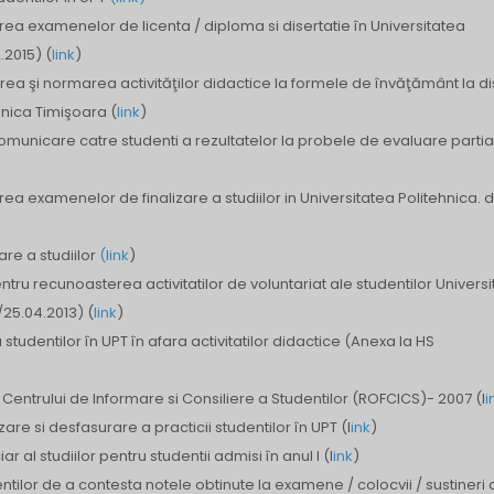
ea examenelor de licenta / diploma si disertatie în Universitatea
.2015) (
link
)
ea şi normarea activităţilor didactice la formele de învăţământ la d
hnica Timişoara (
link
)
comunicare catre studenti a rezultatelor la probele de evaluare parti
a examenelor de finalizare a studiilor in Universitatea Politehnica. d
are a studiilor
(link
)
u recunoasterea activitatilor de voluntariat ale studentilor Universit
/25.04.2013) (
link
)
tudentilor în UPT în afara activitatilor didactice (Anexa la HS
entrului de Informare si Consiliere a Studentilor (ROFCICS)- 2007 (l
i
e si desfasurare a practicii studentilor în UPT (l
ink
)
ar al studiilor pentru studentii admisi în anul I (l
ink
)
dentilor de a contesta notele obtinute la examene / colocvii / sustineri