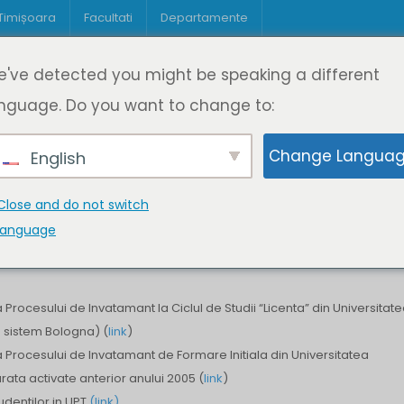
 Timișoara
Facultati
Departamente
Despre DeL
Educație
Educație
've detected you might be speaking a different
pagină
Cine suntem
Oferta de cursuri
Digitaliz
nguage. Do you want to change to:
Change Langua
English
Close and do not switch
language
rocesului de Invatamant la Ciclul de Studii “Licenta” din Universitat
 – sistem Bologna) (
link
)
Procesului de Invatamant de Formare Initiala din Universitatea
rata activate anterior anului 2005 (
link
)
dentilor in UPT
(link)