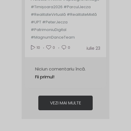
#Timișoara2026 #ParculJecza
#RealitateVirtuală #RealitateMixtă
#UPT #PeterJecza
#PatrimoniuDigital
#MagnumDanceTeam
0
0
10
iulie 23
Niciun comentariu încă.
Fii primul!
VEZI MAI MULTE