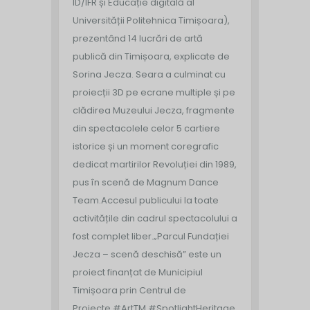
ID/IFR și Educație digitală al
Universității Politehnica Timișoara),
prezentând 14 lucrări de artă
publică din Timișoara, explicate de
Sorina Jecza. Seara a culminat cu
proiecții 3D pe ecrane multiple și pe
clădirea Muzeului Jecza, fragmente
din spectacolele celor 5 cartiere
istorice și un moment coregrafic
dedicat martirilor Revoluției din 1989,
pus în scenă de Magnum Dance
Team.
Accesul publicului la toate
activitățile din cadrul spectacolului a
fost complet liber.
„Parcul Fundației
Jecza – scenă deschisă” este un
proiect finanțat de Municipiul
Timișoara prin Centrul de
Proiecte.
#ArtTM #SpotlightHeritage