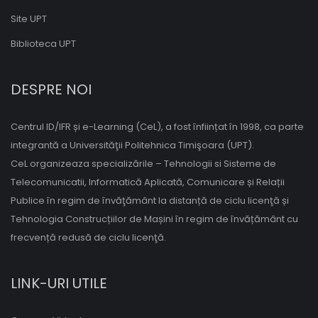
Site UPT
Biblioteca UPT
DESPRE NOI
Centrul ID/IFR și e-Learning (CeL), a fost înființat în 1998, ca parte
integrantă a Universităţii Politehnica Timişoara (UPT).
CeL organizeaza specializările – Tehnologii si Sisteme de
Telecomunicatii, Informatică Aplicată, Comunicare și Relații
Publice în regim de învăţământ la distanță de ciclu licenţă și
Tehnologia Construcțiilor de Mașini în regim de învățământ cu
frecvență redusă de ciclu licenţă.
LINK-URI UTILE