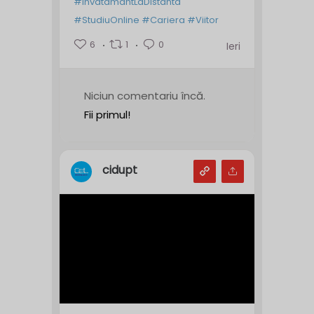
#InvatamantLaDistanta
#StudiuOnline
#Cariera
#Viitor
6
1
0
Ieri
Niciun comentariu încă.
Fii primul!
cidupt