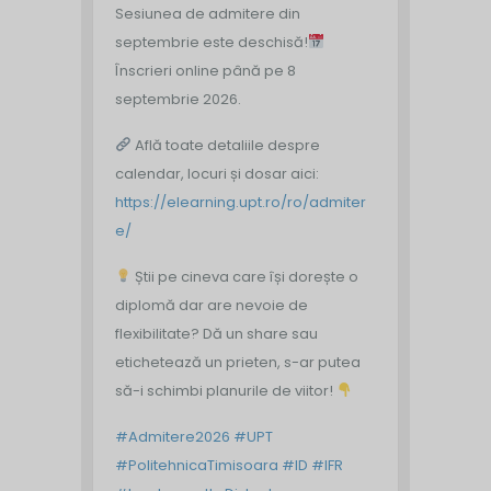
Sesiunea de admitere din
septembrie este deschisă!
Înscrieri online până pe 8
septembrie 2026.
Află toate detaliile despre
calendar, locuri și dosar aici:
https://elearning.upt.ro/ro/admiter
e/
Știi pe cineva care își dorește o
diplomă dar are nevoie de
flexibilitate? Dă un share sau
etichetează un prieten, s-ar putea
să-i schimbi planurile de viitor!
#Admitere2026
#UPT
#PolitehnicaTimisoara
#ID
#IFR