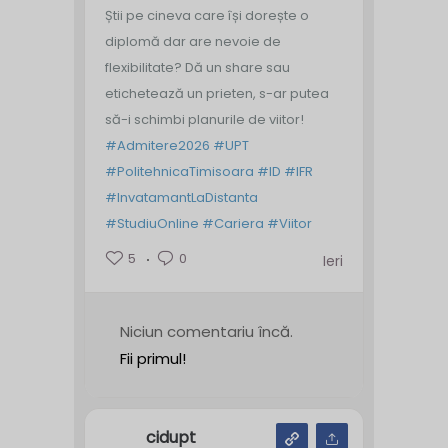
Știi pe cineva care își dorește o
diplomă dar are nevoie de
flexibilitate? Dă un share sau
etichetează un prieten, s-ar putea
să-i schimbi planurile de viitor!
#Admitere2026
#UPT
#PolitehnicaTimisoara
#ID
#IFR
#InvatamantLaDistanta
#StudiuOnline
#Cariera
#Viitor
5
0
Ieri
Niciun comentariu încă.
Fii primul!
cidupt