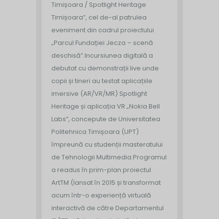
Timișoara / Spotlight Heritage
Timișoara”, cel de-al patrulea
eveniment din cadrul proiectului
„Parcul Fundației Jecza – scenă
deschisă”.
Incursiunea digitală a
debutat cu demonstrații live unde
copii și tineri au testat aplicațiile
imersive (AR/VR/MR) Spotlight
Heritage și aplicația VR „Nokia Bell
Labs”, concepute de Universitatea
Politehnica Timișoara (UPT)
împreună cu studenții masteratului
de Tehnologii Multimedia.
Programul
a readus în prim-plan proiectul
ArtTM (lansat în 2015 și transformat
acum într-o experiență virtuală
interactivă de către Departamentul