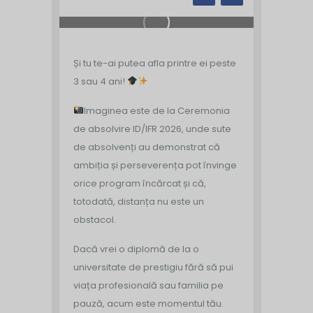
Și tu te-ai putea afla printre ei peste
3 sau 4 ani!
Imaginea este de la Ceremonia
de absolvire ID/IFR 2026, unde sute
de absolvenți au demonstrat că
ambiția și perseverența pot învinge
orice program încărcat și că,
totodată, distanța nu este un
obstacol.
Dacă vrei o diplomă de la o
universitate de prestigiu fără să pui
viața profesională sau familia pe
pauză, acum este momentul tău.