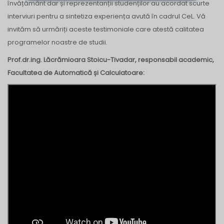
învățământ dar și reprezentanții studenților au acordat scurte
interviuri pentru a sintetiza experiența avută în cadrul CeL. Vă
invităm să urmăriți aceste testimoniale care atestă calitatea
programelor noastre de studii.
Prof.dr.ing. Lăcrămioara Stoicu-Tivadar, responsabil academic,
Facultatea de Automatică și Calculatoare: