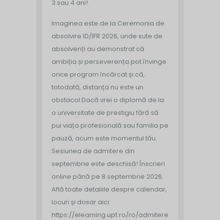
3 sau 4 ani!
Imaginea este de la Ceremonia de
absolvire ID/IFR 2026, unde sute de
absolvenți au demonstrat că
ambiția și perseverența pot învinge
orice program încărcat și că,
totodată, distanța nu este un
obstacol.
Dacă vrei o diplomă de la
o universitate de prestigiu fără să
pui viața profesională sau familia pe
pauză, acum este momentul tău.
Sesiunea de admitere din
septembrie este deschisă!
Înscrieri
online până pe 8 septembrie 2026.
Află toate detaliile despre calendar,
locuri și dosar aici:
https://elearning.upt.ro/ro/admitere/