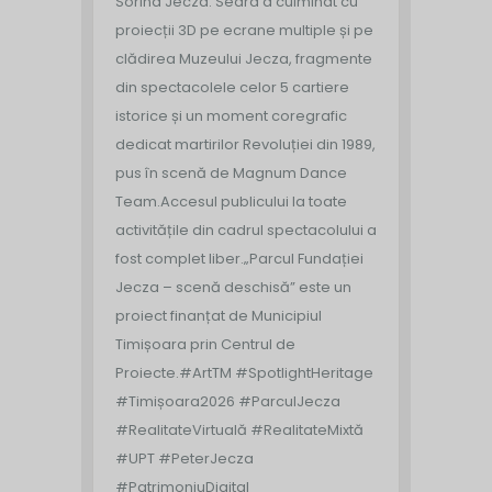
Sorina Jecza. Seara a culminat cu
proiecții 3D pe ecrane multiple și pe
clădirea Muzeului Jecza, fragmente
din spectacolele celor 5 cartiere
istorice și un moment coregrafic
dedicat martirilor Revoluției din 1989,
pus în scenă de Magnum Dance
Team.
Accesul publicului la toate
activitățile din cadrul spectacolului a
fost complet liber.
„Parcul Fundației
Jecza – scenă deschisă” este un
proiect finanțat de Municipiul
Timișoara prin Centrul de
Proiecte.
#ArtTM #SpotlightHeritage
#Timișoara2026 #ParculJecza
#RealitateVirtuală #RealitateMixtă
#UPT #PeterJecza
#PatrimoniuDigital