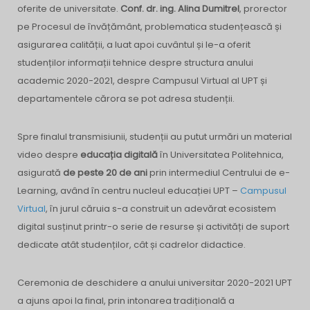
oferite de universitate.
Conf. dr. ing. Alina Dumitrel
, prorector
pe Procesul de învățământ, problematica studențească și
asigurarea calității, a luat apoi cuvântul și le-a oferit
studenților informații tehnice despre structura anului
academic 2020-2021, despre Campusul Virtual al UPT și
departamentele cărora se pot adresa studenții.
Spre finalul transmisiunii, studenții au putut urmări un material
video despre
educația digitală
în Universitatea Politehnica,
asigurată
de peste 20 de ani
prin intermediul Centrului de e-
Learning, având în centru nucleul educației UPT –
Campusul
Virtual
, în jurul căruia s-a construit un adevărat ecosistem
digital susținut printr-o serie de resurse și activități de suport
dedicate atât studenților, cât și cadrelor didactice.
Ceremonia de deschidere a anului universitar 2020-2021 UPT
a ajuns apoi la final, prin intonarea tradițională a