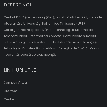
DESPRE NOI
Centrul ID/IFR și e-Learning (CeL), a fost înființat în 1998, ca parte
integrantă a Universităţii Politehnica Timişoara (UPT).
CeL organizeaza specializările – Tehnologii si Sisteme de
Telecomunicatii, Informatică Aplicată, Comunicare și Relații
Publice în regim de învăţământ la distanță de ciclu licenţă și
Tehnologia Construcțiilor de Mașini în regim de învățământ cu
frecvență redusă de ciclu licenţă.
LINK-URI UTILE
Campus Virtual
Site vechi
Centre