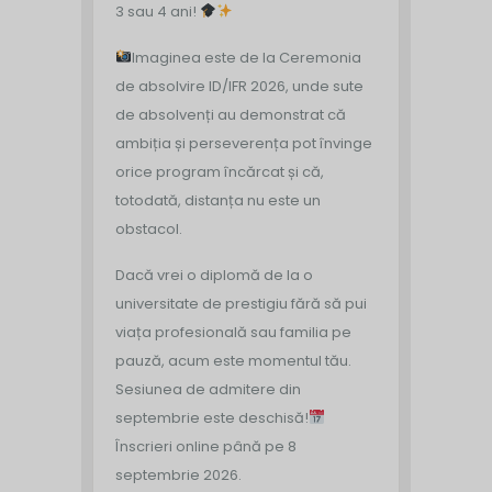
3 sau 4 ani!
Imaginea este de la Ceremonia
de absolvire ID/IFR 2026, unde sute
de absolvenți au demonstrat că
ambiția și perseverența pot învinge
orice program încărcat și că,
totodată, distanța nu este un
obstacol.
Dacă vrei o diplomă de la o
universitate de prestigiu fără să pui
viața profesională sau familia pe
pauză, acum este momentul tău.
Sesiunea de admitere din
septembrie este deschisă!
Înscrieri online până pe 8
septembrie 2026.