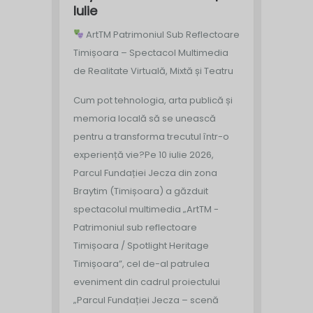
Iulie
ArtTM Patrimoniul Sub Reflectoare
Timișoara – Spectacol Multimedia
de Realitate Virtuală, Mixtă și Teatru
Cum pot tehnologia, arta publică și
memoria locală să se unească
pentru a transforma trecutul într-o
experiență vie?
Pe 10 iulie 2026,
Parcul Fundației Jecza din zona
Braytim (Timișoara) a găzduit
spectacolul multimedia „ArtTM -
Patrimoniul sub reflectoare
Timișoara / Spotlight Heritage
Timișoara”, cel de-al patrulea
eveniment din cadrul proiectului
„Parcul Fundației Jecza – scenă