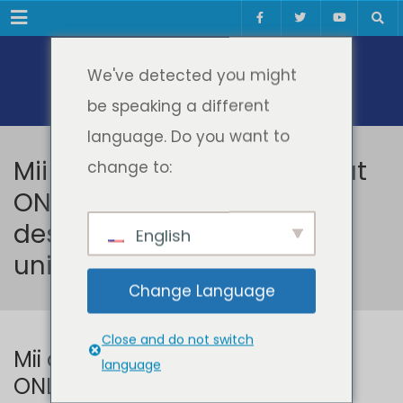
Meniul
We've detected you might
be speaking a different
language. Do you want to
Mii de studenți au participat
change to:
ONLINE la Ceremonia de
deschidere a anului
English
universitar UPT
Change Language
Close and do not switch
Mii de studenți au participat
language
ONLINE la Ceremonia de