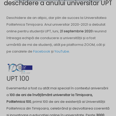
deschidere a anului universitar UPT
Deschidere de an atipic, dar plin de succes la Universitatea
Politehnica Timișoara. Anul universitar 2020-2021 a debutat
online pentru studenții UPT, luni,
21 septembrie 2020
reunind
întreaga echipă de conducere a universității și a fost
urmărită de mii de studenți, atât pe platforma ZOOM, cât și
pe canalele de
Facebook
și
YouTube
.
UPT 100
Evenimentul a fost cu atât mai special în contextul aniversării
a
100 de ani de învățământ universitar la Timișoara,
Politehnica 100
, primii 100 de ani de existență ai Universității
Politehnica din Timișoara, celebrând și dezvoltarea coerentă
și inovatoare a educației online în universitate. Peste
3000