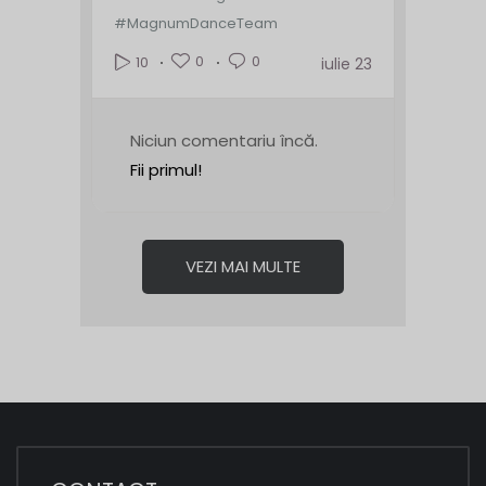
#MagnumDanceTeam
0
0
10
iulie 23
Niciun comentariu încă.
Fii primul!
VEZI MAI MULTE