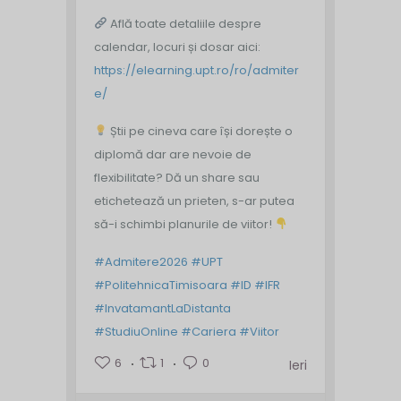
Află toate detaliile despre
calendar, locuri și dosar aici:
https://elearning.upt.ro/ro/admiter
e/
Știi pe cineva care își dorește o
diplomă dar are nevoie de
flexibilitate? Dă un share sau
etichetează un prieten, s-ar putea
să-i schimbi planurile de viitor!
#Admitere2026
#UPT
#PolitehnicaTimisoara
#ID
#IFR
#InvatamantLaDistanta
#StudiuOnline
#Cariera
#Viitor
6
1
0
Ieri