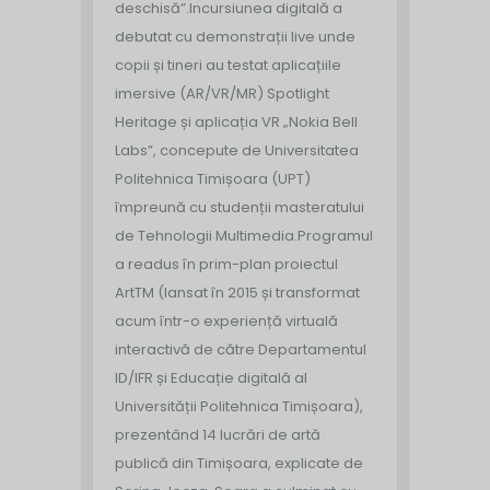
deschisă”.
Incursiunea digitală a
debutat cu demonstrații live unde
copii și tineri au testat aplicațiile
imersive (AR/VR/MR) Spotlight
Heritage și aplicația VR „Nokia Bell
Labs”, concepute de Universitatea
Politehnica Timișoara (UPT)
împreună cu studenții masteratului
de Tehnologii Multimedia.
Programul
a readus în prim-plan proiectul
ArtTM (lansat în 2015 și transformat
acum într-o experiență virtuală
interactivă de către Departamentul
ID/IFR și Educație digitală al
Universității Politehnica Timișoara),
prezentând 14 lucrări de artă
publică din Timișoara, explicate de