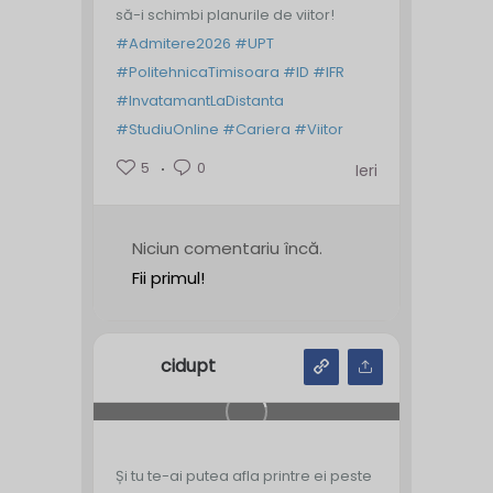
să-i schimbi planurile de viitor!
#Admitere2026
#UPT
#PolitehnicaTimisoara
#ID
#IFR
#InvatamantLaDistanta
#StudiuOnline
#Cariera
#Viitor
5
0
Ieri
Niciun comentariu încă.
Fii primul!
cidupt
Și tu te-ai putea afla printre ei peste