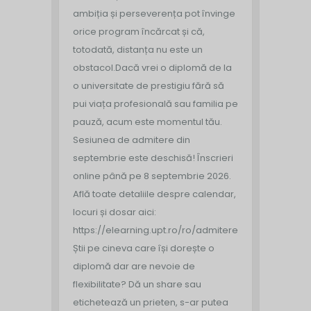
ambiția și perseverența pot învinge
orice program încărcat și că,
totodată, distanța nu este un
obstacol.
Dacă vrei o diplomă de la
o universitate de prestigiu fără să
pui viața profesională sau familia pe
pauză, acum este momentul tău.
Sesiunea de admitere din
septembrie este deschisă!
Înscrieri
online până pe 8 septembrie 2026.
Află toate detaliile despre calendar,
locuri și dosar aici:
https://elearning.upt.ro/ro/admitere/
Știi pe cineva care își dorește o
diplomă dar are nevoie de
flexibilitate? Dă un share sau
etichetează un prieten, s-ar putea