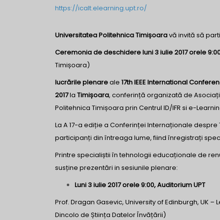
https://icalt.elearning.upt.ro/
Universitatea Politehnica Timișoara
vă invită să part
Ceremonia de deschidere luni 3 iulie 2017 orele 9:0
Timișoara)
lucrările plenare
ale
17th IEEE International Confer
2017
la
Timișoara
, conferință organizată de Asociați
Politehnica Timișoara prin Centrul ID/IFR si e-Learni
La A 17-a ediție a Conferinței Internaționale despre
participanți din întreaga lume, fiind înregistrați specia
Printre specialiștii în tehnologii educaționale de ren
susține prezentări in sesiunile plenare:
Luni 3 iulie 2017 orele 9:00, Auditorium UPT
Prof. Dragan Gasevic, University of Edinburgh, UK – 
Dincolo de Știința Datelor Învățării)