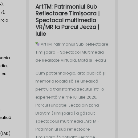
),
ArtTM: Patrimoniul Sub
7),
Reflectoare Timișoara |
Spectacol multimedia
urcia
VR/MR la Parcul Jecza |
Iulie
ArtTM Patrimoniul Sub Reflectoare
Timișoara – Spectacol Multimedia
aponia
de Realitate Virtuală, Mixtă și Teatru
dia,
Cum pot tehnologia, arta publică și
ă cu
memoria locală să se unească
pentru a transforma trecutul într-o
experiență vie?
Pe 10 iulie 2026,
Parcul Fundației Jecza din zona
i
Braytim (Timișoara) a găzduit
matică
spectacolul multimedia „ArtTM -
Patrimoniul sub reflectoare
 (LAK)
Timișoara / Spotlight Heritage