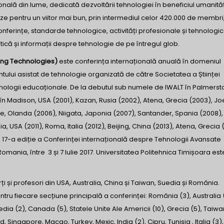
lă din lume, dedicată dezvoltării tehnologiei în beneficiul umanități
ze pentru un viitor mai bun, prin intermediul celor 420.000 de membri,
conferințe, standarde tehnologice, activități profesionale și tehnologic
ică și informații despre tehnologie de pe întregul glob.
ing Technologies)
este conferința internațională anuală în domeniul
tului asistat de tehnologie organizată de către Societatea a Științei
ehnologii educaționale. De la debutul sub numele de IWALT în Palmerst
în Madison, USA (2001), Kazan, Rusia (2002), Atena, Grecia (2003), Jo
e, Olanda (2006), Niigata, Japonia (2007), Santander, Spania (2008),
a, USA (2011), Roma, Italia (2012), Beijing, China (2013), Atena, Grecia 
 A 17-a ediție a Conferinței internațională despre Tehnologii Avansate
mania, între 3 și 7 Iulie 2017. Universitatea Politehnica Timișoara est
i și profesori din USA, Australia, China și Taiwan, Suedia și România.
tru fiecare secțiune principală a conferinței: România (3), Australia 
dia (2), Canada (5), Statele Unite Ale Americii (10), Grecia (5), Taiwan
Singapore, Macao, Turkey, Mexic, India (2), Cipru, Tunisia , Italia (3),