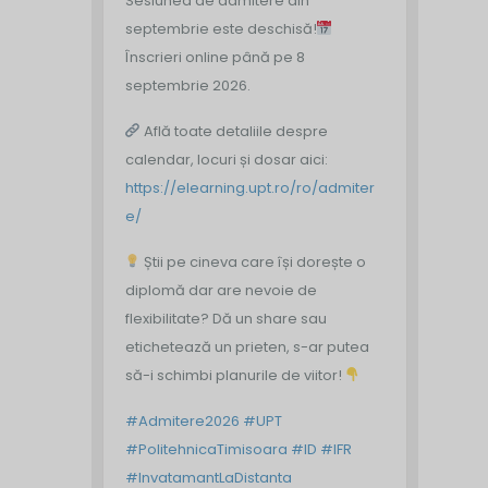
Sesiunea de admitere din
septembrie este deschisă!
Înscrieri online până pe 8
septembrie 2026.
Află toate detaliile despre
calendar, locuri și dosar aici:
https://elearning.upt.ro/ro/admiter
e/
Știi pe cineva care își dorește o
diplomă dar are nevoie de
flexibilitate? Dă un share sau
etichetează un prieten, s-ar putea
să-i schimbi planurile de viitor!
#Admitere2026
#UPT
#PolitehnicaTimisoara
#ID
#IFR
#InvatamantLaDistanta