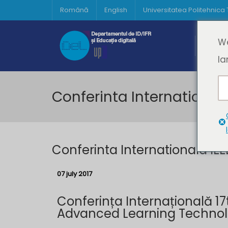
Română
English
Universitatea Politehnica
Acasă
We
Prima 
la
Conferinta Internationala
Conferinta Internationala IEE
07 july 2017
Conferința Internațională 17
Advanced Learning Technologi