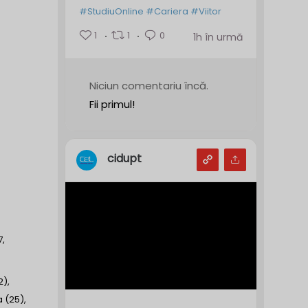
#StudiuOnline
#Cariera
#Viitor
1
1
0
1h în urmă
Niciun comentariu încă.
Fii primul!
cidupt
7,
2),
 (25),