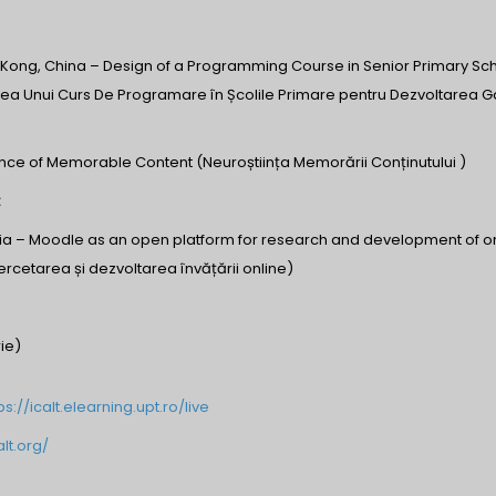
g Kong, China – Design of a Programming Course in Senior Primary Sc
ea Unui Curs De Programare în Școlile Primare pentru Dezvoltarea Gâ
ce of Memorable Content (Neuroștiința Memorării Conținutului )
:
lia – Moodle as an open platform for research and development of o
rcetarea și dezvoltarea învățării online)
ie)
ps://icalt.elearning.upt.ro/live
lt.org/