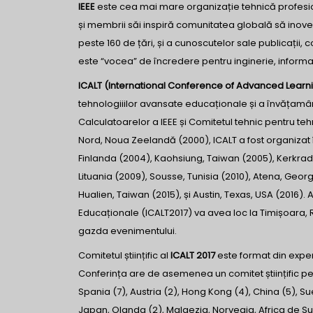
IEEE
este cea mai mare organizație tehnică profesiona
și membrii săi inspiră comunitatea globală să inove
peste 160 de țări, și a cunoscutelor sale publicații, 
este “vocea” de încredere pentru inginerie, informat
ICALT (International Conference of Advanced Learn
tehnologiiilor avansate educaționale și a învățamân
Calculatoarelor a IEEE și Comitetul tehnic pentru t
Nord, Noua Zeelandă (2000), ICALT a fost organizat 
Finlanda (2004), Kaohsiung, Taiwan (2005), Kerkrad
Lituania (2009), Sousse, Tunisia (2010), Atena, Georgi
Hualien, Taiwan (2015), și Austin, Texas, USA (2016).
Educaționale (ICALT2017) va avea loc la Timișoara, Ro
gazda evenimentului.
Comitetul științific al
ICALT 2017
este format din experț
Conferința are de asemenea un comitet științific pen
Spania (7), Austria (2), Hong Kong (4), China (5), Sue
Japan, Olanda (2), Malaezia, Norvegia, Africa de Sud, 