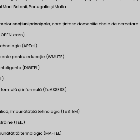
 Marii Britanii, Portugalia și Malta.
oarelor
secțiuni principale
, care țintesc domeniile cheie de cercetare:
i-OPENLearn)
 tehnologic (APTeL)
rezente pentru educație (WMUTE)
 inteligente (DIGITEL)
L)
a formală și informală (TeASSESS)
matică, îmbunătățită tehnologic (TeSTEM)
trăine (TELL)
bunătățită tehnologic (MA-TEL)