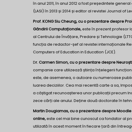
în anul 2011, în anul 2012 a fost președintele general
(LASI) în 2013 și 2014 și editor al revistei Journal of L
Prof. KONG Siu Cheung, cu o prezentare despre Pro
Gândirii Computaționale,
este în prezent profesor l
al Centrului de Învățare, Predare și Tehnologie (LTT
funcția de redactor-șef al revistei internaționale R
Computers of Education in Education (JCE).
D
r. Carmen Simon, cu o prezentare despre Neuroștii
companie care utilizează știința înțelegerii funcțion
este, de asemenea, o autoare cu numeroase publicaț
luarea deciziilor. Cea mai recentă carte a sa, Impos
a câștigat recunoașterea unor publicații precum Inc
zece cărți ale anului. Deține două doctorate în tehno
Martin Dougiamas, cu o prezentare despre Moodle c
online,
este cel mai bine cunoscut ca fondator al p
utilizată în acest moment în fiecare țară din întreag