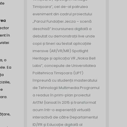
ute
Timișoara”, cel de-al patrulea
eveniment din cadrul proiectului
rea
„Parcul Fundației Jecza – scenă
ector
deschisă”.
Incursiunea digitală a
ent în
debutat cu demonstrații live unde
istei
copii și tineri au testat aplicațiile
imersive (AR/VR/MR) Spotlight
Heritage și aplicația VR „Nokia Bell
a, o
Labs”, concepute de Universitatea
ile. Ea
Politehnica Timișoara (UPT)
ța
împreună cu studenții masteratului
ziile,
de Tehnologii Multimedia.
Programul
le
a readus în prim-plan proiectul
oara.
ArtTM (lansat în 2015 și transformat
acum într-o experiență virtuală
ățare,
interactivă de către Departamentul
ID/IFR și Educație digitală al