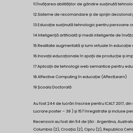
11.Învățarea abilităților de gândire susținută tehnol
12.Sisteme de recomandare și de sprijin decizional
13.Educație susținută tehnologic pentru persoane cu 
14.Inteligență artificială și medii inteligente de învăț
15.Realitate augmentată și lumi virtuale în educație 
16.Inovații educaționale în spații de producție și 
17.Aplicații de tehnologii web semantice pentru ed
18.Affective Computing în educație (AffectLearn)
19.Școala Doctorală
Au fost 244 de lucrări înscrise pentru ICALT 2017, di
Lucrare poster – 39 ) și 157 înregistrate și incluse p
Recenzorii au fost din 54 de țări : Argentina, Australi
Columbia (2), Croația (2), Cipru (2), Republica Ceh