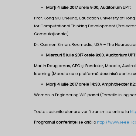
Marți 4 iulie 2017 orele 9:00, Auditorium UPT:
Prof. Kong Siu Cheung, Education University of Hon
for Computational Thinking Development (Proiectar
Computaționale)
Dr. Carmen Simon, Reximedia, USA – The Neuroscien
Miercuri 5 iulie 2017 orele 9:00, Auditorium UPT
Martin Dougiamas, CEO și Fondator, Moodle, Austra
learning (Moodle ca o platformă deschisă pentru ce
Marți 4 iulie 2017 orele 14:30, Amphitheater K2:
Women in Engineering WIE panel (Femeile in inginer
Toate sesiunile plenare vor fi transmise online la
htt
Programul conferinței
se află la
http://www.ieee-ica