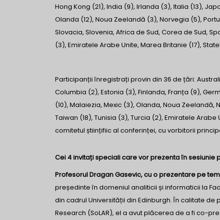
Hong Kong (21), India (9), Irlanda (3), Italia (13), J
Olanda (12), Noua Zeelandă (3), Norvegia (5), Portug
Slovacia, Slovenia, Africa de Sud, Corea de Sud, Span
(3), Emiratele Arabe Unite, Marea Britanie (17), State
Participanții înregistrați provin din 36 de țări: Austral
Columbia (2), Estonia (3), Finlanda, Franța (9), Germa
(10), Malaiezia, Mexic (3), Olanda, Noua Zeelandă, N
Taiwan (18), Tunisia (3), Turcia (2), Emiratele Arabe 
comitetul științifiic al conferinței, cu vorbitorii princ
Cei 4 invitați speciali care vor prezenta în sesiunie 
Profesorul Dragan Gasevic, cu o prezentare pe tema A
președinte în domeniul analiticii și informaticii la 
din cadrul Universității din Edinburgh. În calitate de
Research (SoLAR), el a avut plăcerea de a fi co-pre