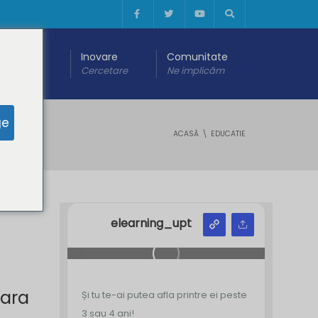
 digitală
Inovare
Comunitate
are
Cercetare
Ne implicăm
ge
ACASĂ
EDUCATIE
elearning_upt
oara
Și tu te-ai putea afla printre ei peste
3 sau 4 ani!