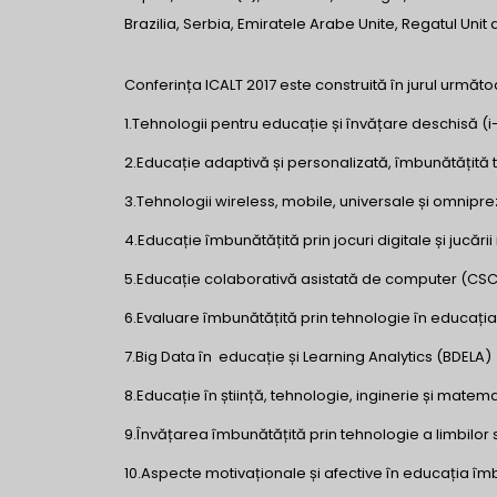
Brazilia, Serbia, Emiratele Arabe Unite, Regatul Unit al
Conferința ICALT 2017 este construită în jurul următ
1.Tehnologii pentru educație și învățare deschisă (
2.Educație adaptivă și personalizată, îmbunătățită
3.Tehnologii wireless, mobile, universale și omnip
4.Educație îmbunătățită prin jocuri digitale și jucării
5.Educație colaborativă asistată de computer (CSC
6.Evaluare îmbunătățită prin tehnologie în educați
7.Big Data în educație și Learning Analytics (BDELA)
8.Educație în știință, tehnologie, inginerie și mate
9.Învățarea îmbunătățită prin tehnologie a limbilor s
10.Aspecte motivaționale și afective în educația îm