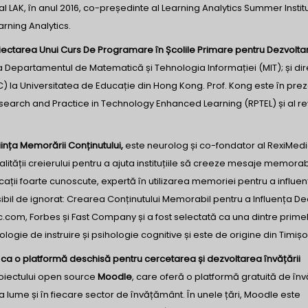
 al LAK, în anul 2016, co-președinte al Learning Analytics Summer Instit
earning Analytics.
iectarea Unui Curs De Programare în Școlile Primare pentru Dezvolta
a Departamentul de Matematică și Tehnologia Informației (MIT); și dir
C) la Universitatea de Educație din Hong Kong. Prof. Kong este în prez
esearch and Practice in Technology Enhanced Learning (RPTEL) și al rev
nța Memorării Conținutului,
este neurolog și co-fondator al RexiMedi
alității creierului pentru a ajuta instituțiile să creeze mesaje memorab
ii foarte cunoscute, expertă în utilizarea memoriei pentru a influen
ibil de ignorat: Crearea Conținutului Memorabil pentru a Influența Deci
.com, Forbes și Fast Company și a fost selectată ca una dintre prime
logie de instruire și psihologie cognitive și este de origine din Timiș
a o platformă deschisă pentru cercetarea și dezvoltarea învățării
roiectului open source
Moodle
, care oferă o platformă gratuită de înv
a lume și în fiecare sector de învățământ. În unele țări, Moodle este