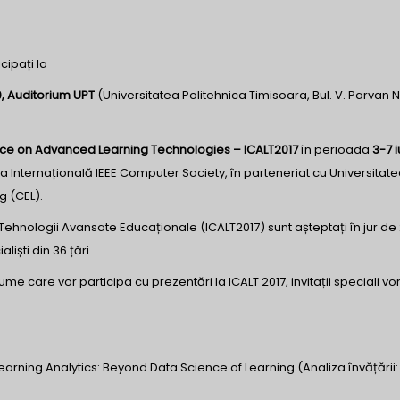
icipați la
0, Auditorium UPT
(Universitatea Politehnica Timisoara, Bul. V. Parvan N
ence on Advanced Learning Technologies – ICALT2017
în perioada
3-7 i
a Internațională IEEE Computer Society, în parteneriat cu Universitat
ng (CEL).
 Tehnologii Avansate Educaționale (ICALT2017) sunt așteptați în jur de
liști din 36 țări.
ume care vor participa cu prezentări la ICALT 2017, invitații speciali vo
Learning Analytics: Beyond Data Science of Learning (Analiza învățării: