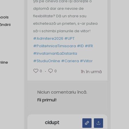
Știi pe cineva care își dorește o
diplomă dar are nevoie de
flexibilitate? Dă un share sau
hools
etichetează un prieten, s-ar putea
ndirii
să-i schimbi planurile de viitor!
#Admitere2026
#UPT
#PolitehnicaTimisoara
#ID
#IFR
#InvatamantLaDistanta
#StudiuOnline
#Cariera
#Viitor
nline
0
0
1h în urmă
Niciun comentariu încă.
Fii primul!
cidupt