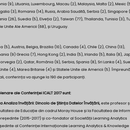
aponia (9), Lituania, Luxembourg, Macau (2), Malaysia, Malta (2), Mexic (5
alia (3), Romania (14), Rusia, Arabia Saudită, Serbia (2), Singapore (
ia (26), Suedia (5), Elveția (2), Taiwan (77), Thailanda, Tunisia (3), T
le Unite Ale Americii (68), și Uruguay.
ia (5), Austria, Belgia, Brazilia (10), Canada (4), Chile (2), China (13),
nia (9) Grecia (7), Hong Kong (2), India (5), Irlanda (5), Italia (8), J
orvegia (2), Qatar, România (9), Serbia, Spania (8), Sri Lanka (4), Sue
Unite (4), Marea Britanie (4) și Statele Unite ale Americii (5). Împreun
ipali, conferința va ajunge la 190 de participanți.
plenare ale Conferinței ICALT 2017 sunt:
naliza învățării: Dincolo de Știința Datelor Învățării,
este profesor ș
Facultatea de Educație din cadrul Moray House și la Facultatea de Infor
 președinte (2015-2017) și co-fondator al Societății Learning Analytics
ședinte al Conferinței Internaționale Learning Analytics & Knowledge