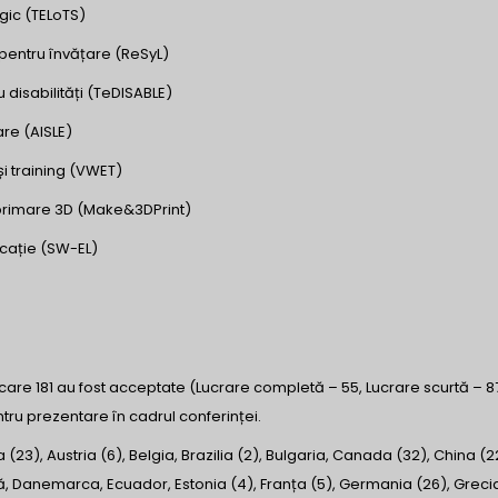
ogic (TELoTS)
 pentru învățare (ReSyL)
disabilități (TeDISABLE)
are (AISLE)
și training (VWET)
imprimare 3D (Make&3DPrint)
ucație (SW-EL)
n care 181 au fost acceptate (Lucrare completă – 55, Lucrare scurtă – 8
entru prezentare în cadrul conferinței.
a (23), Austria (6), Belgia, Brazilia (2), Bulgaria, Canada (32), China (2
ă, Danemarca, Ecuador, Estonia (4), Franța (5), Germania (26), Grecia