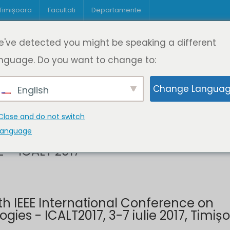
 Timișoara
Facultati
Departamente
Despre DeL
Educație
Educație
've detected you might be speaking a different
pagină
Cine suntem
Oferta de cursuri
Digitaliz
nguage. Do you want to change to:
Change Langua
English
 IEEE - ICALT 2017
Close and do not switch
language
E – ICALT 2017
th IEEE International Conference on
es - ICALT2017, 3-7 iulie 2017, Timiș