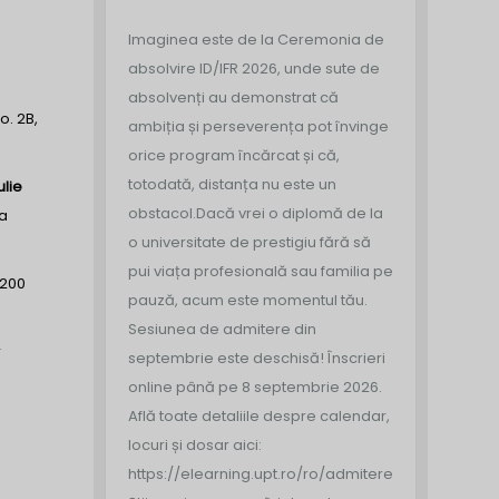
Imaginea este de la Ceremonia de
absolvire ID/IFR 2026, unde sute de
absolvenți au demonstrat că
o. 2B,
ambiția și perseverența pot învinge
orice program încărcat și că,
totodată, distanța nu este un
ulie
obstacol.
Dacă vrei o diplomă de la
ea
o universitate de prestigiu fără să
pui viața profesională sau familia pe
 200
pauză, acum este momentul tău.
Sesiunea de admitere din
r
septembrie este deschisă!
Înscrieri
online până pe 8 septembrie 2026.
Află toate detaliile despre calendar,
locuri și dosar aici:
https://elearning.upt.ro/ro/admitere/