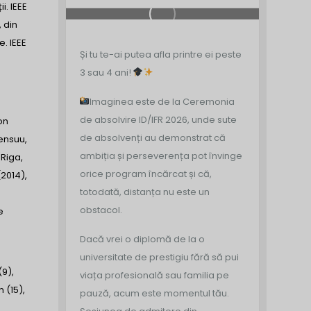
i. IEEE
 din
e. IEEE
Și tu te-ai putea afla printre ei peste
3 sau 4 ani!
Imaginea este de la Ceremonia
de absolvire ID/IFR 2026, unde sute
on
de absolvenți au demonstrat că
ensuu,
ambiția și perseverența pot învinge
 Riga,
orice program încărcat și că,
(2014),
totodată, distanța nu este un
obstacol.
e
Dacă vrei o diplomă de la o
universitate de prestigiu fără să pui
(9),
viața profesională sau familia pe
 (15),
pauză, acum este momentul tău.