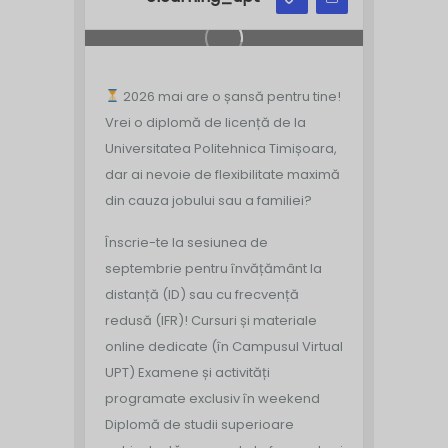
2026 mai are o șansă pentru tine!
Vrei o diplomă de licență de la
Universitatea Politehnica Timișoara,
dar ai nevoie de flexibilitate maximă
din cauza jobului sau a familiei?
Înscrie-te la sesiunea de
septembrie pentru învățământ la
distanță (ID) sau cu frecvență
redusă (IFR)!
Cursuri și materiale
online dedicate (în Campusul Virtual
UPT)
Examene și activități
programate exclusiv în weekend
Diplomă de studii superioare