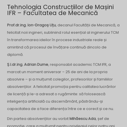
Tehnologia Construcțiilor de Mașini
IFR – Facultatea de Mecanică
Prof.dr.ing. Ion-Dragoș Uțu
, decanul Facultății de Mecanică, a
felicitat noii ingineri, subliniind rolul esențial al inginerului TCM
în transformarea ideilor în procese industriale reale și
amintind că procesul de învățare continuă dincolo de
diplomă.
Ș.l.dr.ing. Adrian Dume
, responsabil academic TCM IFR, a
marcat un moment aniversar – 25 de ani de la propria
absolvire – și a mulțumit colegilor, profesorilor și familiilor
absolvenților. A felicitat promoția pentru calitatea lucrărilor
de licență și le-a adresat o rugăminte: să folosească
inteligența artificială cu discernământ, păstrându-și
capacitatea de a face diferența între ce e corect și ce nu.
Din partea absolvenților au vorbit
Mihăescu Ada
, șef de
promoție, care a mulțumit pentru privilegiul celor patru ani