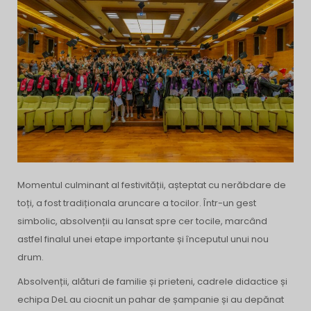
Momentul culminant al festivității, așteptat cu nerăbdare de
toți, a fost tradiționala aruncare a tocilor. Într-un gest
simbolic, absolvenții au lansat spre cer tocile, marcând
astfel finalul unei etape importante și începutul unui nou
drum.
Absolvenții, alături de familie și prieteni, cadrele didactice și
echipa DeL au ciocnit un pahar de șampanie și au depănat