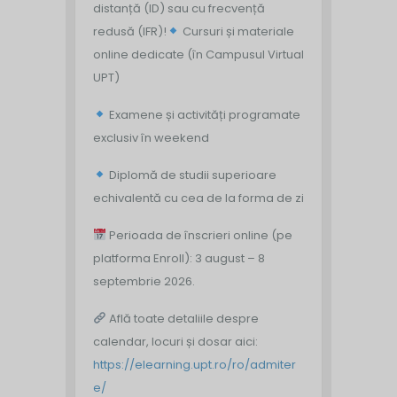
distanță (ID) sau cu frecvență
redusă (IFR)!
Cursuri și materiale
online dedicate (în Campusul Virtual
UPT)
Examene și activități programate
exclusiv în weekend
Diplomă de studii superioare
echivalentă cu cea de la forma de zi
Perioada de înscrieri online (pe
platforma Enroll): 3 august – 8
septembrie 2026.
Află toate detaliile despre
calendar, locuri și dosar aici:
https://elearning.upt.ro/ro/admiter
e/