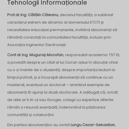
Tehnologii Informaționale
Prof.dr.ing. Cătălin Căleanu
, decanul facultății, a subliniat
caracterul extrem de dinamic al domeniului ETCTI și
necesitatea educației permanente, invitând absolvenții să
rămână conectați la comunitatea facultății, inclusiv prin
Asociația Inginerilor Electroniști.
Conf.dr.ing. Muguraș Mocofan
, responsabil academic TST ID,
a povestit despre un citat al lui Cioran adus în discuție chiar
cu o zi înainte de o studentă, despre importanța lecturii la
timpul potrivit, și a încurajat absolvenții să continue cu un
masterat, eventual un doctorat – amintind exemple de
absolvenți ID ajunși la studii doctorale. A adăugat că, oricât
de utile ar fi AI-ul sau Google, colegii cu expertize diferite
rămân o resursă esențială, îndemnând la păstrarea
comunității și colaborării.
Din partea absolvenților au vorbit
Lungu Cezar-Sebastian
,