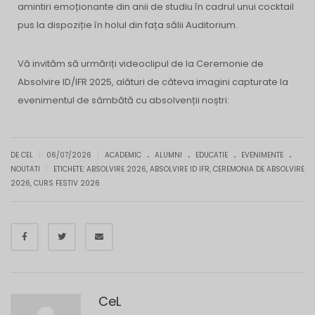
amintiri emoționante din anii de studiu în cadrul unui cocktail
pus la dispoziție în holul din fața sălii Auditorium.
Vă invităm să urmăriți videoclipul de la Ceremonie de
Absolvire ID/IFR 2025, alături de câteva imagini capturate la
evenimentul de sâmbătă cu absolvenții noștri:
.
.
.
.
|
|
DE CEL
06/07/2026
ACADEMIC
ALUMNI
EDUCATIE
EVENIMENTE
|
NOUTATI
ETICHETE:
ABSOLVIRE 2026
,
ABSOLVIRE ID IFR
,
CEREMONIA DE ABSOLVIRE
2026
,
CURS FESTIV 2026
CeL