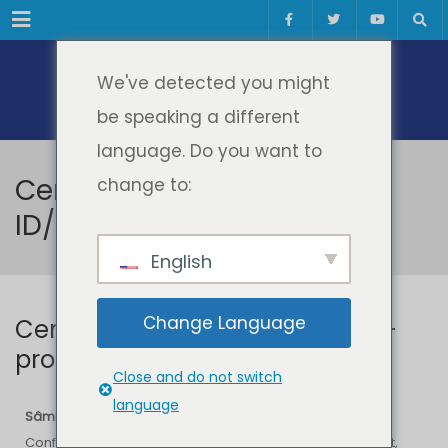
Meniul
We've detected you might
be speaking a different
language. Do you want to
Ceremonia de absolvire
change to:
ID/IFR – promoția 2026
English
Change Language
Ceremonia de absolvire ID/IFR –
promoția 2026
Close and do not switch
language
Sâmbătă, 4 iulie 2026
– Sala Auditorium a Centrului de
Conferințe al Universității Politehnica Timișoara a găzduit,