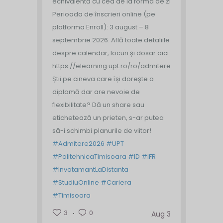
echivalentă cu cea de la forma de zi
Perioada de înscrieri online (pe
platforma Enroll): 3 august – 8
septembrie 2026.
Află toate detaliile
despre calendar, locuri și dosar aici:
https://elearning.upt.ro/ro/admitere/
Știi pe cineva care își dorește o
diplomă dar are nevoie de
flexibilitate? Dă un share sau
etichetează un prieten, s-ar putea
să-i schimbi planurile de viitor!
#Admitere2026
#UPT
#PolitehnicaTimisoara
#ID
#IFR
#InvatamantLaDistanta
#StudiuOnline
#Cariera
#Timisoara
3
0
Aug 3