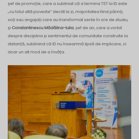
șef de promoție, care a subliniat că a termina TST la ID este
„cu totul altă poveste” decât la zi, majoritatea fiind părinți,
soți sau angajați care au transformat serile în ore de studiu,
și
Constantinescu Mădălina-Iulia
, șef de an, care a vorbit
despre disciplina și sentimentul de comunitate construite la
distanță, subliniind că ID nu înseamnă lipsă de implicare, ci
doar un alt mod de a învăța.