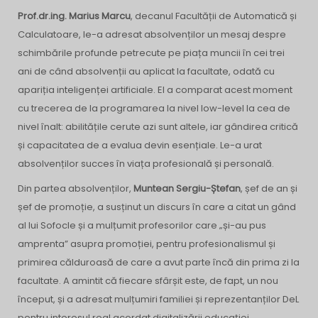
Prof.dr.ing. Marius Marcu
, decanul Facultății de Automatică și
Calculatoare, le-a adresat absolvenților un mesaj despre
schimbările profunde petrecute pe piața muncii în cei trei
ani de când absolvenții au aplicat la facultate, odată cu
apariția inteligenței artificiale. El a comparat acest moment
cu trecerea de la programarea la nivel low-level la cea de
nivel înalt: abilitățile cerute azi sunt altele, iar gândirea critică
și capacitatea de a evalua devin esențiale. Le-a urat
absolvenților succes în viața profesională și personală.
Din partea absolvenților,
Muntean Sergiu-Ștefan
, șef de an și
șef de promoție, a susținut un discurs în care a citat un gând
al lui Sofocle și a mulțumit profesorilor care „și-au pus
amprenta” asupra promoției, pentru profesionalismul și
primirea călduroasă de care a avut parte încă din prima zi la
facultate. A amintit că fiecare sfârșit este, de fapt, un nou
început, și a adresat mulțumiri familiei și reprezentanților DeL
pentru interesul real acordat digitalizării educației.