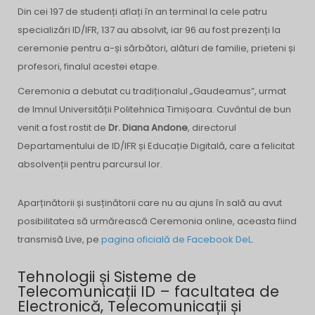
Din cei 197 de studenți aflați în an terminal la cele patru
specializări ID/IFR, 137 au absolvit, iar 96 au fost prezenți la
ceremonie pentru a-și sărbători, alături de familie, prieteni și
profesori, finalul acestei etape.
Ceremonia a debutat cu tradiționalul „Gaudeamus”, urmat
de Imnul Universității Politehnica Timișoara. Cuvântul de bun
venit a fost rostit de
Dr. Diana Andone
, directorul
Departamentului de ID/IFR și Educație Digitală, care a felicitat
absolvenții pentru parcursul lor.
Aparținătorii și susținătorii care nu au ajuns în sală au avut
posibilitatea să urmărească Ceremonia online, aceasta fiind
transmisă Live, pe
pagina oficială de Facebook DeL
.
Tehnologii și Sisteme de
Telecomunicații ID – facultatea de
Electronică, Telecomunicații și