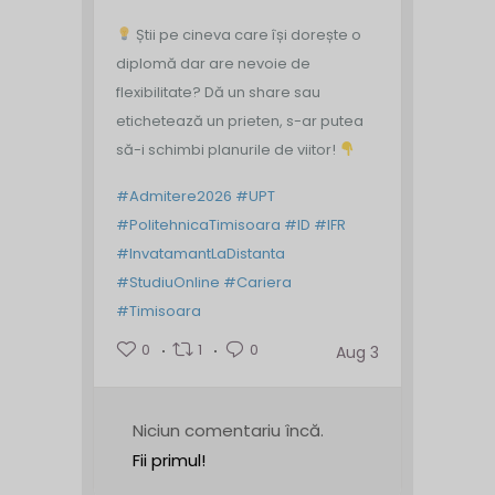
Știi pe cineva care își dorește o
diplomă dar are nevoie de
flexibilitate? Dă un share sau
etichetează un prieten, s-ar putea
să-i schimbi planurile de viitor!
#Admitere2026
#UPT
#PolitehnicaTimisoara
#ID
#IFR
#InvatamantLaDistanta
#StudiuOnline
#Cariera
#Timisoara
0
1
0
Aug 3
Niciun comentariu încă.
Fii primul!