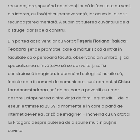
recunoaștere, spunând absolvenților că la facultate au venit
din interes, au învățat cu perseverență, iar acum le-a sosit
recunoașterea meritată. A subliniat puterea cuvântului de a
distruge, dar și de a construi.
Din partea absolvenților au vorbit
Fleșeriu Floriana-Raluca-
Teodora
, șef de promoție, care a mărturisit că a intrat în
facultate ca o persoană tăcută, observând din umbră, și că
specializarea a învățat-o să se dezvolte și să își
construiască imaginea, îndemnând colegii să nu uite că,
înainte de a fi oameni de comunicare, sunt oameni, și
Chiba
Loredana-Andreea
, șef de an, care a povestit cu umor
despre juxtapunerea dintre viața de familie și studiu – de la
eseurile trimise la 23:59 la momentele în care o pană de
internet devenea „criză de imagine” – încheind cu un citat al
lui Pitagora despre puterea de a spune mult în puține
cuvinte.