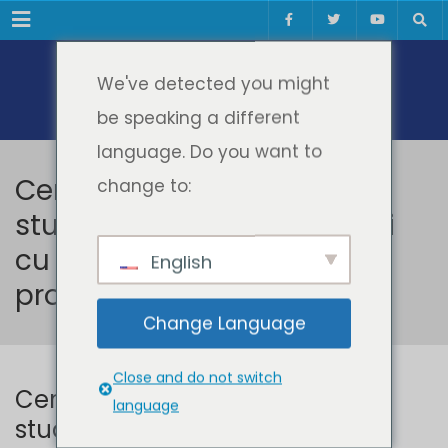
Meniul
We've detected you might
be speaking a different
language. Do you want to
Ceremonia de absolvire a
change to:
studenților de la distanță și
cu frecvență redusă –
English
promoția 2023
Change Language
Close and do not switch
Ceremonia de absolvire a
language
studenților de la distanță și cu