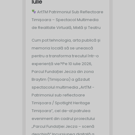
Iulie
ArtTM Patrimoniul Sub Reflectoare
Timișoara – Spectacol Multimedia
de Realitate Virtuală, Mixtă și Teatru
Cum pot tehnologia, arta publică și
memoria locală să se unească
pentru a transforma trecutul într-o
experiență vie?
Pe 10 iulie 2026,
Parcul Fundației Jecza din zona
Braytim (Timișoara) a găzduit
spectacolul multimedia „ArtTM -
Patrimoniul sub reflectoare
Timișoara / Spotlight Heritage
Timișoara”, cel de-al patrulea
eveniment din cadrul proiectului
„Parcul Fundației Jecza – scenă
deschisă”.
Incursiunea digitală a