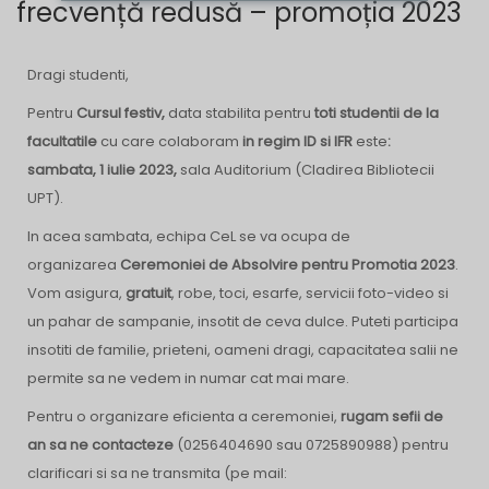
frecvență redusă – promoția 2023
Dragi studenti,
Pentru
Cursul festiv,
data stabilita
pentru
toti studentii de la
facultatile
cu care colaboram
in regim ID si IFR
este
:
sambata, 1 iulie 2023,
sala Auditorium (Cladirea Bibliotecii
UPT).
In acea sambata, echipa CeL se va ocupa de
organizarea
Ceremoniei de Absolvire pentru Promotia 2023
.
Vom asigura,
gratuit
, robe, toci, esarfe, servicii foto-video si
un pahar de sampanie, insotit de ceva dulce. Puteti participa
insotiti de familie, prieteni, oameni dragi, capacitatea salii ne
permite sa ne vedem in numar cat mai mare.
Pentru o organizare eficienta a ceremoniei,
rugam sefii de
an sa ne contacteze
(0256404690 sau 0725890988) pentru
clarificari si sa ne transmita (pe mail: