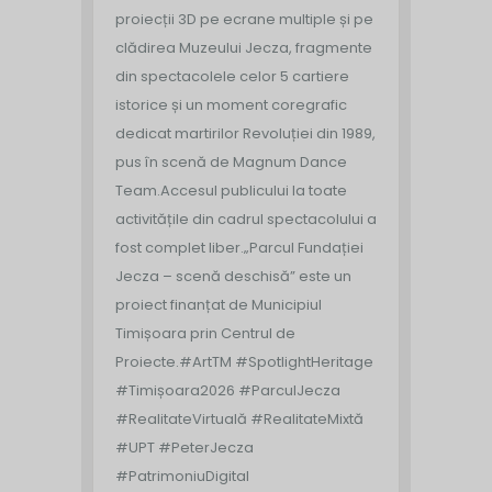
proiecții 3D pe ecrane multiple și pe
clădirea Muzeului Jecza, fragmente
din spectacolele celor 5 cartiere
istorice și un moment coregrafic
dedicat martirilor Revoluției din 1989,
pus în scenă de Magnum Dance
Team.
Accesul publicului la toate
activitățile din cadrul spectacolului a
fost complet liber.
„Parcul Fundației
Jecza – scenă deschisă” este un
proiect finanțat de Municipiul
Timișoara prin Centrul de
Proiecte.
#ArtTM #SpotlightHeritage
#Timișoara2026 #ParculJecza
#RealitateVirtuală #RealitateMixtă
#UPT #PeterJecza
#PatrimoniuDigital