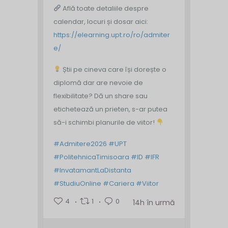
Află toate detaliile despre
calendar, locuri și dosar aici:
https://elearning.upt.ro/ro/admiter
e/
Știi pe cineva care își dorește o
diplomă dar are nevoie de
flexibilitate? Dă un share sau
etichetează un prieten, s-ar putea
să-i schimbi planurile de viitor!
#Admitere2026
#UPT
#PolitehnicaTimisoara
#ID
#IFR
#InvatamantLaDistanta
#StudiuOnline
#Cariera
#Viitor
4
1
0
14h în urmă