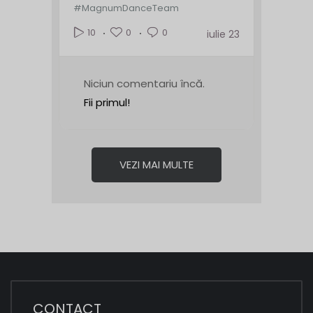
#MagnumDanceTeam
0
0
10
iulie 23
Niciun comentariu încă.
Fii primul!
VEZI MAI MULTE
CONTACT