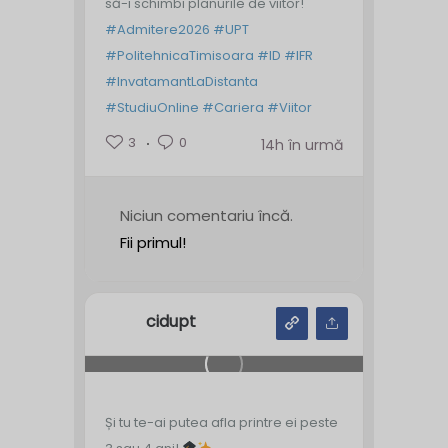
să-i schimbi planurile de viitor!
#Admitere2026
#UPT
#PolitehnicaTimisoara
#ID
#IFR
#InvatamantLaDistanta
#StudiuOnline
#Cariera
#Viitor
3
0
14h în urmă
Niciun comentariu încă.
Fii primul!
cidupt
Și tu te-ai putea afla printre ei peste