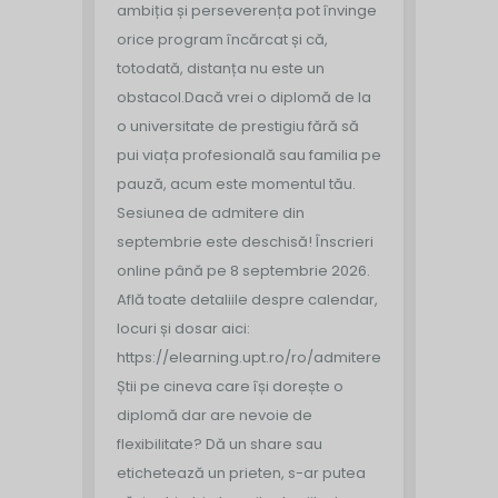
ambiția și perseverența pot învinge
orice program încărcat și că,
totodată, distanța nu este un
obstacol.
Dacă vrei o diplomă de la
o universitate de prestigiu fără să
pui viața profesională sau familia pe
pauză, acum este momentul tău.
Sesiunea de admitere din
septembrie este deschisă!
Înscrieri
online până pe 8 septembrie 2026.
Află toate detaliile despre calendar,
locuri și dosar aici:
https://elearning.upt.ro/ro/admitere/
Știi pe cineva care își dorește o
diplomă dar are nevoie de
flexibilitate? Dă un share sau
etichetează un prieten, s-ar putea