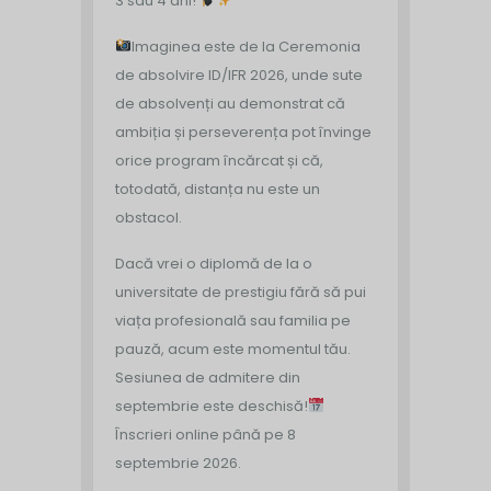
3 sau 4 ani!
Imaginea este de la Ceremonia
de absolvire ID/IFR 2026, unde sute
de absolvenți au demonstrat că
ambiția și perseverența pot învinge
orice program încărcat și că,
totodată, distanța nu este un
obstacol.
Dacă vrei o diplomă de la o
universitate de prestigiu fără să pui
viața profesională sau familia pe
pauză, acum este momentul tău.
Sesiunea de admitere din
septembrie este deschisă!
Înscrieri online până pe 8
septembrie 2026.