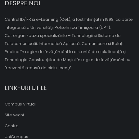
DESPRE NOI
Centrul ID/IFR și e-Learning (CeL), a fost înființat în 1998, ca parte
integrantă a Universităţii Politehnica Timişoara (UPT).
CeL organizeaza specializările – Tehnologii si Sisteme de
Telecomunicatii, Informatică Aplicată, Comunicare și Relații
Publice în regim de învăţământ la distanță de ciclu licenţă și
Tehnologia Construcțiilor de Mașini în regim de învățământ cu
frecvență redusă de ciclu licenţă.
LINK-URI UTILE
Campus Virtual
Site vechi
Centre
UniCampus