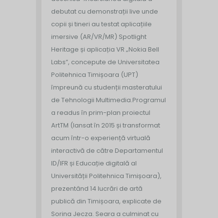
debutat cu demonstrații live unde
copii și tineri au testat aplicațiile
imersive (AR/VR/MR) Spotlight
Heritage și aplicația VR „Nokia Bell
Labs”, concepute de Universitatea
Politehnica Timișoara (UPT)
împreună cu studenții masteratului
de Tehnologii Multimedia.
Programul
a readus în prim-plan proiectul
ArtTM (lansat în 2015 și transformat
acum într-o experiență virtuală
interactivă de către Departamentul
ID/IFR și Educație digitală al
Universității Politehnica Timișoara),
prezentând 14 lucrări de artă
publică din Timișoara, explicate de
Sorina Jecza. Seara a culminat cu