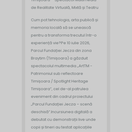
de Realitate Virtuală, Mixtă și Teatru
Cum pot tehnologia, arta publică și
memoria locală să se unească
pentru a transforma trecutul într-o
experiență vie?
Pe 10 iulie 2026,
Parcul Fundației Jecza din zona
Braytim (Timișoara) a găzduit
spectacolul multimedia „ArtTM -
Patrimoniul sub reflectoare
Timișoara / Spotlight Heritage
Timișoara”, cel de-al patrulea
eveniment din cadrul proiectului
„Parcul Fundației Jecza – scenă
deschisă”.
Incursiunea digitală a
debutat cu demonstrații live unde
copii și tineri au testat aplicațiile