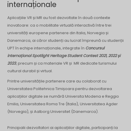
internaționale
Aplicațiile VR și MR au fost dezvoltate în două contexte
inovatoare: ca o mobilitate virtuală interactivă între trei
universități europene partenere din Italia, Norvegia și
Danemarca, ai căror studenți au lucrat împreună cu studenții
UPT în echipe internaționale, integrate în
Concursul
internațional Spotlight Heritage Student Contest 2021, 2022 și
2023
, precum și ca materiale VR și MR dedicate turismului
cultural durabil și virtual.
Printre universitățile partenere care au colaborat cu
Universitatea Politehnica Timișoara pentru dezvoltarea
aplicațiilor digitale se numără Universita Modena e Reggio
Emilia, Universitatea Roma Tre (Italia), Universitatea Agder
(Norvegia), și Aalborg Universitet (Danemarca).
Principalii dezvoltatori ai aplicațiilor digitale, participanți la