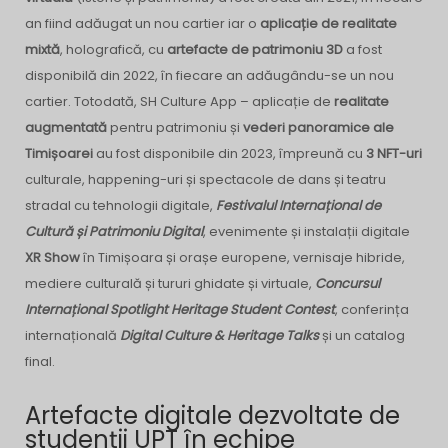
an fiind adăugat un nou cartier iar o
aplicație de realitate
mixtă
, holografică, cu
artefacte de patrimoniu 3D
a fost
disponibilă din 2022, în fiecare an adăugându-se un nou
cartier. Totodată, SH Culture App – aplicație de
realitate
augmentată
pentru patrimoniu și
vederi panoramice ale
Timișoarei
au fost disponibile din 2023, împreună cu
3 NFT-uri
culturale, happening-uri și spectacole de dans și teatru
stradal cu tehnologii digitale,
Festivalul Internațional de
Cultură și Patrimoniu Digital
, evenimente și instalații digitale
XR Show
în Timișoara și orașe europene, vernisaje hibride,
mediere culturală și tururi ghidate și virtuale,
Concursul
Internațional Spotlight Heritage Student Contest
, conferința
internațională
Digital Culture & Heritage Talks
și un catalog
final.
Artefacte digitale dezvoltate de
studenții UPT în echipe