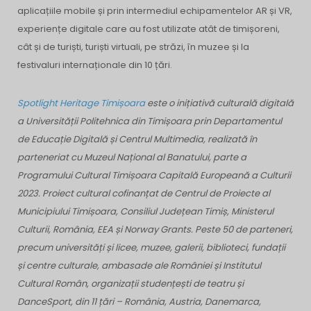
aplicațiile mobile și prin intermediul echipamentelor AR și VR,
experiențe digitale care au fost utilizate atât de timișoreni,
cât și de turiști, turiști virtuali, pe străzi, în muzee și la
festivaluri internaționale din 10 țări.
Spotlight Heritage Timișoara
este o inițiativă culturală digitală
a Universității Politehnica din Timișoara prin Departamentul
de Educație Digitală și Centrul Multimedia, realizată în
parteneriat cu Muzeul Național al Banatului, parte a
Programului Cultural Timișoara Capitală Europeană a Culturii
2023. Proiect cultural cofinanțat de Centrul de Proiecte al
Municipiului Timișoara, Consiliul Județean Timiș, Ministerul
Culturii, România, EEA și Norway Grants. Peste 50 de parteneri,
precum universități și licee, muzee, galerii, biblioteci, fundații
și centre culturale, ambasade ale României și Institutul
Cultural Român, organizații studențești de teatru și
DanceSport, din 11 țări – România, Austria, Danemarca,