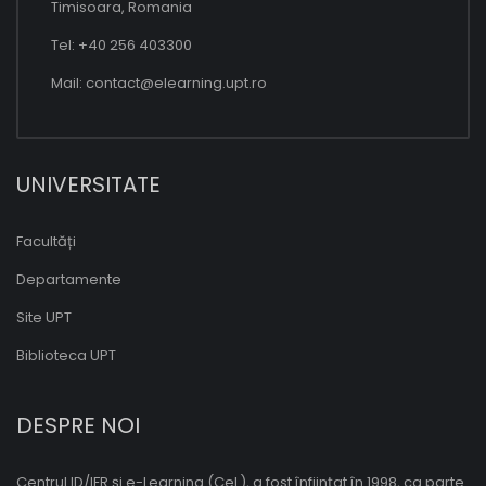
Timisoara, Romania
Tel: +40 256 403300
Mail:
contact@elearning.upt.ro
UNIVERSITATE
Facultăți
Departamente
Site UPT
Biblioteca UPT
DESPRE NOI
Centrul ID/IFR și e-Learning (CeL), a fost înființat în 1998, ca parte