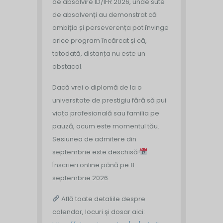
de absolvire ID/IFR 2026, unde sute
de absolvenți au demonstrat că
ambiția și perseverența pot învinge
orice program încărcat și că,
totodată, distanța nu este un
obstacol.
Dacă vrei o diplomă de la o
universitate de prestigiu fără să pui
viața profesională sau familia pe
pauză, acum este momentul tău.
Sesiunea de admitere din
septembrie este deschisă!
Înscrieri online până pe 8
septembrie 2026.
Află toate detaliile despre
calendar, locuri și dosar aici: