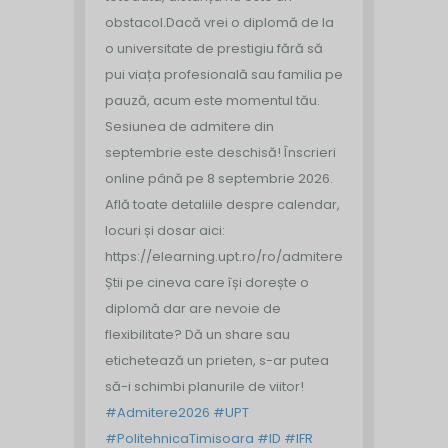
obstacol.
Dacă vrei o diplomă de la
o universitate de prestigiu fără să
pui viața profesională sau familia pe
pauză, acum este momentul tău.
Sesiunea de admitere din
septembrie este deschisă!
Înscrieri
online până pe 8 septembrie 2026.
Află toate detaliile despre calendar,
locuri și dosar aici:
https://elearning.upt.ro/ro/admitere/
Știi pe cineva care își dorește o
diplomă dar are nevoie de
flexibilitate? Dă un share sau
etichetează un prieten, s-ar putea
să-i schimbi planurile de viitor!
#Admitere2026
#UPT
#PolitehnicaTimisoara
#ID
#IFR