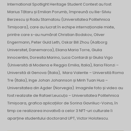
International Spotlight Heritage Student Contest au fost
Marius Tătaru și Emilian Porumb, împreună cu Ilie-Silviu
Berzescu și Radu Stamatoiu (Universitatea Politehnica
Timișoara), care au lucrat în echipe internaționale mixte,
printre care s-au numărat Christian Bodskov, Oliver
Engermann, Peter Guld Leth, Oskar Bill Zhou (Aalborg
Universitet, Danemarca), Eliana Maria Torre, Giulia
Innocentini, Doresita Marino, Luca Contardi și Giulia Vigo
(Università di Modena e Reggio Emilia, Italia), Ilaria Filonzi –
Università di Genova (Italia), Mara Valente – Università Roma
Tre (Italia), Inge Johan Johannson și Minh Tuan Hua –
Universitatea din Agder (Norvegia). Imaginile foto și video au
fost realizate de Rafael Leucuța – Universitatea Politehnica
Timișoara, grafica aplicațiilor de Sorina Gavriliuc-Voina, în
timp ce realizarea inovativă a celor 3 NFT-uri culturale îi
aparține studentului doctorand UPT, Victor Holotescu.