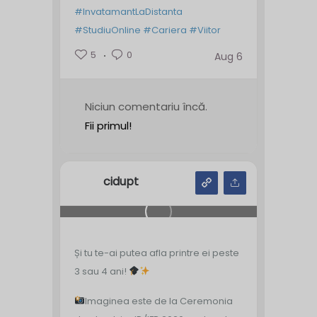
#InvatamantLaDistanta
#StudiuOnline
#Cariera
#Viitor
5
0
Aug 6
Niciun comentariu încă.
Fii primul!
cidupt
Și tu te-ai putea afla printre ei peste
3 sau 4 ani!
Imaginea este de la Ceremonia