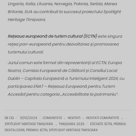
Ungaria, Italia, Lituania, Norvegia, Polonia, Serbia, Marea
Britanie, SUA au contribuit la succesul proiectului Spotlight
Heritage Timișoara.
Rețeaua europeană de turism cultural (ECTN)
este singura
rețea pan-europeană pentru dezvoltarea și promovarea
turismului cultural.
Juriul comun este format din reprezentanți ai ECTN, Europa
Nostra, Comisia Europeană de Călătorii și Consiliul Local
Dublin – Capitala Europeană a Turismului Inteligent 2024, cu
participarea ENAT – Rețeaua Europeană pentru Turism
Accesibil pentru categoria „Accesibilitate la patrimoniu”.
.
.
.
|
|
DE CEL
31/10/2024
COMUNITATE
NOUTATI
NOUTATI COMUNITATE
.
|
SPOTLIGHT HERITAGE TIMIȘOARA
TIMIȘOARA 2023
ETICHETE:
ECTN
,
PREMIUL
DIGITALIZARE
,
PREMIUL ECTN
,
SPOTLIGHT HERITAGE TIMISOARA