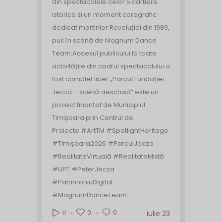
din spectacolele celor 5 cartiere
istorice și un moment coregrafic
dedicat martirilor Revoluției din 1989,
pus în scenă de Magnum Dance
Team.
Accesul publicului la toate
activitățile din cadrul spectacolului a
fost complet liber.
„Parcul Fundației
Jecza – scenă deschisă” este un
proiect finanțat de Municipiul
Timișoara prin Centrul de
Proiecte.
#ArtTM #SpotlightHeritage
#Timișoara2026 #ParculJecza
#RealitateVirtuală #RealitateMixtă
#UPT #PeterJecza
#PatrimoniuDigital
#MagnumDanceTeam
0
0
11
iulie 23