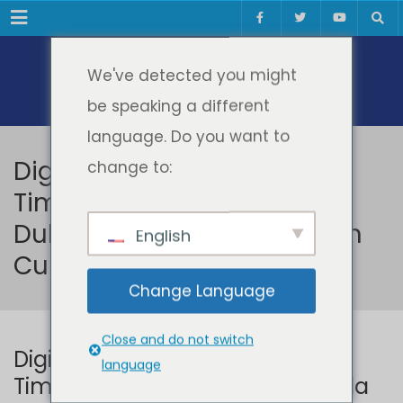
Meniul
We've detected you might
be speaking a different
language. Do you want to
Digital Spotlight Heritage
change to:
Timișoara, câștigător la
Dublin, la premiile European
English
Cultural Tourism Network
Change Language
Close and do not switch
Digital Spotlight Heritage
language
Timișoara, câștigător la Dublin, la