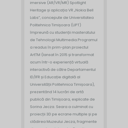
imersive (AR/VR/MR) Spotlight
Heritage și aplicația VR „Nokia Bell
Labs”, concepute de Universitatea
Politehnica Timișoara (UPT)
împreună cu studenții masteratului
de Tehnologii Multimedia.
Programul
a readus în prim-plan proiectul
ArtTM (lansat în 2015 și transformat
acum într-o experiență virtuală
interactivă de către Departamentul
ID/IFR și Educație digitală al
Universității Politehnica Timișoara),
prezentând 14 lucrări de artă
publică din Timișoara, explicate de
Sorina Jecza. Seara a culminat cu
proiecții 3D pe ecrane multiple și pe
clădirea Muzeului Jecza, fragmente