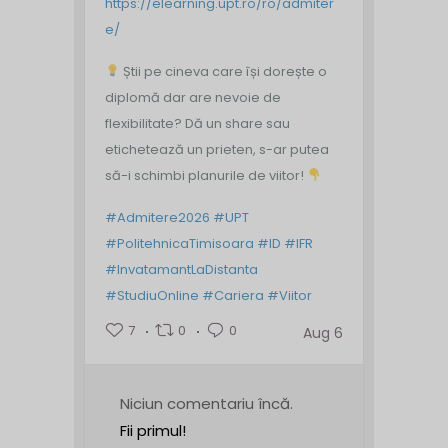
https://elearning.upt.ro/ro/admiter
e/
Știi pe cineva care își dorește o
diplomă dar are nevoie de
flexibilitate? Dă un share sau
etichetează un prieten, s-ar putea
să-i schimbi planurile de viitor!
#Admitere2026
#UPT
#PolitehnicaTimisoara
#ID
#IFR
#InvatamantLaDistanta
#StudiuOnline
#Cariera
#Viitor
7
0
0
Aug 6
Niciun comentariu încă.
Fii primul!