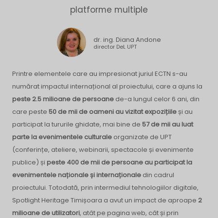
platforme multiple
dr. ing. Diana Andone
director DeL UPT
Printre elementele care au impresionat juriul ECTN s-au
numărat impactul internațional al proiectului, care a ajuns la
peste 2.5 milioane de persoane
de-a lungul celor 6 ani, din
care peste
50 de mii de oameni au vizitat expozițiile
și au
participat la tururile ghidate, mai bine de
57 de mii au luat
parte la evenimentele culturale
organizate de UPT
(conferințe, ateliere, webinarii, spectacole și evenimente
publice) și
peste 400 de mii de persoane au participat la
evenimentele naționale și internaționale
din cadrul
proiectului. Totodată, prin intermediul tehnologiilor digitale,
Spotlight Heritage Timișoara a avut un impact de aproape
2
milioane de utilizatori
, atât pe pagina web, cât și prin