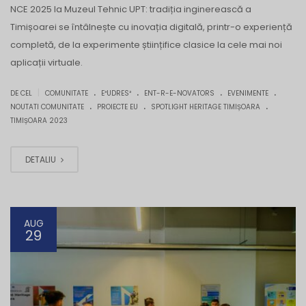
NCE 2025 la Muzeul Tehnic UPT: tradiția inginerească a
Timișoarei se întâlnește cu inovația digitală, printr-o experiență
completă, de la experimente științifice clasice la cele mai noi
aplicații virtuale.
.
.
.
.
|
DE CEL
COMUNITATE
E³UDRES²
ENT-R-E-NOVATORS
EVENIMENTE
.
.
.
NOUTATI COMUNITATE
PROIECTE EU
SPOTLIGHT HERITAGE TIMIȘOARA
TIMIȘOARA 2023
DETALIU
AUG
29