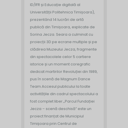
ID/IFR și Educație digitală al
Universității Politehnica Timișoara),
prezentând 14 lucrări de artă
publică din Timișoara, explicate de
Sorina Jecza. Seara a culminat cu
proiecții 3D pe ecrane multiple și pe
clădirea Muzeului Jecza, fragmente
din spectacolele celor 5 cartiere
istorice și un moment coregrafic
dedicat martirilor Revoluției din 1989,
pus în scenă de Magnum Dance
Team.
Accesul publicului la toate
activitățile din cadrul spectacolului a
fost complet liber.
„Parcul Fundației
Jecza – scenă deschisă” este un
proiect finanțat de Municipiul
Timișoara prin Centrul de