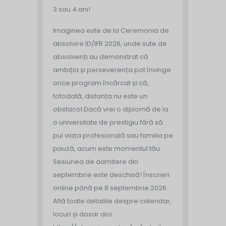
3 sau 4 ani!
Imaginea este de la Ceremonia de
absolvire ID/IFR 2026, unde sute de
absolvenți au demonstrat că
ambiția și perseverența pot învinge
orice program încărcat și că,
totodată, distanța nu este un
obstacol.
Dacă vrei o diplomă de la
o universitate de prestigiu fără să
pui viața profesională sau familia pe
pauză, acum este momentul tău.
Sesiunea de admitere din
septembrie este deschisă!
Înscrieri
online până pe 8 septembrie 2026.
Află toate detaliile despre calendar,
locuri și dosar aici: