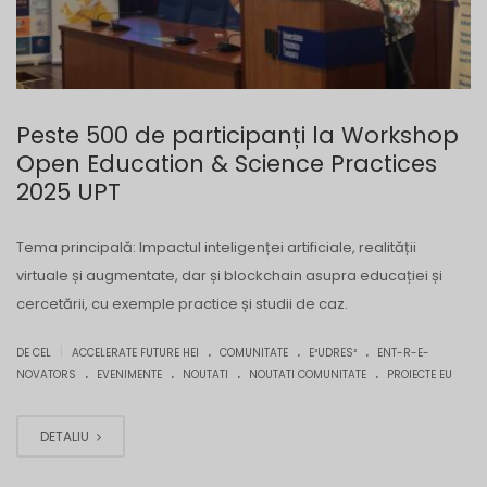
Peste 500 de participanți la Workshop
Open Education & Science Practices
2025 UPT
Tema principală: Impactul inteligenței artificiale, realității
virtuale și augmentate, dar și blockchain asupra educației și
cercetării, cu exemple practice și studii de caz.
.
.
.
|
DE CEL
ACCELERATE FUTURE HEI
COMUNITATE
E³UDRES²
ENT-R-E-
.
.
.
.
NOVATORS
EVENIMENTE
NOUTATI
NOUTATI COMUNITATE
PROIECTE EU
DETALIU