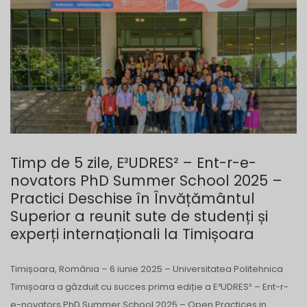
Timp de 5 zile, E³UDRES² – Ent-r-e-
novators PhD Summer School 2025 –
Practici Deschise în Învățământul
Superior a reunit sute de studenți și
experți internaționali la Timișoara
Timișoara, România – 6 iunie 2025 – Universitatea Politehnica
Timișoara a găzduit cu succes prima ediție a E³UDRES² – Ent-r-
e-novators PhD Summer School 2025 – Open Practices in