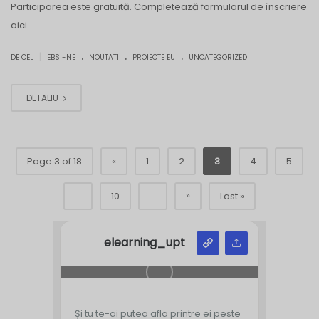
Participarea este gratuită. Completează formularul de înscriere
aici
.
.
.
|
DE CEL
EBSI-NE
NOUTATI
PROIECTE EU
UNCATEGORIZED
DETALIU
Page 3 of 18
«
1
2
3
4
5
»
...
10
...
Last »
elearning_upt
Și tu te-ai putea afla printre ei peste