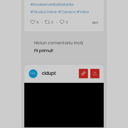
#InvatamantLaDistanta
#StudiuOnline
#Cariera
#Viitor
6
0
0
Ieri
Niciun comentariu încă.
Fii primul!
cidupt