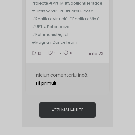
Proiecte.
#ArtTM #SpotlightHeritage
#Timișoara2026 #ParculJecza
#RealitateVirtuală #RealitateMixtă
#UPT #PeterJecza
#PatrimoniuDigital
#MagnumDanceTeam
0
0
10
iulie 23
Niciun comentariu încă.
Fii primul!
VEZI MAI MULTE