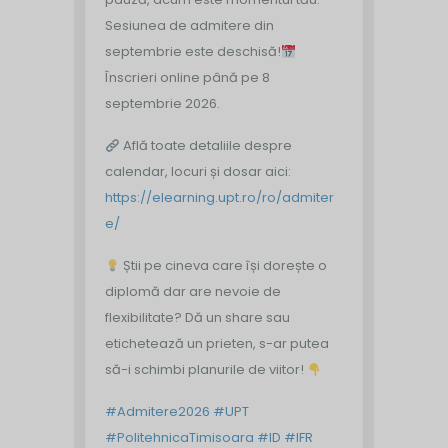
Sesiunea de admitere din
septembrie este deschisă!
Înscrieri online până pe 8
septembrie 2026.
Află toate detaliile despre
calendar, locuri și dosar aici:
https://elearning.upt.ro/ro/admiter
e/
Știi pe cineva care își dorește o
diplomă dar are nevoie de
flexibilitate? Dă un share sau
etichetează un prieten, s-ar putea
să-i schimbi planurile de viitor!
#Admitere2026
#UPT
#PolitehnicaTimisoara
#ID
#IFR