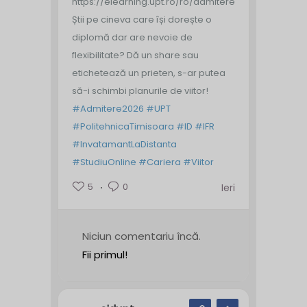
https://elearning.upt.ro/ro/admitere/
Știi pe cineva care își dorește o
diplomă dar are nevoie de
flexibilitate? Dă un share sau
etichetează un prieten, s-ar putea
să-i schimbi planurile de viitor!
#Admitere2026
#UPT
#PolitehnicaTimisoara
#ID
#IFR
#InvatamantLaDistanta
#StudiuOnline
#Cariera
#Viitor
5
0
Ieri
Niciun comentariu încă.
Fii primul!