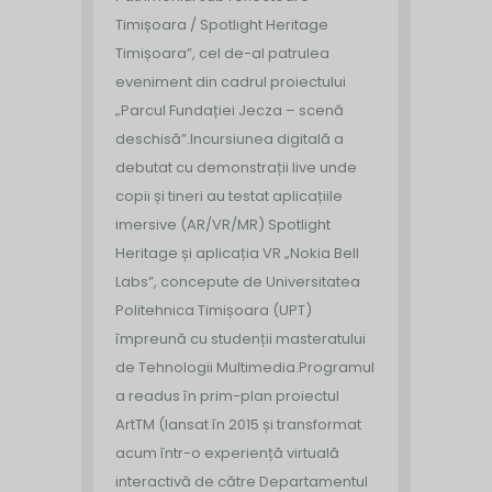
Timișoara / Spotlight Heritage
Timișoara”, cel de-al patrulea
eveniment din cadrul proiectului
„Parcul Fundației Jecza – scenă
deschisă”.
Incursiunea digitală a
debutat cu demonstrații live unde
copii și tineri au testat aplicațiile
imersive (AR/VR/MR) Spotlight
Heritage și aplicația VR „Nokia Bell
Labs”, concepute de Universitatea
Politehnica Timișoara (UPT)
împreună cu studenții masteratului
de Tehnologii Multimedia.
Programul
a readus în prim-plan proiectul
ArtTM (lansat în 2015 și transformat
acum într-o experiență virtuală
interactivă de către Departamentul