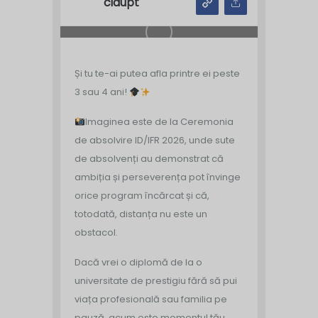
cidupt
Și tu te-ai putea afla printre ei peste
3 sau 4 ani!
Imaginea este de la Ceremonia
de absolvire ID/IFR 2026, unde sute
de absolvenți au demonstrat că
ambiția și perseverența pot învinge
orice program încărcat și că,
totodată, distanța nu este un
obstacol.
Dacă vrei o diplomă de la o
universitate de prestigiu fără să pui
viața profesională sau familia pe
pauză, acum este momentul tău.