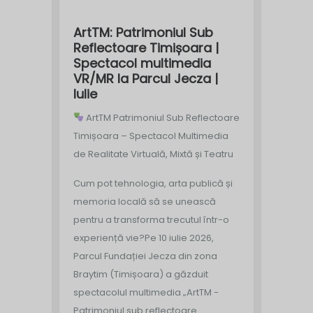
ArtTM: Patrimoniul Sub
Reflectoare Timișoara |
Spectacol multimedia
VR/MR la Parcul Jecza |
Iulie
ArtTM Patrimoniul Sub Reflectoare
Timișoara – Spectacol Multimedia
de Realitate Virtuală, Mixtă și Teatru
Cum pot tehnologia, arta publică și
memoria locală să se unească
pentru a transforma trecutul într-o
experiență vie?
Pe 10 iulie 2026,
Parcul Fundației Jecza din zona
Braytim (Timișoara) a găzduit
spectacolul multimedia „ArtTM -
Patrimoniul sub reflectoare