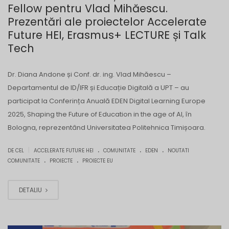
Fellow pentru Vlad Mihăescu.
Prezentări ale proiectelor Accelerate
Future HEI, Erasmus+ LECTURE și Talk
Tech
Dr. Diana Andone și Conf. dr. ing. Vlad Mihăescu –
Departamentul de ID/IFR și Educație Digitală a UPT – au
participat la Conferința Anuală EDEN Digital Learning Europe
2025, Shaping the Future of Education in the age of AI, în
Bologna, reprezentând Universitatea Politehnica Timișoara.
.
.
.
|
DE CEL
ACCELERATE FUTURE HEI
COMUNITATE
EDEN
NOUTATI
.
.
COMUNITATE
PROIECTE
PROIECTE EU
DETALIU