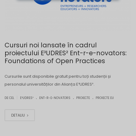
Cursuri noi lansate în cadrul
proiectului E³UDRES² Ent-r-e-novators:
Foundations of Open Practices
Cursurile sunt disponibile gratuit pentru toți studenții și
personalul universităților din Alianța E³UDRES².
.
.
.
|
DE CEL
E³UDRES²
ENT-R-E-NOVATORS
PROIECTE
PROIECTE EU
DETALIU