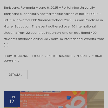
Timișoara, Romania – June 6, 2025 – Politehnica University
Timișoara successfully hosted the first edition of the E³UDRES² –
Ent-r-e-novators PhD Summer School 2025 – Open Practices in
Higher Education. The event gathered over 70 international
students from 22 countries in person, and an additional 400
students attended online via Zoom. 14 international experts from
[…]
.
.
.
|
DE GRASU DACIANA
E³UDRES²
ENT-R-E-NOVATORS
NOUTATI
NOUTATI
COMUNITATE
DETALIU
JUN
12