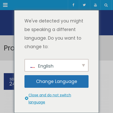
Meniul
We've detected you might
be speaking a different
language. Do you want to
Proiecte EU
change to:
English
SEP
Change Language
24
Close and do not switch
language