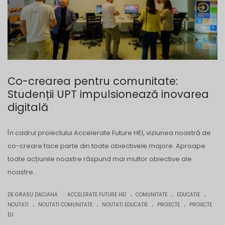
Co-crearea pentru comunitate:
Studenții UPT impulsionează inovarea
digitală
În cadrul proiectului Accelerate Future HEI, viziunea noastră de
co-creare face parte din toate obiectivele majore. Aproape
toate acțiunile noastre răspund mai multor obiective ale
noastre.
.
.
.
|
DE GRASU DACIANA
ACCELERATE FUTURE HEI
COMUNITATE
EDUCATIE
.
.
.
.
NOUTATI
NOUTATI COMUNITATE
NOUTATI EDUCATIE
PROIECTE
PROIECTE
EU