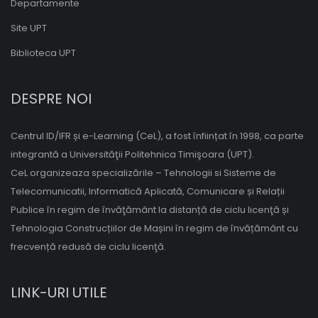
Departamente
Site UPT
Biblioteca UPT
DESPRE NOI
Centrul ID/IFR și e-Learning (CeL), a fost înființat în 1998, ca parte
integrantă a Universităţii Politehnica Timişoara (UPT).
CeL organizeaza specializările – Tehnologii si Sisteme de
Telecomunicatii, Informatică Aplicată, Comunicare și Relații
Publice în regim de învăţământ la distanță de ciclu licenţă și
Tehnologia Construcțiilor de Mașini în regim de învățământ cu
frecvență redusă de ciclu licenţă.
LINK-URI UTILE