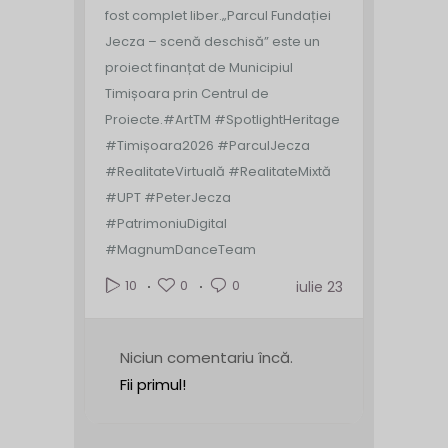
fost complet liber.
„Parcul Fundației
Jecza – scenă deschisă” este un
proiect finanțat de Municipiul
Timișoara prin Centrul de
Proiecte.
#ArtTM #SpotlightHeritage
#Timișoara2026 #ParculJecza
#RealitateVirtuală #RealitateMixtă
#UPT #PeterJecza
#PatrimoniuDigital
#MagnumDanceTeam
0
0
10
iulie 23
Niciun comentariu încă.
Fii primul!