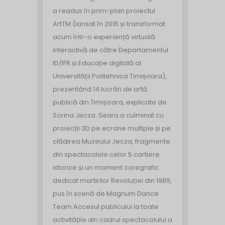
a readus în prim-plan proiectul
ArtTM (lansat în 2015 și transformat
acum într-o experiență virtuală
interactivă de către Departamentul
ID/IFR și Educație digitală al
Universității Politehnica Timișoara),
prezentând 14 lucrări de artă
publică din Timișoara, explicate de
Sorina Jecza. Seara a culminat cu
proiecții 3D pe ecrane multiple și pe
clădirea Muzeului Jecza, fragmente
din spectacolele celor 5 cartiere
istorice și un moment coregrafic
dedicat martirilor Revoluției din 1989,
pus în scenă de Magnum Dance
Team.
Accesul publicului la toate
activitățile din cadrul spectacolului a