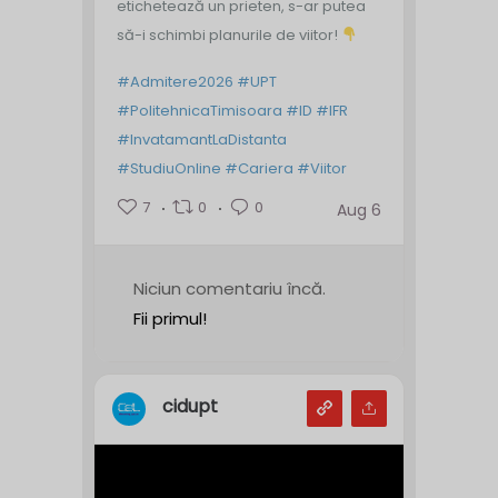
etichetează un prieten, s-ar putea
să-i schimbi planurile de viitor!
#Admitere2026
#UPT
#PolitehnicaTimisoara
#ID
#IFR
#InvatamantLaDistanta
#StudiuOnline
#Cariera
#Viitor
7
0
0
Aug 6
Niciun comentariu încă.
Fii primul!
cidupt