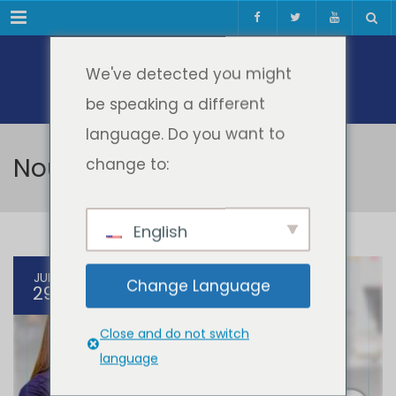
Meniul
We've detected you might
be speaking a different
language. Do you want to
Noutati Educatie
change to:
English
JUL
Change Language
29
Close and do not switch
language