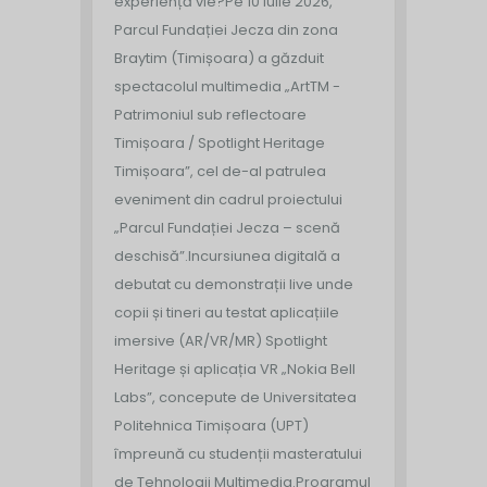
experiență vie?
Pe 10 iulie 2026,
Parcul Fundației Jecza din zona
Braytim (Timișoara) a găzduit
spectacolul multimedia „ArtTM -
Patrimoniul sub reflectoare
Timișoara / Spotlight Heritage
Timișoara”, cel de-al patrulea
eveniment din cadrul proiectului
„Parcul Fundației Jecza – scenă
deschisă”.
Incursiunea digitală a
debutat cu demonstrații live unde
copii și tineri au testat aplicațiile
imersive (AR/VR/MR) Spotlight
Heritage și aplicația VR „Nokia Bell
Labs”, concepute de Universitatea
Politehnica Timișoara (UPT)
împreună cu studenții masteratului
de Tehnologii Multimedia.
Programul