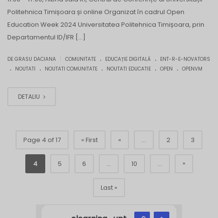
Politehnica Timișoara și online Organizat în cadrul Open
Education Week 2024 Universitatea Politehnica Timișoara, prin
Departamentul ID/IFR […]
.
.
|
DE GRASU DACIANA
COMUNITATE
EDUCAȚIE DIGITALĂ
ENT-R-E-NOVATORS
.
.
.
.
.
NOUTATI
NOUTATI COMUNITATE
NOUTATI EDUCATIE
OPEN
OPENVM
DETALIU
Page 4 of 17
« First
«
...
2
3
»
4
5
6
...
10
...
Last »