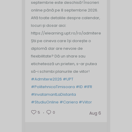
septembrie este deschisă!
Înscrieri
online până pe 8 septembrie 2026.
Află toate detaliile despre calendar,
locuri și dosar aici:
https://elearning.upt.ro/ro/admitere/
Știi pe cineva care își dorește o
diplomă dar are nevoie de
flexibilitate? Dă un share sau
etichetează un prieten, s-ar putea
să-i schimbi planurile de viitor!
#Admitere2026
#UPT
#PolitehnicaTimisoara
#ID
#IFR
#InvatamantLaDistanta
#StudiuOnline
#Cariera
#Viitor
5
0
Aug 6