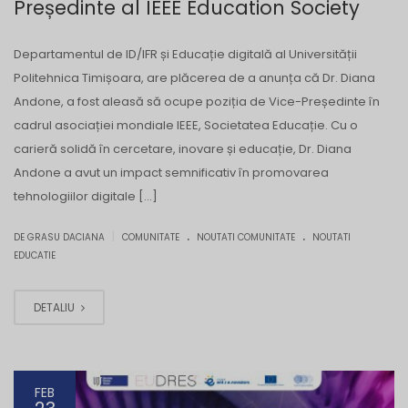
Președinte al IEEE Education Society
Departamentul de ID/IFR și Educație digitală al Universității
Politehnica Timișoara, are plăcerea de a anunța că Dr. Diana
Andone, a fost aleasă să ocupe poziția de Vice-Președinte în
cadrul asociației mondiale IEEE, Societatea Educație. Cu o
carieră solidă în cercetare, inovare și educație, Dr. Diana
Andone a avut un impact semnificativ în promovarea
tehnologiilor digitale […]
.
.
|
DE GRASU DACIANA
COMUNITATE
NOUTATI COMUNITATE
NOUTATI
EDUCATIE
DETALIU
FEB