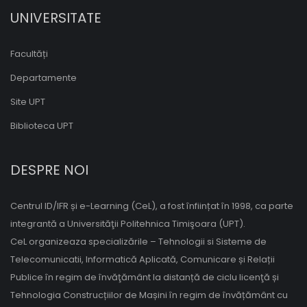
UNIVERSITATE
Facultăți
Departamente
Site UPT
Biblioteca UPT
DESPRE NOI
Centrul ID/IFR și e-Learning (CeL), a fost înființat în 1998, ca parte
integrantă a Universităţii Politehnica Timişoara (UPT).
CeL organizeaza specializările – Tehnologii si Sisteme de
Telecomunicatii, Informatică Aplicată, Comunicare și Relații
Publice în regim de învăţământ la distanță de ciclu licenţă și
Tehnologia Construcțiilor de Mașini în regim de învățământ cu