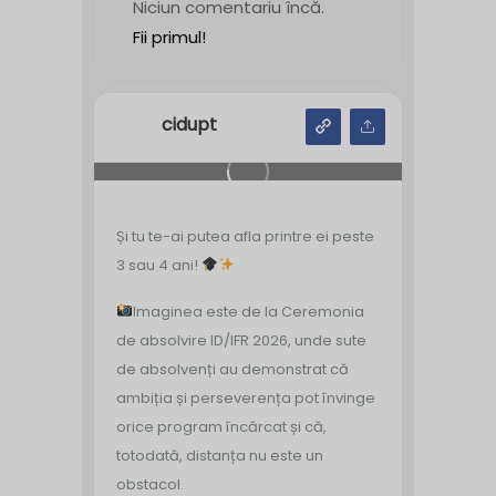
Niciun comentariu încă.
Fii primul!
cidupt
Și tu te-ai putea afla printre ei peste
3 sau 4 ani!
Imaginea este de la Ceremonia
de absolvire ID/IFR 2026, unde sute
de absolvenți au demonstrat că
ambiția și perseverența pot învinge
orice program încărcat și că,
totodată, distanța nu este un
obstacol.