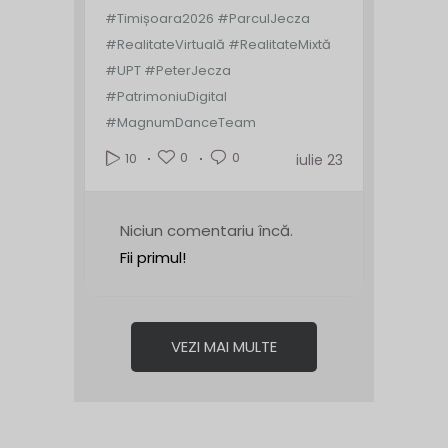
#Timișoara2026 #ParculJecza
#RealitateVirtuală #RealitateMixtă
#UPT #PeterJecza
#PatrimoniuDigital
#MagnumDanceTeam
0
0
10
iulie 23
Niciun comentariu încă.
Fii primul!
VEZI MAI MULTE