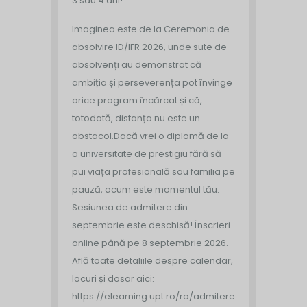
3 sau 4 ani!
Imaginea este de la Ceremonia de
absolvire ID/IFR 2026, unde sute de
absolvenți au demonstrat că
ambiția și perseverența pot învinge
orice program încărcat și că,
totodată, distanța nu este un
obstacol.
Dacă vrei o diplomă de la
o universitate de prestigiu fără să
pui viața profesională sau familia pe
pauză, acum este momentul tău.
Sesiunea de admitere din
septembrie este deschisă!
Înscrieri
online până pe 8 septembrie 2026.
Află toate detaliile despre calendar,
locuri și dosar aici:
https://elearning.upt.ro/ro/admitere/