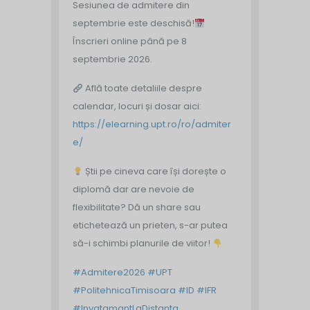
Sesiunea de admitere din
septembrie este deschisă!
Înscrieri online până pe 8
septembrie 2026.
Află toate detaliile despre
calendar, locuri și dosar aici:
https://elearning.upt.ro/ro/admiter
e/
Știi pe cineva care își dorește o
diplomă dar are nevoie de
flexibilitate? Dă un share sau
etichetează un prieten, s-ar putea
să-i schimbi planurile de viitor!
#Admitere2026
#UPT
#PolitehnicaTimisoara
#ID
#IFR
#InvatamantLaDistanta