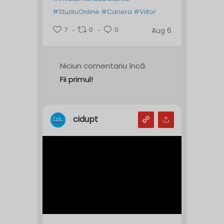
#StudiuOnline
#Cariera
#Viitor
7
0
0
Aug 6
Niciun comentariu încă.
Fii primul!
cidupt