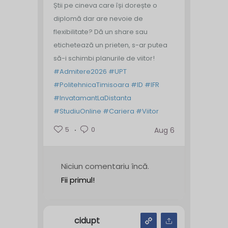
Știi pe cineva care își dorește o
diplomă dar are nevoie de
flexibilitate? Dă un share sau
etichetează un prieten, s-ar putea
să-i schimbi planurile de viitor!
#Admitere2026
#UPT
#PolitehnicaTimisoara
#ID
#IFR
#InvatamantLaDistanta
#StudiuOnline
#Cariera
#Viitor
5
0
Aug 6
Niciun comentariu încă.
Fii primul!
cidupt