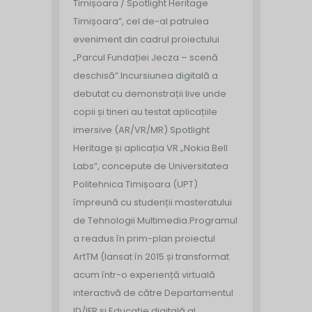
Timișoara / Spotlight Heritage
Timișoara”, cel de-al patrulea
eveniment din cadrul proiectului
„Parcul Fundației Jecza – scenă
deschisă”.
Incursiunea digitală a
debutat cu demonstrații live unde
copii și tineri au testat aplicațiile
imersive (AR/VR/MR) Spotlight
Heritage și aplicația VR „Nokia Bell
Labs”, concepute de Universitatea
Politehnica Timișoara (UPT)
împreună cu studenții masteratului
de Tehnologii Multimedia.
Programul
a readus în prim-plan proiectul
ArtTM (lansat în 2015 și transformat
acum într-o experiență virtuală
interactivă de către Departamentul
ID/IFR și Educație digitală al