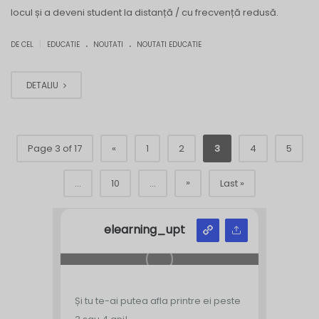
locul și a deveni student la distanță / cu frecvență redusă.
.
.
|
DE CEL
EDUCATIE
NOUTATI
NOUTATI EDUCATIE
DETALIU
Page 3 of 17
«
1
2
3
4
5
»
...
10
...
Last »
elearning_upt
Și tu te-ai putea afla printre ei peste