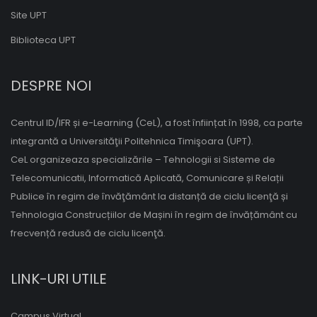
Site UPT
Biblioteca UPT
DESPRE NOI
Centrul ID/IFR și e-Learning (CeL), a fost înființat în 1998, ca parte
integrantă a Universităţii Politehnica Timişoara (UPT).
CeL organizeaza specializările – Tehnologii si Sisteme de
Telecomunicatii, Informatică Aplicată, Comunicare și Relații
Publice în regim de învăţământ la distanță de ciclu licenţă și
Tehnologia Construcțiilor de Mașini în regim de învățământ cu
frecvență redusă de ciclu licenţă.
LINK-URI UTILE
Campus Virtual