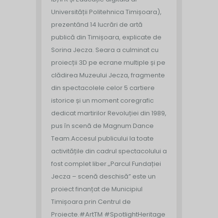
Universității Politehnica Timișoara),
prezentând 14 lucrări de artă
publică din Timișoara, explicate de
Sorina Jecza. Seara a culminat cu
proiecții 3D pe ecrane multiple și pe
clădirea Muzeului Jecza, fragmente
din spectacolele celor 5 cartiere
istorice și un moment coregrafic
dedicat martirilor Revoluției din 1989,
pus în scenă de Magnum Dance
Team.
Accesul publicului la toate
activitățile din cadrul spectacolului a
fost complet liber.
„Parcul Fundației
Jecza – scenă deschisă” este un
proiect finanțat de Municipiul
Timișoara prin Centrul de
Proiecte.
#ArtTM #SpotlightHeritage