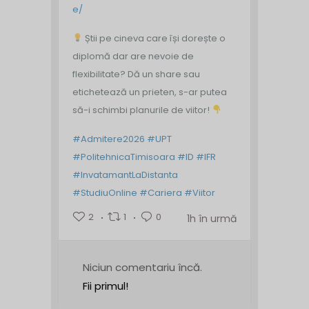
e/
Știi pe cineva care își dorește o
diplomă dar are nevoie de
flexibilitate? Dă un share sau
etichetează un prieten, s-ar putea
să-i schimbi planurile de viitor!
#Admitere2026
#UPT
#PolitehnicaTimisoara
#ID
#IFR
#InvatamantLaDistanta
#StudiuOnline
#Cariera
#Viitor
2
1
0
1h în urmă
Niciun comentariu încă.
Fii primul!