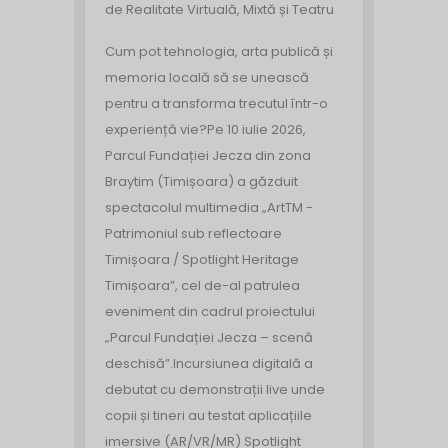
de Realitate Virtuală, Mixtă și Teatru
Cum pot tehnologia, arta publică și
memoria locală să se unească
pentru a transforma trecutul într-o
experiență vie?
Pe 10 iulie 2026,
Parcul Fundației Jecza din zona
Braytim (Timișoara) a găzduit
spectacolul multimedia „ArtTM -
Patrimoniul sub reflectoare
Timișoara / Spotlight Heritage
Timișoara”, cel de-al patrulea
eveniment din cadrul proiectului
„Parcul Fundației Jecza – scenă
deschisă”.
Incursiunea digitală a
debutat cu demonstrații live unde
copii și tineri au testat aplicațiile
imersive (AR/VR/MR) Spotlight