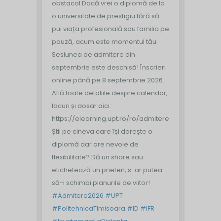
obstacol.
Dacă vrei o diplomă de la
o universitate de prestigiu fără să
pui viața profesională sau familia pe
pauză, acum este momentul tău.
Sesiunea de admitere din
septembrie este deschisă!
Înscrieri
online până pe 8 septembrie 2026.
Află toate detaliile despre calendar,
locuri și dosar aici:
https://elearning.upt.ro/ro/admitere/
Știi pe cineva care își dorește o
diplomă dar are nevoie de
flexibilitate? Dă un share sau
etichetează un prieten, s-ar putea
să-i schimbi planurile de viitor!
#Admitere2026
#UPT
#PolitehnicaTimisoara
#ID
#IFR