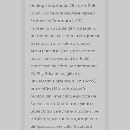
Heritage și aplicația VR „Nokia Bell
Labs”, concepute de Universitatea
Politehnica Timișoara (UPT)
împreună cu studenții masteratului
de Tehnologii Multimedia.
Programul
a readus în prim-plan proiectul
ArtTM (lansat în 2015 și transformat
acum într-o experiență virtuală
interactivă de către Departamentul
ID/IFR și Educație digitală al
Universității Politehnica Timișoara),
prezentând 14 lucrări de artă
publică din Timișoara, explicate de
Sorina Jecza. Seara a culminat cu
proiecții 3D pe ecrane multiple și pe
clădirea Muzeului Jecza, fragmente
din spectacolele celor 5 cartiere