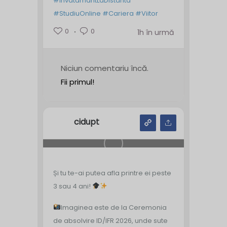
#InvatamantLaDistanta
#StudiuOnline
#Cariera
#Viitor
0
0
1h în urmă
Niciun comentariu încă.
Fii primul!
cidupt
Și tu te-ai putea afla printre ei peste
3 sau 4 ani!
Imaginea este de la Ceremonia
de absolvire ID/IFR 2026, unde sute