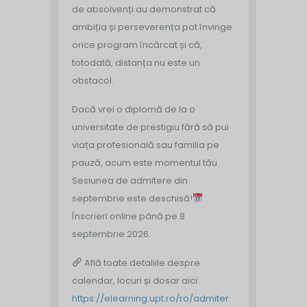
de absolvenți au demonstrat că
ambiția și perseverența pot învinge
orice program încărcat și că,
totodată, distanța nu este un
obstacol.
Dacă vrei o diplomă de la o
universitate de prestigiu fără să pui
viața profesională sau familia pe
pauză, acum este momentul tău.
Sesiunea de admitere din
septembrie este deschisă!
Înscrieri online până pe 8
septembrie 2026.
Află toate detaliile despre
calendar, locuri și dosar aici:
https://elearning.upt.ro/ro/admiter