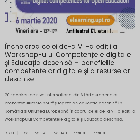
Încheierea celei de-a VII-a ediții a
Workshop-ului Competențele digitale
și Educația deschisă – beneficiile
competențelor digitale și a resurselor
deschise
20 speakeri de nivel internațional din 6 țări europene au
prezentat ultimele noutăți legate de educația deschisă în
România și Uniunea Europeană în cadrul celei de-a VII-a ediții a
workshopului Competențele digitale și Educația deschisă.
.
.
.
.
|
DE CEL
BLOG
NOUTATI
NOUTATI
PROIECTE
PROIECTE EU