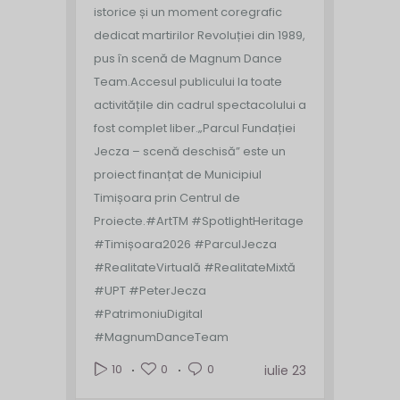
istorice și un moment coregrafic
dedicat martirilor Revoluției din 1989,
pus în scenă de Magnum Dance
Team.
Accesul publicului la toate
activitățile din cadrul spectacolului a
fost complet liber.
„Parcul Fundației
Jecza – scenă deschisă” este un
proiect finanțat de Municipiul
Timișoara prin Centrul de
Proiecte.
#ArtTM #SpotlightHeritage
#Timișoara2026 #ParculJecza
#RealitateVirtuală #RealitateMixtă
#UPT #PeterJecza
#PatrimoniuDigital
#MagnumDanceTeam
0
0
10
iulie 23