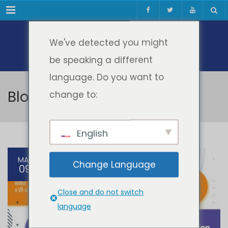
Meniul
We've detected you might
be speaking a different
language. Do you want to
Blog
change to:
English
MAR
Change Language
09
Close and do not switch
language