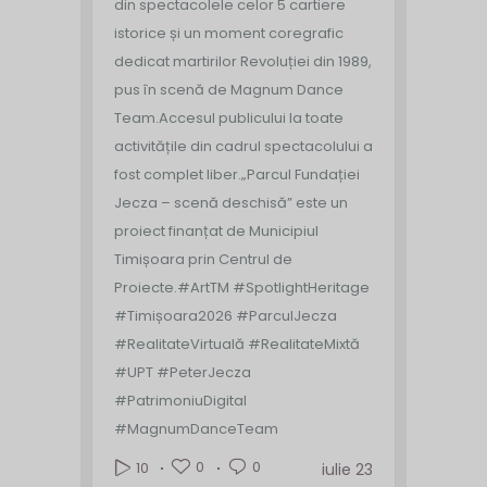
din spectacolele celor 5 cartiere
istorice și un moment coregrafic
dedicat martirilor Revoluției din 1989,
pus în scenă de Magnum Dance
Team.
Accesul publicului la toate
activitățile din cadrul spectacolului a
fost complet liber.
„Parcul Fundației
Jecza – scenă deschisă” este un
proiect finanțat de Municipiul
Timișoara prin Centrul de
Proiecte.
#ArtTM #SpotlightHeritage
#Timișoara2026 #ParculJecza
#RealitateVirtuală #RealitateMixtă
#UPT #PeterJecza
#PatrimoniuDigital
#MagnumDanceTeam
0
0
10
iulie 23