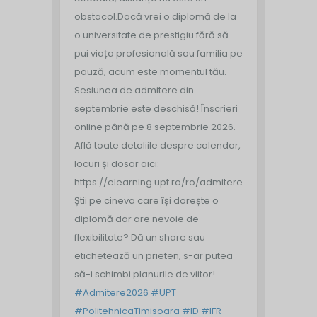
obstacol.
Dacă vrei o diplomă de la
o universitate de prestigiu fără să
pui viața profesională sau familia pe
pauză, acum este momentul tău.
Sesiunea de admitere din
septembrie este deschisă!
Înscrieri
online până pe 8 septembrie 2026.
Află toate detaliile despre calendar,
locuri și dosar aici:
https://elearning.upt.ro/ro/admitere/
Știi pe cineva care își dorește o
diplomă dar are nevoie de
flexibilitate? Dă un share sau
etichetează un prieten, s-ar putea
să-i schimbi planurile de viitor!
#Admitere2026
#UPT
#PolitehnicaTimisoara
#ID
#IFR