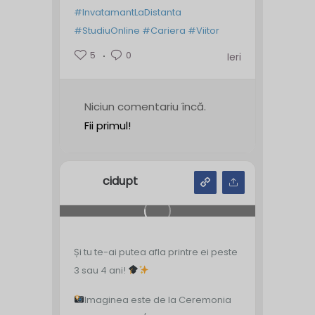
#InvatamantLaDistanta
#StudiuOnline
#Cariera
#Viitor
5
0
Ieri
Niciun comentariu încă.
Fii primul!
cidupt
Și tu te-ai putea afla printre ei peste
3 sau 4 ani!
Imaginea este de la Ceremonia