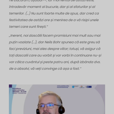
ne bucurăm, așadar>>, iar momentul de astăzi este,
întradevăr moment al bucurie, dar și al sfaturilor și al
temerilor. (…) Nu sunt foarte multe de spus, dar cred ca
festivitatea de astăzi are și menirea de a vă risipi unele
temeri care sunt firești.”
„Inerent, noi dascălii facem promisiuni mai mult sau mai
puțin voalate (…), dar Neils Bohr spunea că este greu să
faci previziuni, mai ales despre viitor; totuși, vă asigur că
toți dascalii care au vorbit și vor vorbi în continuare nu-și
vor călca cuvântul și peste patru ani, după izbânda dvs.
de a absolvi, vă veți convinge că așa a fost.”