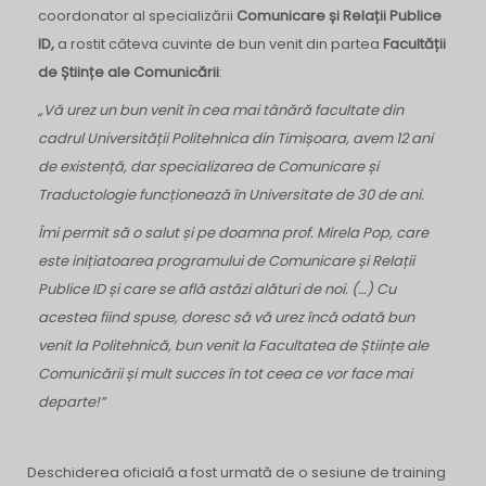
coordonator al specializării
Comunicare și Relații Publice
ID,
a rostit câteva cuvinte de bun venit din partea
Facultății
de Științe ale Comunicării
:
„Vă urez un bun venit în cea mai tânără facultate din
cadrul Universității Politehnica din Timișoara, avem 12 ani
de existență, dar specializarea de Comunicare și
Traductologie funcționează în Universitate de 30 de ani.
Îmi permit să o salut și pe doamna prof. Mirela Pop, care
este inițiatoarea programului de Comunicare și Relații
Publice ID și care se află astăzi alături de noi. (…) Cu
acestea fiind spuse, doresc să vă urez încă odată bun
venit la Politehnică, bun venit la Facultatea de Științe ale
Comunicării și mult succes în tot ceea ce vor face mai
departe!”
Deschiderea oficială a fost urmată de o sesiune de training