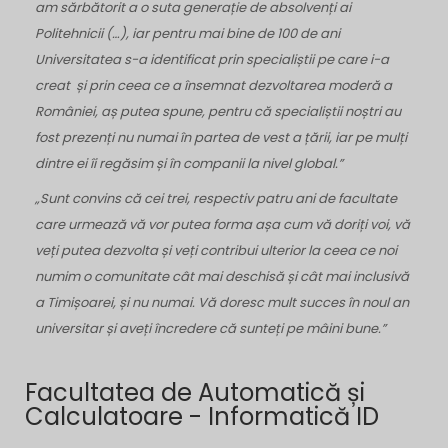
am sărbătorit a o suta generație de absolvenți ai
Politehnicii (…), iar pentru mai bine de 100 de ani
Universitatea s-a identificat prin specialiștii pe care i-a
creat și prin ceea ce a însemnat dezvoltarea moderă a
României, aș putea spune, pentru că specialiștii noștri au
fost prezenți nu numai în partea de vest a țării, iar pe mulți
dintre ei îi regăsim și în companii la nivel global.”
„Sunt convins că cei trei, respectiv patru ani de facultate
care urmează vă vor putea forma așa cum vă doriți voi, vă
veți putea dezvolta și veți contribui ulterior la ceea ce noi
numim o comunitate cât mai deschisă și cât mai inclusivă
a Timișoarei, și nu numai. Vă doresc mult succes în noul an
universitar și aveți încredere că sunteți pe mâini bune.”
Facultatea de Automatică și
Calculatoare - Informatică ID