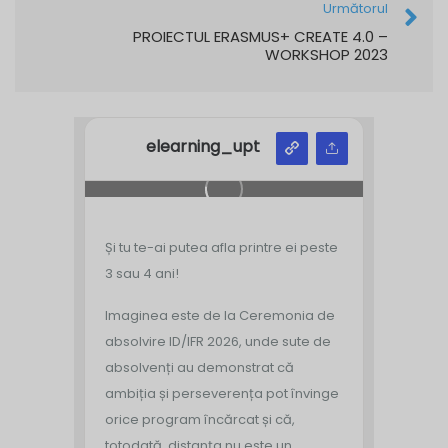
Următorul
PROIECTUL ERASMUS+ CREATE 4.0 –
WORKSHOP 2023
elearning_upt
Și tu te-ai putea afla printre ei peste
3 sau 4 ani!
Imaginea este de la Ceremonia de
absolvire ID/IFR 2026, unde sute de
absolvenți au demonstrat că
ambiția și perseverența pot învinge
orice program încărcat și că,
totodată, distanța nu este un