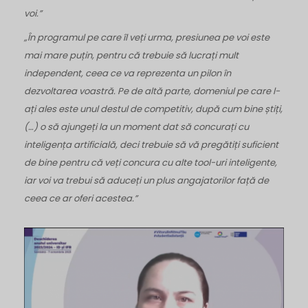
voi.”
„În programul pe care îl veți urma, presiunea pe voi este
mai mare puțin, pentru că trebuie să lucrați mult
independent, ceea ce va reprezenta un pilon în
dezvoltarea voastră. Pe de altă parte, domeniul
pe care l-
ați ales este unul destul de competitiv, după cum bine știți,
(…) o să ajungeți la un moment dat să concurați cu
inteligența artificială, deci trebuie să vă pregătiți suficient
de bine pentru că veți concura cu alte tool-uri inteligente,
iar voi va trebui să aduceți un plus angajatorilor față de
ceea ce ar oferi acestea.”