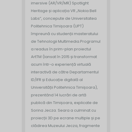
imersive (AR/VR/MR) Spotlight
Heritage și aplicația VR „Nokia Bell
Labs”, concepute de Universitatea
Politehnica Timișoara (UPT)
împreună cu studenții masteratului
de Tehnologii Multimedia.
Programul
a readus în prim-plan proiectul
ArtTM (lansat în 2015 și transformat
acum într-o experiență virtuală
interactivă de către Departamentul
ID/IFR și Educație digitală al
Universității Politehnica Timișoara),
prezentând 14 lucrări de artă
publică din Timișoara, explicate de
Sorina Jecza. Seara a culminat cu
proiecții 3D pe ecrane multiple și pe
clădirea Muzeului Jecza, fragmente