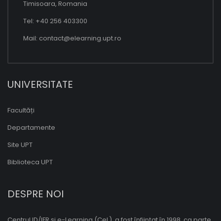
Timisoara, Romania
Tel: +40 256 403300
Mail:
contact@elearning.upt.ro
UNIVERSITATE
Facultăți
Departamente
Site UPT
Biblioteca UPT
DESPRE NOI
Centrul ID/IFR și e-Learning (CeL), a fost înființat în 1998, ca parte