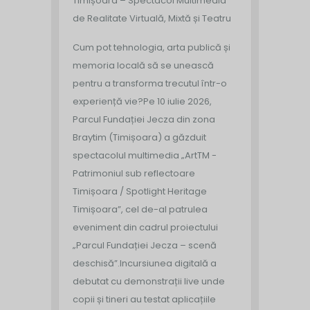
Timișoara – Spectacol Multimedia
de Realitate Virtuală, Mixtă și Teatru
Cum pot tehnologia, arta publică și
memoria locală să se unească
pentru a transforma trecutul într-o
experiență vie?
Pe 10 iulie 2026,
Parcul Fundației Jecza din zona
Braytim (Timișoara) a găzduit
spectacolul multimedia „ArtTM -
Patrimoniul sub reflectoare
Timișoara / Spotlight Heritage
Timișoara”, cel de-al patrulea
eveniment din cadrul proiectului
„Parcul Fundației Jecza – scenă
deschisă”.
Incursiunea digitală a
debutat cu demonstrații live unde
copii și tineri au testat aplicațiile