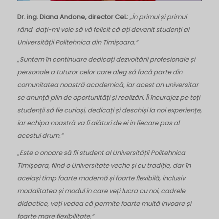
Dr. ing. Diana Andone, director CeL:
„În primul și primul
rând dați-mi voie să vă felicit că ați devenit studenți ai
Universității Politehnica din Timișoara.”
„Suntem în continuare dedicați dezvoltării profesionale și
personale a tuturor celor care aleg să facă parte din
comunitatea noastră academică, iar acest an universitar
se anunță plin de oportunități și realizări. Îi încurajez pe toți
studenții să fie curioși, dedicați și deschiși la noi experiențe,
iar echipa noastră va fi alături de ei în fiecare pas al
acestui drum.”
„Este o onoare să fii student al Universității Politehnica
Timișoara, fiind o Universitate veche și cu tradiție, dar în
același timp foarte modernă și foarte flexibilă, inclusiv
modalitatea și modul în care veți lucra cu noi, cadrele
didactice, veți vedea că permite foarte multă invoare și
foarte mare flexibilitate.”