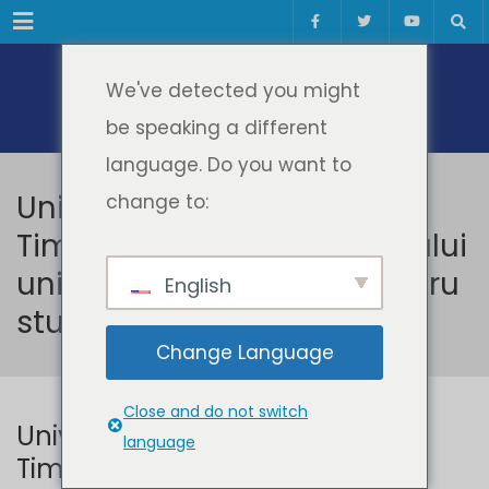
Meniul
We've detected you might
be speaking a different
language. Do you want to
Universitatea Politehnica
change to:
Timișoara a dat startul anului
universitar 2023-2024 pentru
English
studenții de la ID/IFR
Change Language
Close and do not switch
Universitatea Politehnica
language
Timișoara a dat startul anului