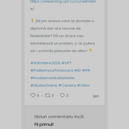
https://elearning.upt.ro/ro/admiter
e/
Știi pe cineva care își dorește o
diplomă dar are nevoie de
flexibilitate? Dă un share sau
etichetează un prieten, s-ar putea
să-i schimbi planurile de viitor!
#Admitere2026
#UPT
#PolitehnicaTimisoara
#ID
#IFR
#InvatamantLaDistanta
#StudiuOnline
#Cariera
#Viitor
6
0
0
Ieri
Niciun comentariu încă.
Fii primul!