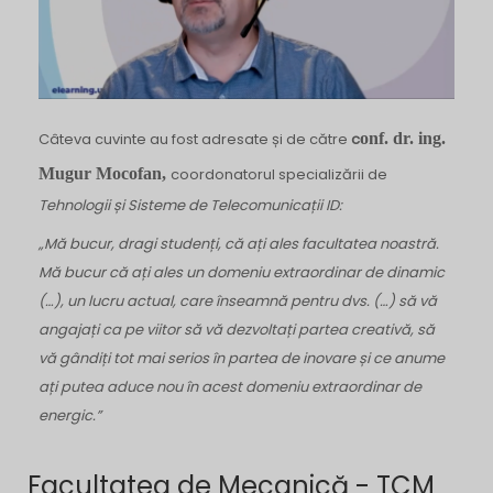
Câteva cuvinte au fost adresate și de către
c
onf. dr. ing.
Mugur Mocofan,
coordonatorul specializării de
Tehnologii și Sisteme de Telecomunicații ID:
„Mă bucur, dragi studenți, că ați ales facultatea noastră.
Mă bucur că ați ales un domeniu extraordinar de dinamic
(…), un lucru actual, care înseamnă pentru dvs. (…) să vă
angajați ca pe viitor să vă dezvoltați partea creativă, să
vă gândiți tot mai serios în partea de inovare și ce anume
ați putea aduce nou în acest domeniu extraordinar de
energic.”
Facultatea de Mecanică - TCM