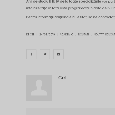
Anii de studiu II, III, IV de la toate specializările
vor parti
întâlnire față în față este programată în data de
5.10
Pentru informații adiționale nu ezitați să ne contacta
.
.
|
|
DE CEL
24/09/2019
ACADEMIC
NOUTATI
NOUTATI EDUCAT
CeL