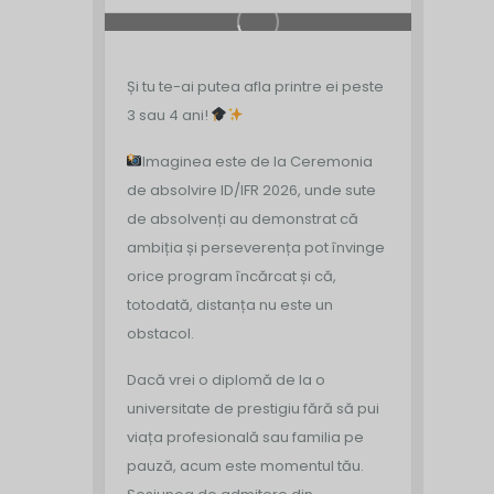
Și tu te-ai putea afla printre ei peste
3 sau 4 ani!
Imaginea este de la Ceremonia
de absolvire ID/IFR 2026, unde sute
de absolvenți au demonstrat că
ambiția și perseverența pot învinge
orice program încărcat și că,
totodată, distanța nu este un
obstacol.
Dacă vrei o diplomă de la o
universitate de prestigiu fără să pui
viața profesională sau familia pe
pauză, acum este momentul tău.