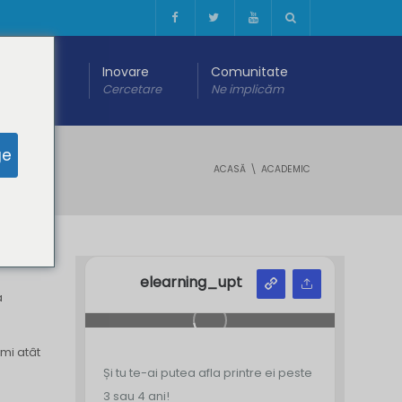
 digitală
Inovare
Comunitate
are
Cercetare
Ne implicăm
ge
ACASĂ
ACADEMIC
elearning_upt
a
imi atât
Și tu te-ai putea afla printre ei peste
3 sau 4 ani!