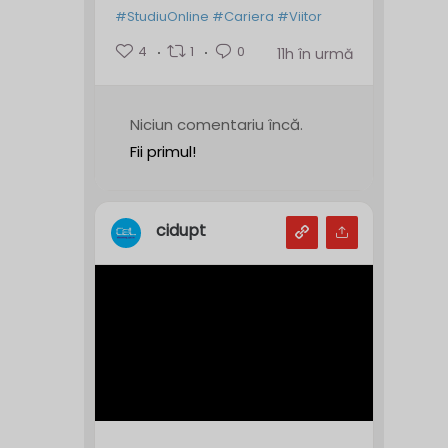
#StudiuOnline
#Cariera
#Viitor
4
1
0
11h în urmă
Niciun comentariu încă.
Fii primul!
cidupt