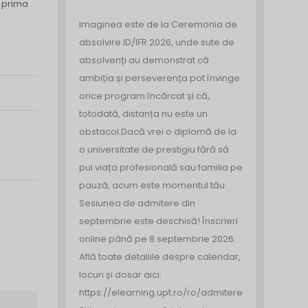
, prima
Imaginea este de la Ceremonia de
absolvire ID/IFR 2026, unde sute de
absolvenți au demonstrat că
ambiția și perseverența pot învinge
orice program încărcat și că,
totodată, distanța nu este un
obstacol.
Dacă vrei o diplomă de la
o universitate de prestigiu fără să
pui viața profesională sau familia pe
pauză, acum este momentul tău.
Sesiunea de admitere din
septembrie este deschisă!
Înscrieri
online până pe 8 septembrie 2026.
Află toate detaliile despre calendar,
locuri și dosar aici:
https://elearning.upt.ro/ro/admitere/