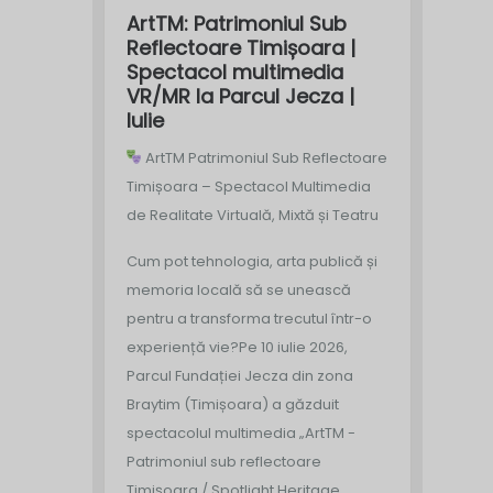
ArtTM: Patrimoniul Sub
Reflectoare Timișoara |
Spectacol multimedia
VR/MR la Parcul Jecza |
Iulie
ArtTM Patrimoniul Sub Reflectoare
Timișoara – Spectacol Multimedia
de Realitate Virtuală, Mixtă și Teatru
Cum pot tehnologia, arta publică și
memoria locală să se unească
pentru a transforma trecutul într-o
experiență vie?
Pe 10 iulie 2026,
Parcul Fundației Jecza din zona
Braytim (Timișoara) a găzduit
spectacolul multimedia „ArtTM -
Patrimoniul sub reflectoare
Timișoara / Spotlight Heritage