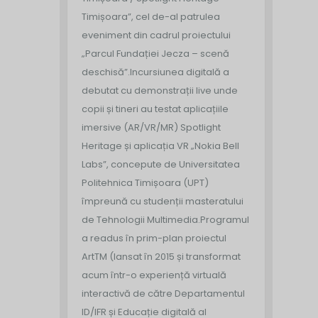
Timișoara”, cel de-al patrulea
eveniment din cadrul proiectului
„Parcul Fundației Jecza – scenă
deschisă”.
Incursiunea digitală a
debutat cu demonstrații live unde
copii și tineri au testat aplicațiile
imersive (AR/VR/MR) Spotlight
Heritage și aplicația VR „Nokia Bell
Labs”, concepute de Universitatea
Politehnica Timișoara (UPT)
împreună cu studenții masteratului
de Tehnologii Multimedia.
Programul
a readus în prim-plan proiectul
ArtTM (lansat în 2015 și transformat
acum într-o experiență virtuală
interactivă de către Departamentul
ID/IFR și Educație digitală al