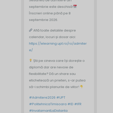
Sesiunea de admitere din
septembrie este deschisă!
Înscrieri online până pe 8
septembrie 2026.
Află toate detaliile despre
calendar, locuri și dosar aici:
https://elearning.upt.ro/ro/admiter
e/
Știi pe cineva care își dorește o
diplomă dar are nevoie de
flexibilitate? Dă un share sau
etichetează un prieten, s-ar putea
să-i schimbi planurile de viitor!
#Admitere2026
#UPT
#PolitehnicaTimisoara
#ID
#IFR
#InvatamantLaDistanta