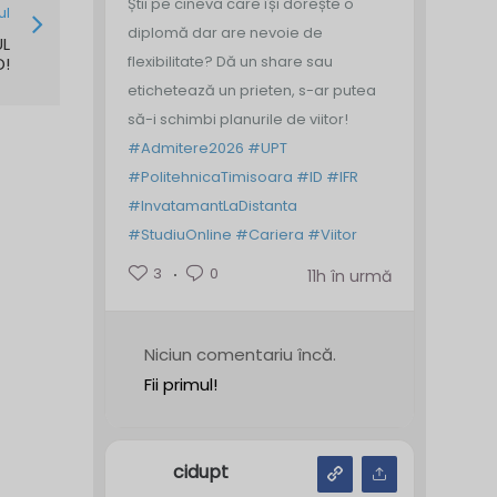
Știi pe cineva care își dorește o
ul
diplomă dar are nevoie de
UL
flexibilitate? Dă un share sau
D!
etichetează un prieten, s-ar putea
să-i schimbi planurile de viitor!
#Admitere2026
#UPT
#PolitehnicaTimisoara
#ID
#IFR
#InvatamantLaDistanta
#StudiuOnline
#Cariera
#Viitor
3
0
11h în urmă
Niciun comentariu încă.
Fii primul!
cidupt