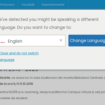
 Timișoara
Facultati
Departamente
Despre DeL
Educație
Educație
've detected you might be speaking a different
pagină
Cine suntem
Oferta de cursuri
Digitaliz
nguage. Do you want to change to:
Change Langua
English
r ID/IFR 2019 -2020
Close and do not switch
language
IFR 2019 -2020
izarile
, va avea loc în sala Auditorium din incinta Bibliotecii Centrale 
de la ora 9, în 5.10.2019.
Centrul ID/IFR și e-Learning, despre platforma Campus Virtual și veți pr
rnetele de student.