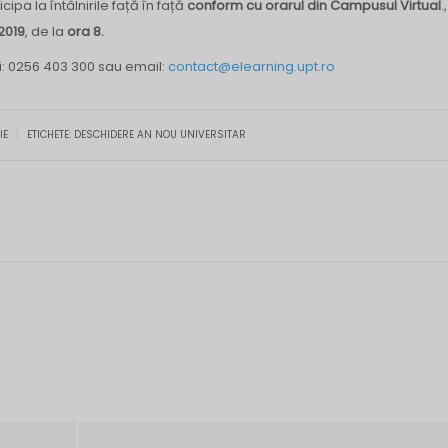
cipa la întâlnirile față în față
conform cu orarul din Campusul Virtual
.
.2019
, de la
ora 8.
ți: 0256 403 300 sau email:
contact@elearning.upt.ro
|
IE
ETICHETE:
DESCHIDERE AN NOU UNIVERSITAR