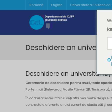
Română
English
Universitatea Politehnica
Acasă
We
Prima 
la
Deschidere an universita
Deschidere an universitar ID/
Ceremonia de deschidere pentru anul I, toate special
Politehnicii (Bulevardul Vasile Pârvan 2B, Timișoara),
În cadrul acestei întâlniri veți afla mai multe despre 
contractele aferente anului curent de studiu cât și ca