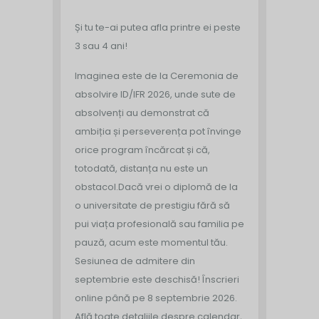
Și tu te-ai putea afla printre ei peste
3 sau 4 ani!
Imaginea este de la Ceremonia de
absolvire ID/IFR 2026, unde sute de
absolvenți au demonstrat că
ambiția și perseverența pot învinge
orice program încărcat și că,
totodată, distanța nu este un
obstacol.
Dacă vrei o diplomă de la
o universitate de prestigiu fără să
pui viața profesională sau familia pe
pauză, acum este momentul tău.
Sesiunea de admitere din
septembrie este deschisă!
Înscrieri
online până pe 8 septembrie 2026.
Află toate detaliile despre calendar,