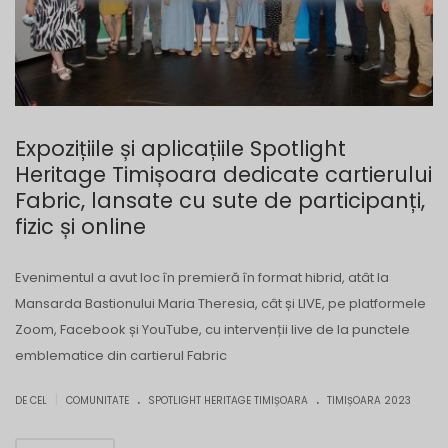
Expozițiile și aplicațiile Spotlight
Heritage Timișoara dedicate cartierului
Fabric, lansate cu sute de participanți,
fizic și online
Evenimentul a avut loc în premieră în format hibrid, atât la
Mansarda Bastionului Maria Theresia, cât și LIVE, pe platformele
Zoom, Facebook și YouTube, cu intervenții live de la punctele
emblematice din cartierul Fabric
.
.
|
DE CEL
COMUNITATE
SPOTLIGHT HERITAGE TIMIȘOARA
TIMIȘOARA 2023