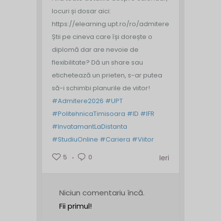
locuri și dosar aici:
https://elearning.upt.ro/ro/admitere/
Știi pe cineva care își dorește o
diplomă dar are nevoie de
flexibilitate? Dă un share sau
etichetează un prieten, s-ar putea
să-i schimbi planurile de viitor!
#Admitere2026
#UPT
#PolitehnicaTimisoara
#ID
#IFR
#InvatamantLaDistanta
#StudiuOnline
#Cariera
#Viitor
5
0
Ieri
Niciun comentariu încă.
Fii primul!