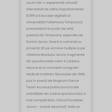
acum într-o experiență virtuală
interactivă de către Departamentul
ID/IFR și Educație digitală al
Universității Politehnica Timișoara),
prezentând 14 lucrări de artă
publică din Timișoara, explicate de
Sorina Jecza. Seara a culminat cu
proiecții 3D pe ecrane multiple și pe
clădirea Muzeului Jecza, fragmente
din spectacolele celor 5 cartiere
istorice și un moment coregrafic
dedicat martirilor Revoluției din 1989,
pus în scenă de Magnum Dance
Team.
Accesul publicului la toate
activitățile din cadrul spectacolului a
fost complet liber.
„Parcul Fundației
Jecza – scenă deschisă” este un