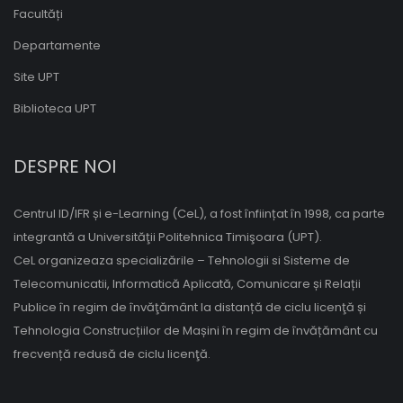
Facultăți
Departamente
Site UPT
Biblioteca UPT
DESPRE NOI
Centrul ID/IFR și e-Learning (CeL), a fost înființat în 1998, ca parte
integrantă a Universităţii Politehnica Timişoara (UPT).
CeL organizeaza specializările – Tehnologii si Sisteme de
Telecomunicatii, Informatică Aplicată, Comunicare și Relații
Publice în regim de învăţământ la distanță de ciclu licenţă și
Tehnologia Construcțiilor de Mașini în regim de învățământ cu
frecvență redusă de ciclu licenţă.