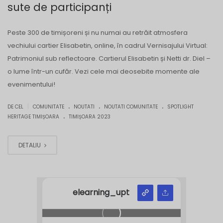
sute de participanți
Peste 300 de timișoreni și nu numai au retrăit atmosfera
vechiului cartier Elisabetin, online, în cadrul Vernisajului Virtual:
Patrimoniul sub reflectoare. Cartierul Elisabetin și Netti dr. Diel –
o lume într-un cufăr. Vezi cele mai deosebite momente ale
evenimentului!
.
.
.
|
DE CEL
COMUNITATE
NOUTATI
NOUTATI COMUNITATE
SPOTLIGHT
.
HERITAGE TIMIȘOARA
TIMIȘOARA 2023
DETALIU
elearning_upt