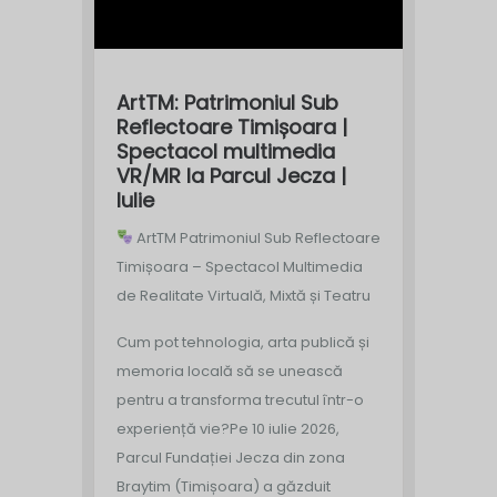
ArtTM: Patrimoniul Sub
Reflectoare Timișoara |
Spectacol multimedia
VR/MR la Parcul Jecza |
Iulie
ArtTM Patrimoniul Sub Reflectoare
Timișoara – Spectacol Multimedia
de Realitate Virtuală, Mixtă și Teatru
Cum pot tehnologia, arta publică și
memoria locală să se unească
pentru a transforma trecutul într-o
experiență vie?
Pe 10 iulie 2026,
Parcul Fundației Jecza din zona
Braytim (Timișoara) a găzduit