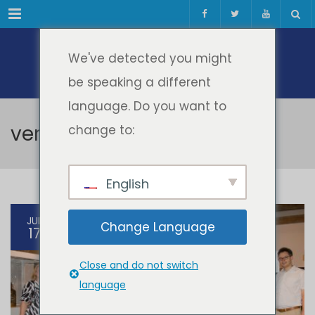
Meniul
We've detected you might
be speaking a different
language. Do you want to
vernisaj expozitie
change to:
English
JUL
Change Language
17
Close and do not switch
language