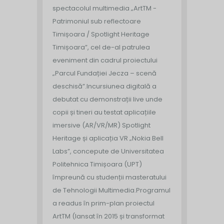
spectacolul multimedia „ArtTM -
Patrimoniul sub reflectoare
Timișoara / Spotlight Heritage
Timișoara”, cel de-al patrulea
eveniment din cadrul proiectului
„Parcul Fundației Jecza – scenă
deschisă”.
Incursiunea digitală a
debutat cu demonstrații live unde
copii și tineri au testat aplicațiile
imersive (AR/VR/MR) Spotlight
Heritage și aplicația VR „Nokia Bell
Labs”, concepute de Universitatea
Politehnica Timișoara (UPT)
împreună cu studenții masteratului
de Tehnologii Multimedia.
Programul
a readus în prim-plan proiectul
ArtTM (lansat în 2015 și transformat