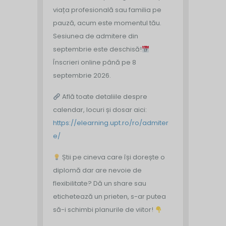
viața profesională sau familia pe
pauză, acum este momentul tău.
Sesiunea de admitere din
septembrie este deschisă!
Înscrieri online până pe 8
septembrie 2026.
Află toate detaliile despre
calendar, locuri și dosar aici:
https://elearning.upt.ro/ro/admiter
e/
Știi pe cineva care își dorește o
diplomă dar are nevoie de
flexibilitate? Dă un share sau
etichetează un prieten, s-ar putea
să-i schimbi planurile de viitor!