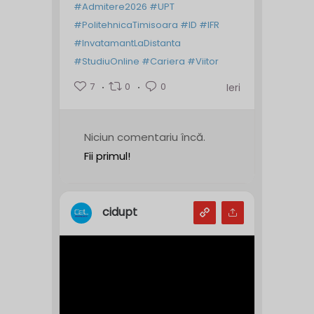
#Admitere2026
#UPT
#PolitehnicaTimisoara
#ID
#IFR
#InvatamantLaDistanta
#StudiuOnline
#Cariera
#Viitor
7
0
0
Ieri
Niciun comentariu încă.
Fii primul!
cidupt