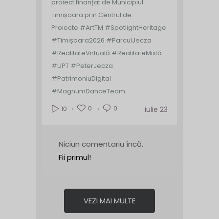
proiect finanțat de Municipiul
Timișoara prin Centrul de
Proiecte.
#ArtTM #SpotlightHeritage
#Timișoara2026 #ParculJecza
#RealitateVirtuală #RealitateMixtă
#UPT #PeterJecza
#PatrimoniuDigital
#MagnumDanceTeam
0
0
10
iulie 23
Niciun comentariu încă.
Fii primul!
VEZI MAI MULTE