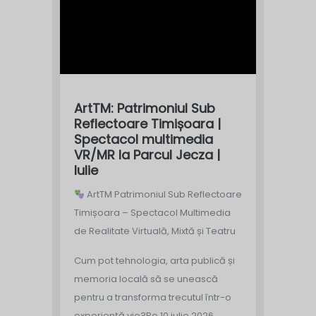
ArtTM: Patrimoniul Sub
Reflectoare Timișoara |
Spectacol multimedia
VR/MR la Parcul Jecza |
Iulie
ArtTM Patrimoniul Sub Reflectoare
Timișoara – Spectacol Multimedia
de Realitate Virtuală, Mixtă și Teatru
Cum pot tehnologia, arta publică și
memoria locală să se unească
pentru a transforma trecutul într-o
experiență vie?
Pe 10 iulie 2026,