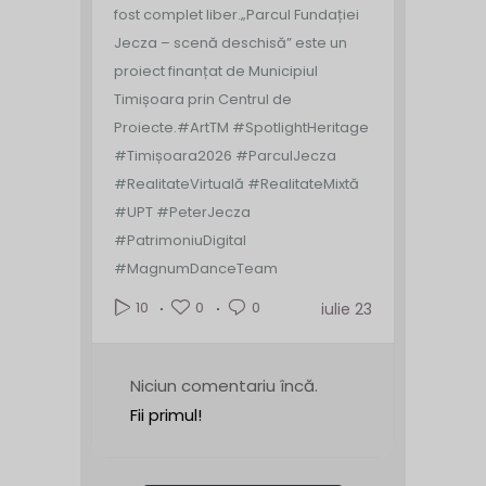
fost complet liber.
„Parcul Fundației
Jecza – scenă deschisă” este un
proiect finanțat de Municipiul
Timișoara prin Centrul de
Proiecte.
#ArtTM #SpotlightHeritage
#Timișoara2026 #ParculJecza
#RealitateVirtuală #RealitateMixtă
#UPT #PeterJecza
#PatrimoniuDigital
#MagnumDanceTeam
0
0
10
iulie 23
Niciun comentariu încă.
Fii primul!