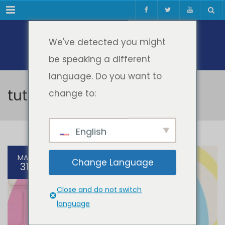
Meniul
We've detected you might
be speaking a different
language. Do you want to
tutorial fisier cv
change to:
English
MAR
Change Language
31
Close and do not switch
language