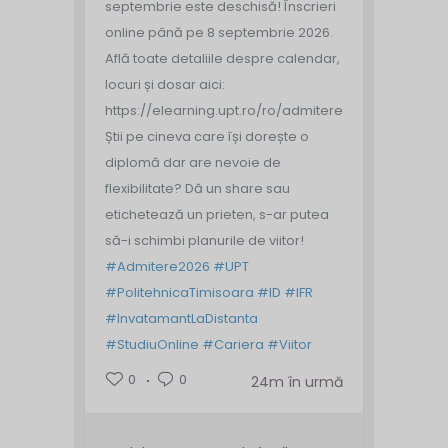
septembrie este deschisă!
Înscrieri
online până pe 8 septembrie 2026.
Află toate detaliile despre calendar,
locuri și dosar aici:
https://elearning.upt.ro/ro/admitere/
Știi pe cineva care își dorește o
diplomă dar are nevoie de
flexibilitate? Dă un share sau
etichetează un prieten, s-ar putea
să-i schimbi planurile de viitor!
#Admitere2026
#UPT
#PolitehnicaTimisoara
#ID
#IFR
#InvatamantLaDistanta
#StudiuOnline
#Cariera
#Viitor
0
0
24m în urmă