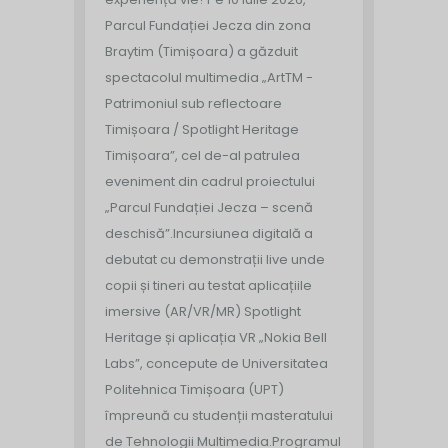
Parcul Fundației Jecza din zona
Braytim (Timișoara) a găzduit
spectacolul multimedia „ArtTM -
Patrimoniul sub reflectoare
Timișoara / Spotlight Heritage
Timișoara”, cel de-al patrulea
eveniment din cadrul proiectului
„Parcul Fundației Jecza – scenă
deschisă”.
Incursiunea digitală a
debutat cu demonstrații live unde
copii și tineri au testat aplicațiile
imersive (AR/VR/MR) Spotlight
Heritage și aplicația VR „Nokia Bell
Labs”, concepute de Universitatea
Politehnica Timișoara (UPT)
împreună cu studenții masteratului
de Tehnologii Multimedia.
Programul