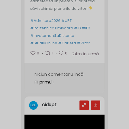
etichetează un prieten, s-ar putea
să-i schimbi planurile de viitor!
#Admitere2026
#UPT
#PolitehnicaTimisoara
#ID
#IFR
#InvatamantLaDistanta
#StudiuOnline
#Cariera
#Viitor
0
1
0
24m în urmă
Niciun comentariu încă.
Fii primul!
cidupt