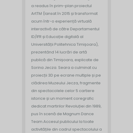
a readus în prim-plan proiectul
ArtTM (lansat în 2015 și transformat
acum într-o experiență virtuală
interactivă de către Departamentul
ID/IFR și Educație digitală al
Universității Politehnica Timișoara),
prezentând 14 lucrări de artă
publică din Timișoara, explicate de
Sorina Jecza. Seara a culminat cu
proiecții 3D pe ecrane multiple și pe
clădirea Muzeului Jecza, fragmente
din spectacolele celor 5 cartiere
istorice și un moment coregrafic
dedicat martirilor Revoluției din 1989,
pus în scenă de Magnum Dance
Team.
Accesul publicului la toate
activitățile din cadrul spectacolului a