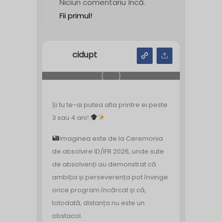
Niciun comentariu încă.
Fii primul!
cidupt
Și tu te-ai putea afla printre ei peste
3 sau 4 ani!
Imaginea este de la Ceremonia
de absolvire ID/IFR 2026, unde sute
de absolvenți au demonstrat că
ambiția și perseverența pot învinge
orice program încărcat și că,
totodată, distanța nu este un
obstacol.