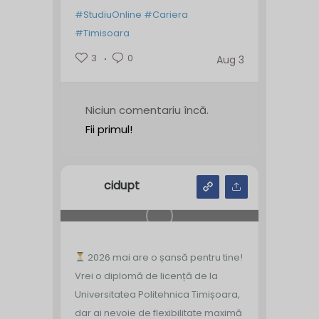
#StudiuOnline
#Cariera
#Timisoara
3
0
Aug 3
Niciun comentariu încă.
Fii primul!
cidupt
2026 mai are o șansă pentru tine!
Vrei o diplomă de licență de la
Universitatea Politehnica Timișoara,
dar ai nevoie de flexibilitate maximă