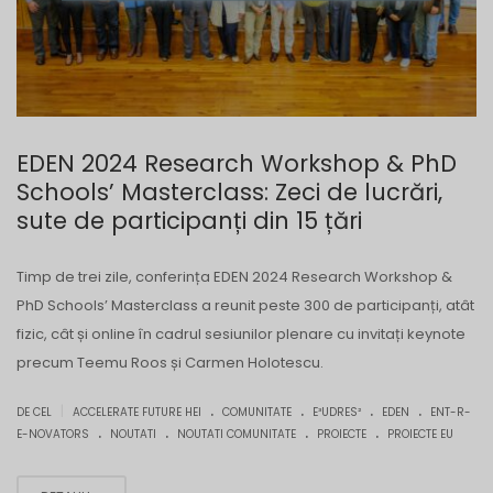
EDEN 2024 Research Workshop & PhD
Schools’ Masterclass: Zeci de lucrări,
sute de participanți din 15 țări
Timp de trei zile, conferința EDEN 2024 Research Workshop &
PhD Schools’ Masterclass a reunit peste 300 de participanți, atât
fizic, cât și online în cadrul sesiunilor plenare cu invitați keynote
precum Teemu Roos și Carmen Holotescu.
.
.
.
.
|
DE CEL
ACCELERATE FUTURE HEI
COMUNITATE
E³UDRES²
EDEN
ENT-R-
.
.
.
.
E-NOVATORS
NOUTATI
NOUTATI COMUNITATE
PROIECTE
PROIECTE EU