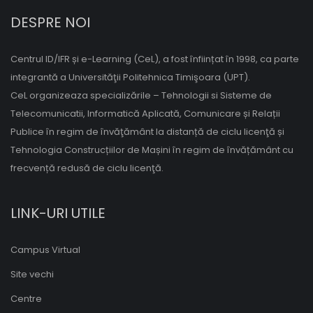
DESPRE NOI
Centrul ID/IFR și e-Learning (CeL), a fost înființat în 1998, ca parte
integrantă a Universităţii Politehnica Timişoara (UPT).
CeL organizeaza specializările – Tehnologii si Sisteme de
Telecomunicatii, Informatică Aplicată, Comunicare și Relații
Publice în regim de învăţământ la distanță de ciclu licenţă și
Tehnologia Construcțiilor de Mașini în regim de învățământ cu
frecvență redusă de ciclu licenţă.
LINK-URI UTILE
Campus Virtual
Site vechi
Centre