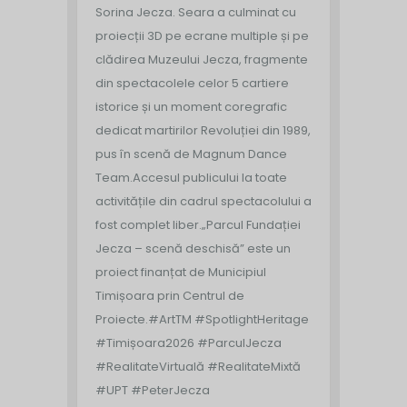
Sorina Jecza. Seara a culminat cu
proiecții 3D pe ecrane multiple și pe
clădirea Muzeului Jecza, fragmente
din spectacolele celor 5 cartiere
istorice și un moment coregrafic
dedicat martirilor Revoluției din 1989,
pus în scenă de Magnum Dance
Team.
Accesul publicului la toate
activitățile din cadrul spectacolului a
fost complet liber.
„Parcul Fundației
Jecza – scenă deschisă” este un
proiect finanțat de Municipiul
Timișoara prin Centrul de
Proiecte.
#ArtTM #SpotlightHeritage
#Timișoara2026 #ParculJecza
#RealitateVirtuală #RealitateMixtă
#UPT #PeterJecza