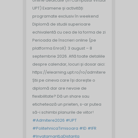
online dedicate (în Campusul Virtual
UPT)
Examene și activități
programate exclusiv în weekend
Diplomă de studii superioare
echivalentă cu cea de la forma de zi
Perioada de înscrieri online (pe
platforma Enroll): 3 august – 8
septembrie 2026.
Află toate detaliile
despre calendar, locuri și dosar aici:
https://elearning.upt.ro/ro/admitere/
Știi pe cineva care își dorește o
diplomă dar are nevoie de
flexibilitate? Dă un share sau
etichetează un prieten, s-ar putea
să-i schimbi planurile de viitor!
#Admitere2026
#UPT
#PolitehnicaTimisoara
#ID
#IFR
#InvatamantLaDistanta