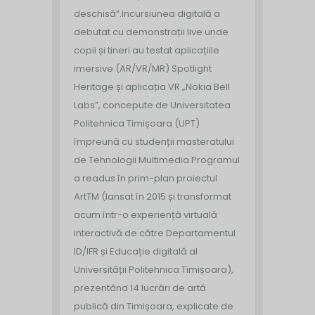
deschisă”.
Incursiunea digitală a
debutat cu demonstrații live unde
copii și tineri au testat aplicațiile
imersive (AR/VR/MR) Spotlight
Heritage și aplicația VR „Nokia Bell
Labs”, concepute de Universitatea
Politehnica Timișoara (UPT)
împreună cu studenții masteratului
de Tehnologii Multimedia.
Programul
a readus în prim-plan proiectul
ArtTM (lansat în 2015 și transformat
acum într-o experiență virtuală
interactivă de către Departamentul
ID/IFR și Educație digitală al
Universității Politehnica Timișoara),
prezentând 14 lucrări de artă
publică din Timișoara, explicate de