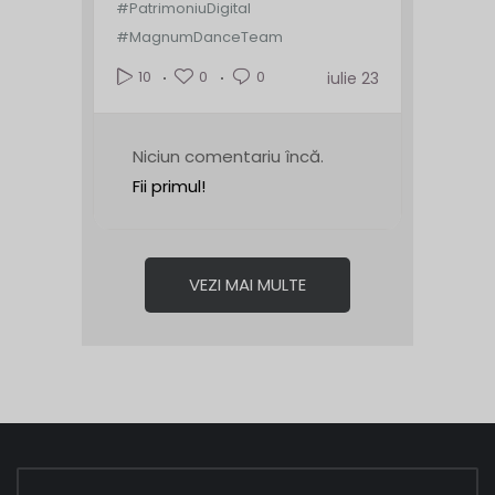
#PatrimoniuDigital
#MagnumDanceTeam
0
0
10
iulie 23
Niciun comentariu încă.
Fii primul!
VEZI MAI MULTE