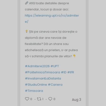
Află toate detaliile despre
calendar, locuri și dosar aici:
https://elearning.upt.ro/ro/admiter
e/
Știi pe cineva care își dorește o
diplomă dar are nevoie de
flexibilitate? Dă un share sau
etichetează un prieten, s-ar putea
să-i schimbi planurile de viitor!
#Admitere2026
#UPT
#PolitehnicaTimisoara
#ID
#IFR
#InvatamantLaDistanta
#StudiuOnline
#Cariera
#Timisoara
0
1
0
Aug 3