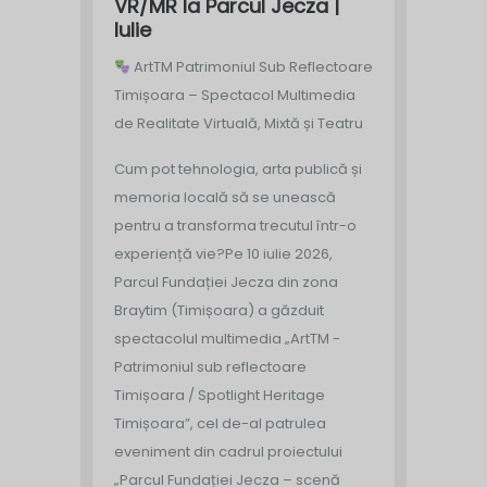
VR/MR la Parcul Jecza |
Iulie
ArtTM Patrimoniul Sub Reflectoare
Timișoara – Spectacol Multimedia
de Realitate Virtuală, Mixtă și Teatru
Cum pot tehnologia, arta publică și
memoria locală să se unească
pentru a transforma trecutul într-o
experiență vie?
Pe 10 iulie 2026,
Parcul Fundației Jecza din zona
Braytim (Timișoara) a găzduit
spectacolul multimedia „ArtTM -
Patrimoniul sub reflectoare
Timișoara / Spotlight Heritage
Timișoara”, cel de-al patrulea
eveniment din cadrul proiectului
„Parcul Fundației Jecza – scenă