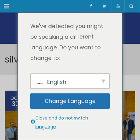
Meniul
We've detected you might
be speaking a different
language. Do you want to
silviu vert
change to:
English
OCT
Change Language
30
Close and do not switch
language