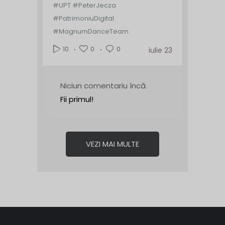
#UPT #PeterJecza
#PatrimoniuDigital
#MagnumDanceTeam
0
0
10
iulie 23
Niciun comentariu încă.
Fii primul!
VEZI MAI MULTE