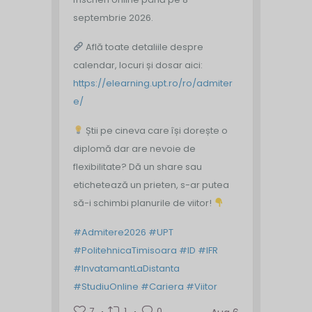
septembrie 2026.
Află toate detaliile despre
calendar, locuri și dosar aici:
https://elearning.upt.ro/ro/admiter
e/
Știi pe cineva care își dorește o
diplomă dar are nevoie de
flexibilitate? Dă un share sau
etichetează un prieten, s-ar putea
să-i schimbi planurile de viitor!
#Admitere2026
#UPT
#PolitehnicaTimisoara
#ID
#IFR
#InvatamantLaDistanta
#StudiuOnline
#Cariera
#Viitor
7
1
0