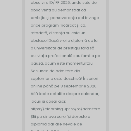
absolvire ID/IFR 2026, unde sute de
absolvenți au demonstrat că
ambiția și perseverența pot învinge
orice program încărcat și că,
totodată, distanța nu este un
obstacol.
Dacă vrei o diplomă de la
o universitate de prestigiu fără să
pui viața profesională sau familia pe
pauză, acum este momentul tău.
Sesiunea de admitere din
septembrie este deschisă!
Înscrieri
online până pe 8 septembrie 2026.
Află toate detaliile despre calendar,
locuri și dosar aici:
https://elearning.upt.ro/ro/admitere/
Știi pe cineva care își dorește o
diplomă dar are nevoie de