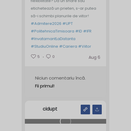
flexibilitate? Dă un share sau
etichetează un prieten, s-ar putea
să-i schimbi planurile de viitor!
#Admitere2026
#UPT
#PolitehnicaTimisoara
#ID
#IFR
#InvatamantLaDistanta
#StudiuOnline
#Cariera
#Viitor
5
0
Aug 6
Niciun comentariu încă.
Fii primul!
cidupt