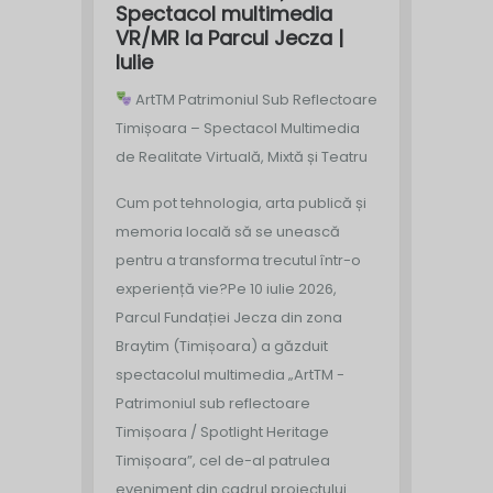
Spectacol multimedia
VR/MR la Parcul Jecza |
Iulie
ArtTM Patrimoniul Sub Reflectoare
Timișoara – Spectacol Multimedia
de Realitate Virtuală, Mixtă și Teatru
Cum pot tehnologia, arta publică și
memoria locală să se unească
pentru a transforma trecutul într-o
experiență vie?
Pe 10 iulie 2026,
Parcul Fundației Jecza din zona
Braytim (Timișoara) a găzduit
spectacolul multimedia „ArtTM -
Patrimoniul sub reflectoare
Timișoara / Spotlight Heritage
Timișoara”, cel de-al patrulea
eveniment din cadrul proiectului