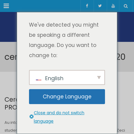
Meniul
We've detected you might
be speaking a different
language. Do you want to
ceremonia de absolvire 2020
change to:
English
Change Language
Ceremonia de absolvire ID/IFR –
PROMOȚIA 2020 – Online
Close and do not switch
language
Au intonat „Gaudeamus”, au depănat amintiri din anii de
studenție și și-au luat rămas bun de la colegi și profesori. Zeci