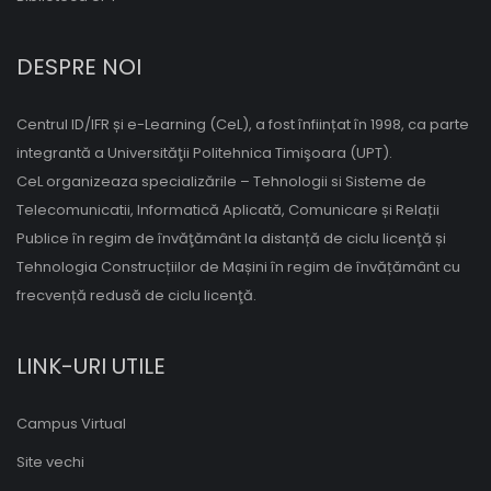
DESPRE NOI
Centrul ID/IFR și e-Learning (CeL), a fost înființat în 1998, ca parte
integrantă a Universităţii Politehnica Timişoara (UPT).
CeL organizeaza specializările – Tehnologii si Sisteme de
Telecomunicatii, Informatică Aplicată, Comunicare și Relații
Publice în regim de învăţământ la distanță de ciclu licenţă și
Tehnologia Construcțiilor de Mașini în regim de învățământ cu
frecvență redusă de ciclu licenţă.
LINK-URI UTILE
Campus Virtual
Site vechi