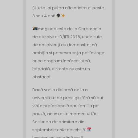
Și tu te-ai putea afla printre ei peste
3 sau 4 ani!
Imaginea este de la Ceremonia
de absolvire ID/IFR 2026, unde sute
de absolvenți au demonstrat că
ambiția și perseverența pot învinge
orice program încărcat și că,
totodată, distanța nu este un
obstacol.
Dacă vrei o diplomă de la o
universitate de prestigiu fără să pui
viața profesională sau familia pe
pauză, acum este momentul tău.
Sesiunea de admitere din
septembrie este deschisă!
Înscrieri online până pe 8