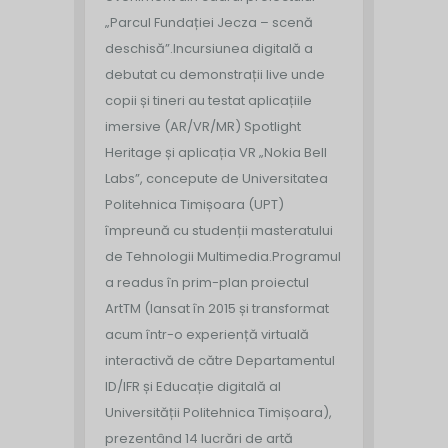
„Parcul Fundației Jecza – scenă
deschisă”.
Incursiunea digitală a
debutat cu demonstrații live unde
copii și tineri au testat aplicațiile
imersive (AR/VR/MR) Spotlight
Heritage și aplicația VR „Nokia Bell
Labs”, concepute de Universitatea
Politehnica Timișoara (UPT)
împreună cu studenții masteratului
de Tehnologii Multimedia.
Programul
a readus în prim-plan proiectul
ArtTM (lansat în 2015 și transformat
acum într-o experiență virtuală
interactivă de către Departamentul
ID/IFR și Educație digitală al
Universității Politehnica Timișoara),
prezentând 14 lucrări de artă