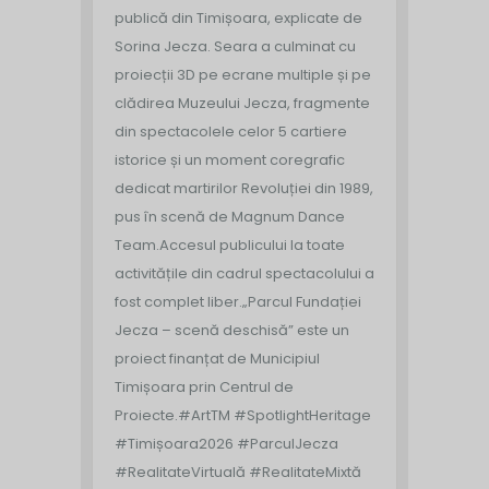
publică din Timișoara, explicate de
Sorina Jecza. Seara a culminat cu
proiecții 3D pe ecrane multiple și pe
clădirea Muzeului Jecza, fragmente
din spectacolele celor 5 cartiere
istorice și un moment coregrafic
dedicat martirilor Revoluției din 1989,
pus în scenă de Magnum Dance
Team.
Accesul publicului la toate
activitățile din cadrul spectacolului a
fost complet liber.
„Parcul Fundației
Jecza – scenă deschisă” este un
proiect finanțat de Municipiul
Timișoara prin Centrul de
Proiecte.
#ArtTM #SpotlightHeritage
#Timișoara2026 #ParculJecza
#RealitateVirtuală #RealitateMixtă