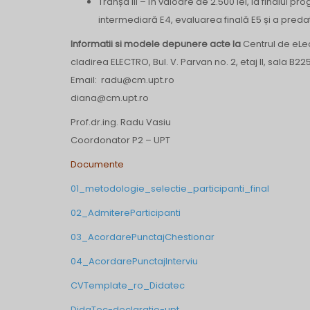
Tranșa III – în valoare de 2.500 lei, la finalul
intermediară E4, evaluarea finală E5 și a preda
Informatii si modele depunere acte la
Centrul de eLe
cladirea ELECTRO, Bul. V. Parvan no. 2, etaj II, sala B22
Email: radu@cm.upt.ro
diana@cm.upt.ro
Prof.dr.ing. Radu Vasiu
Coordonator P2 – UPT
Documente
01_metodologie_selectie_participanti_final
02_AdmitereParticipanti
03_AcordarePunctajChestionar
04_AcordarePunctajInterviu
CVTemplate_ro_Didatec
DidaTec-declaratie-upt