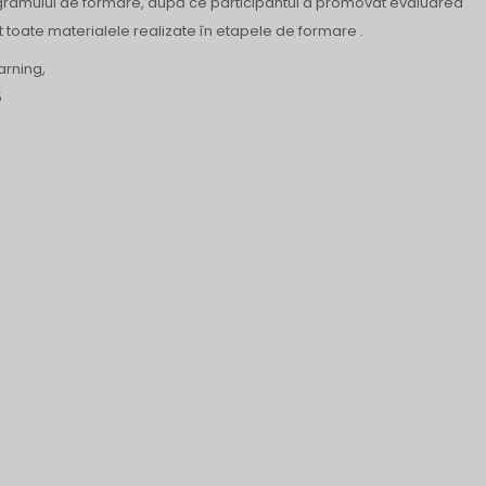
 programului de formare, după ce participantul a promovat evaluarea
t toate materialele realizate în etapele de formare .
arning,
5