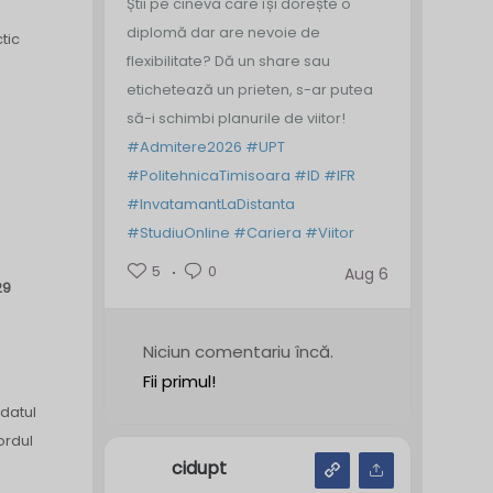
Știi pe cineva care își dorește o
diplomă dar are nevoie de
tic
flexibilitate? Dă un share sau
etichetează un prieten, s-ar putea
să-i schimbi planurile de viitor!
#Admitere2026
#UPT
#PolitehnicaTimisoara
#ID
#IFR
#InvatamantLaDistanta
#StudiuOnline
#Cariera
#Viitor
5
0
Aug 6
29
Niciun comentariu încă.
Fii primul!
idatul
ordul
cidupt