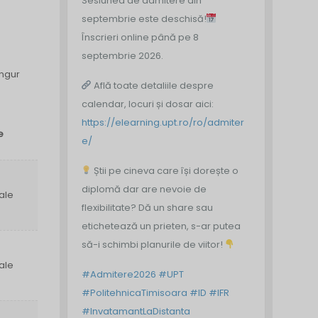
Sesiunea de admitere din
septembrie este deschisă!
Înscrieri online până pe 8
septembrie 2026.
ingur
Află toate detaliile despre
calendar, locuri și dosar aici:
https://elearning.upt.ro/ro/admiter
e
e/
Știi pe cineva care își dorește o
diplomă dar are nevoie de
ale
flexibilitate? Dă un share sau
etichetează un prieten, s-ar putea
să-i schimbi planurile de viitor!
ale
#Admitere2026
#UPT
#PolitehnicaTimisoara
#ID
#IFR
#InvatamantLaDistanta