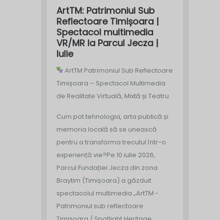
ArtTM: Patrimoniul Sub
Reflectoare Timișoara |
Spectacol multimedia
VR/MR la Parcul Jecza |
Iulie
ArtTM Patrimoniul Sub Reflectoare
Timișoara – Spectacol Multimedia
de Realitate Virtuală, Mixtă și Teatru
Cum pot tehnologia, arta publică și
memoria locală să se unească
pentru a transforma trecutul într-o
experiență vie?
Pe 10 iulie 2026,
Parcul Fundației Jecza din zona
Braytim (Timișoara) a găzduit
spectacolul multimedia „ArtTM -
Patrimoniul sub reflectoare
Timișoara / Spotlight Heritage