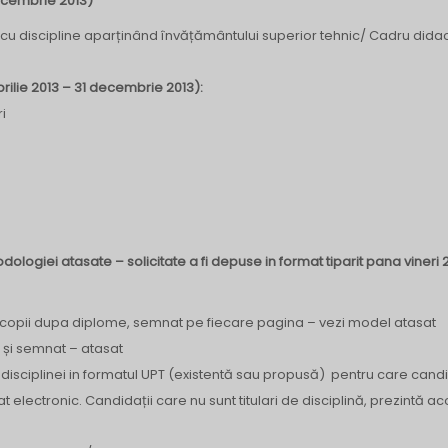
decembrie 2013)
cu discipline aparținând învățământului superior tehnic/ Cadru didac
prilie 2013 – 31 decembrie 2013):
i
ogiei atasate – solicitate a fi depuse in format tiparit pana vineri 
copii dupa diplome, semnat pe fiecare pagina – vezi model atasat
și semnat – atasat
s disciplinei in formatul UPT (existentă sau propusă) pentru care cand
 electronic. Candidații care nu sunt titulari de disciplină, prezintă ac