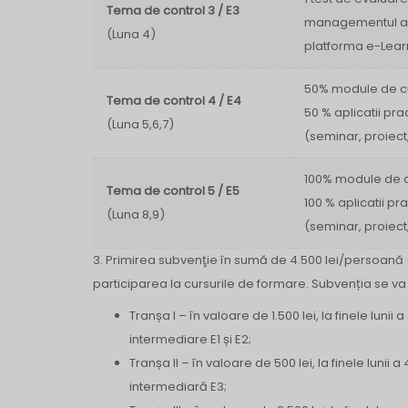
Tema de control 3 / E3
managementul acti
(Luna 4)
platforma e-Lear
50% module de c
Tema de control 4 / E4
50 % aplicatii pra
(Luna 5,6,7)
(seminar, proiect
100% module de 
Tema de control 5 / E5
100 % aplicatii pr
(Luna 8,9)
(seminar, proiect
3. Primirea subvenţie în sumă de 4.500 lei/persoană 
participarea la cursurile de formare. Subvenția se va
Tranșa I – în valoare de 1.500 lei, la finele lu
intermediare E1 și E2;
Tranșa II – în valoare de 500 lei, la finele lu
intermediară E3;