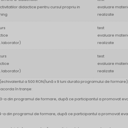
vitatilor didactice pentru cursul propriu in
evaluare materi
ning
realizate
urs
test
ctice
evaluare materi
, laborator)
realizate
curs
test
actice
evaluare materi
, laborator)
realizate
(echivalentul a 500 RON/lună x 9 luni durata programului de formare)
 acorda în tranșe:
nii a 3-a din programul de formare, după ce participantul a promovat eva
nii a 4-a din programul de formare, după ce participantul a promovat ev