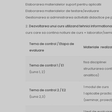
Elaborarea materialelor suport pentru aplicatii
Elaborarea materialelor de testare/evaluare
Gestionarea si administrarea activitatii didactice pe
2.
Dezvoltarea unui curs utilizand tehnici information
curs care sa contina notiuni de curs + laborator/sem
Tema de control / Etapa de
Materiale realiza
evaluare
fisa disciplinei
Tema de control 1 / E1
structurarea cont
(Luna 1, 2)
analitica)
1 modul de curs
Tema de control 2 / E2
1 aplicatie practi
(Luna 2,3)
(seminar, proiect
1 test de evaluare