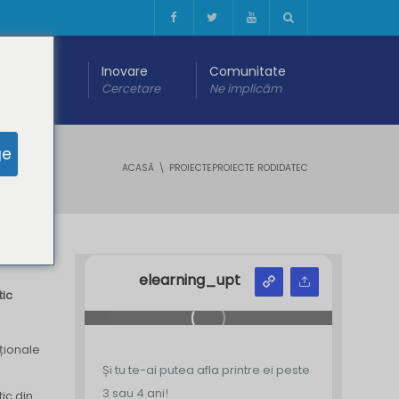
 digitală
Inovare
Comunitate
are
Cercetare
Ne implicăm
ge
ACASĂ
PROIECTEPROIECTE RODIDATEC
elearning_upt
tic
aționale
Și tu te-ai putea afla printre ei peste
3 sau 4 ani!
ic din