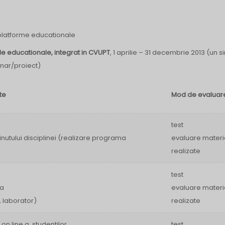
 platforme educationale
ale educationale, integrat in CVUPT
, 1 aprilie – 31 decembrie 2013 (un s
inar/proiect)
te
Mod de evaluar
test
inutului disciplinei (realizare programa
evaluare materi
realizate
test
ca
evaluare materi
, laborator)
realizate
 on line a studentilor
test