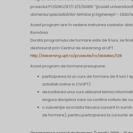
proiectul POSDRU/87/1.3/S/60891
”Şcoală universitară 
domeniul specializărilor tehnice şi inginereşti – DidaT
Acest program are în vedere instruirea cadrelor didactic
România.
Durata programului de formare este de 9 luni, se fina
desfasurat prin Centrul de eLearning al UPT.
http://elearning.upt.ro/proiecte/ro/didatec/126
Acest program de formare presupune:
participarea la un curs de formare de 6 luni 1 ap
activitati online in CVUPT)
dezvoltarea unui curs utilizand tehnici informat
singura disciplina care sa contina notiuni de c
o subvenţie acordata fiecarui cursant în sumă d
de formare), pentru participarea la cursurile 