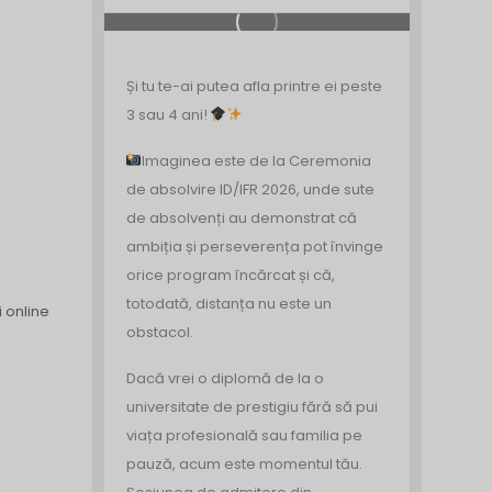
Și tu te-ai putea afla printre ei peste
3 sau 4 ani!
Imaginea este de la Ceremonia
de absolvire ID/IFR 2026, unde sute
de absolvenți au demonstrat că
ambiția și perseverența pot învinge
orice program încărcat și că,
totodată, distanța nu este un
i online
obstacol.
Dacă vrei o diplomă de la o
universitate de prestigiu fără să pui
viața profesională sau familia pe
pauză, acum este momentul tău.