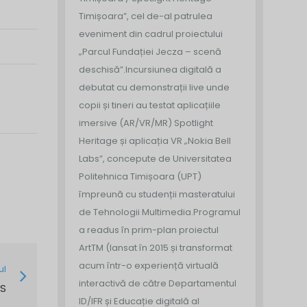
Timișoara”, cel de-al patrulea
eveniment din cadrul proiectului
„Parcul Fundației Jecza – scenă
deschisă”.
Incursiunea digitală a
debutat cu demonstrații live unde
copii și tineri au testat aplicațiile
imersive (AR/VR/MR) Spotlight
Heritage și aplicația VR „Nokia Bell
Labs”, concepute de Universitatea
Politehnica Timișoara (UPT)
împreună cu studenții masteratului
de Tehnologii Multimedia.
Programul
a readus în prim-plan proiectul
ArtTM (lansat în 2015 și transformat
acum într-o experiență virtuală
ul
interactivă de către Departamentul
IS
ID/IFR și Educație digitală al