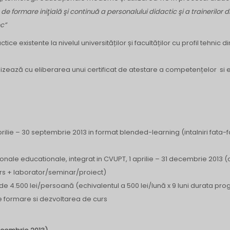
de formare iniţială şi continuă a personalului didactic şi a trainerilor d
ec”
e existente la nivelul universităților și facultăților cu profil tehnic di
lizează cu eliberarea unui certificat de atestare a competențelor si 
rilie – 30 septembrie 2013 in format blended-learning (intalniri fata-f
ionale educationale, integrat in CVUPT, 1 aprilie – 31 decembrie 2013 (
urs + laborator/seminar/proiect)
e 4.500 lei/persoană (echivalentul a 500 lei/lună x 9 luni durata pro
de formare si dezvoltarea de curs