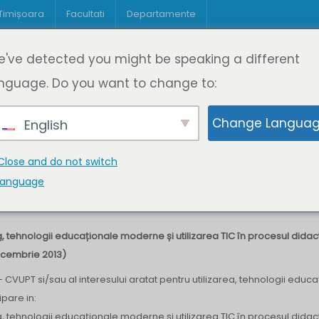
 Timișoara
Facultati
Departamente
Despre DeL
Educație
Educație
've detected you might be speaking a different
pagină
Cine suntem
Oferta de cursuri
Digitaliz
nguage. Do you want to change to:
Change Langua
English
e II
Close and do not switch
language
tehnologii educaționale moderne și utilizarea TIC în procesul didac
decembrie 2013)
 – CVUPT si/sau al interesului aratat pentru utilizarea, tehnologii educ
pare in:
tehnologii educaționale moderne și utilizarea TIC în procesul didact