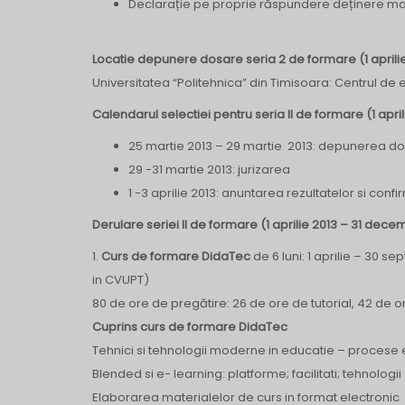
Declarație pe proprie răspundere deținere mater
Locatie depunere dosare seria 2 de formare (1 aprili
Universitatea “Politehnica” din Timisoara: Centrul de eL
Calendarul selectiei pentru seria II de formare (1 apr
25 martie 2013 – 29 martie 2013: depunerea do
29 -31 martie 2013: jurizarea
1 -3 aprilie 2013: anuntarea rezultatelor si confi
Derulare seriei II de formare (1 aprilie 2013 – 31 dece
1.
Curs de formare DidaTec
de 6 luni: 1 aprilie – 30 se
in CVUPT)
80 de ore de pregătire: 26 de ore de tutorial, 42 de o
Cuprins curs de formare DidaTec
Tehnici si tehnologii moderne in educatie – procese 
Blended si e- learning: platforme; facilitati; tehnologii
Elaborarea materialelor de curs in format electronic