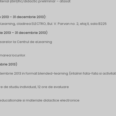
ial științific/didactic preliminar – atasat
e 2013 – 31 decembrie 2013):
earning, cladirea ELECTRO, Bul. V. Parvan no. 2, etaj II, sala B225
ilie 2013 – 31 decembrie 2013)
sarelor la Centrul de eLearning
rmarea locurilor.
mbrie 2013)
ptembrie 2013 in format blended-learning (intalniri fata-fata si activitat
re de studiu individual, 12 ore de evaluare
educationale si materiale didactice electronice