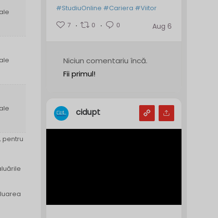
#StudiuOnline
#Cariera
#Viitor
ale
7
0
0
Aug 6
ale
Niciun comentariu încă.
Fii primul!
ale
cidupt
, pentru
luările
aluarea