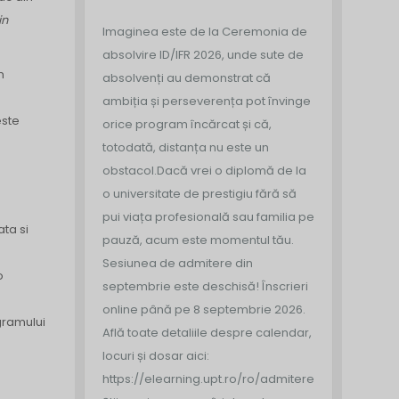
in
Imaginea este de la Ceremonia de
absolvire ID/IFR 2026, unde sute de
n
absolvenți au demonstrat că
ambiția și perseverența pot învinge
este
orice program încărcat și că,
totodată, distanța nu este un
obstacol.
Dacă vrei o diplomă de la
o universitate de prestigiu fără să
pui viața profesională sau familia pe
ata si
pauză, acum este momentul tău.
Sesiunea de admitere din
o
septembrie este deschisă!
Înscrieri
online până pe 8 septembrie 2026.
gramului
Află toate detaliile despre calendar,
locuri și dosar aici:
https://elearning.upt.ro/ro/admitere/