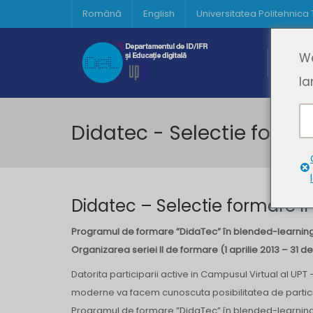
Română
English
Universitatea Politehnica
Acasă
We
Prima 
la
Didatec - Selectie formar
Didatec – Selectie formare II
Programul de formare ”DidaTec” în blended-learning, 
Organizarea seriei II de formare (1 aprilie 2013 – 31 
Datorita participarii active in Campusul Virtual al UPT
moderne va facem cunoscuta posibilitatea de partici
Programul de formare ”DidaTec” în blended-learning, 