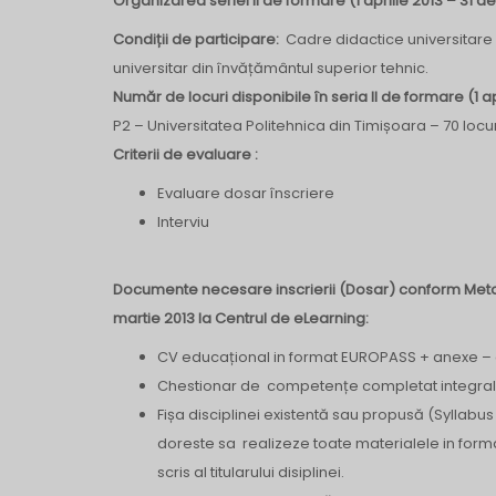
Organizarea seriei II de formare (1 aprilie 2013 – 31 
Condiții de participare:
Cadre didactice universitare 
universitar din învățământul superior tehnic.
Număr de locuri disponibile în seria II de formare (1 a
P2 – Universitatea Politehnica din Timișoara – 70 locur
Criterii de evaluare :
Evaluare dosar înscriere
Interviu
Documente necesare inscrierii (Dosar) conform Metodol
martie 2013 la Centrul de eLearning:
CV educațional in format EUROPASS + anexe – 
Chestionar de competențe completat integral 
Fișa disciplinei existentă sau propusă (Syllabu
doreste sa realizeze toate materialele in format
scris al titularului disiplinei.