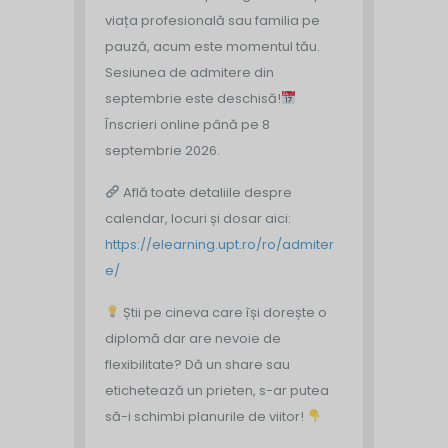
viața profesională sau familia pe
pauză, acum este momentul tău.
Sesiunea de admitere din
septembrie este deschisă!
Înscrieri online până pe 8
septembrie 2026.
Află toate detaliile despre
calendar, locuri și dosar aici:
https://elearning.upt.ro/ro/admiter
e/
Știi pe cineva care își dorește o
diplomă dar are nevoie de
flexibilitate? Dă un share sau
etichetează un prieten, s-ar putea
să-i schimbi planurile de viitor!