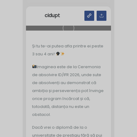
cidupt
Și tu te-ai putea afla printre ei peste
3 sau 4 ani!
Imaginea este de la Ceremonia
de absolvire ID/IFR 2026, unde sute
de absolvenți au demonstrat că
ambiția și perseverența pot învinge
orice program încărcat și că,
totodată, distanța nu este un
obstacol.
Dacă vrei o diplomă de la o
universitate de prestigiu fără să pui