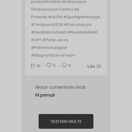
proiect finanțat de Municipiul
Timișoara prin Centrul de
Proiecte.
#ArtTM #SpotlightHeritage
#Timișoara2026 #ParculJecza
#RealitateVirtuală #RealitateMixtă
#UPT #PeterJecza
#PatrimoniuDigital
#MagnumDanceTeam
0
0
10
iulie 23
Niciun comentariu încă.
Fii primul!
VEZI MAI MULTE