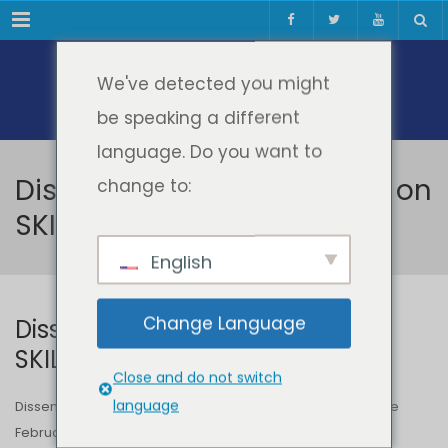
Meniul
We've detected you might
be speaking a different
language. Do you want to
Disseminating information on
change to:
SKILL2E project
English
Change Language
Disseminating information on
SKILL2E project
Close and do not switch
language
Disseminating information on SKILL2E project – Article in the
February issue of the student paper ACces