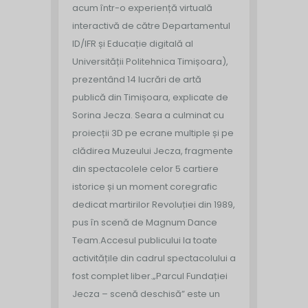
acum într-o experiență virtuală
interactivă de către Departamentul
ID/IFR și Educație digitală al
Universității Politehnica Timișoara),
prezentând 14 lucrări de artă
publică din Timișoara, explicate de
Sorina Jecza. Seara a culminat cu
proiecții 3D pe ecrane multiple și pe
clădirea Muzeului Jecza, fragmente
din spectacolele celor 5 cartiere
istorice și un moment coregrafic
dedicat martirilor Revoluției din 1989,
pus în scenă de Magnum Dance
Team.
Accesul publicului la toate
activitățile din cadrul spectacolului a
fost complet liber.
„Parcul Fundației
Jecza – scenă deschisă” este un