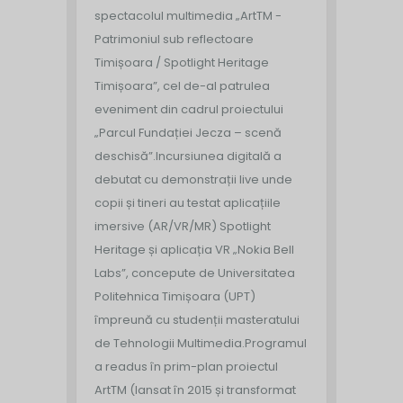
spectacolul multimedia „ArtTM -
Patrimoniul sub reflectoare
Timișoara / Spotlight Heritage
Timișoara”, cel de-al patrulea
eveniment din cadrul proiectului
„Parcul Fundației Jecza – scenă
deschisă”.
Incursiunea digitală a
debutat cu demonstrații live unde
copii și tineri au testat aplicațiile
imersive (AR/VR/MR) Spotlight
Heritage și aplicația VR „Nokia Bell
Labs”, concepute de Universitatea
Politehnica Timișoara (UPT)
împreună cu studenții masteratului
de Tehnologii Multimedia.
Programul
a readus în prim-plan proiectul
ArtTM (lansat în 2015 și transformat