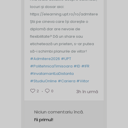
locuri și dosar aici:
https://elearning.upt.ro/ro/admitere/
Știi pe cineva care își dorește o
diplomă dar are nevoie de
flexibilitate? Dă un share sau
etichetează un prieten, s-ar putea
să-i schimbi planurile de viitor!
#Admitere2026
#UPT
#PolitehnicaTimisoara
#ID
#IFR
#InvatamantLaDistanta
#StudiuOnline
#Cariera
#Viitor
2
0
3h în urmă
Niciun comentariu încă.
Fii primul!