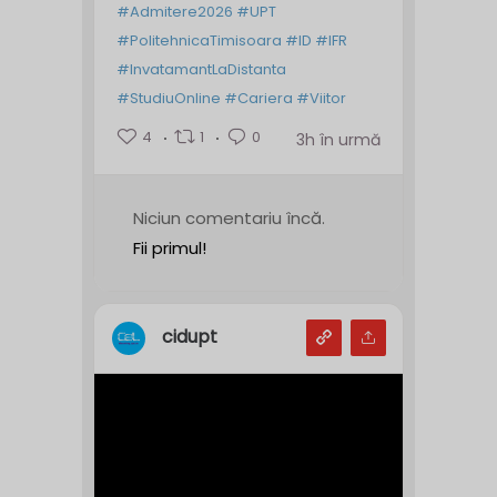
#Admitere2026
#UPT
#PolitehnicaTimisoara
#ID
#IFR
#InvatamantLaDistanta
#StudiuOnline
#Cariera
#Viitor
4
1
0
3h în urmă
Niciun comentariu încă.
Fii primul!
cidupt