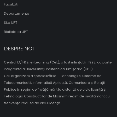
Facultăți
Departamente
Site UPT
Biblioteca UPT
DESPRE NOI
Centrul ID/IFR și e-Learning (CeL), a fost înființat în 1998, ca parte
integrantă a Universităţii Politehnica Timişoara (UPT).
CeL organizeaza specializările – Tehnologii si Sisteme de
Telecomunicatii, Informatică Aplicată, Comunicare și Relații
Publice în regim de învăţământ la distanță de ciclu licenţă și
Tehnologia Construcțiilor de Mașini în regim de învățământ cu
frecvență redusă de ciclu licenţă.