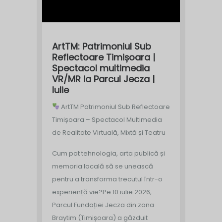
ArtTM: Patrimoniul Sub
Reflectoare Timișoara |
Spectacol multimedia
VR/MR la Parcul Jecza |
Iulie
ArtTM Patrimoniul Sub Reflectoare
Timișoara – Spectacol Multimedia
de Realitate Virtuală, Mixtă și Teatru
Cum pot tehnologia, arta publică și
memoria locală să se unească
pentru a transforma trecutul într-o
experiență vie?
Pe 10 iulie 2026,
Parcul Fundației Jecza din zona
Braytim (Timișoara) a găzduit