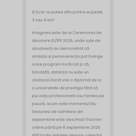
Și tu te-ai putea afla printre ei peste
3 sau 4 ani!
Imaginea este de la Ceremonia de
absolvire ID/IFR 2026, unde sute de
absolvenți au demonstrat că
ambiția și perseverența pot învinge
orice program încărcat și că,
totodată, distanța nu este un
obstacol.
Dacă vrei o diplomă de la
o universitate de prestigiu fără să
pui viața profesională sau familia pe
pauză, acum este momentul tău.
Sesiunea de admitere din
septembrie este deschisă!
Înscrieri
online până pe 8 septembrie 2026.
Află toate detaliile despre calendar,