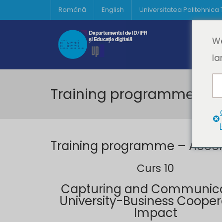
Română
English
Universitatea Politehnica
Acasă
We
Prima 
la
Training programme – Ac
Training programme – Accele
Curs 10
Capturing and Communic
University-Business Cooper
Impact