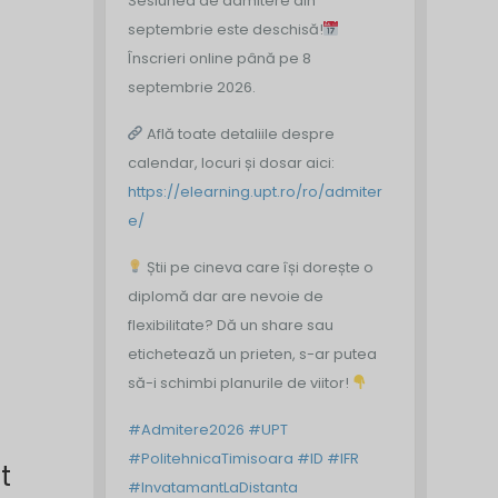
Sesiunea de admitere din
septembrie este deschisă!
Înscrieri online până pe 8
septembrie 2026.
Află toate detaliile despre
calendar, locuri și dosar aici:
https://elearning.upt.ro/ro/admiter
e/
Știi pe cineva care își dorește o
diplomă dar are nevoie de
flexibilitate? Dă un share sau
etichetează un prieten, s-ar putea
să-i schimbi planurile de viitor!
#Admitere2026
#UPT
#PolitehnicaTimisoara
#ID
#IFR
t
#InvatamantLaDistanta