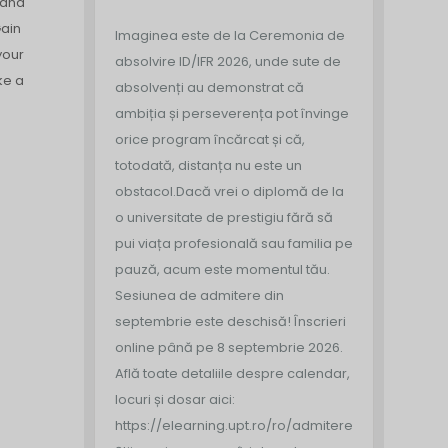
 and
Gain
Imaginea este de la Ceremonia de
your
absolvire ID/IFR 2026, unde sute de
ke a
absolvenți au demonstrat că
ambiția și perseverența pot învinge
orice program încărcat și că,
totodată, distanța nu este un
obstacol.
Dacă vrei o diplomă de la
o universitate de prestigiu fără să
pui viața profesională sau familia pe
pauză, acum este momentul tău.
Sesiunea de admitere din
septembrie este deschisă!
Înscrieri
online până pe 8 septembrie 2026.
Află toate detaliile despre calendar,
locuri și dosar aici:
https://elearning.upt.ro/ro/admitere/