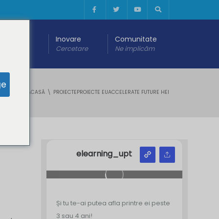
 digitală
Inovare
Comunitate
are
Cercetare
Ne implicăm
ge
ACASĂ
PROIECTEPROIECTE EUACCELERATE FUTURE HEI
elearning_upt
Și tu te-ai putea afla printre ei peste
3 sau 4 ani!