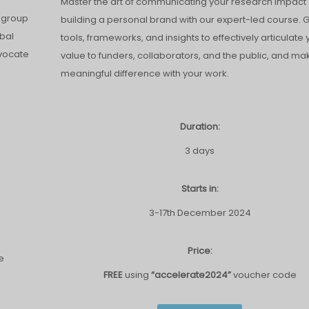
Master the art of communicating your research impact
n group
building a personal brand with our expert-led course. 
obal
tools, frameworks, and insights to effectively articulate 
dvocate
value to funders, collaborators, and the public, and ma
meaningful difference with your work.
Duration:
3 days
Starts in:
3-17th December 2024
Price:
e
FREE
using
“accelerate2024”
voucher code