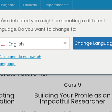
 Timișoara
Facultati
Departamente
Despre DeL
Educație
Educație
've detected you might be speaking a different
pagină
Cine suntem
Oferta de cursuri
Digitaliz
nguage. Do you want to change to:
Change Langua
English
celerate Future HEI
Close and do not switch
language
rate Future HEI
Curs 9
ating
Building Your Profile as an
ation
Impactful Researcher