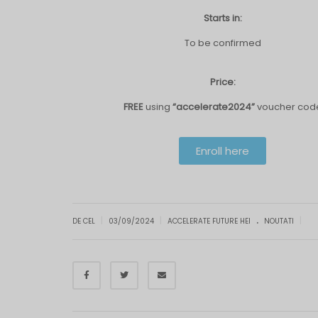
Starts in:
To be confirmed
Price:
FREE
using
“accelerate2024”
voucher cod
Enroll here
.
|
|
|
DE CEL
03/09/2024
ACCELERATE FUTURE HEI
NOUTATI