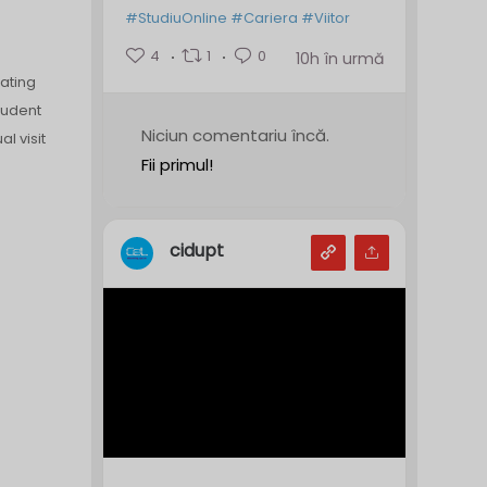
#StudiuOnline
#Cariera
#Viitor
4
1
0
10h în urmă
ating
tudent
Niciun comentariu încă.
l visit
Fii primul!
cidupt