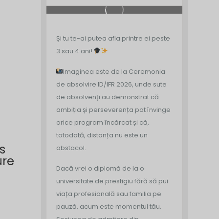
Și tu te-ai putea afla printre ei peste
3 sau 4 ani!
Imaginea este de la Ceremonia
de absolvire ID/IFR 2026, unde sute
de absolvenți au demonstrat că
ambiția și perseverența pot învinge
orice program încărcat și că,
totodată, distanța nu este un
s
obstacol.
ure
Dacă vrei o diplomă de la o
universitate de prestigiu fără să pui
viața profesională sau familia pe
pauză, acum este momentul tău.