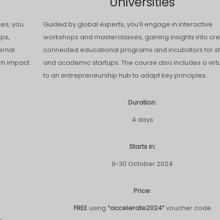
Universities
ces, you
Guided by global experts, you’ll engage in interactive
ops,
workshops and masterclasses, gaining insights into cre
ernal
connected educational programs and incubators for s
h impact.
and academic startups. The course also includes a virtua
to an entrepreneurship hub to adapt key principles.
Duration:
4 days
Starts in:
9-30 October 2024
Price:
FREE
using
“accelerate2024”
voucher code