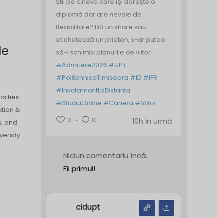
Știi pe cineva care își dorește o
diplomă dar are nevoie de
flexibilitate? Dă un share sau
etichetează un prieten, s-ar putea
le
să-i schimbi planurile de viitor!
#Admitere2026
#UPT
#PolitehnicaTimisoara
#ID
#IFR
#InvatamantLaDistanta
rsities
#StudiuOnline
#Cariera
#Viitor
ation &
3
0
10h în urmă
s, and
versity
Niciun comentariu încă.
Fii primul!
cidupt