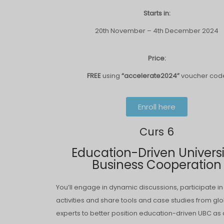
Starts in:
20th November – 4th December 2024
Price:
FREE
using
“accelerate2024”
voucher cod
Enroll here
Curs 6
Education-Driven Univers
Business Cooperation
You’ll engage in dynamic discussions, participate i
activities and share tools and case studies from gl
experts to better position education-driven UBC as