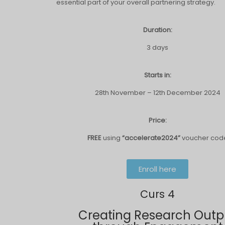
essential part of your overall partnering strategy.
Duration:
3 days
Starts in:
28th November – 12th December 2024
Price:
FREE
using
“accelerate2024”
voucher cod
Enroll here
Curs 4
Creating Research Outp