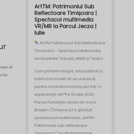
ArtTM: Patrimoniul Sub
Reflectoare Timișoara |
Spectacol multimedia
VR/MR la Parcul Jecza |
Iulie
ArtTM Patrimoniul Sub Reflectoare
ur
Timișoara – Spectacol Multimedia
de Realitate Virtuală, Mixtă și Teatru
ries of
Cum pot tehnologia, arta publică și
s to
memoria locală să se unească
pentru a transforma trecutul într-o
experiență vie?
Pe 10 iulie 2026,
Parcul Fundației Jecza din zona
Braytim (Timișoara) a găzduit
spectacolul multimedia „ArtTM -
Patrimoniul sub reflectoare
Timișoara / Spotlight Heritage