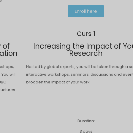
e
Enroll here
Curs 1
 of
Increasing the Impact of Yo
ation
Research
rkshops,
Hosted by global experts, you will be taken through a se
 You will
interactive workshops, seminars, discussions and event
 UBC
broaden the impact of your work.
ructures
Duration:
3 days