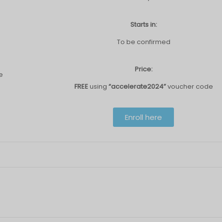
Starts in:
To be confirmed
Price:
e
FREE
using
“accelerate2024”
voucher code
Enroll here