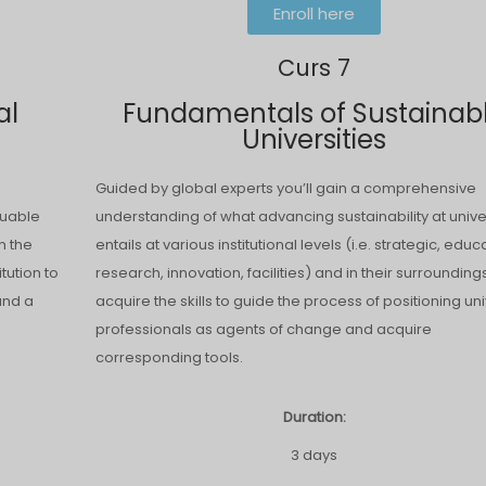
Enroll here
Curs 7
al
Fundamentals of Sustainab
Universities
Guided by global experts you’ll gain a comprehensive
luable
understanding of what advancing sustainability at unive
n the
entails at various institutional levels (i.e. strategic, educ
tution to
research, innovation, facilities) and in their surrounding
and a
acquire the skills to guide the process of positioning uni
professionals as agents of change and acquire
corresponding tools.
Duration:
3 days