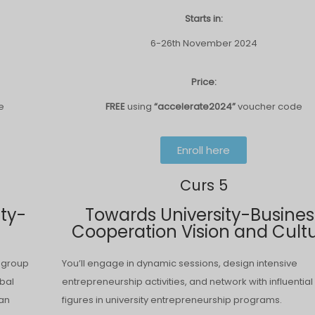
Starts in:
6-26th November 2024
Price:
e
FREE
using
“accelerate2024”
voucher code
Enroll here
Curs 5
ity-
Towards University-Busines
Cooperation Vision and Cult
n group
You’ll engage in dynamic sessions, design intensive
obal
entrepreneurship activities, and network with influential
 an
figures in university entrepreneurship programs.