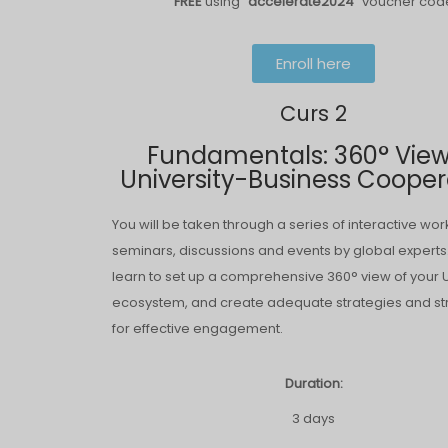
FREE
using
“accelerate2024”
voucher cod
Enroll here
Curs 2
Fundamentals: 360° View
University-Business Cooper
You will be taken through a series of interactive wo
seminars, discussions and events by global experts.
learn to set up a comprehensive 360° view of your
ecosystem, and create adequate strategies and st
for effective engagement.
Duration:
3 days