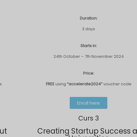
Duration:
3 days
Starts in:
24th October – 7th November 2024
Price:
e
FREE
using
“accelerate2024”
voucher code
Enroll here
Curs 3
ut
Creating Startup Success a