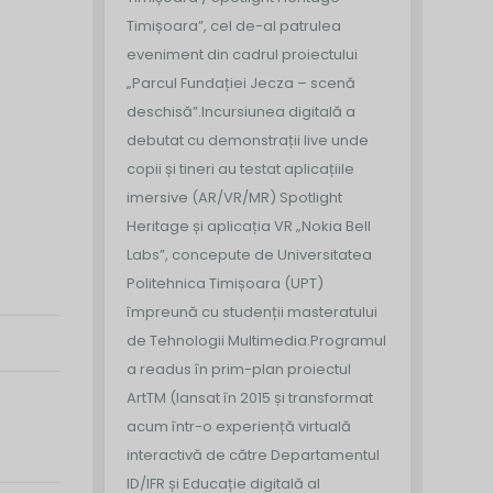
Timișoara”, cel de-al patrulea
eveniment din cadrul proiectului
„Parcul Fundației Jecza – scenă
deschisă”.
Incursiunea digitală a
debutat cu demonstrații live unde
copii și tineri au testat aplicațiile
imersive (AR/VR/MR) Spotlight
Heritage și aplicația VR „Nokia Bell
Labs”, concepute de Universitatea
Politehnica Timișoara (UPT)
împreună cu studenții masteratului
de Tehnologii Multimedia.
Programul
a readus în prim-plan proiectul
ArtTM (lansat în 2015 și transformat
acum într-o experiență virtuală
interactivă de către Departamentul
ID/IFR și Educație digitală al