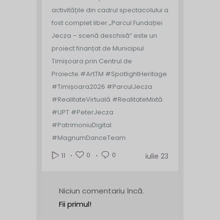
activitățile din cadrul spectacolului a
fost complet liber.
„Parcul Fundației
Jecza – scenă deschisă” este un
proiect finanțat de Municipiul
Timișoara prin Centrul de
Proiecte.
#ArtTM #SpotlightHeritage
#Timișoara2026 #ParculJecza
#RealitateVirtuală #RealitateMixtă
#UPT #PeterJecza
#PatrimoniuDigital
#MagnumDanceTeam
0
0
11
iulie 23
Niciun comentariu încă.
Fii primul!