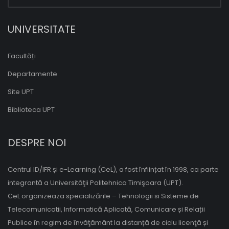
UNIVERSITATE
Facultăți
Departamente
Site UPT
Biblioteca UPT
DESPRE NOI
Centrul ID/IFR și e-Learning (CeL), a fost înființat în 1998, ca parte
integrantă a Universităţii Politehnica Timişoara (UPT).
CeL organizeaza specializările – Tehnologii si Sisteme de
Telecomunicatii, Informatică Aplicată, Comunicare și Relații
Publice în regim de învăţământ la distanță de ciclu licenţă și