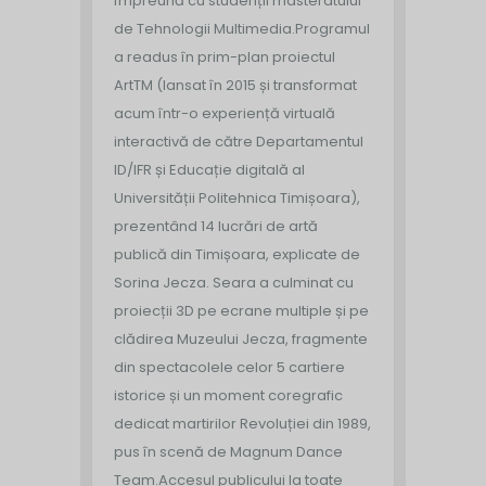
împreună cu studenții masteratului
de Tehnologii Multimedia.
Programul
a readus în prim-plan proiectul
ArtTM (lansat în 2015 și transformat
acum într-o experiență virtuală
interactivă de către Departamentul
ID/IFR și Educație digitală al
Universității Politehnica Timișoara),
prezentând 14 lucrări de artă
publică din Timișoara, explicate de
Sorina Jecza. Seara a culminat cu
proiecții 3D pe ecrane multiple și pe
clădirea Muzeului Jecza, fragmente
din spectacolele celor 5 cartiere
istorice și un moment coregrafic
dedicat martirilor Revoluției din 1989,
pus în scenă de Magnum Dance
Team.
Accesul publicului la toate