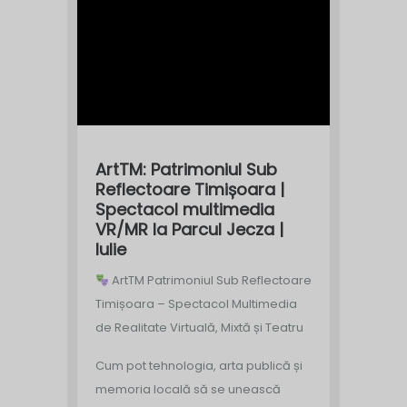
ArtTM: Patrimoniul Sub
Reflectoare Timișoara |
Spectacol multimedia
VR/MR la Parcul Jecza |
Iulie
ArtTM Patrimoniul Sub Reflectoare
Timișoara – Spectacol Multimedia
de Realitate Virtuală, Mixtă și Teatru
Cum pot tehnologia, arta publică și
memoria locală să se unească