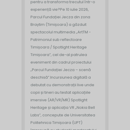
pentru a transforma trecutul într-o
experiență vie?
Pe 10 iulie 2026,
Parcul Fundației Jecza din zona
Braytim (Timișoara) a găzduit
spectacolul multimedia „ArtTM -
Patrimoniul sub reflectoare
Timișoara / Spotlight Heritage
Timișoara”, cel de-al patrulea
eveniment din cadrul proiectului
„Parcul Fundației Jecza – scenă
deschisă”.
Incursiunea digitală a
debutat cu demonstrații live unde
copii și tineri au testat aplicațiile
imersive (AR/VR/MR) Spotlight
Heritage și aplicația VR „Nokia Bell
Labs”, concepute de Universitatea
Politehnica Timișoara (UPT)