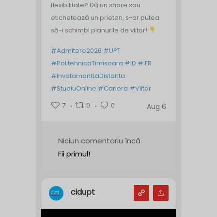
flexibilitate? Dă un share sau
etichetează un prieten, s-ar putea
să-i schimbi planurile de viitor!
#Admitere2026
#UPT
#PolitehnicaTimisoara
#ID
#IFR
#InvatamantLaDistanta
#StudiuOnline
#Cariera
#Viitor
7
0
0
Aug 6
Niciun comentariu încă.
Fii primul!
cidupt