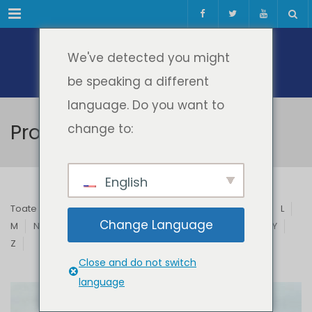
Meniul
We've detected you might
be speaking a different
language. Do you want to
Profesori & Invitați
change to:
English
Toate
A
B
C
D
E
F
G
H
I
J
K
L
Change Language
M
N
O
P
Q
R
S
T
U
V
W
X
Y
Z
Close and do not switch
language