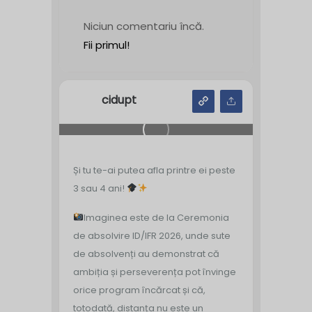
Niciun comentariu încă.
Fii primul!
cidupt
Și tu te-ai putea afla printre ei peste
3 sau 4 ani!
Imaginea este de la Ceremonia
de absolvire ID/IFR 2026, unde sute
de absolvenți au demonstrat că
ambiția și perseverența pot învinge
orice program încărcat și că,
totodată, distanța nu este un