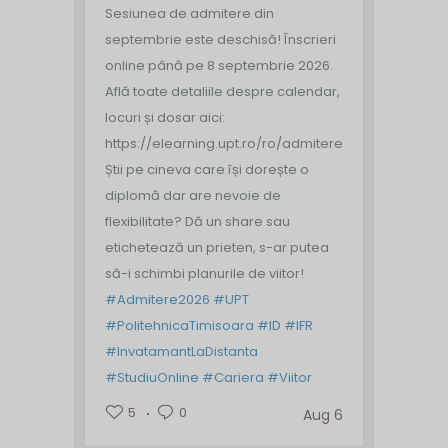
Sesiunea de admitere din
septembrie este deschisă!
Înscrieri
online până pe 8 septembrie 2026.
Află toate detaliile despre calendar,
locuri și dosar aici:
https://elearning.upt.ro/ro/admitere/
Știi pe cineva care își dorește o
diplomă dar are nevoie de
flexibilitate? Dă un share sau
etichetează un prieten, s-ar putea
să-i schimbi planurile de viitor!
#Admitere2026
#UPT
#PolitehnicaTimisoara
#ID
#IFR
#InvatamantLaDistanta
#StudiuOnline
#Cariera
#Viitor
5
0
Aug 6