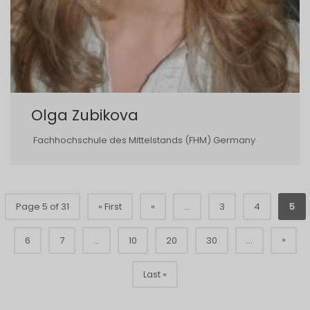
Olga Zubikova
Fachhochschule des Mittelstands (FHM) Germany
Page 5 of 31
« First
«
...
3
4
5
»
6
7
...
10
20
30
...
Last »