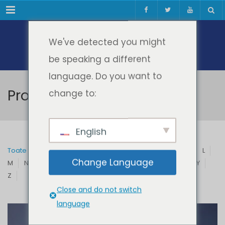
Meniul
We've detected you might
be speaking a different
language. Do you want to
Profesori & Invitați
change to:
English
Toate
A
B
C
D
E
F
G
H
I
J
K
L
Change Language
M
N
O
P
Q
R
S
T
U
V
W
X
Y
Z
Close and do not switch
language