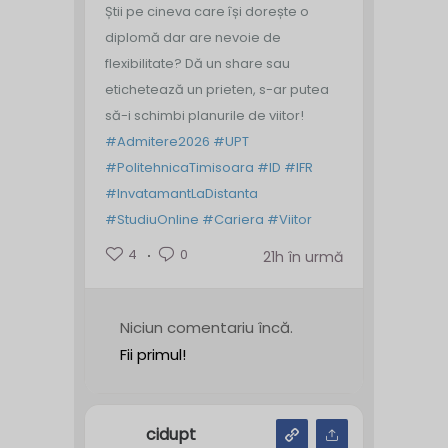
Știi pe cineva care își dorește o
diplomă dar are nevoie de
flexibilitate? Dă un share sau
etichetează un prieten, s-ar putea
să-i schimbi planurile de viitor!
#Admitere2026
#UPT
#PolitehnicaTimisoara
#ID
#IFR
#InvatamantLaDistanta
#StudiuOnline
#Cariera
#Viitor
4
0
21h în urmă
Niciun comentariu încă.
Fii primul!
cidupt