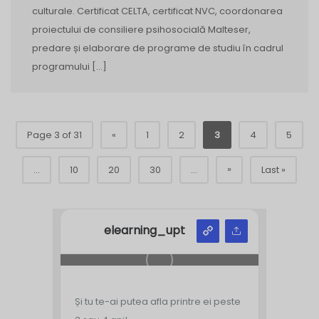
culturale. Certificat CELTA, certificat NVC, coordonarea
proiectului de consiliere psihosocială Malteser,
predare și elaborare de programe de studiu în cadrul
programului […]
Page 3 of 31
«
1
2
3
4
5
»
...
10
20
30
...
Last »
elearning_upt
Și tu te-ai putea afla printre ei peste