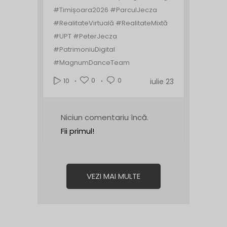
#Timișoara2026 #ParculJecza
#RealitateVirtuală #RealitateMixtă
#UPT #PeterJecza
#PatrimoniuDigital
#MagnumDanceTeam
0
0
10
iulie 23
Niciun comentariu încă.
Fii primul!
VEZI MAI MULTE