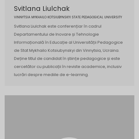
Svitlana Liulchak
VINNYTSIA MYKHAILO KOTSIUBYNSKYI STATE PEDAGOGICAL UNIVERSITY
Svitlana Liulchak este conferențiar în cadrul
Departamentului de Inovare și Tehnologie
Informațională în Educație al Universității Pedagogice
de Stat Mykhailo Kotsiubynskyi din Vinnytsia, Ucraina.
Deține titlul de candidat în științe pedagogice și este
cercetător cu publicații în reviste academice, inclusiv
lucrări despre mediile de e-learning.