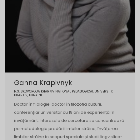
Ganna Krapivnyk
H.S. SKOVORODA KHARKIV NATIONAL PEDAGOGICAL UNIVERSITY,
KHARKIV, UKRAINE
Doctor în filologie, doctor în filozofia culturii,
conferențiar universitar cu 19 ani de experiență în
învățământ. Interesele de cercetare se concentrează
pe metodologia predării limbilor străine, învățarea
limbilor străine în scopuri speciale și studii lingvistico-