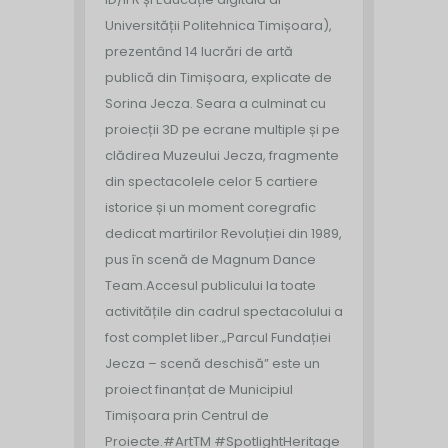
Universității Politehnica Timișoara),
prezentând 14 lucrări de artă
publică din Timișoara, explicate de
Sorina Jecza. Seara a culminat cu
proiecții 3D pe ecrane multiple și pe
clădirea Muzeului Jecza, fragmente
din spectacolele celor 5 cartiere
istorice și un moment coregrafic
dedicat martirilor Revoluției din 1989,
pus în scenă de Magnum Dance
Team.
Accesul publicului la toate
activitățile din cadrul spectacolului a
fost complet liber.
„Parcul Fundației
Jecza – scenă deschisă” este un
proiect finanțat de Municipiul
Timișoara prin Centrul de
Proiecte.
#ArtTM #SpotlightHeritage