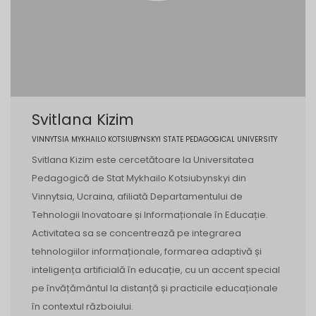
Svitlana Kizim
VINNYTSIA MYKHAILO KOTSIUBYNSKYI STATE PEDAGOGICAL UNIVERSITY
Svitlana Kizim este cercetătoare la Universitatea
Pedagogică de Stat Mykhailo Kotsiubynskyi din
Vinnytsia, Ucraina, afiliată Departamentului de
Tehnologii Inovatoare și Informaționale în Educație.
Activitatea sa se concentrează pe integrarea
tehnologiilor informaționale, formarea adaptivă și
inteligența artificială în educație, cu un accent special
pe învățământul la distanță și practicile educaționale
în contextul războiului.