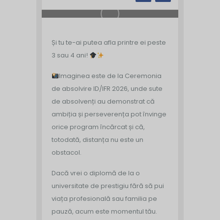
Și tu te-ai putea afla printre ei peste
3 sau 4 ani!
Imaginea este de la Ceremonia
de absolvire ID/IFR 2026, unde sute
de absolvenți au demonstrat că
ambiția și perseverența pot învinge
orice program încărcat și că,
totodată, distanța nu este un
obstacol.
Dacă vrei o diplomă de la o
universitate de prestigiu fără să pui
viața profesională sau familia pe
pauză, acum este momentul tău.