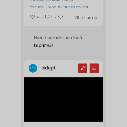
#StudiuOnline
#Cariera
#Viitor
4
1
0
21h în urmă
Niciun comentariu încă.
Fii primul!
cidupt