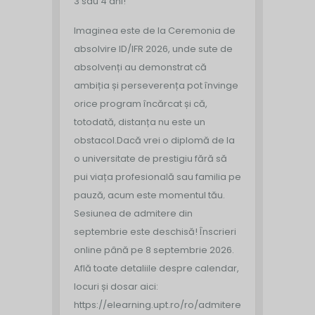
3 sau 4 ani!
Imaginea este de la Ceremonia de
absolvire ID/IFR 2026, unde sute de
absolvenți au demonstrat că
ambiția și perseverența pot învinge
orice program încărcat și că,
totodată, distanța nu este un
obstacol.
Dacă vrei o diplomă de la
o universitate de prestigiu fără să
pui viața profesională sau familia pe
pauză, acum este momentul tău.
Sesiunea de admitere din
septembrie este deschisă!
Înscrieri
online până pe 8 septembrie 2026.
Află toate detaliile despre calendar,
locuri și dosar aici:
https://elearning.upt.ro/ro/admitere/