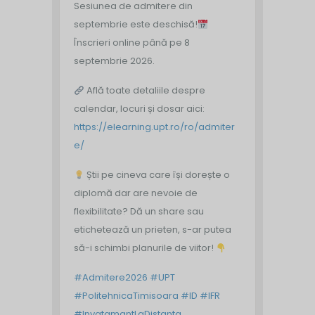
Sesiunea de admitere din
septembrie este deschisă!
Înscrieri online până pe 8
septembrie 2026.
Află toate detaliile despre
calendar, locuri și dosar aici:
https://elearning.upt.ro/ro/admiter
e/
Știi pe cineva care își dorește o
diplomă dar are nevoie de
flexibilitate? Dă un share sau
etichetează un prieten, s-ar putea
să-i schimbi planurile de viitor!
#Admitere2026
#UPT
#PolitehnicaTimisoara
#ID
#IFR
#InvatamantLaDistanta