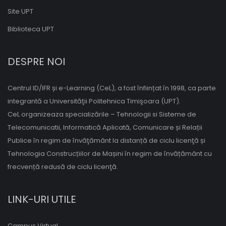
Site UPT
Biblioteca UPT
DESPRE NOI
Centrul ID/IFR și e-Learning (CeL), a fost înființat în 1998, ca parte
integrantă a Universităţii Politehnica Timişoara (UPT).
CeL organizeaza specializările – Tehnologii si Sisteme de
Telecomunicatii, Informatică Aplicată, Comunicare și Relații
Publice în regim de învăţământ la distanță de ciclu licenţă și
Tehnologia Construcțiilor de Mașini în regim de învățământ cu
frecvență redusă de ciclu licenţă.
LINK-URI UTILE
Campus Virtual