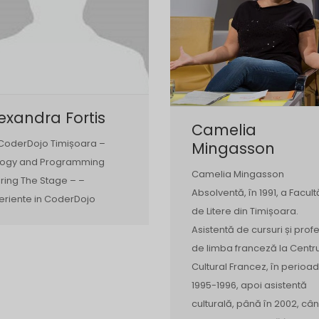
exandra Fortis
Camelia
CoderDojo Timișoara –
Mingasson
logy and Programming
Camelia Mingasson
ring The Stage – –
Absolventă, în 1991, a Facultă
eriente in CoderDojo
de Litere din Timișoara.
Asistentă de cursuri și prof
de limba franceză la Centru
Cultural Francez, în perioa
1995-1996, apoi asistentă
culturală, până în 2002, câ