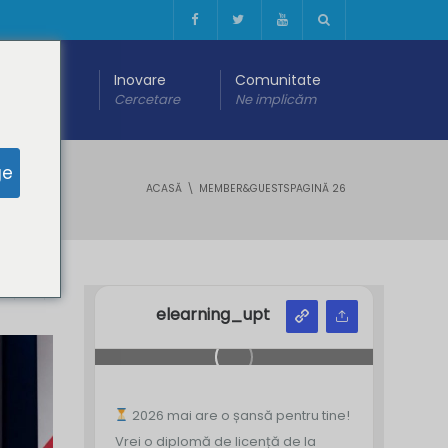
 digitală
Inovare
Comunitate
are
Cercetare
Ne implicăm
ge
ACASĂ
MEMBER&GUESTS
PAGINĂ 26
Y
Z
elearning_upt
2026 mai are o șansă pentru tine!
Vrei o diplomă de licență de la