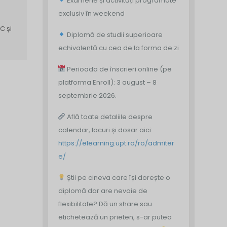
Examene și activități programate
exclusiv în weekend
C și
Diplomă de studii superioare
echivalentă cu cea de la forma de zi
Perioada de înscrieri online (pe
platforma Enroll): 3 august – 8
septembrie 2026.
Află toate detaliile despre
calendar, locuri și dosar aici:
https://elearning.upt.ro/ro/admiter
e/
Știi pe cineva care își dorește o
diplomă dar are nevoie de
flexibilitate? Dă un share sau
etichetează un prieten, s-ar putea