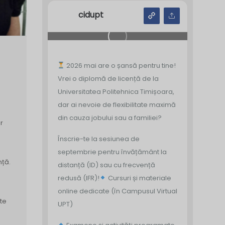
cidupt
2026 mai are o șansă pentru tine!
Vrei o diplomă de licență de la
Universitatea Politehnica Timișoara,
dar ai nevoie de flexibilitate maximă
din cauza jobului sau a familiei?
r
Înscrie-te la sesiunea de
septembrie pentru învățământ la
nță.
distanță (ID) sau cu frecvență
redusă (IFR)!
Cursuri și materiale
online dedicate (în Campusul Virtual
te
UPT)