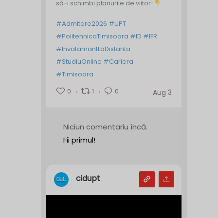
să-i schimbi planurile de viitor!
#Admitere2026
#UPT
#PolitehnicaTimisoara
#ID
#IFR
#InvatamantLaDistanta
#StudiuOnline
#Cariera
#Timisoara
0
1
0
Aug 3
Niciun comentariu încă.
Fii primul!
cidupt