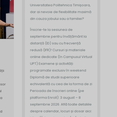
Universitatea Politehnica Timișoara,
dar ai nevoie de flexibilitate maximă
din cauza jobului sau a familiei?
Înscrie-te la sesiunea de
septembrie pentru învățământ la
distanță (ID) sau cu frecvență
redusă (IFR)!
Cursuri și materiale
online dedicate (în Campusul Virtual
UPT)
Examene și activități
programate exclusiv în weekend
ții
Diplomă de studii superioare
echivalentă cu cea de la forma de zi
esor
Perioada de înscrieri online (pe
l
platforma Enroll): 3 august – 8
da
septembrie 2026.
Află toate detaliile
despre calendar, locuri și dosar aici:
nd