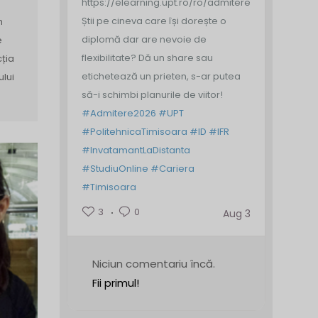
https://elearning.upt.ro/ro/admitere/
Știi pe cineva care își dorește o
n
diplomă dar are nevoie de
e
flexibilitate? Dă un share sau
cția
etichetează un prieten, s-ar putea
ului
să-i schimbi planurile de viitor!
]
#Admitere2026
#UPT
#PolitehnicaTimisoara
#ID
#IFR
#InvatamantLaDistanta
#StudiuOnline
#Cariera
#Timisoara
3
0
Aug 3
Niciun comentariu încă.
Fii primul!