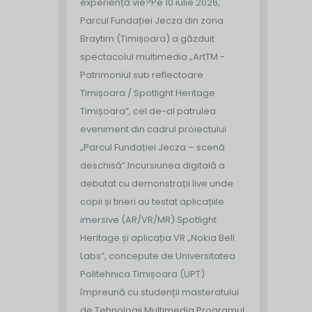
experiență vie?
Pe 10 iulie 2026,
Parcul Fundației Jecza din zona
Braytim (Timișoara) a găzduit
spectacolul multimedia „ArtTM -
Patrimoniul sub reflectoare
Timișoara / Spotlight Heritage
Timișoara”, cel de-al patrulea
eveniment din cadrul proiectului
„Parcul Fundației Jecza – scenă
deschisă”.
Incursiunea digitală a
debutat cu demonstrații live unde
copii și tineri au testat aplicațiile
imersive (AR/VR/MR) Spotlight
Heritage și aplicația VR „Nokia Bell
Labs”, concepute de Universitatea
Politehnica Timișoara (UPT)
împreună cu studenții masteratului
de Tehnologii Multimedia.
Programul