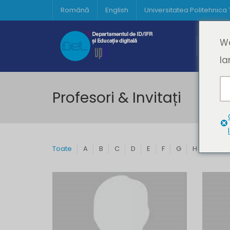
Română
English
Universitatea Politehnica
Acasă
We
Prima 
la
Profesori & Invitați
Toate
A
B
C
D
E
F
G
H
I
J