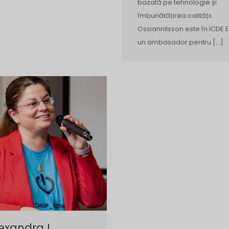
bazată pe tehnologie și
îmbunătățirea calității.
Ossiannilsson este în ICDE E
un ambasador pentru […]
exandra I.