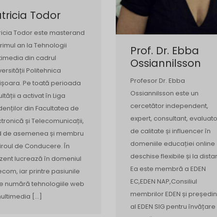
tricia Todor
ricia Todor este masterand
primul an la Tehnologii
Prof. Dr. Ebba
timedia din cadrul
Ossiannilsson
versității Politehnica
Profesor Dr. Ebba
ișoara. Pe toată perioada
Ossiannilsson este un
ltății a activat în Liga
cercetător independent,
denților din Facultatea de
expert, consultant, evaluato
ctronică și Telecomunicații,
de calitate și influencer în
nd de asemenea și membru
domeniile educației online
Biroul de Conducere. În
deschise flexibile și la dista
zent lucrează în domeniul
Ea este membră a EDEN
ecom, iar printre pasiunile
EC,EDEN NAP,Consiliul
se numără tehnologiile web
membrilor EDEN și președin
multimedia […]
al EDEN SIG pentru învățare