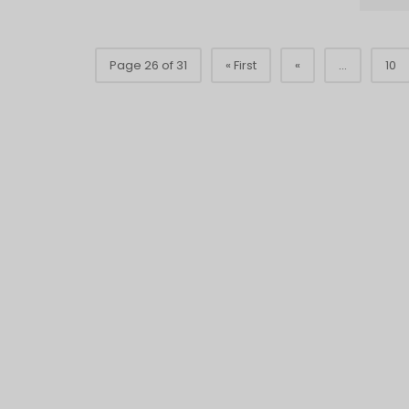
Page 26 of 31
« First
«
...
10