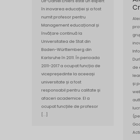
Ulf-Daniel Ehlers este un expert
Cr
în inovarea educației și a fost
numit profesor pentru
Ale
Management educațional și
pro
învățare continuă la
gru
Universitatea de Stat din
ino
Baden-Württemberg din
Inf
Karlsruhe în 2011. În perioada
Dur
2011-2017 a ocupat funcția de
de 
vicepreședinte la aceeași
lea
universitate și a fost
și 
responsabil pentru calitate și
web
afaceri academice. El a
aut
ocupat funcțiile de profesor
luc
[…]
(pe
Goo
Act