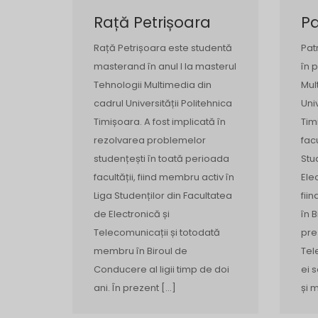
Rață Petrișoara
Pa
Rață Petrișoara este studentă
Pat
masterand în anul I la masterul
în 
Tehnologii Multimedia din
Mul
cadrul Universității Politehnica
Uni
Timișoara. A fost implicată în
Tim
rezolvarea problemelor
facu
studențești în toată perioada
Stu
facultății, fiind membru activ în
Ele
Liga Studenților din Facultatea
fii
de Electronică și
în 
Telecomunicații și totodată
pre
membru în Biroul de
Tel
Conducere al ligii timp de doi
ei 
ani. În prezent […]
și 