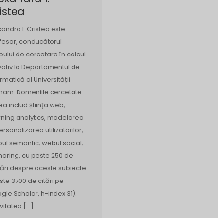
istea
xandra I. Cristea este
fesor, conducătorul
pului de cercetare în calcul
vativ la Departamentul de
ormatică al Universității
ham. Domeniile cercetate
ea includ știința web,
rning analytics, modelarea
personalizarea utilizatorilor,
ul semantic, webul social,
horing, cu peste 250 de
rări despre aceste subiecte
ste 3700 de citări pe
gle Scholar, h-index 31).
ivitatea […]