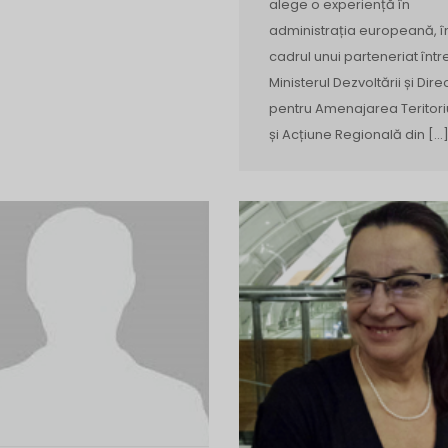
alege o experiență în
administrația europeană, î
cadrul unui parteneriat într
Ministerul Dezvoltării și Dire
pentru Amenajarea Teritori
și Acțiune Regională din […