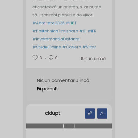
etichetează un prieten, s-ar putea
să-i schimbi planurile de viitor!
#Admitere2026
#UPT
#PolitehnicaTimisoara
#ID
#IFR
#InvatamantLaDistanta
#StudiuOnline
#Cariera
#Viitor
3
0
10h în urmă
Niciun comentariu încă.
Fii primul!
cidupt