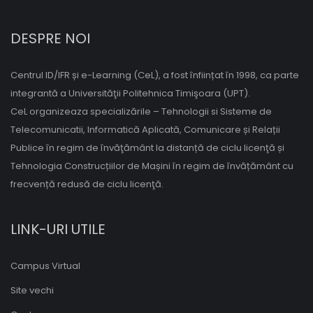
DESPRE NOI
Centrul ID/IFR și e-Learning (CeL), a fost înființat în 1998, ca parte
integrantă a Universităţii Politehnica Timişoara (UPT).
CeL organizeaza specializările – Tehnologii si Sisteme de
Telecomunicatii, Informatică Aplicată, Comunicare și Relații
Publice în regim de învăţământ la distanță de ciclu licenţă și
Tehnologia Construcțiilor de Mașini în regim de învățământ cu
frecvență redusă de ciclu licenţă.
LINK-URI UTILE
Campus Virtual
Site vechi