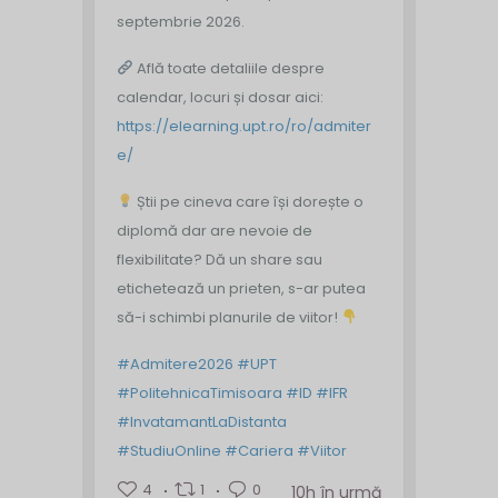
septembrie 2026.
Află toate detaliile despre
calendar, locuri și dosar aici:
https://elearning.upt.ro/ro/admiter
e/
Știi pe cineva care își dorește o
diplomă dar are nevoie de
flexibilitate? Dă un share sau
etichetează un prieten, s-ar putea
să-i schimbi planurile de viitor!
#Admitere2026
#UPT
#PolitehnicaTimisoara
#ID
#IFR
#InvatamantLaDistanta
#StudiuOnline
#Cariera
#Viitor
4
1
0
10h în urmă