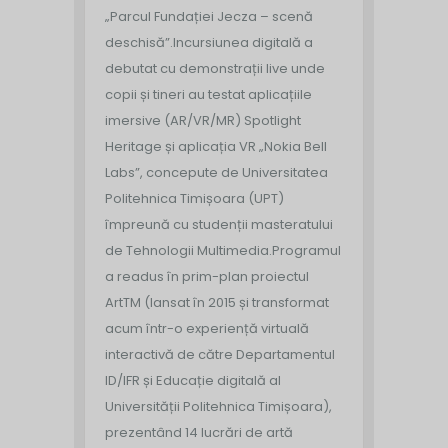
„Parcul Fundației Jecza – scenă
deschisă”.
Incursiunea digitală a
debutat cu demonstrații live unde
copii și tineri au testat aplicațiile
imersive (AR/VR/MR) Spotlight
Heritage și aplicația VR „Nokia Bell
Labs”, concepute de Universitatea
Politehnica Timișoara (UPT)
împreună cu studenții masteratului
de Tehnologii Multimedia.
Programul
a readus în prim-plan proiectul
ArtTM (lansat în 2015 și transformat
acum într-o experiență virtuală
interactivă de către Departamentul
ID/IFR și Educație digitală al
Universității Politehnica Timișoara),
prezentând 14 lucrări de artă