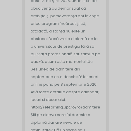
absolvire ID/IFR 2026, unde sute de
absolvenți au demonstrat că
ambiția și perseverența pot învinge
orice program încărcat și că,
totodată, distanța nu este un
obstacol.
Dacă vrei o diplomă de la
o universitate de prestigiu fără să
pui viața profesională sau familia pe
pauză, acum este momentul tău.
Sesiunea de admitere din
septembrie este deschisă!
Înscrieri
online până pe 8 septembrie 2026.
Află toate detaliile despre calendar,
locuri și dosar aici:
https://elearning.upt.ro/ro/admitere/
Știi pe cineva care își dorește o
diplomă dar are nevoie de
flexibilitate? Dă un share sau