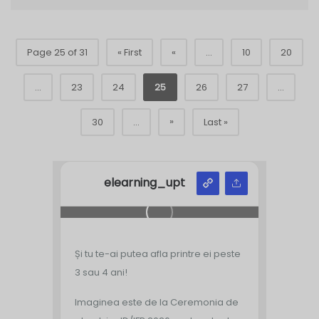
Page 25 of 31
« First
«
...
10
20
...
23
24
25
26
27
...
»
30
...
Last »
elearning_upt
Și tu te-ai putea afla printre ei peste
3 sau 4 ani!
Imaginea este de la Ceremonia de