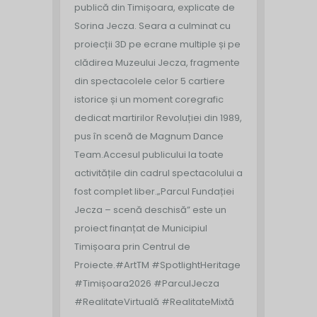
publică din Timișoara, explicate de
Sorina Jecza. Seara a culminat cu
proiecții 3D pe ecrane multiple și pe
clădirea Muzeului Jecza, fragmente
din spectacolele celor 5 cartiere
istorice și un moment coregrafic
dedicat martirilor Revoluției din 1989,
pus în scenă de Magnum Dance
Team.
Accesul publicului la toate
activitățile din cadrul spectacolului a
fost complet liber.
„Parcul Fundației
Jecza – scenă deschisă” este un
proiect finanțat de Municipiul
Timișoara prin Centrul de
Proiecte.
#ArtTM #SpotlightHeritage
#Timișoara2026 #ParculJecza
#RealitateVirtuală #RealitateMixtă