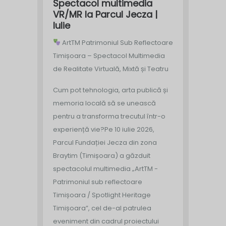
Spectacol multimedia
VR/MR la Parcul Jecza |
Iulie
ArtTM Patrimoniul Sub Reflectoare
Timișoara – Spectacol Multimedia
de Realitate Virtuală, Mixtă și Teatru
Cum pot tehnologia, arta publică și
memoria locală să se unească
pentru a transforma trecutul într-o
experiență vie?
Pe 10 iulie 2026,
Parcul Fundației Jecza din zona
Braytim (Timișoara) a găzduit
spectacolul multimedia „ArtTM -
Patrimoniul sub reflectoare
Timișoara / Spotlight Heritage
Timișoara”, cel de-al patrulea
eveniment din cadrul proiectului