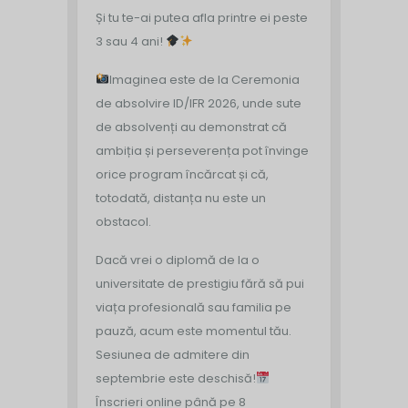
Și tu te-ai putea afla printre ei peste
3 sau 4 ani!
Imaginea este de la Ceremonia
de absolvire ID/IFR 2026, unde sute
de absolvenți au demonstrat că
ambiția și perseverența pot învinge
orice program încărcat și că,
totodată, distanța nu este un
obstacol.
Dacă vrei o diplomă de la o
universitate de prestigiu fără să pui
viața profesională sau familia pe
pauză, acum este momentul tău.
Sesiunea de admitere din
septembrie este deschisă!
Înscrieri online până pe 8