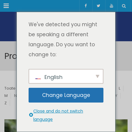
Meniul
We've detected you might
be speaking a different
language. Do you want to
Profesori & Invitați
change to:
English
Toate
A
B
C
D
E
F
G
H
I
J
K
L
Change Language
M
N
O
P
Q
R
S
T
U
V
W
X
Y
Z
Close and do not switch
language