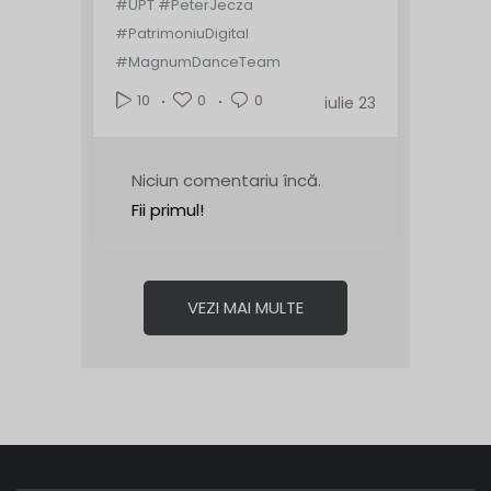
#UPT #PeterJecza
#PatrimoniuDigital
#MagnumDanceTeam
0
0
10
iulie 23
Niciun comentariu încă.
Fii primul!
VEZI MAI MULTE