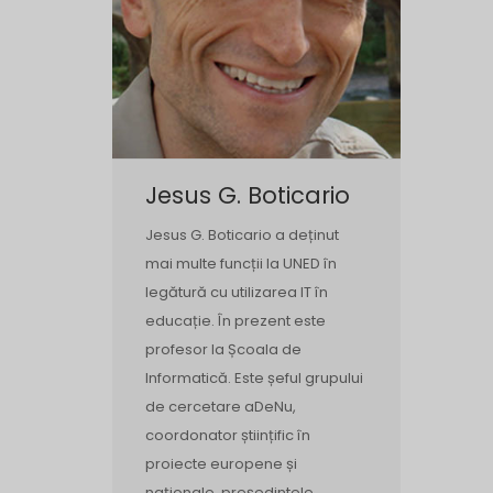
Jesus G. Boticario
Jesus G. Boticario a deținut
mai multe funcții la UNED în
legătură cu utilizarea IT în
educație. În prezent este
profesor la Școala de
Informatică. Este șeful grupului
de cercetare aDeNu,
coordonator științific în
proiecte europene și
naționale, președintele