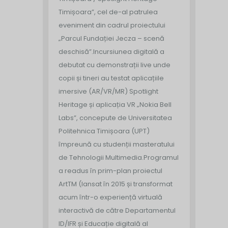
Timișoara”, cel de-al patrulea
eveniment din cadrul proiectului
„Parcul Fundației Jecza – scenă
deschisă”.
Incursiunea digitală a
debutat cu demonstrații live unde
copii și tineri au testat aplicațiile
imersive (AR/VR/MR) Spotlight
Heritage și aplicația VR „Nokia Bell
Labs”, concepute de Universitatea
Politehnica Timișoara (UPT)
împreună cu studenții masteratului
de Tehnologii Multimedia.
Programul
a readus în prim-plan proiectul
ArtTM (lansat în 2015 și transformat
acum într-o experiență virtuală
interactivă de către Departamentul
ID/IFR și Educație digitală al