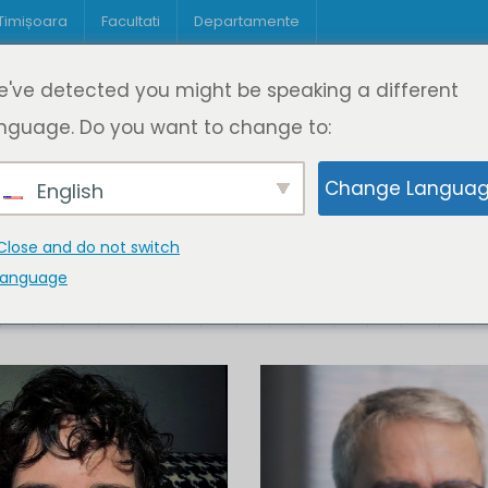
 Timișoara
Facultati
Departamente
Despre DeL
Educație
Educație
've detected you might be speaking a different
pagină
Cine suntem
Oferta de cursuri
Digitaliz
nguage. Do you want to change to:
Change Langua
English
Close and do not switch
language
K
L
M
N
O
P
Q
R
S
T
U
V
W
X