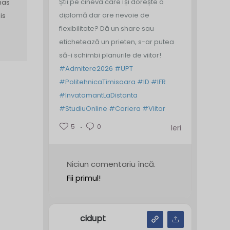
Știi pe cineva care își dorește o
has
diplomă dar are nevoie de
is
flexibilitate? Dă un share sau
etichetează un prieten, s-ar putea
să-i schimbi planurile de viitor!
#Admitere2026
#UPT
#PolitehnicaTimisoara
#ID
#IFR
#InvatamantLaDistanta
#StudiuOnline
#Cariera
#Viitor
5
0
Ieri
Niciun comentariu încă.
Fii primul!
cidupt