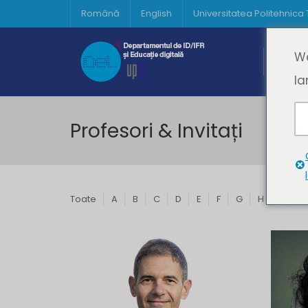
Română
English
Universitatea Politehnica
Acasă
We
Prima 
la
Profesori & Invitați
Toate
A
B
C
D
E
F
G
H
I
J