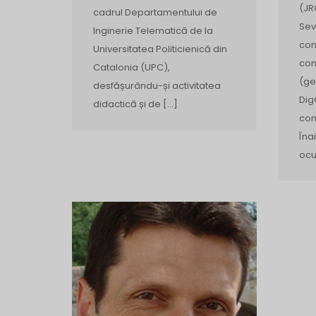
(JR
cadrul Departamentului de
Sev
Inginerie Telematică de la
con
Universitatea Politicienică din
com
Catalonia (UPC),
(ge
desfășurându-și activitatea
Dig
didactică și de […]
com
Îna
ocu