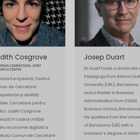
dith Cosgrove
Josep Duart
OPEAN COMMISSION, JOINT
Dr Duart holds a doctorate 
ARCH CENTRE.
Pedagogy from Ramon Llull
isia Europeană, Centrul
University (URL), Barcelona,
un de Cercetare.
and a Master in Business
petențe și abilități
Administration from ESADE
itale. Cercetare pentru
Business School, Barcelona
itici. Judith Cosgrove
He qualified from the Univer
rează în cadrul Unității
of Barcelona (UB) with a
tru economie digitală a
bachelor’s degree in Histor
trului Comun de Cercetare