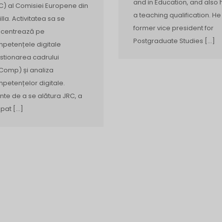
and in Education, and also 
C) al Comisiei Europene din
a teaching qualification. He 
illa. Activitatea sa se
former vice president for
centrează pe
Postgraduate Studies […]
petențele digitale
stionarea cadrului
Comp) și analiza
petențelor digitale.
inte de a se alătura JRC, a
pat […]