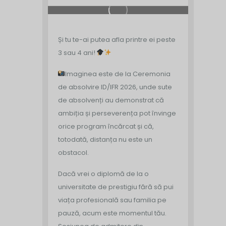
Și tu te-ai putea afla printre ei peste
3 sau 4 ani!
Imaginea este de la Ceremonia
de absolvire ID/IFR 2026, unde sute
de absolvenți au demonstrat că
ambiția și perseverența pot învinge
orice program încărcat și că,
totodată, distanța nu este un
obstacol.
Dacă vrei o diplomă de la o
universitate de prestigiu fără să pui
viața profesională sau familia pe
pauză, acum este momentul tău.