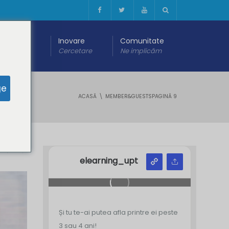
 digitală
Inovare
Comunitate
are
Cercetare
Ne implicăm
ge
ACASĂ
MEMBER&GUESTS
PAGINĂ 9
Y
Z
elearning_upt
Și tu te-ai putea afla printre ei peste
3 sau 4 ani!