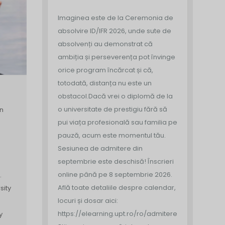
Imaginea este de la Ceremonia de
absolvire ID/IFR 2026, unde sute de
absolvenți au demonstrat că
ambiția și perseverența pot învinge
orice program încărcat și că,
totodată, distanța nu este un
obstacol.
Dacă vrei o diplomă de la
o universitate de prestigiu fără să
in
pui viața profesională sau familia pe
pauză, acum este momentul tău.
Sesiunea de admitere din
septembrie este deschisă!
Înscrieri
online până pe 8 septembrie 2026.
.
Află toate detaliile despre calendar,
sity
locuri și dosar aici:
https://elearning.upt.ro/ro/admitere/
y