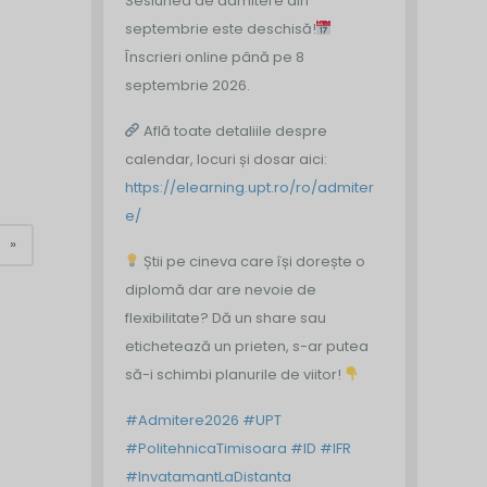
Sesiunea de admitere din
septembrie este deschisă!
Înscrieri online până pe 8
septembrie 2026.
Află toate detaliile despre
calendar, locuri și dosar aici:
https://elearning.upt.ro/ro/admiter
e/
»
Știi pe cineva care își dorește o
diplomă dar are nevoie de
flexibilitate? Dă un share sau
etichetează un prieten, s-ar putea
să-i schimbi planurile de viitor!
#Admitere2026
#UPT
#PolitehnicaTimisoara
#ID
#IFR
#InvatamantLaDistanta