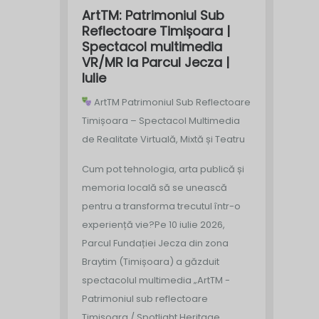
ArtTM: Patrimoniul Sub
Reflectoare Timișoara |
Spectacol multimedia
VR/MR la Parcul Jecza |
Iulie
ArtTM Patrimoniul Sub Reflectoare
Timișoara – Spectacol Multimedia
de Realitate Virtuală, Mixtă și Teatru
Cum pot tehnologia, arta publică și
memoria locală să se unească
pentru a transforma trecutul într-o
experiență vie?
Pe 10 iulie 2026,
Parcul Fundației Jecza din zona
Braytim (Timișoara) a găzduit
spectacolul multimedia „ArtTM -
Patrimoniul sub reflectoare
Timișoara / Spotlight Heritage