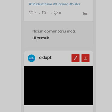
#StudiuOnline
#Cariera
#Viitor
6
1
0
Ieri
Niciun comentariu încă.
Fii primul!
cidupt