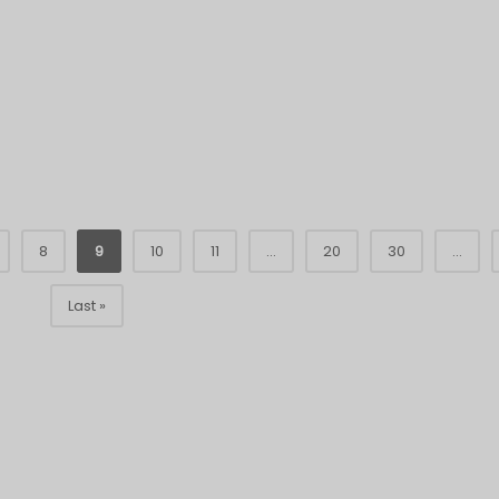
8
9
10
11
...
20
30
...
Last »