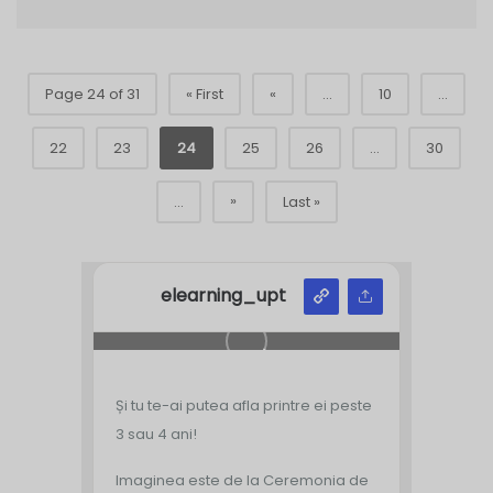
Page 24 of 31
« First
«
...
10
...
22
23
24
25
26
...
30
»
...
Last »
elearning_upt
Și tu te-ai putea afla printre ei peste
3 sau 4 ani!
Imaginea este de la Ceremonia de