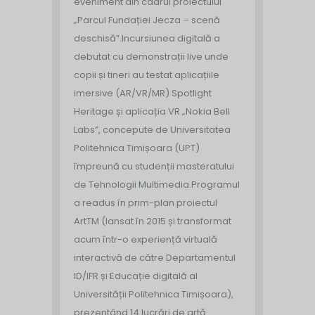
eveniment din cadrul proiectului
„Parcul Fundației Jecza – scenă
deschisă”.
Incursiunea digitală a
debutat cu demonstrații live unde
copii și tineri au testat aplicațiile
imersive (AR/VR/MR) Spotlight
Heritage și aplicația VR „Nokia Bell
Labs”, concepute de Universitatea
Politehnica Timișoara (UPT)
împreună cu studenții masteratului
de Tehnologii Multimedia.
Programul
a readus în prim-plan proiectul
ArtTM (lansat în 2015 și transformat
acum într-o experiență virtuală
interactivă de către Departamentul
ID/IFR și Educație digitală al
Universității Politehnica Timișoara),
prezentând 14 lucrări de artă