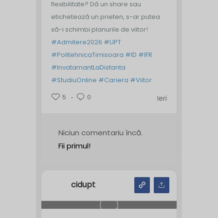
flexibilitate? Dă un share sau
etichetează un prieten, s-ar putea
să-i schimbi planurile de viitor!
#Admitere2026
#UPT
#PolitehnicaTimisoara
#ID
#IFR
#InvatamantLaDistanta
#StudiuOnline
#Cariera
#Viitor
5
0
Ieri
Niciun comentariu încă.
Fii primul!
cidupt