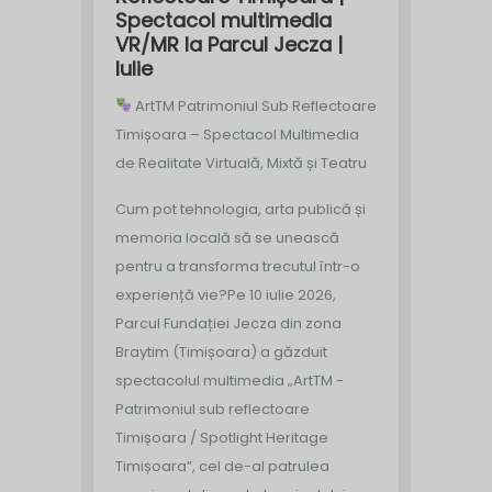
Spectacol multimedia
VR/MR la Parcul Jecza |
Iulie
ArtTM Patrimoniul Sub Reflectoare
Timișoara – Spectacol Multimedia
de Realitate Virtuală, Mixtă și Teatru
Cum pot tehnologia, arta publică și
memoria locală să se unească
pentru a transforma trecutul într-o
experiență vie?
Pe 10 iulie 2026,
Parcul Fundației Jecza din zona
Braytim (Timișoara) a găzduit
spectacolul multimedia „ArtTM -
Patrimoniul sub reflectoare
Timișoara / Spotlight Heritage
Timișoara”, cel de-al patrulea