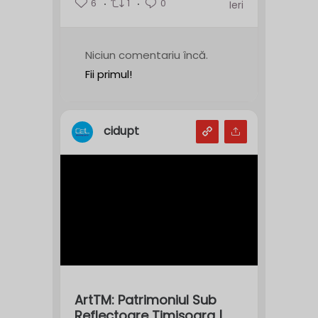
6
1
0
Ieri
Niciun comentariu încă.
Fii primul!
cidupt
ArtTM: Patrimoniul Sub
Reflectoare Timișoara |