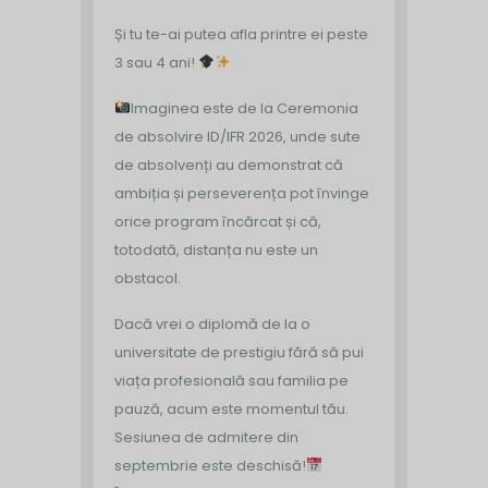
Și tu te-ai putea afla printre ei peste
3 sau 4 ani!
Imaginea este de la Ceremonia
de absolvire ID/IFR 2026, unde sute
de absolvenți au demonstrat că
ambiția și perseverența pot învinge
orice program încărcat și că,
totodată, distanța nu este un
obstacol.
Dacă vrei o diplomă de la o
universitate de prestigiu fără să pui
viața profesională sau familia pe
pauză, acum este momentul tău.
Sesiunea de admitere din
septembrie este deschisă!