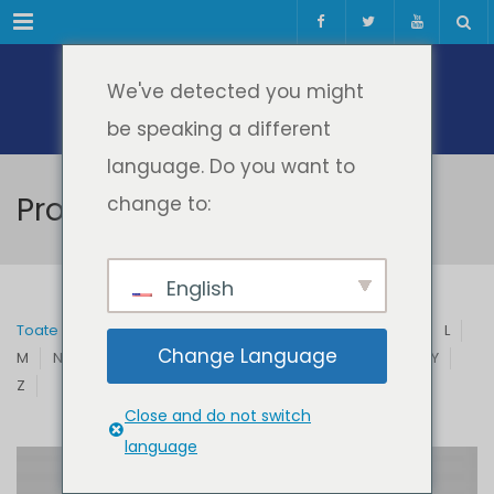
Meniul
We've detected you might
be speaking a different
language. Do you want to
Profesori & Invitați
change to:
English
Toate
A
B
C
D
E
F
G
H
I
J
K
L
Change Language
M
N
O
P
Q
R
S
T
U
V
W
X
Y
Z
Close and do not switch
language