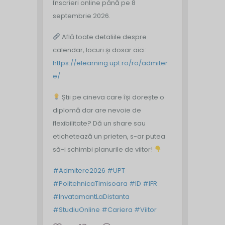
Înscrieri online până pe 8
septembrie 2026.
Află toate detaliile despre
calendar, locuri și dosar aici:
https://elearning.upt.ro/ro/admiter
e/
Știi pe cineva care își dorește o
diplomă dar are nevoie de
flexibilitate? Dă un share sau
etichetează un prieten, s-ar putea
să-i schimbi planurile de viitor!
#Admitere2026
#UPT
#PolitehnicaTimisoara
#ID
#IFR
#InvatamantLaDistanta
#StudiuOnline
#Cariera
#Viitor