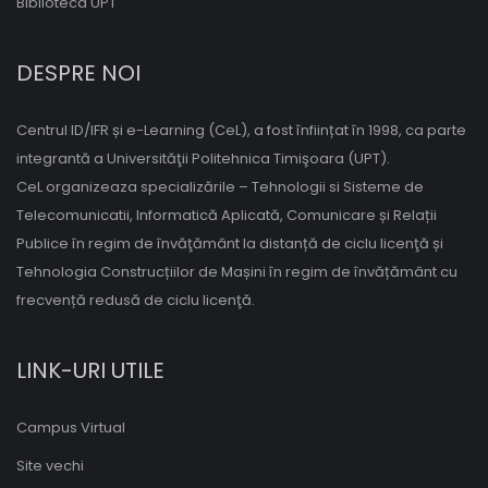
Biblioteca UPT
DESPRE NOI
Centrul ID/IFR și e-Learning (CeL), a fost înființat în 1998, ca parte
integrantă a Universităţii Politehnica Timişoara (UPT).
CeL organizeaza specializările – Tehnologii si Sisteme de
Telecomunicatii, Informatică Aplicată, Comunicare și Relații
Publice în regim de învăţământ la distanță de ciclu licenţă și
Tehnologia Construcțiilor de Mașini în regim de învățământ cu
frecvență redusă de ciclu licenţă.
LINK-URI UTILE
Campus Virtual
Site vechi