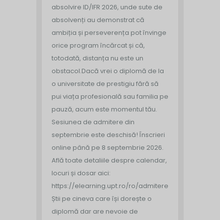
absolvire ID/IFR 2026, unde sute de
absolvenți au demonstrat că
ambiția și perseverența pot învinge
orice program încărcat și că,
totodată, distanța nu este un
obstacol.
Dacă vrei o diplomă de la
o universitate de prestigiu fără să
pui viața profesională sau familia pe
pauză, acum este momentul tău.
Sesiunea de admitere din
septembrie este deschisă!
Înscrieri
online până pe 8 septembrie 2026.
Află toate detaliile despre calendar,
locuri și dosar aici:
https://elearning.upt.ro/ro/admitere/
Știi pe cineva care își dorește o
diplomă dar are nevoie de