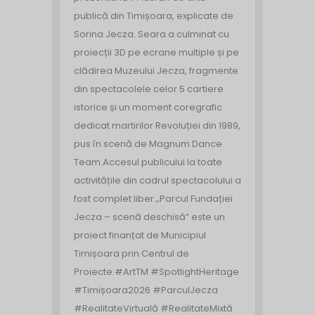
publică din Timișoara, explicate de
Sorina Jecza. Seara a culminat cu
proiecții 3D pe ecrane multiple și pe
clădirea Muzeului Jecza, fragmente
din spectacolele celor 5 cartiere
istorice și un moment coregrafic
dedicat martirilor Revoluției din 1989,
pus în scenă de Magnum Dance
Team.
Accesul publicului la toate
activitățile din cadrul spectacolului a
fost complet liber.
„Parcul Fundației
Jecza – scenă deschisă” este un
proiect finanțat de Municipiul
Timișoara prin Centrul de
Proiecte.
#ArtTM #SpotlightHeritage
#Timișoara2026 #ParculJecza
#RealitateVirtuală #RealitateMixtă