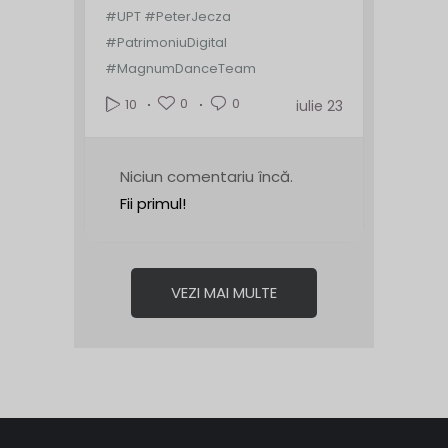
#UPT #PeterJecza
#PatrimoniuDigital
#MagnumDanceTeam
0
0
10
iulie 23
Niciun comentariu încă.
Fii primul!
VEZI MAI MULTE