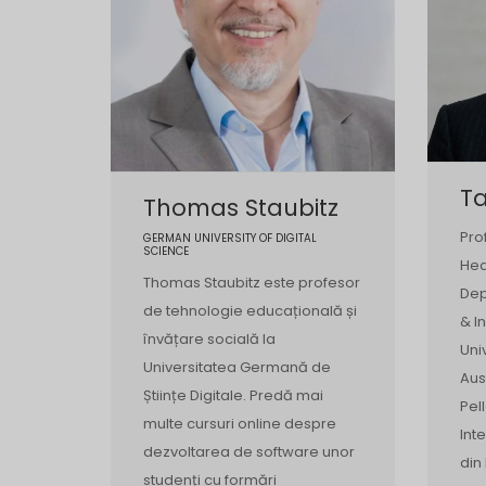
Ta
Thomas Staubitz
Prof
GERMAN UNIVERSITY OF DIGITAL
SCIENCE
Hea
Thomas Staubitz este profesor
Dep
de tehnologie educațională și
& I
învățare socială la
Uni
Universitatea Germană de
Aus
Științe Digitale. Predă mai
Pel
multe cursuri online despre
Int
dezvoltarea de software unor
din 
studenți cu formări