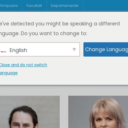
 Timișoara
Facultati
Departamente
Despre DeL
Educație
Educație
've detected you might be speaking a different
pagină
Cine suntem
Oferta de cursuri
Digitaliz
nguage. Do you want to change to:
Change Langua
English
Close and do not switch
language
K
L
M
N
O
P
Q
R
S
T
U
V
W
X