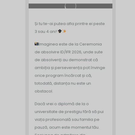
Și tu te-ai putea afla printre ei peste
3 sau 4 ani!
Imaginea este de la Ceremonia
de absolvire ID/IFR 2026, unde sute
de absolvenți au demonstrat că
ambiția și perseverența pot învinge
orice program încărcat și că,
totodată, distanța nu este un
obstacol.
Dacă vrei o diplomă de la o
universitate de prestigiu fără să pui
viața profesională sau familia pe
pauză, acum este momentul tău.