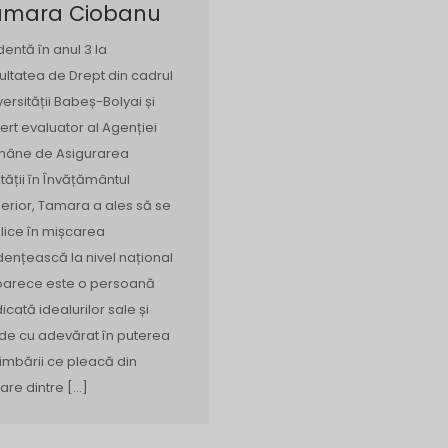
amara Ciobanu
dentă în anul 3 la
ultatea de Drept din cadrul
versității Babeș-Bolyai și
ert evaluator al Agenției
âne de Asigurarea
ității în Învățământul
erior, Tamara a ales să se
lice în mișcarea
dențească la nivel național
arece este o persoană
icată idealurilor sale și
de cu adevărat în puterea
imbării ce pleacă din
care dintre […]