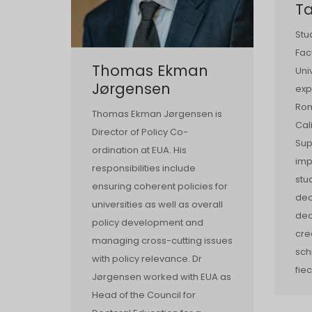
T
Stu
Fac
Thomas Ekman
Uni
Jørgensen
exp
Rom
Thomas Ekman Jørgensen is
Cal
Director of Policy Co-
Sup
ordination at EUA. His
imp
responsibilities include
stu
ensuring coherent policies for
deo
universities as well as overall
ded
policy development and
cre
managing cross-cutting issues
sch
with policy relevance. Dr
fie
Jørgensen worked with EUA as
Head of the Council for