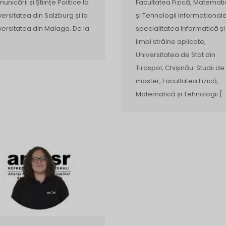
unicării și Științe Politice la
Facultatea Fizică, Matemat
versitatea din Salzburg și la
și Tehnologii Informaționale
versitatea din Malaga. De la
specialitatea Informatică și
limbi străine aplicate,
Universitatea de Stat din
Tiraspol, Chișinău. Studii de
master, Facultatea Fizică,
Matematică și Tehnologii [