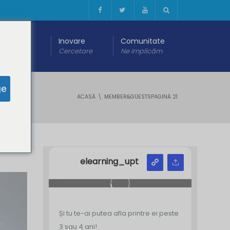
 digitală
Inovare
Comunitate
are
Cercetare
Ne implicăm
ge
ACASĂ
MEMBER&GUESTS
PAGINĂ 21
Y
Z
elearning_upt
Și tu te-ai putea afla printre ei peste
3 sau 4 ani!