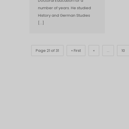
Doctoral Education for a
number of years. He studied
History and German Studies
[…]
Page 21 of 31
« First
«
...
10