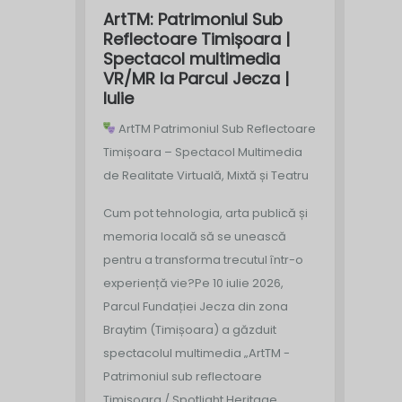
ArtTM: Patrimoniul Sub
Reflectoare Timișoara |
Spectacol multimedia
VR/MR la Parcul Jecza |
Iulie
ArtTM Patrimoniul Sub Reflectoare
Timișoara – Spectacol Multimedia
de Realitate Virtuală, Mixtă și Teatru
Cum pot tehnologia, arta publică și
memoria locală să se unească
pentru a transforma trecutul într-o
experiență vie?
Pe 10 iulie 2026,
Parcul Fundației Jecza din zona
Braytim (Timișoara) a găzduit
spectacolul multimedia „ArtTM -
Patrimoniul sub reflectoare
Timișoara / Spotlight Heritage