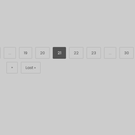
...
19
20
21
22
23
...
30
»
Last »