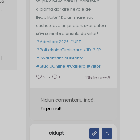
Știi pe cineva care își dorește o
ică
diplomă dar are nevoie de
,
flexibilitate? Dă un share sau
etichetează un prieten, s-ar putea
să-i schimbi planurile de viitor!
#Admitere2026
#UPT
#PolitehnicaTimisoara
#ID
#IFR
#InvatamantLaDistanta
…]
#StudiuOnline
#Cariera
#Viitor
3
0
13h în urmă
Niciun comentariu încă.
Fii primul!
cidupt