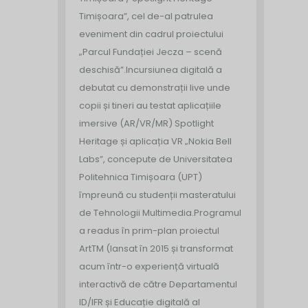
Timișoara”, cel de-al patrulea
eveniment din cadrul proiectului
„Parcul Fundației Jecza – scenă
deschisă”.
Incursiunea digitală a
debutat cu demonstrații live unde
copii și tineri au testat aplicațiile
imersive (AR/VR/MR) Spotlight
Heritage și aplicația VR „Nokia Bell
Labs”, concepute de Universitatea
Politehnica Timișoara (UPT)
împreună cu studenții masteratului
de Tehnologii Multimedia.
Programul
a readus în prim-plan proiectul
ArtTM (lansat în 2015 și transformat
acum într-o experiență virtuală
interactivă de către Departamentul
ID/IFR și Educație digitală al