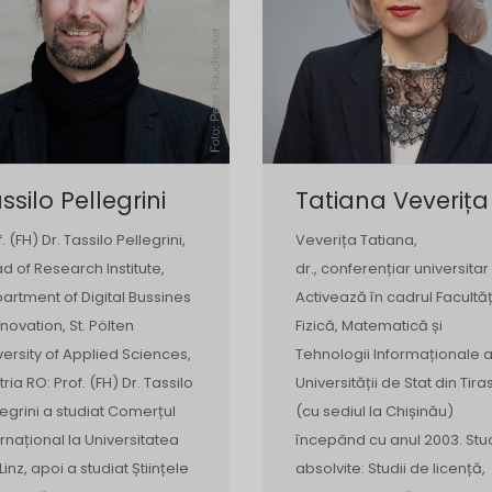
ssilo Pellegrini
Tatiana Veverița
. (FH) Dr. Tassilo Pellegrini,
Veverița Tatiana,
d of Research Institute,
dr., conferențiar universitar
artment of Digital Bussines
Activează în cadrul Facultăț
nnovation, St. Pölten
Fizică, Matematică și
versity of Applied Sciences,
Tehnologii Informaționale 
tria RO: Prof. (FH) Dr. Tassilo
Universității de Stat din Tira
legrini a studiat Comerțul
(cu sediul la Chișinău)
ernațional la Universitatea
începând cu anul 2003. Stud
Linz, apoi a studiat Științele
absolvite: Studii de licență,