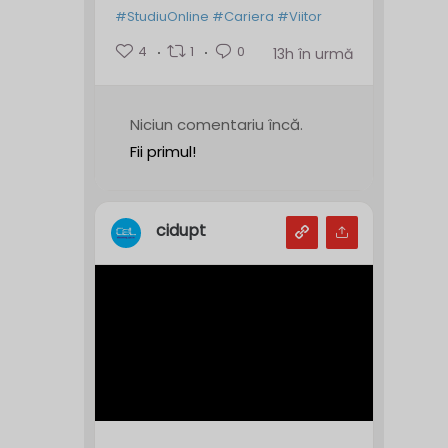
#StudiuOnline
#Cariera
#Viitor
4
1
0
13h în urmă
Niciun comentariu încă.
Fii primul!
cidupt