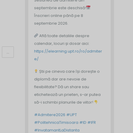
Sesiunea de admitere din
septembrie este deschisă!
Înscrieri online până pe 8
septembrie 2026.
Află toate detaliile despre
calendar, locuri și dosar aici:
https://elearning.upt.ro/ro/admiter
...
e/
Știi pe cineva care își dorește o
diplomă dar are nevoie de
flexibilitate? Dă un share sau
etichetează un prieten, s-ar putea
să-i schimbi planurile de viitor!
#Admitere2026
#UPT
#PolitehnicaTimisoara
#ID
#IFR
#InvatamantLaDistanta