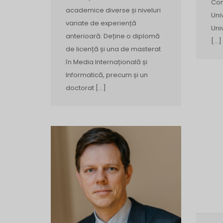
Com
academice diverse și niveluri
Uni
variate de experiență
Uni
anterioară. Deține o diplomă
[…]
de licență și una de masterat
în Media Internațională și
Informatică, precum și un
doctorat […]