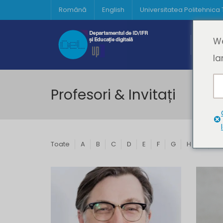
Română
English
Universitatea Politehnica
Acasă
We
Prima 
la
Profesori & Invitați
Toate
A
B
C
D
E
F
G
H
I
J