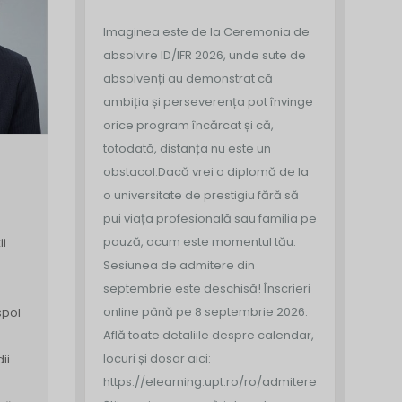
Imaginea este de la Ceremonia de
absolvire ID/IFR 2026, unde sute de
absolvenți au demonstrat că
ambiția și perseverența pot învinge
orice program încărcat și că,
totodată, distanța nu este un
obstacol.
Dacă vrei o diplomă de la
o universitate de prestigiu fără să
pui viața profesională sau familia pe
pauză, acum este momentul tău.
ii
Sesiunea de admitere din
septembrie este deschisă!
Înscrieri
a
online până pe 8 septembrie 2026.
spol
Află toate detaliile despre calendar,
locuri și dosar aici:
ii
https://elearning.upt.ro/ro/admitere/