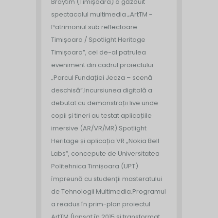
Braytim (Timișoara) a găzduit
spectacolul multimedia „ArtTM -
Patrimoniul sub reflectoare
Timișoara / Spotlight Heritage
Timișoara”, cel de-al patrulea
eveniment din cadrul proiectului
„Parcul Fundației Jecza – scenă
deschisă”.
Incursiunea digitală a
debutat cu demonstrații live unde
copii și tineri au testat aplicațiile
imersive (AR/VR/MR) Spotlight
Heritage și aplicația VR „Nokia Bell
Labs”, concepute de Universitatea
Politehnica Timișoara (UPT)
împreună cu studenții masteratului
de Tehnologii Multimedia.
Programul
a readus în prim-plan proiectul
ArtTM (lansat în 2015 și transformat