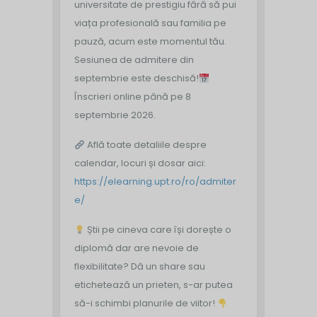
universitate de prestigiu fără să pui
viața profesională sau familia pe
pauză, acum este momentul tău.
Sesiunea de admitere din
septembrie este deschisă!
Înscrieri online până pe 8
septembrie 2026.
Află toate detaliile despre
calendar, locuri și dosar aici:
https://elearning.upt.ro/ro/admiter
e/
Știi pe cineva care își dorește o
diplomă dar are nevoie de
flexibilitate? Dă un share sau
etichetează un prieten, s-ar putea
să-i schimbi planurile de viitor!