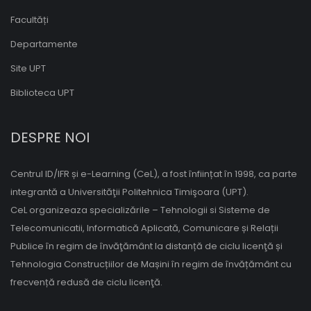
Facultăți
Departamente
Site UPT
Biblioteca UPT
DESPRE NOI
Centrul ID/IFR și e-Learning (CeL), a fost înființat în 1998, ca parte
integrantă a Universităţii Politehnica Timişoara (UPT).
CeL organizeaza specializările – Tehnologii si Sisteme de
Telecomunicatii, Informatică Aplicată, Comunicare și Relații
Publice în regim de învăţământ la distanță de ciclu licenţă și
Tehnologia Construcțiilor de Mașini în regim de învățământ cu
frecvență redusă de ciclu licenţă.