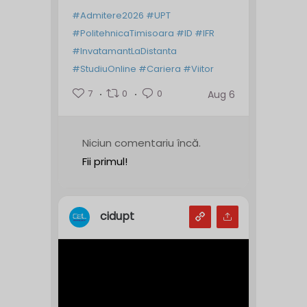
#Admitere2026
#UPT
#PolitehnicaTimisoara
#ID
#IFR
#InvatamantLaDistanta
#StudiuOnline
#Cariera
#Viitor
7
0
0
Aug 6
Niciun comentariu încă.
Fii primul!
cidupt