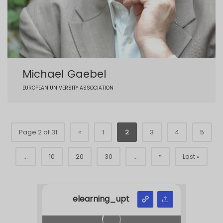
Michael Gaebel
EUROPEAN UNIVERSITY ASSOCIATION
Page 2 of 31
«
1
2
3
4
5
»
...
10
20
30
...
Last »
elearning_upt