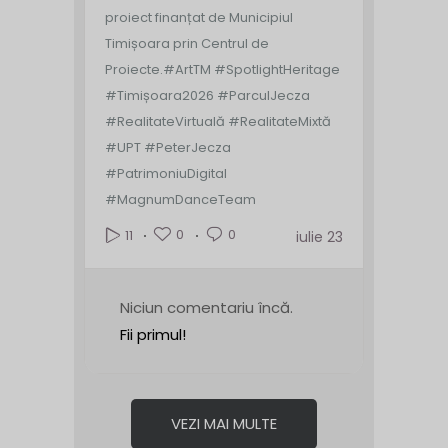
proiect finanțat de Municipiul
Timișoara prin Centrul de
Proiecte.
#ArtTM #SpotlightHeritage
#Timișoara2026 #ParculJecza
#RealitateVirtuală #RealitateMixtă
#UPT #PeterJecza
#PatrimoniuDigital
#MagnumDanceTeam
0
0
11
iulie 23
Niciun comentariu încă.
Fii primul!
VEZI MAI MULTE