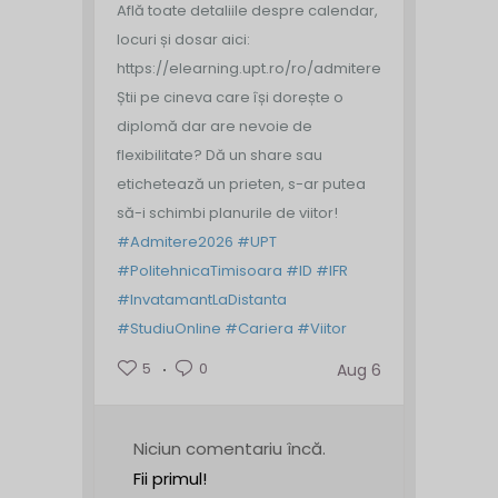
Află toate detaliile despre calendar,
locuri și dosar aici:
https://elearning.upt.ro/ro/admitere/
Știi pe cineva care își dorește o
diplomă dar are nevoie de
flexibilitate? Dă un share sau
etichetează un prieten, s-ar putea
să-i schimbi planurile de viitor!
#Admitere2026
#UPT
#PolitehnicaTimisoara
#ID
#IFR
#InvatamantLaDistanta
#StudiuOnline
#Cariera
#Viitor
5
0
Aug 6
Niciun comentariu încă.
Fii primul!