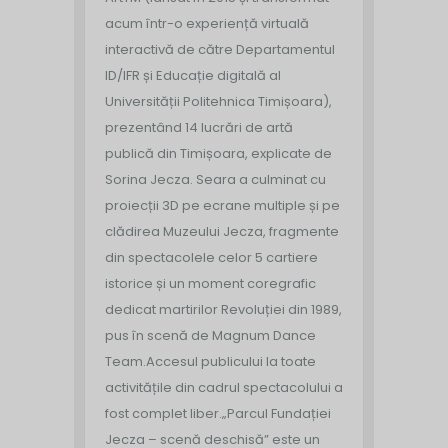
acum într-o experiență virtuală
interactivă de către Departamentul
ID/IFR și Educație digitală al
Universității Politehnica Timișoara),
prezentând 14 lucrări de artă
publică din Timișoara, explicate de
Sorina Jecza. Seara a culminat cu
proiecții 3D pe ecrane multiple și pe
clădirea Muzeului Jecza, fragmente
din spectacolele celor 5 cartiere
istorice și un moment coregrafic
dedicat martirilor Revoluției din 1989,
pus în scenă de Magnum Dance
Team.
Accesul publicului la toate
activitățile din cadrul spectacolului a
fost complet liber.
„Parcul Fundației
Jecza – scenă deschisă” este un