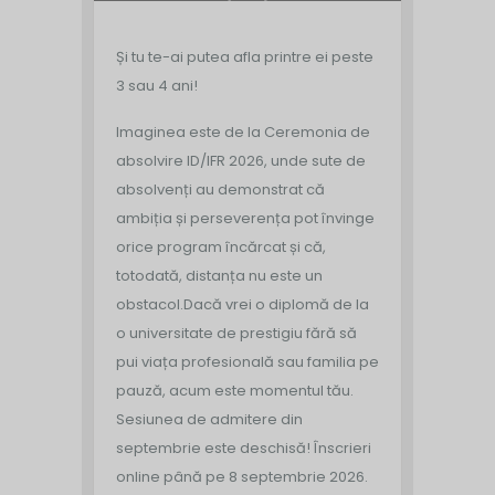
Și tu te-ai putea afla printre ei peste
3 sau 4 ani!
Imaginea este de la Ceremonia de
absolvire ID/IFR 2026, unde sute de
absolvenți au demonstrat că
ambiția și perseverența pot învinge
orice program încărcat și că,
totodată, distanța nu este un
obstacol.
Dacă vrei o diplomă de la
o universitate de prestigiu fără să
pui viața profesională sau familia pe
pauză, acum este momentul tău.
Sesiunea de admitere din
septembrie este deschisă!
Înscrieri
online până pe 8 septembrie 2026.