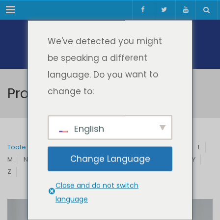
Meniul
We've detected you might
be speaking a different
language. Do you want to
Profesori & Invitați
change to:
English
Toate
A
B
C
D
E
F
G
H
I
J
K
L
Change Language
M
N
O
P
Q
R
S
T
U
V
W
X
Y
Z
Close and do not switch
language