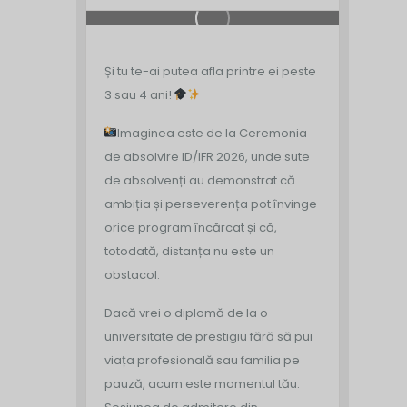
Și tu te-ai putea afla printre ei peste
3 sau 4 ani!
Imaginea este de la Ceremonia
de absolvire ID/IFR 2026, unde sute
de absolvenți au demonstrat că
ambiția și perseverența pot învinge
orice program încărcat și că,
totodată, distanța nu este un
obstacol.
Dacă vrei o diplomă de la o
universitate de prestigiu fără să pui
viața profesională sau familia pe
pauză, acum este momentul tău.