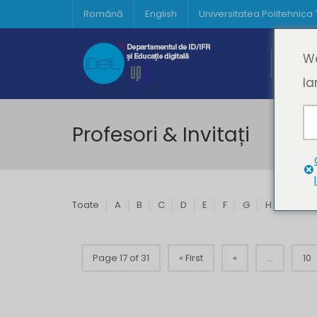
Română
English
Universitatea Politehnica
Acasă
We
Prima 
la
Profesori & Invitați
Toate
A
B
C
D
E
F
G
H
I
J
Page 17 of 31
« First
«
...
10