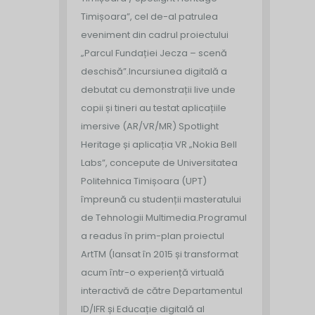
Timișoara”, cel de-al patrulea
eveniment din cadrul proiectului
„Parcul Fundației Jecza – scenă
deschisă”.
Incursiunea digitală a
debutat cu demonstrații live unde
copii și tineri au testat aplicațiile
imersive (AR/VR/MR) Spotlight
Heritage și aplicația VR „Nokia Bell
Labs”, concepute de Universitatea
Politehnica Timișoara (UPT)
împreună cu studenții masteratului
de Tehnologii Multimedia.
Programul
a readus în prim-plan proiectul
ArtTM (lansat în 2015 și transformat
acum într-o experiență virtuală
interactivă de către Departamentul
ID/IFR și Educație digitală al