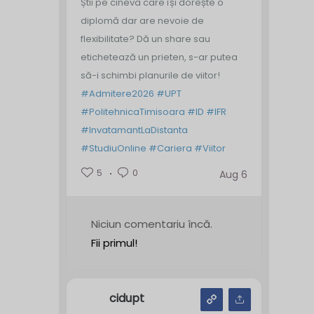
Știi pe cineva care își dorește o
diplomă dar are nevoie de
flexibilitate? Dă un share sau
etichetează un prieten, s-ar putea
să-i schimbi planurile de viitor!
#Admitere2026
#UPT
#PolitehnicaTimisoara
#ID
#IFR
#InvatamantLaDistanta
#StudiuOnline
#Cariera
#Viitor
5
0
Aug 6
Niciun comentariu încă.
Fii primul!
cidupt