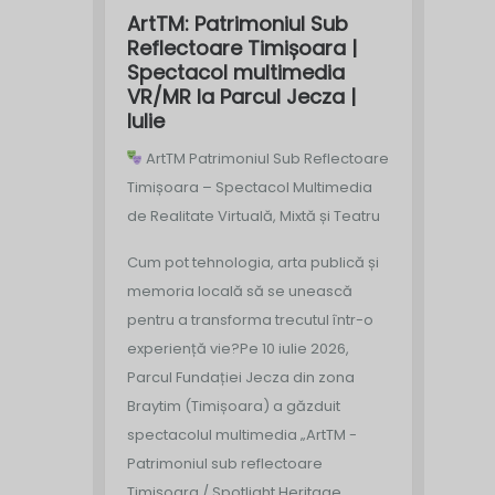
ArtTM: Patrimoniul Sub
Reflectoare Timișoara |
Spectacol multimedia
VR/MR la Parcul Jecza |
Iulie
ArtTM Patrimoniul Sub Reflectoare
Timișoara – Spectacol Multimedia
de Realitate Virtuală, Mixtă și Teatru
Cum pot tehnologia, arta publică și
memoria locală să se unească
pentru a transforma trecutul într-o
experiență vie?
Pe 10 iulie 2026,
Parcul Fundației Jecza din zona
Braytim (Timișoara) a găzduit
spectacolul multimedia „ArtTM -
Patrimoniul sub reflectoare
Timișoara / Spotlight Heritage