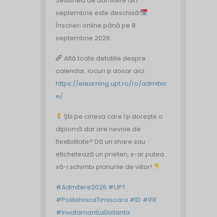
Sesiunea de admitere din
septembrie este deschisă!
Înscrieri online până pe 8
septembrie 2026.
Află toate detaliile despre
calendar, locuri și dosar aici:
https://elearning.upt.ro/ro/admiter
e/
Știi pe cineva care își dorește o
diplomă dar are nevoie de
flexibilitate? Dă un share sau
etichetează un prieten, s-ar putea
să-i schimbi planurile de viitor!
#Admitere2026
#UPT
#PolitehnicaTimisoara
#ID
#IFR
#InvatamantLaDistanta