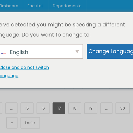
 Timișoara
Facultati
Departamente
Despre DeL
Educație
Educație
've detected you might be speaking a different
pagină
Cine suntem
Oferta de cursuri
Digitaliz
nguage. Do you want to change to:
Change Langua
English
Close and do not switch
language
K
L
M
N
O
P
Q
R
S
T
U
V
W
X
...
15
16
17
18
19
...
30
»
Last »