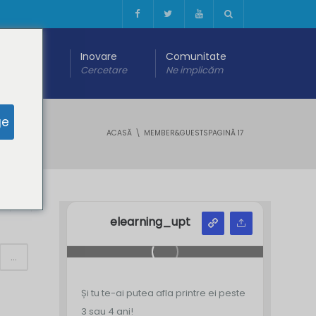
 digitală
Inovare
Comunitate
are
Cercetare
Ne implicăm
ge
ACASĂ
MEMBER&GUESTS
PAGINĂ 17
Y
Z
elearning_upt
...
Și tu te-ai putea afla printre ei peste
3 sau 4 ani!