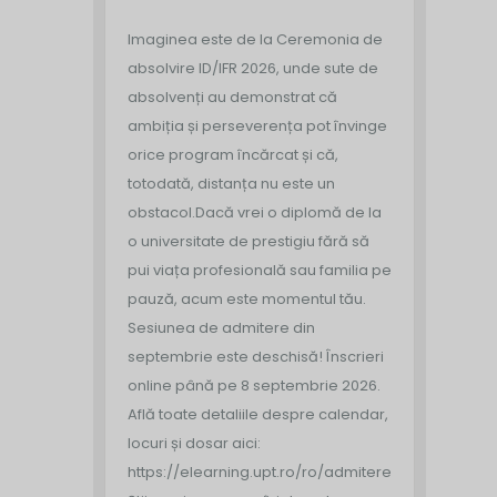
Imaginea este de la Ceremonia de
absolvire ID/IFR 2026, unde sute de
absolvenți au demonstrat că
ambiția și perseverența pot învinge
orice program încărcat și că,
totodată, distanța nu este un
obstacol.
Dacă vrei o diplomă de la
o universitate de prestigiu fără să
pui viața profesională sau familia pe
pauză, acum este momentul tău.
Sesiunea de admitere din
septembrie este deschisă!
Înscrieri
online până pe 8 septembrie 2026.
Află toate detaliile despre calendar,
locuri și dosar aici:
https://elearning.upt.ro/ro/admitere/