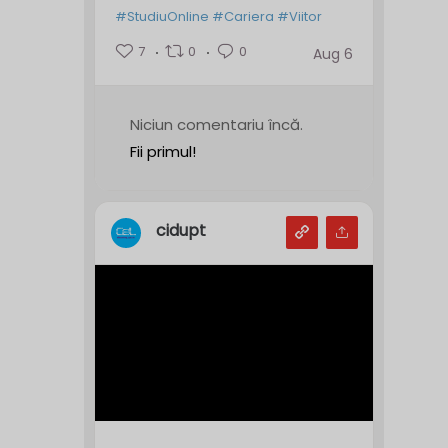
#StudiuOnline
#Cariera
#Viitor
7
0
0
Aug 6
Niciun comentariu încă.
Fii primul!
cidupt