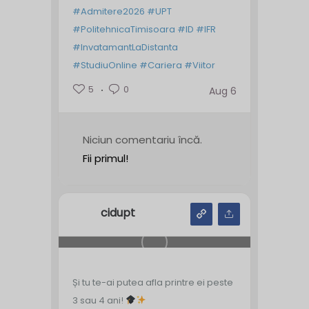
#Admitere2026
#UPT
#PolitehnicaTimisoara
#ID
#IFR
#InvatamantLaDistanta
#StudiuOnline
#Cariera
#Viitor
5
0
Aug 6
Niciun comentariu încă.
Fii primul!
cidupt
Și tu te-ai putea afla printre ei peste
3 sau 4 ani!