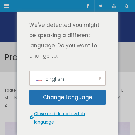
Meniul
We've detected you might
be speaking a different
language. Do you want to
Profesori & Invitați
change to:
English
Toate
A
B
C
D
E
F
G
H
I
J
K
L
Change Language
M
N
O
P
Q
R
S
T
U
V
W
X
Y
Z
Close and do not switch
language