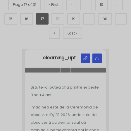
Page 17 of 31
« First
«
...
10
...
15
16
17
18
19
...
30
...
»
Last »
elearning_upt
Și tu te-ai putea afla printre ei peste
3 sau 4 ani!
Imaginea este de la Ceremonia de
absolvire ID/IFR 2026, unde sute de
absolvenți au demonstrat că
ambiția și perseverența pot învinge