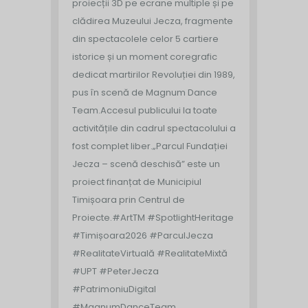
proiecții 3D pe ecrane multiple și pe
clădirea Muzeului Jecza, fragmente
din spectacolele celor 5 cartiere
istorice și un moment coregrafic
dedicat martirilor Revoluției din 1989,
pus în scenă de Magnum Dance
Team.
Accesul publicului la toate
activitățile din cadrul spectacolului a
fost complet liber.
„Parcul Fundației
Jecza – scenă deschisă” este un
proiect finanțat de Municipiul
Timișoara prin Centrul de
Proiecte.
#ArtTM #SpotlightHeritage
#Timișoara2026 #ParculJecza
#RealitateVirtuală #RealitateMixtă
#UPT #PeterJecza
#PatrimoniuDigital
#MagnumDanceTeam