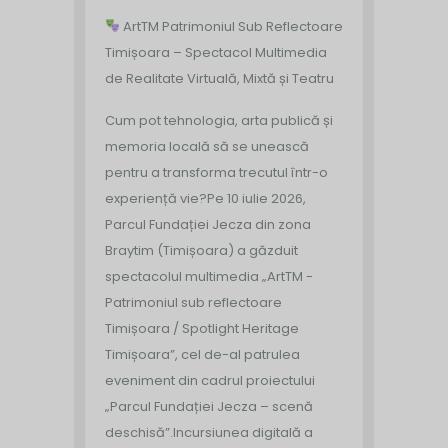
ArtTM Patrimoniul Sub Reflectoare
Timișoara – Spectacol Multimedia
de Realitate Virtuală, Mixtă și Teatru
Cum pot tehnologia, arta publică și
memoria locală să se unească
pentru a transforma trecutul într-o
experiență vie?
Pe 10 iulie 2026,
Parcul Fundației Jecza din zona
Braytim (Timișoara) a găzduit
spectacolul multimedia „ArtTM -
Patrimoniul sub reflectoare
Timișoara / Spotlight Heritage
Timișoara”, cel de-al patrulea
eveniment din cadrul proiectului
„Parcul Fundației Jecza – scenă
deschisă”.
Incursiunea digitală a