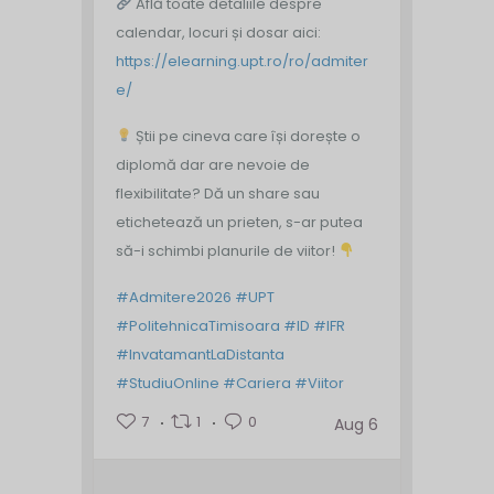
Află toate detaliile despre
calendar, locuri și dosar aici:
https://elearning.upt.ro/ro/admiter
e/
Știi pe cineva care își dorește o
diplomă dar are nevoie de
flexibilitate? Dă un share sau
etichetează un prieten, s-ar putea
să-i schimbi planurile de viitor!
#Admitere2026
#UPT
#PolitehnicaTimisoara
#ID
#IFR
#InvatamantLaDistanta
#StudiuOnline
#Cariera
#Viitor
7
1
0
Aug 6