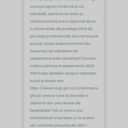
orice program încărcat și că,
totodată, distanța nu este un
obstacol.
Dacă vrei o diplomă de la
o universitate de prestigiu fără să
pui viața profesională sau familia pe
pauză, acum este momentul tău.
Sesiunea de admitere din
septembrie este deschisă!
Înscrieri
online până pe 8 septembrie 2026.
Află toate detaliile despre calendar,
locuri și dosar aici:
https://elearning.upt.ro/ro/admitere/
Știi pe cineva care își dorește o
diplomă dar are nevoie de
flexibilitate? Dă un share sau
etichetează un prieten, s-ar putea
să-i schimbi planurile de viitor!