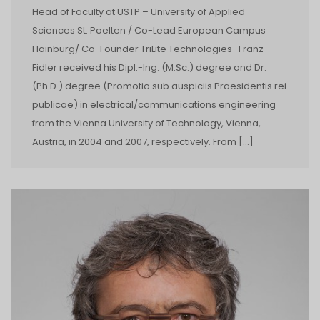
Head of Faculty at USTP – University of Applied
Sciences St. Poelten / Co-Lead European Campus
Hainburg/ Co-Founder TriLite Technologies Franz
Fidler received his Dipl.-Ing. (M.Sc.) degree and Dr.
(Ph.D.) degree (Promotio sub auspiciis Praesidentis rei
publicae) in electrical/communications engineering
from the Vienna University of Technology, Vienna,
Austria, in 2004 and 2007, respectively. From […]