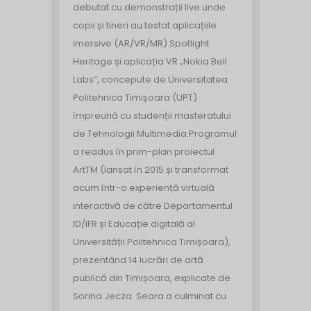
debutat cu demonstrații live unde
copii și tineri au testat aplicațiile
imersive (AR/VR/MR) Spotlight
Heritage și aplicația VR „Nokia Bell
Labs”, concepute de Universitatea
Politehnica Timișoara (UPT)
împreună cu studenții masteratului
de Tehnologii Multimedia.
Programul
a readus în prim-plan proiectul
ArtTM (lansat în 2015 și transformat
acum într-o experiență virtuală
interactivă de către Departamentul
ID/IFR și Educație digitală al
Universității Politehnica Timișoara),
prezentând 14 lucrări de artă
publică din Timișoara, explicate de
Sorina Jecza. Seara a culminat cu