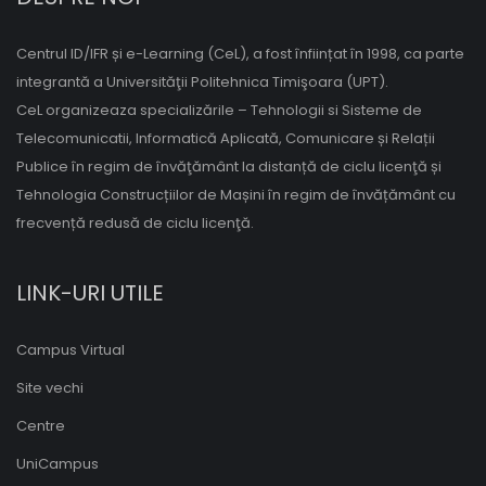
Centrul ID/IFR și e-Learning (CeL), a fost înființat în 1998, ca parte
integrantă a Universităţii Politehnica Timişoara (UPT).
CeL organizeaza specializările – Tehnologii si Sisteme de
Telecomunicatii, Informatică Aplicată, Comunicare și Relații
Publice în regim de învăţământ la distanță de ciclu licenţă și
Tehnologia Construcțiilor de Mașini în regim de învățământ cu
frecvență redusă de ciclu licenţă.
LINK-URI UTILE
Campus Virtual
Site vechi
Centre
UniCampus