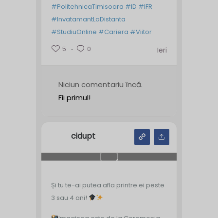
#PolitehnicaTimisoara
#ID
#IFR
#InvatamantLaDistanta
#StudiuOnline
#Cariera
#Viitor
5
0
Ieri
Niciun comentariu încă.
Fii primul!
cidupt
Și tu te-ai putea afla printre ei peste
3 sau 4 ani!