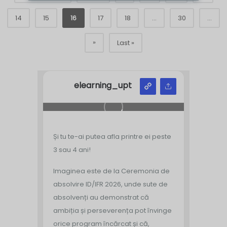
14
15
16
17
18
...
30
...
»
Last »
elearning_upt
Și tu te-ai putea afla printre ei peste
3 sau 4 ani!
Imaginea este de la Ceremonia de
absolvire ID/IFR 2026, unde sute de
absolvenți au demonstrat că
ambiția și perseverența pot învinge
orice program încărcat și că,