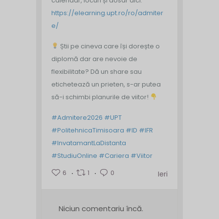
calendar, locuri și dosar aici:
https://elearning.upt.ro/ro/admiter
e/
Știi pe cineva care își dorește o
diplomă dar are nevoie de
flexibilitate? Dă un share sau
etichetează un prieten, s-ar putea
să-i schimbi planurile de viitor!
#Admitere2026
#UPT
#PolitehnicaTimisoara
#ID
#IFR
#InvatamantLaDistanta
#StudiuOnline
#Cariera
#Viitor
6
1
0
Ieri
Niciun comentariu încă.