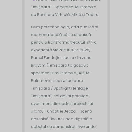
Timișoara – Spectacol Multimedia
de Realitate Virtuală, Mixtă și Teatru
Cum pot tehnologia, arta publică și
memoria locală să se unească
pentru a transforma trecutul într-o
experiență vie?
Pe 10 iulie 2026,
Parcul Fundației Jecza din zona
Braytim (Timișoara) a găzduit
spectacolul multimedia „ArtTM -
Patrimoniul sub reflectoare
Timișoara / Spotlight Heritage
Timișoara”, cel de-al patrulea
eveniment din cadrul proiectului
„Parcul Fundației Jecza – scenă
deschisă”.
Incursiunea digitală a
debutat cu demonstrații live unde