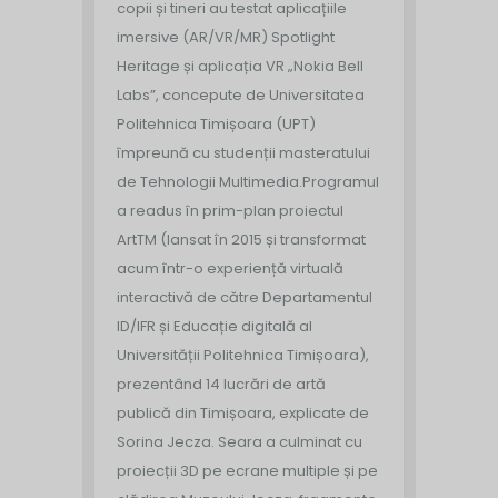
copii și tineri au testat aplicațiile
imersive (AR/VR/MR) Spotlight
Heritage și aplicația VR „Nokia Bell
Labs”, concepute de Universitatea
Politehnica Timișoara (UPT)
împreună cu studenții masteratului
de Tehnologii Multimedia.
Programul
a readus în prim-plan proiectul
ArtTM (lansat în 2015 și transformat
acum într-o experiență virtuală
interactivă de către Departamentul
ID/IFR și Educație digitală al
Universității Politehnica Timișoara),
prezentând 14 lucrări de artă
publică din Timișoara, explicate de
Sorina Jecza. Seara a culminat cu
proiecții 3D pe ecrane multiple și pe