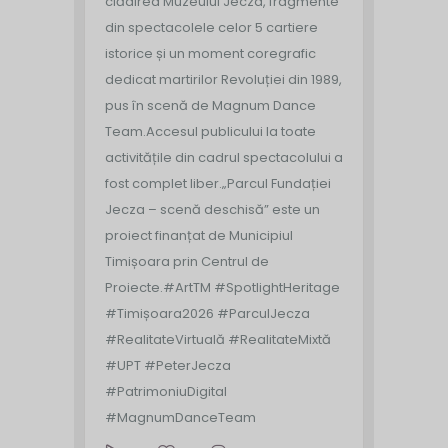
clădirea Muzeului Jecza, fragmente
din spectacolele celor 5 cartiere
istorice și un moment coregrafic
dedicat martirilor Revoluției din 1989,
pus în scenă de Magnum Dance
Team.
Accesul publicului la toate
activitățile din cadrul spectacolului a
fost complet liber.
„Parcul Fundației
Jecza – scenă deschisă” este un
proiect finanțat de Municipiul
Timișoara prin Centrul de
Proiecte.
#ArtTM #SpotlightHeritage
#Timișoara2026 #ParculJecza
#RealitateVirtuală #RealitateMixtă
#UPT #PeterJecza
#PatrimoniuDigital
#MagnumDanceTeam