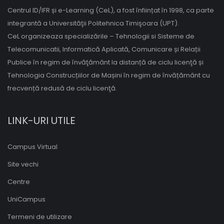
Centrul ID/IFR și e-Learning (CeL), a fost înființat în 1998, ca parte
integrantă a Universităţii Politehnica Timişoara (UPT).
CeL organizeaza specializările – Tehnologii si Sisteme de
Telecomunicatii, Informatică Aplicată, Comunicare și Relații
Publice în regim de învăţământ la distanță de ciclu licenţă și
Tehnologia Construcțiilor de Mașini în regim de învățământ cu
frecvență redusă de ciclu licenţă.
LINK-URI UTILE
Campus Virtual
Site vechi
Centre
UniCampus
Termeni de utilizare