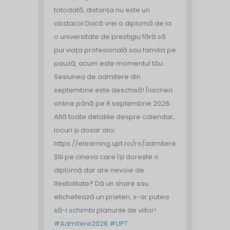
totodată, distanța nu este un
obstacol.
Dacă vrei o diplomă de la
o universitate de prestigiu fără să
pui viața profesională sau familia pe
pauză, acum este momentul tău.
Sesiunea de admitere din
septembrie este deschisă!
Înscrieri
online până pe 8 septembrie 2026.
Află toate detaliile despre calendar,
locuri și dosar aici:
https://elearning.upt.ro/ro/admitere/
Știi pe cineva care își dorește o
diplomă dar are nevoie de
flexibilitate? Dă un share sau
etichetează un prieten, s-ar putea
să-i schimbi planurile de viitor!
#Admitere2026
#UPT