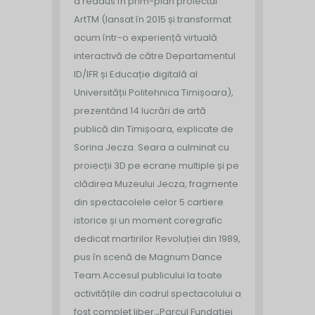
a readus în prim-plan proiectul
ArtTM (lansat în 2015 și transformat
acum într-o experiență virtuală
interactivă de către Departamentul
ID/IFR și Educație digitală al
Universității Politehnica Timișoara),
prezentând 14 lucrări de artă
publică din Timișoara, explicate de
Sorina Jecza. Seara a culminat cu
proiecții 3D pe ecrane multiple și pe
clădirea Muzeului Jecza, fragmente
din spectacolele celor 5 cartiere
istorice și un moment coregrafic
dedicat martirilor Revoluției din 1989,
pus în scenă de Magnum Dance
Team.
Accesul publicului la toate
activitățile din cadrul spectacolului a
fost complet liber.
„Parcul Fundației