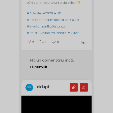
să-i schimbi planurile de viitor!
#Admitere2026
#UPT
#PolitehnicaTimisoara
#ID
#IFR
#InvatamantLaDistanta
#StudiuOnline
#Cariera
#Viitor
6
1
0
Ieri
Niciun comentariu încă.
Fii primul!
cidupt