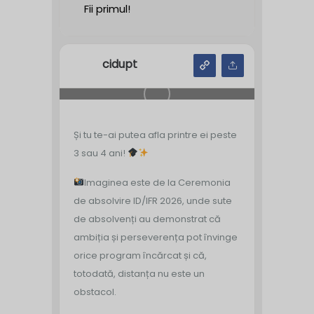
Fii primul!
cidupt
Și tu te-ai putea afla printre ei peste
3 sau 4 ani!
Imaginea este de la Ceremonia
de absolvire ID/IFR 2026, unde sute
de absolvenți au demonstrat că
ambiția și perseverența pot învinge
orice program încărcat și că,
totodată, distanța nu este un
obstacol.