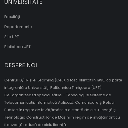
UNIVERSITATE
Facultăți
Departamente
Site UPT
Biblioteca UPT
DESPRE NOI
Centrul ID/IFR și e-Learning (CeL), a fost înființat în 1998, ca parte
integrantă a Universităţii Politehnica Timişoara (UPT).
CeL organizeaza specializările – Tehnologii si Sisteme de
Telecomunicatii, Informatică Aplicată, Comunicare și Relații
Publice în regim de învăţământ la distanță de ciclu licenţă și
Tehnologia Construcțiilor de Mașini în regim de învățământ cu
frecvență redusă de ciclu licenţă.