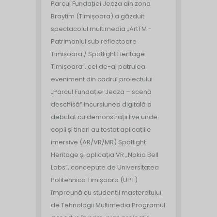
Parcul Fundației Jecza din zona
Braytim (Timișoara) a găzduit
spectacolul multimedia „ArtTM -
Patrimoniul sub reflectoare
Timișoara / Spotlight Heritage
Timișoara”, cel de-al patrulea
eveniment din cadrul proiectului
„Parcul Fundației Jecza – scenă
deschisă”.
Incursiunea digitală a
debutat cu demonstrații live unde
copii și tineri au testat aplicațiile
imersive (AR/VR/MR) Spotlight
Heritage și aplicația VR „Nokia Bell
Labs”, concepute de Universitatea
Politehnica Timișoara (UPT)
împreună cu studenții masteratului
de Tehnologii Multimedia.
Programul