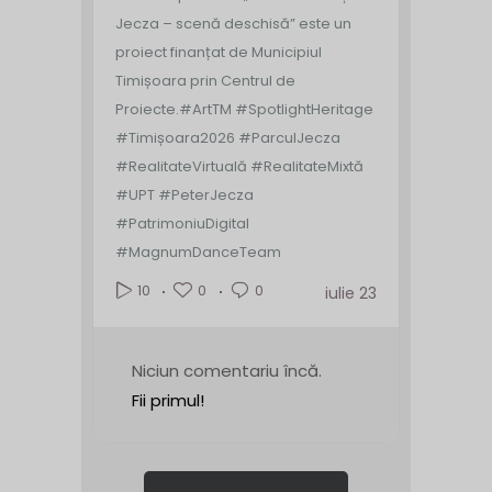
Jecza – scenă deschisă” este un
proiect finanțat de Municipiul
Timișoara prin Centrul de
Proiecte.
#ArtTM #SpotlightHeritage
#Timișoara2026 #ParculJecza
#RealitateVirtuală #RealitateMixtă
#UPT #PeterJecza
#PatrimoniuDigital
#MagnumDanceTeam
0
0
10
iulie 23
Niciun comentariu încă.
Fii primul!