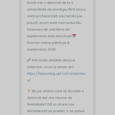
Dacă vrei o diplomă de la o
universitate de prestigiu fără să pui
viața profesională sau familia pe
pauză, acum este momentul tău.
Sesiunea de admitere din
septembrie este deschisă!
Înscrieri online până pe 8
septembrie 2026.
Află toate detaliile despre
calendar, locuri și dosar aici:
https://elearning.upt.ro/ro/admiter
e/
Știi pe cineva care își dorește o
diplomă dar are nevoie de
flexibilitate? Dă un share sau
etichetează un prieten, s-ar putea