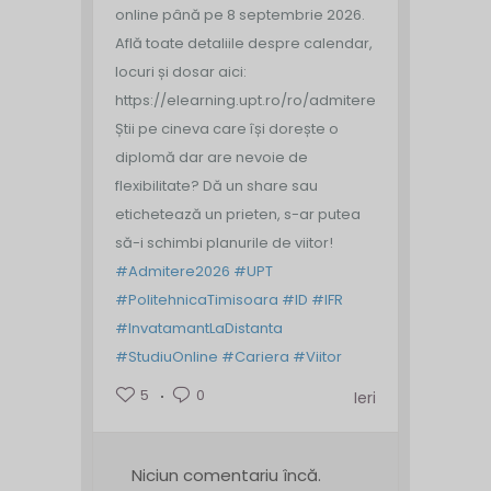
online până pe 8 septembrie 2026.
Află toate detaliile despre calendar,
locuri și dosar aici:
https://elearning.upt.ro/ro/admitere/
Știi pe cineva care își dorește o
diplomă dar are nevoie de
flexibilitate? Dă un share sau
etichetează un prieten, s-ar putea
să-i schimbi planurile de viitor!
#Admitere2026
#UPT
#PolitehnicaTimisoara
#ID
#IFR
#InvatamantLaDistanta
#StudiuOnline
#Cariera
#Viitor
5
0
Ieri
Niciun comentariu încă.