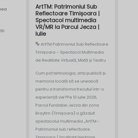
ArtTM: Patrimoniul Sub
unea
Reflectoare Timișoara |
Spectacol multimedia
VR/MR la Parcul Jecza |
ZED
Iulie
ArtTM Patrimoniul Sub Reflectoare
Timișoara – Spectacol Multimedia
de Realitate Virtuală, Mixtă și Teatru
Cum pot tehnologia, arta publică și
memoria locală să se unească
pentru a transforma trecutul într-o
experiență vie?
Pe 10 iulie 2026,
Parcul Fundației Jecza din zona
Braytim (Timișoara) a găzduit
spectacolul multimedia „ArtTM -
Patrimoniul sub reflectoare
Timișoara / Spotlight Heritage