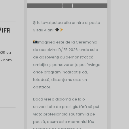
Și tu te-ai putea afla printre ei peste
/IFR
3 sau 4 ani!
Imaginea este de la Ceremonia
de absolvire ID/IFR 2026, unde sute
025 va
de absolvenți au demonstrat că
n Zoom.
ambiția și perseverența pot învinge
orice program încărcat și că,
totodată, distanța nu este un
obstacol.
Dacă vrei o diplomă de la o
universitate de prestigiu fără să pui
viața profesională sau familia pe
pauză, acum este momentul tău.