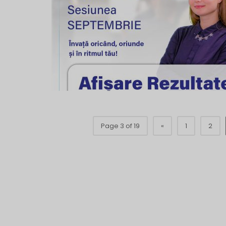
Page 3 of 19
«
1
2