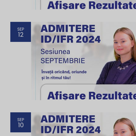
SEP
12
SEP
10