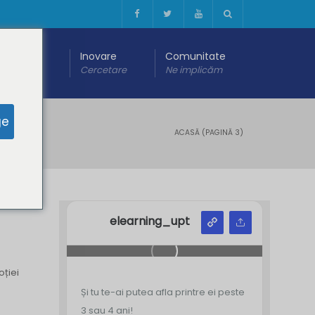
 digitală
Inovare
Comunitate
are
Cercetare
Ne implicăm
ge
ACASĂ
(PAGINĂ 3)
elearning_upt
ției
Și tu te-ai putea afla printre ei peste
3 sau 4 ani!