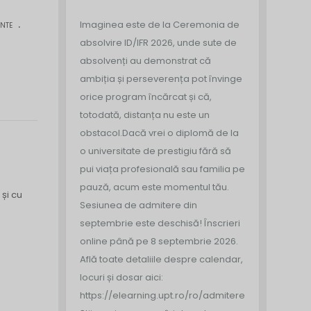
.
Imaginea este de la Ceremonia de
NTE
absolvire ID/IFR 2026, unde sute de
absolvenți au demonstrat că
ambiția și perseverența pot învinge
orice program încărcat și că,
totodată, distanța nu este un
obstacol.
Dacă vrei o diplomă de la
o universitate de prestigiu fără să
pui viața profesională sau familia pe
pauză, acum este momentul tău.
și cu
Sesiunea de admitere din
septembrie este deschisă!
Înscrieri
online până pe 8 septembrie 2026.
Află toate detaliile despre calendar,
locuri și dosar aici:
https://elearning.upt.ro/ro/admitere/