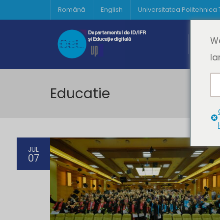
Română
English
Universitatea Politehnica
Acasă
We
Prima 
la
Educatie
JUL
07