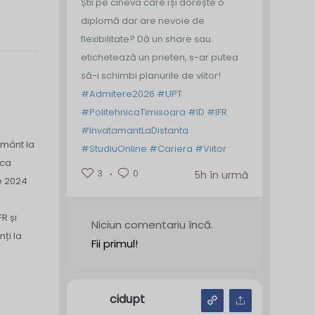
Știi pe cineva care își dorește o
diplomă dar are nevoie de
flexibilitate? Dă un share sau
etichetează un prieten, s-ar putea
să-i schimbi planurile de viitor!
#Admitere2026
#UPT
#PolitehnicaTimisoara
#ID
#IFR
#InvatamantLaDistanta
ământ la
#StudiuOnline
#Cariera
#Viitor
ica
3
0
5h în urmă
e 2024
R și
Niciun comentariu încă.
nți la
Fii primul!
cidupt