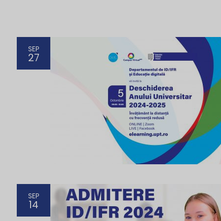
SEP
27
SEP
14