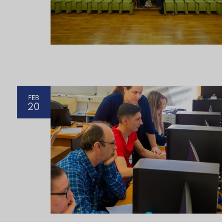
FEB
20