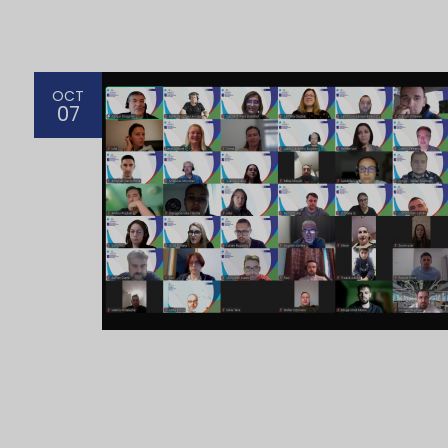
OCT
07