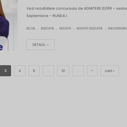
Vezi rezultatele concursului de ADMITERE ID/IFR – sesi
Septembrie – RUNDA I.
.
.
.
|
DE CEL
EDUCATIE
NOUTATI
NOUTATI EDUCATIE
UNCATEGORI
DETALIU
»
3
4
5
...
10
...
Last »