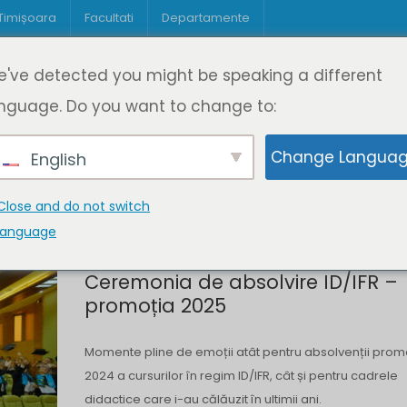
 Timișoara
Facultati
Departamente
Despre DeL
Educație
Educație
've detected you might be speaking a different
pagină
Cine suntem
Oferta de cursuri
Digitaliz
nguage. Do you want to change to:
Change Langua
English
Close and do not switch
language
Ceremonia de absolvire ID/IFR –
promoția 2025
Momente pline de emoții atât pentru absolvenții promo
2024 a cursurilor în regim ID/IFR, cât și pentru cadrele
didactice care i-au călăuzit în ultimii ani.