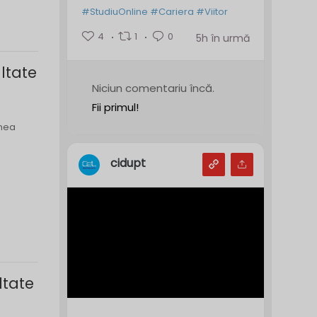
#StudiuOnline
#Cariera
#Viitor
4
1
0
5h în urmă
ltate
Niciun comentariu încă.
Fii primul!
unea
cidupt
ltate