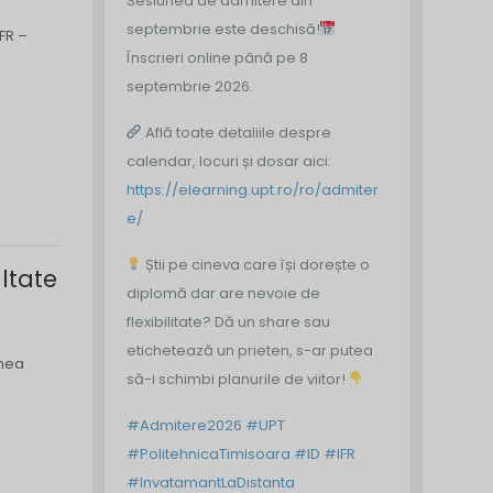
Sesiunea de admitere din
septembrie este deschisă!
FR –
Înscrieri online până pe 8
septembrie 2026.
Află toate detaliile despre
calendar, locuri și dosar aici:
https://elearning.upt.ro/ro/admiter
e/
Știi pe cineva care își dorește o
ltate
diplomă dar are nevoie de
flexibilitate? Dă un share sau
etichetează un prieten, s-ar putea
unea
să-i schimbi planurile de viitor!
#Admitere2026
#UPT
#PolitehnicaTimisoara
#ID
#IFR
#InvatamantLaDistanta