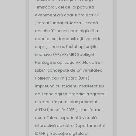
Timișoara”, cel de-al patrulea
eveniment din cadrul proiectului
„Parcul Fundației Jecza – scenă
deschisă”.
Incursiunea digitală a
debutat cu demonstrații live unde
copii și tineri au testat aplicațiile
imersive (AR/VR/MR) Spotlight
Heritage și aplicația VR „Nokia Bell
Labs”, concepute de Universitatea
Politehnica Timișoara (UPT)
împreună cu studenții masteratului
de Tehnologii Multimedia.
Programul
a readus în prim-plan proiectul
ArtTM (lansat în 2015 și transformat
acum într-o experiență virtuală
interactivă de către Departamentul
ID/IFR și Educație digitală al