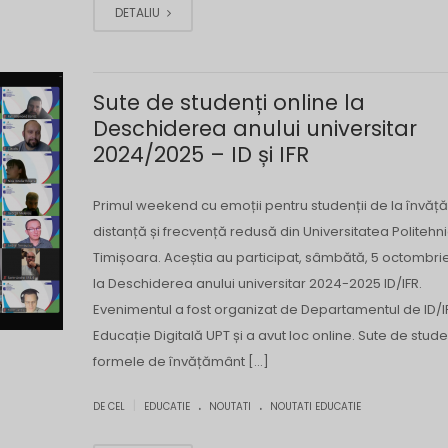
DETALIU
Sute de studenți online la
Deschiderea anului universitar
2024/2025 – ID și IFR
Primul weekend cu emoții pentru studenții de la învăț
distanță și frecvență redusă din Universitatea Politehn
Timișoara. Aceștia au participat, sâmbătă, 5 octombri
la Deschiderea anului universitar 2024-2025 ID/IFR.
Evenimentul a fost organizat de Departamentul de ID/IF
Educație Digitală UPT și a avut loc online. Sute de stude
formele de învățământ […]
.
.
|
DE CEL
EDUCATIE
NOUTATI
NOUTATI EDUCATIE