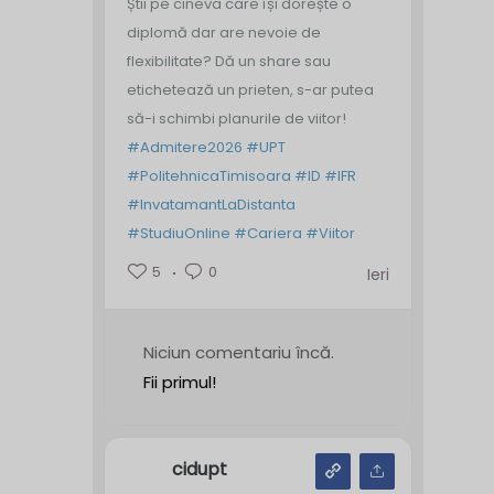
Știi pe cineva care își dorește o
diplomă dar are nevoie de
flexibilitate? Dă un share sau
etichetează un prieten, s-ar putea
să-i schimbi planurile de viitor!
#Admitere2026
#UPT
#PolitehnicaTimisoara
#ID
#IFR
#InvatamantLaDistanta
#StudiuOnline
#Cariera
#Viitor
5
0
Ieri
Niciun comentariu încă.
Fii primul!
cidupt