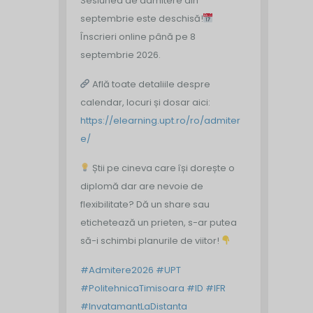
Sesiunea de admitere din
septembrie este deschisă!
Înscrieri online până pe 8
septembrie 2026.
Află toate detaliile despre
calendar, locuri și dosar aici:
https://elearning.upt.ro/ro/admiter
e/
Știi pe cineva care își dorește o
diplomă dar are nevoie de
flexibilitate? Dă un share sau
etichetează un prieten, s-ar putea
să-i schimbi planurile de viitor!
#Admitere2026
#UPT
#PolitehnicaTimisoara
#ID
#IFR
#InvatamantLaDistanta