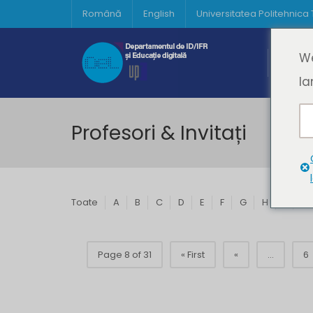
Română
English
Universitatea Politehnica
Acasă
We
Prima 
la
Profesori & Invitați
Toate
A
B
C
D
E
F
G
H
I
J
Page 8 of 31
« First
«
...
6