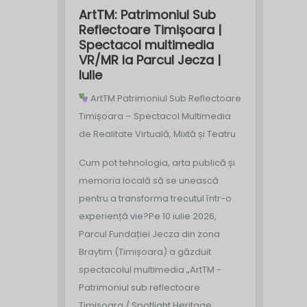
ArtTM: Patrimoniul Sub
Reflectoare Timișoara |
Spectacol multimedia
VR/MR la Parcul Jecza |
Iulie
ArtTM Patrimoniul Sub Reflectoare
Timișoara – Spectacol Multimedia
de Realitate Virtuală, Mixtă și Teatru
Cum pot tehnologia, arta publică și
memoria locală să se unească
pentru a transforma trecutul într-o
experiență vie?
Pe 10 iulie 2026,
Parcul Fundației Jecza din zona
Braytim (Timișoara) a găzduit
spectacolul multimedia „ArtTM -
Patrimoniul sub reflectoare
Timișoara / Spotlight Heritage