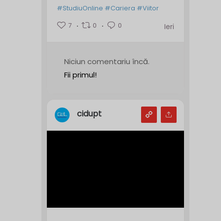
#StudiuOnline
#Cariera
#Viitor
7
0
0
Ieri
Niciun comentariu încă.
Fii primul!
cidupt