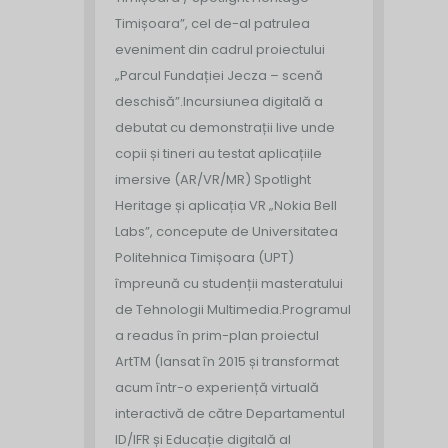
Timișoara”, cel de-al patrulea
eveniment din cadrul proiectului
„Parcul Fundației Jecza – scenă
deschisă”.
Incursiunea digitală a
debutat cu demonstrații live unde
copii și tineri au testat aplicațiile
imersive (AR/VR/MR) Spotlight
Heritage și aplicația VR „Nokia Bell
Labs”, concepute de Universitatea
Politehnica Timișoara (UPT)
împreună cu studenții masteratului
de Tehnologii Multimedia.
Programul
a readus în prim-plan proiectul
ArtTM (lansat în 2015 și transformat
acum într-o experiență virtuală
interactivă de către Departamentul
ID/IFR și Educație digitală al