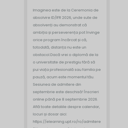
Imaginea este de la Ceremonia de
absolvire ID/IFR 2026, unde sute de
absolvenți au demonstrat că
ambiția și perseverența pot învinge
orice program încărcat și că,
totodată, distanța nu este un
obstacol.
Dacă vrei o diplomă de la
o universitate de prestigiu fără să
pui viața profesională sau familia pe
pauză, acum este momentul tău.
Sesiunea de admitere din
septembrie este deschisă!
Înscrieri
online până pe 8 septembrie 2026.
Află toate detaliile despre calendar,
locuri și dosar aici:
https://elearning.upt.ro/ro/admitere/