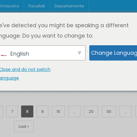
 Timișoara
Facultati
Departamente
Despre DeL
Educație
Educație
've detected you might be speaking a different
pagină
Cine suntem
Oferta de cursuri
Digitaliz
nguage. Do you want to change to:
Change Langua
English
Close and do not switch
language
K
L
M
N
O
P
Q
R
S
T
U
V
W
X
7
8
9
10
...
20
30
...
Last »