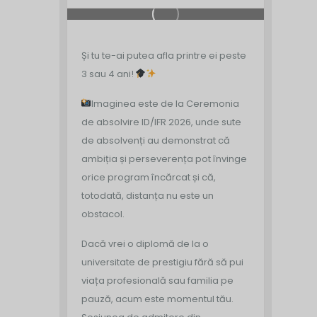
Și tu te-ai putea afla printre ei peste
3 sau 4 ani!
Imaginea este de la Ceremonia
de absolvire ID/IFR 2026, unde sute
de absolvenți au demonstrat că
ambiția și perseverența pot învinge
orice program încărcat și că,
totodată, distanța nu este un
obstacol.
Dacă vrei o diplomă de la o
universitate de prestigiu fără să pui
viața profesională sau familia pe
pauză, acum este momentul tău.