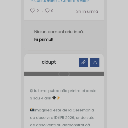
#StudiuOnline
#Cariera
#Viitor
2
0
3h în urmă
Niciun comentariu încă.
Fii primul!
cidupt
Și tu te-ai putea afla printre ei peste
3 sau 4 ani!
Imaginea este de la Ceremonia
de absolvire ID/IFR 2026, unde sute
de absolvenți au demonstrat că