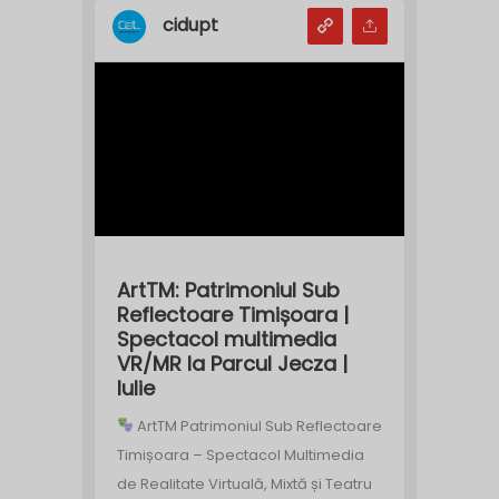
cidupt
ArtTM: Patrimoniul Sub
Reflectoare Timișoara |
Spectacol multimedia
VR/MR la Parcul Jecza |
Iulie
ArtTM Patrimoniul Sub Reflectoare
Timișoara – Spectacol Multimedia
de Realitate Virtuală, Mixtă și Teatru