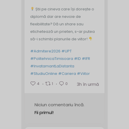
Știi pe cineva care își dorește o
diplomă dar are nevoie de
flexibilitate? Dă un share sau
etichetează un prieten, s-ar putea
să-i schimbi planurile de viitor!
#Admitere2026
#UPT
#PolitehnicaTimisoara
#ID
#IFR
#InvatamantLaDistanta
#StudiuOnline
#Cariera
#Viitor
4
1
0
3h în urmă
Niciun comentariu încă.
Fii primul!