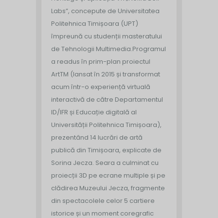
Labs”, concepute de Universitatea
Politehnica Timișoara (UPT)
împreună cu studenții masteratului
de Tehnologii Multimedia.
Programul
a readus în prim-plan proiectul
ArtTM (lansat în 2015 și transformat
acum într-o experiență virtuală
interactivă de către Departamentul
ID/IFR și Educație digitală al
Universității Politehnica Timișoara),
prezentând 14 lucrări de artă
publică din Timișoara, explicate de
Sorina Jecza. Seara a culminat cu
proiecții 3D pe ecrane multiple și pe
clădirea Muzeului Jecza, fragmente
din spectacolele celor 5 cartiere
istorice și un moment coregrafic