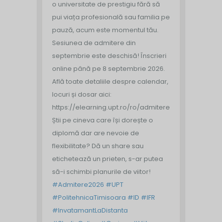
o universitate de prestigiu fără să
pui viața profesională sau familia pe
pauză, acum este momentul tău.
Sesiunea de admitere din
septembrie este deschisă!
Înscrieri
online până pe 8 septembrie 2026.
Află toate detaliile despre calendar,
locuri și dosar aici:
https://elearning.upt.ro/ro/admitere/
Știi pe cineva care își dorește o
diplomă dar are nevoie de
flexibilitate? Dă un share sau
etichetează un prieten, s-ar putea
să-i schimbi planurile de viitor!
#Admitere2026
#UPT
#PolitehnicaTimisoara
#ID
#IFR
#InvatamantLaDistanta