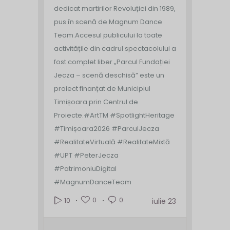
dedicat martirilor Revoluției din 1989,
pus în scenă de Magnum Dance
Team.
Accesul publicului la toate
activitățile din cadrul spectacolului a
fost complet liber.
„Parcul Fundației
Jecza – scenă deschisă” este un
proiect finanțat de Municipiul
Timișoara prin Centrul de
Proiecte.
#ArtTM #SpotlightHeritage
#Timișoara2026 #ParculJecza
#RealitateVirtuală #RealitateMixtă
#UPT #PeterJecza
#PatrimoniuDigital
#MagnumDanceTeam
0
0
10
iulie 23