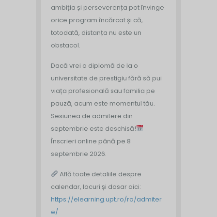
ambiția și perseverența pot învinge
orice program încărcat și că,
totodată, distanța nu este un
obstacol.
Dacă vrei o diplomă de la o
universitate de prestigiu fără să pui
viața profesională sau familia pe
pauză, acum este momentul tău.
Sesiunea de admitere din
septembrie este deschisă!
Înscrieri online până pe 8
septembrie 2026.
Află toate detaliile despre
calendar, locuri și dosar aici:
https://elearning.upt.ro/ro/admiter
e/