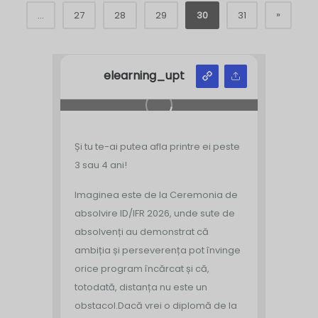
»
...
27
28
29
30
31
elearning_upt
Și tu te-ai putea afla printre ei peste
3 sau 4 ani!
Imaginea este de la Ceremonia de
absolvire ID/IFR 2026, unde sute de
absolvenți au demonstrat că
ambiția și perseverența pot învinge
orice program încărcat și că,
totodată, distanța nu este un
obstacol.
Dacă vrei o diplomă de la