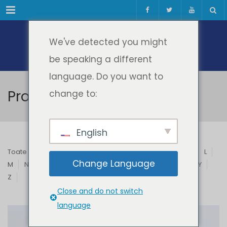
Meniul
We've detected you might
be speaking a different
language. Do you want to
Profesori & Invitați
change to:
English
Toate
A
B
C
D
E
F
G
H
I
J
K
L
Change Language
M
N
O
P
Q
R
S
T
U
V
W
X
Y
Z
Close and do not switch
language