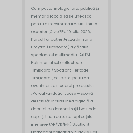
Cum pot tehnologia, arta publică și
memoria locală să se unească
pentru a transforma trecutul într-o
experiență vie?
Pe 10 iulie 2026,
Parcul Fundației Jecza din zona
Braytim (Timișoara) a găzduit
spectacolul multimedia „ArtTM -
Patrimoniul sub reflectoare
Timișoara / Spotlight Heritage
Timișoara”, cel de-al patrulea
eveniment din cadrul proiectului
„Parcul Fundației Jecza – scenă
deschisă”.
Incursiunea digitală a
debutat cu demonstrații live unde
copii și tineri au testat aplicațiile
imersive (AR/VR/MR) Spotlight
Heritage și aplicația VR „Nokia Bell