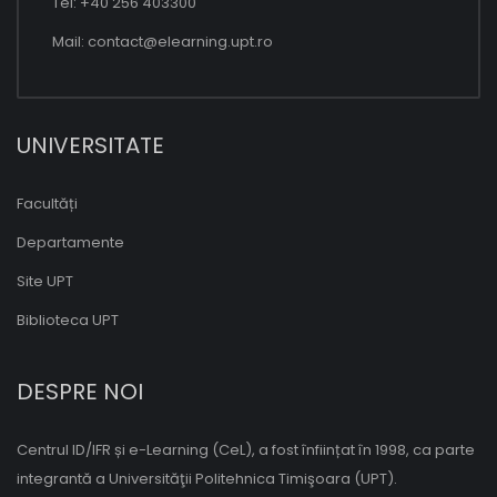
Tel: +40 256 403300
Mail:
contact@elearning.upt.ro
UNIVERSITATE
Facultăți
Departamente
Site UPT
Biblioteca UPT
DESPRE NOI
Centrul ID/IFR și e-Learning (CeL), a fost înființat în 1998, ca parte
integrantă a Universităţii Politehnica Timişoara (UPT).