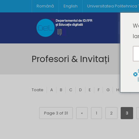
Română
English
Universitatea Politehnica
Acasă
We
Prima 
la
Profesori & Invitați
Toate
A
B
C
D
E
F
G
H
I
J
Page 3 of 31
«
1
2
3