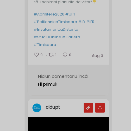
să-i schimbi planurile de viitor!
#Admitere2026
#UPT
#PolitehnicaTimisoara
#ID
#IFR
#InvatamantLaDistanta
#StudiuOnline
#Cariera
#Timisoara
0
1
0
Aug 3
Niciun comentariu încă.
Fii primul!
cidupt