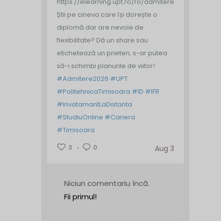
https://elearning.upt.ro/ro/admitere/
Știi pe cineva care își dorește o
diplomă dar are nevoie de
flexibilitate? Dă un share sau
etichetează un prieten, s-ar putea
să-i schimbi planurile de viitor!
#Admitere2026
#UPT
#PolitehnicaTimisoara
#ID
#IFR
#InvatamantLaDistanta
#StudiuOnline
#Cariera
#Timisoara
3
0
Aug 3
Niciun comentariu încă.
Fii primul!