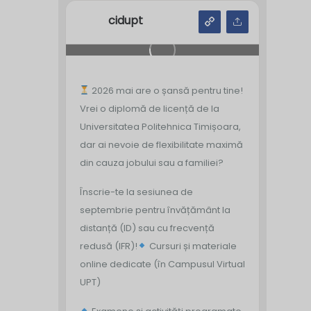
cidupt
2026 mai are o șansă pentru tine!
Vrei o diplomă de licență de la
Universitatea Politehnica Timișoara,
dar ai nevoie de flexibilitate maximă
din cauza jobului sau a familiei?
Înscrie-te la sesiunea de
septembrie pentru învățământ la
distanță (ID) sau cu frecvență
redusă (IFR)!
Cursuri și materiale
online dedicate (în Campusul Virtual
UPT)