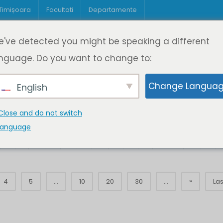
 Timișoara
Facultati
Departamente
Despre DeL
Educație
Educație
've detected you might be speaking a different
pagină
Cine suntem
Oferta de cursuri
Digitaliz
nguage. Do you want to change to:
Change Langua
English
Close and do not switch
language
K
L
M
N
O
P
Q
R
S
T
U
V
W
X
»
4
5
...
10
20
30
...
Las