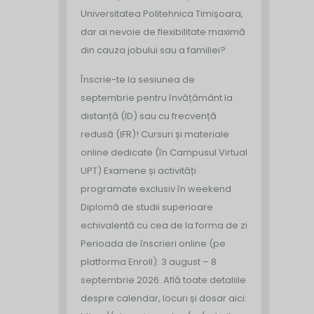
Universitatea Politehnica Timișoara,
dar ai nevoie de flexibilitate maximă
din cauza jobului sau a familiei?
Înscrie-te la sesiunea de
septembrie pentru învățământ la
distanță (ID) sau cu frecvență
redusă (IFR)!
Cursuri și materiale
online dedicate (în Campusul Virtual
UPT)
Examene și activități
programate exclusiv în weekend
Diplomă de studii superioare
echivalentă cu cea de la forma de zi
Perioada de înscrieri online (pe
platforma Enroll): 3 august – 8
septembrie 2026.
Află toate detaliile
despre calendar, locuri și dosar aici: