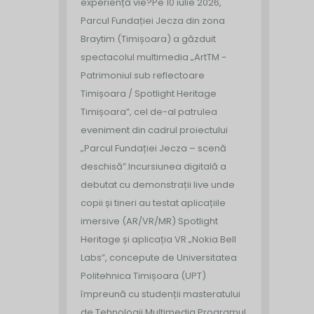
experiență vie?
Pe 10 iulie 2026,
Parcul Fundației Jecza din zona
Braytim (Timișoara) a găzduit
spectacolul multimedia „ArtTM -
Patrimoniul sub reflectoare
Timișoara / Spotlight Heritage
Timișoara”, cel de-al patrulea
eveniment din cadrul proiectului
„Parcul Fundației Jecza – scenă
deschisă”.
Incursiunea digitală a
debutat cu demonstrații live unde
copii și tineri au testat aplicațiile
imersive (AR/VR/MR) Spotlight
Heritage și aplicația VR „Nokia Bell
Labs”, concepute de Universitatea
Politehnica Timișoara (UPT)
împreună cu studenții masteratului
de Tehnologii Multimedia.
Programul