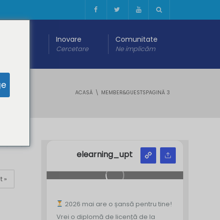
 digitală
Inovare
Comunitate
are
Cercetare
Ne implicăm
ge
ACASĂ
MEMBER&GUESTS
PAGINĂ 3
Y
Z
elearning_upt
t »
2026 mai are o șansă pentru tine!
Vrei o diplomă de licență de la