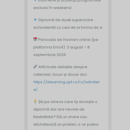
Examene și activități programate
exclusiv în weekend
Diplomă de studii superioare
echivalentă cu cea de la forma de zi
Perioada de înscrieri online (pe
platforma Enroll): 3 august – 8
septembrie 2026.
Află toate detaliile despre
calendar, locuri și dosar aici:
https://elearning.upt.ro/ro/admiter
e/
Știi pe cineva care își dorește o
diplomă dar are nevoie de
flexibilitate? Dă un share sau
etichetează un prieten, s-ar putea