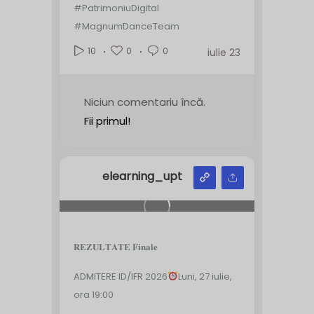
#PatrimoniuDigital
#MagnumDanceTeam
0
0
10
iulie 23
Niciun comentariu încă.
Fii primul!
elearning_upt
𝐑𝐄𝐙𝐔𝐋𝐓𝐀𝐓𝐄 𝐅𝐢𝐧𝐚𝐥𝐞
ADMITERE ID/IFR 2026
Luni, 27 iulie,
ora 19:00