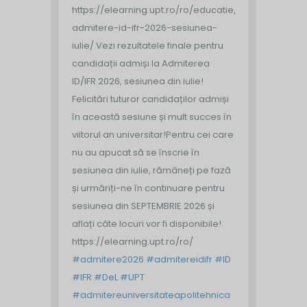
https://elearning.upt.ro/ro/educatie/rezultate-
admitere-id-ifr-2026-sesiunea-
iulie/
Vezi rezultatele finale pentru
candidații admiși la Admiterea
ID/IFR 2026, sesiunea din iulie!
Felicitări tuturor candidaților admiși
în această sesiune și mult succes în
viitorul an universitar!
Pentru cei care
nu au apucat să se înscrie în
sesiunea din iulie, rămâneți pe fază
și urmăriți-ne în continuare pentru
sesiunea din SEPTEMBRIE 2026 și
aflați câte locuri vor fi disponibile!
https://elearning.upt.ro/ro/
#admitere2026
#admitereidifr
#ID
#IFR
#DeL
#UPT
#admitereuniversitateapolitehnica