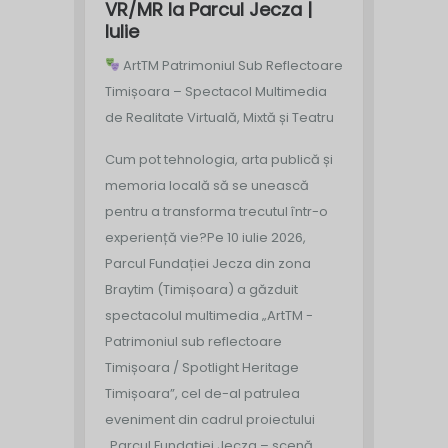
VR/MR la Parcul Jecza |
Iulie
ArtTM Patrimoniul Sub Reflectoare
Timișoara – Spectacol Multimedia
de Realitate Virtuală, Mixtă și Teatru
Cum pot tehnologia, arta publică și
memoria locală să se unească
pentru a transforma trecutul într-o
experiență vie?
Pe 10 iulie 2026,
Parcul Fundației Jecza din zona
Braytim (Timișoara) a găzduit
spectacolul multimedia „ArtTM -
Patrimoniul sub reflectoare
Timișoara / Spotlight Heritage
Timișoara”, cel de-al patrulea
eveniment din cadrul proiectului
„Parcul Fundației Jecza – scenă