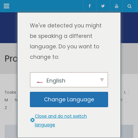
Meniul
We've detected you might
be speaking a different
language. Do you want to
Profesori & Invitați
change to:
English
Toate
A
B
C
D
E
F
G
H
I
J
K
L
Change Language
M
N
O
P
Q
R
S
T
U
V
W
X
Y
Z
Close and do not switch
language