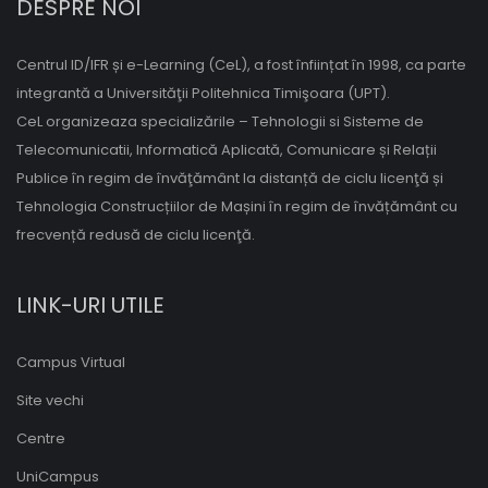
DESPRE NOI
Centrul ID/IFR și e-Learning (CeL), a fost înființat în 1998, ca parte
integrantă a Universităţii Politehnica Timişoara (UPT).
CeL organizeaza specializările – Tehnologii si Sisteme de
Telecomunicatii, Informatică Aplicată, Comunicare și Relații
Publice în regim de învăţământ la distanță de ciclu licenţă și
Tehnologia Construcțiilor de Mașini în regim de învățământ cu
frecvență redusă de ciclu licenţă.
LINK-URI UTILE
Campus Virtual
Site vechi
Centre
UniCampus