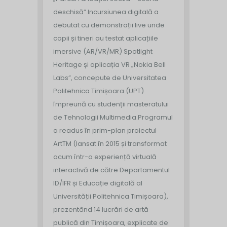
deschisă”.
Incursiunea digitală a
debutat cu demonstrații live unde
copii și tineri au testat aplicațiile
imersive (AR/VR/MR) Spotlight
Heritage și aplicația VR „Nokia Bell
Labs”, concepute de Universitatea
Politehnica Timișoara (UPT)
împreună cu studenții masteratului
de Tehnologii Multimedia.
Programul
a readus în prim-plan proiectul
ArtTM (lansat în 2015 și transformat
acum într-o experiență virtuală
interactivă de către Departamentul
ID/IFR și Educație digitală al
Universității Politehnica Timișoara),
prezentând 14 lucrări de artă
publică din Timișoara, explicate de