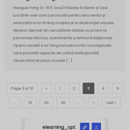
Haegue Yang (n. 1971, Seul) trăiește în Berlin și Seul.
Lucrările sale sunt cunoscute pentru elocventul și
seducătorul lor limbaj sculptural al abstracţiei vizuale,
deseori derivat din cercetările artistei cu privire la
personaje istorice, evenimente și tehnici tradiţionale.
Opera variată a lui Yang include lucrări conceptuale
care prezintă aspecte de critică instituţională.
Observând structuri sociale […]
Page 3 of 31
«
1
2
3
4
5
»
...
10
20
30
...
Last »
elearning_upt