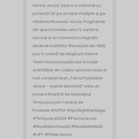
Sorina Jecza. Seara a culminat cu
proiecții 3D pe ecrane multiple și pe
clădirea Muzeului Jecza, fragmente
din spectacolele celor 5 cartiere
istorice și un moment coregrafic
dedicat martirilor Revoluției din 1989,
pus în scenă de Magnum Dance
Team.
Accesul publicului la toate
activitățile din cadrul spectacolului a
fost complet liber.
„Parcul Fundației
Jecza – scenă deschisă” este un
proiect finanțat de Municipiul
Timișoara prin Centrul de
Proiecte.
#ArtTM #SpotlightHeritage
#Timișoara2026 #ParculJecza
#RealitateVirtuală #RealitateMixtă
#UPT #PeterJecza