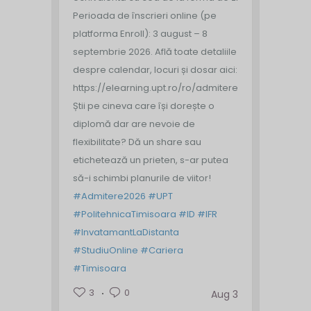
Perioada de înscrieri online (pe
platforma Enroll): 3 august – 8
septembrie 2026.
Află toate detaliile
despre calendar, locuri și dosar aici:
https://elearning.upt.ro/ro/admitere/
Știi pe cineva care își dorește o
diplomă dar are nevoie de
flexibilitate? Dă un share sau
etichetează un prieten, s-ar putea
să-i schimbi planurile de viitor!
#Admitere2026
#UPT
#PolitehnicaTimisoara
#ID
#IFR
#InvatamantLaDistanta
#StudiuOnline
#Cariera
#Timisoara
3
0
Aug 3