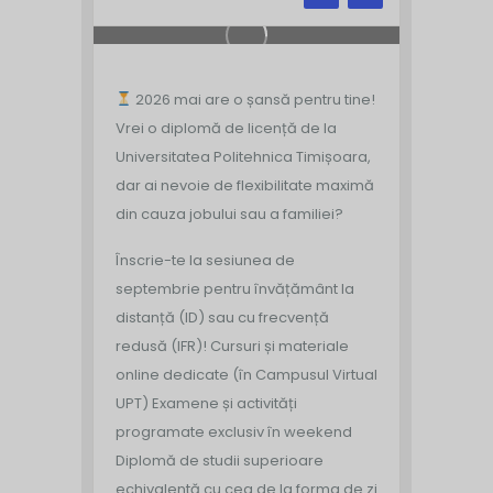
2026 mai are o șansă pentru tine!
Vrei o diplomă de licență de la
Universitatea Politehnica Timișoara,
dar ai nevoie de flexibilitate maximă
din cauza jobului sau a familiei?
Înscrie-te la sesiunea de
septembrie pentru învățământ la
distanță (ID) sau cu frecvență
redusă (IFR)!
Cursuri și materiale
online dedicate (în Campusul Virtual
UPT)
Examene și activități
programate exclusiv în weekend
Diplomă de studii superioare
echivalentă cu cea de la forma de zi