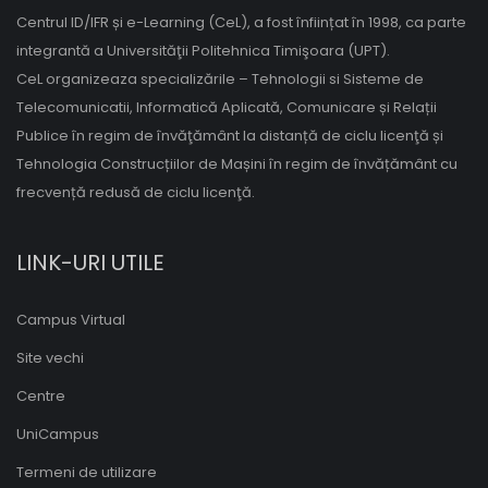
Centrul ID/IFR și e-Learning (CeL), a fost înființat în 1998, ca parte
integrantă a Universităţii Politehnica Timişoara (UPT).
CeL organizeaza specializările – Tehnologii si Sisteme de
Telecomunicatii, Informatică Aplicată, Comunicare și Relații
Publice în regim de învăţământ la distanță de ciclu licenţă și
Tehnologia Construcțiilor de Mașini în regim de învățământ cu
frecvență redusă de ciclu licenţă.
LINK-URI UTILE
Campus Virtual
Site vechi
Centre
UniCampus
Termeni de utilizare