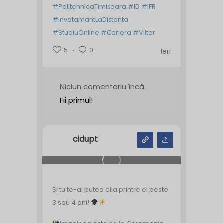
#PolitehnicaTimisoara
#ID
#IFR
#InvatamantLaDistanta
#StudiuOnline
#Cariera
#Viitor
5
0
Ieri
Niciun comentariu încă.
Fii primul!
cidupt
Și tu te-ai putea afla printre ei peste
3 sau 4 ani!