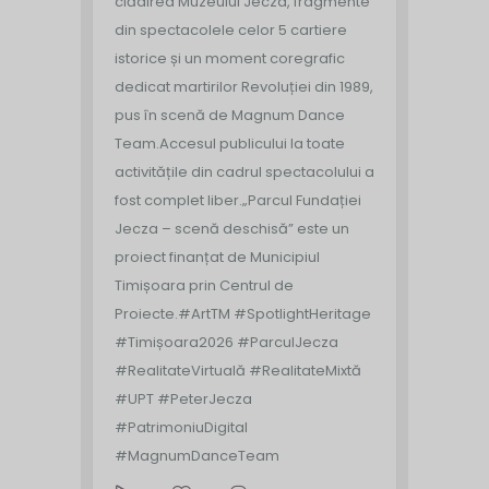
clădirea Muzeului Jecza, fragmente
din spectacolele celor 5 cartiere
istorice și un moment coregrafic
dedicat martirilor Revoluției din 1989,
pus în scenă de Magnum Dance
Team.
Accesul publicului la toate
activitățile din cadrul spectacolului a
fost complet liber.
„Parcul Fundației
Jecza – scenă deschisă” este un
proiect finanțat de Municipiul
Timișoara prin Centrul de
Proiecte.
#ArtTM #SpotlightHeritage
#Timișoara2026 #ParculJecza
#RealitateVirtuală #RealitateMixtă
#UPT #PeterJecza
#PatrimoniuDigital
#MagnumDanceTeam