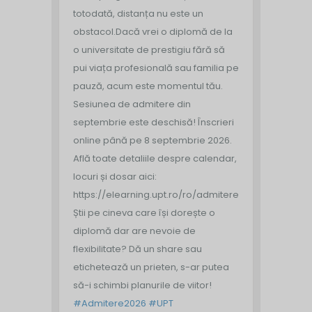
totodată, distanța nu este un
obstacol.
Dacă vrei o diplomă de la
o universitate de prestigiu fără să
pui viața profesională sau familia pe
pauză, acum este momentul tău.
Sesiunea de admitere din
septembrie este deschisă!
Înscrieri
online până pe 8 septembrie 2026.
Află toate detaliile despre calendar,
locuri și dosar aici:
https://elearning.upt.ro/ro/admitere/
Știi pe cineva care își dorește o
diplomă dar are nevoie de
flexibilitate? Dă un share sau
etichetează un prieten, s-ar putea
să-i schimbi planurile de viitor!
#Admitere2026
#UPT