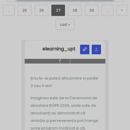
»
...
25
26
27
28
29
...
Last »
elearning_upt
Și tu te-ai putea afla printre ei peste
3 sau 4 ani!
Imaginea este de la Ceremonia de
absolvire ID/IFR 2026, unde sute de
absolvenți au demonstrat că
ambiția și perseverența pot învinge
orice program încărcat și că,