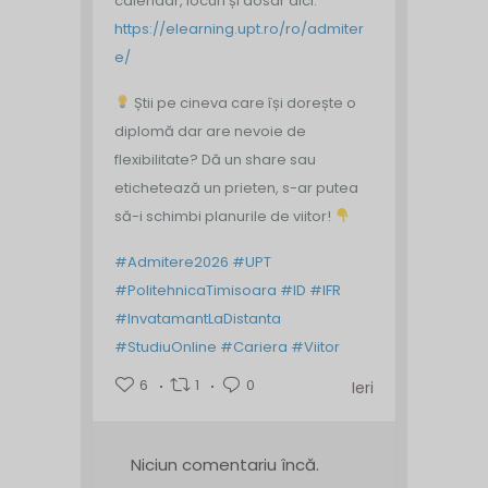
calendar, locuri și dosar aici:
https://elearning.upt.ro/ro/admiter
e/
Știi pe cineva care își dorește o
diplomă dar are nevoie de
flexibilitate? Dă un share sau
etichetează un prieten, s-ar putea
să-i schimbi planurile de viitor!
#Admitere2026
#UPT
#PolitehnicaTimisoara
#ID
#IFR
#InvatamantLaDistanta
#StudiuOnline
#Cariera
#Viitor
6
1
0
Ieri
Niciun comentariu încă.