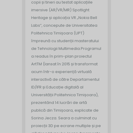
copii și tineri au testat aplicațiile
imersive (AR/VR/MR) Spotlight
Heritage și aplicația VR „Nokia Bell
Labs”, concepute de Universitatea
Politehnica Timișoara (UPT)
împreună cu studenții masteratului
de Tehnologii Multimedia.
Programul
a readus în prim-plan proiectul
ArtTM (lansat în 2015 și transformat
acum într-o experiență virtuală
interactivă de către Departamentul
ID/IFR și Educație digitală al
Universității Politehnica Timișoara),
prezentând 14 lucrări de artă
publică din Timișoara, explicate de
Sorina Jecza. Seara a culminat cu
proiecții 3D pe ecrane multiple și pe