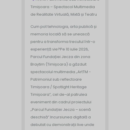
Timișoara – Spectacol Multimedia
de Realitate Virtuală, Mixtă și Teatru
Cum pot tehnologia, arta publică și
memoria locală să se unească
pentru a transforma trecutul într-o
experiență vie?
Pe 10 iulie 2026,
Parcul Fundației Jecza din zona
Braytim (Timișoara) a găzduit
spectacolul multimedia „ArtTM -
Patrimoniul sub reflectoare
Timișoara / Spotlight Heritage
Timișoara”, cel de-al patrulea
eveniment din cadrul proiectului
„Parcul Fundației Jecza – scenă
deschisă”.
Incursiunea digitală a
debutat cu demonstrații live unde