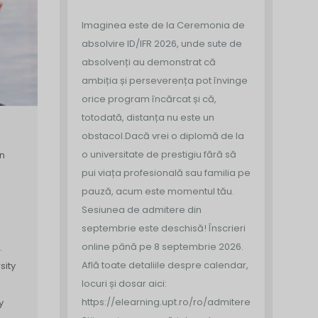
Imaginea este de la Ceremonia de
absolvire ID/IFR 2026, unde sute de
absolvenți au demonstrat că
ambiția și perseverența pot învinge
orice program încărcat și că,
totodată, distanța nu este un
obstacol.
Dacă vrei o diplomă de la
o universitate de prestigiu fără să
in
pui viața profesională sau familia pe
pauză, acum este momentul tău.
Sesiunea de admitere din
septembrie este deschisă!
Înscrieri
online până pe 8 septembrie 2026.
.
Află toate detaliile despre calendar,
sity
locuri și dosar aici:
https://elearning.upt.ro/ro/admitere/
y