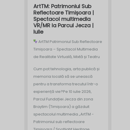
ArtTM: Patrimoniul Sub
Reflectoare Timișoara |
Spectacol multimedia
VR/MR la Parcul Jecza |
Iulie
ArtTM Patrimoniul Sub Reflectoare
Timișoara – Spectacol Multimedia
de Realitate Virtuală, Mixtă și Teatru
Cum pot tehnologia, arta publică și
memoria locală să se unească
pentru a transforma trecutul într-o
experiență vie?
Pe 10 iulie 2026,
Parcul Fundației Jecza din zona
Braytim (Timișoara) a găzduit
spectacolul multimedia „ArtTM -
Patrimoniul sub reflectoare
Timișoara / Spotlight Heritage