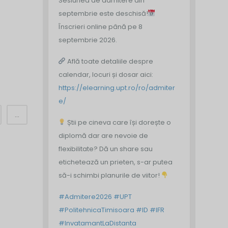
Sesiunea de admitere din
septembrie este deschisă!
Înscrieri online până pe 8
septembrie 2026.
Află toate detaliile despre
calendar, locuri și dosar aici:
https://elearning.upt.ro/ro/admiter
e/
...
Știi pe cineva care își dorește o
diplomă dar are nevoie de
flexibilitate? Dă un share sau
etichetează un prieten, s-ar putea
să-i schimbi planurile de viitor!
#Admitere2026
#UPT
#PolitehnicaTimisoara
#ID
#IFR
#InvatamantLaDistanta