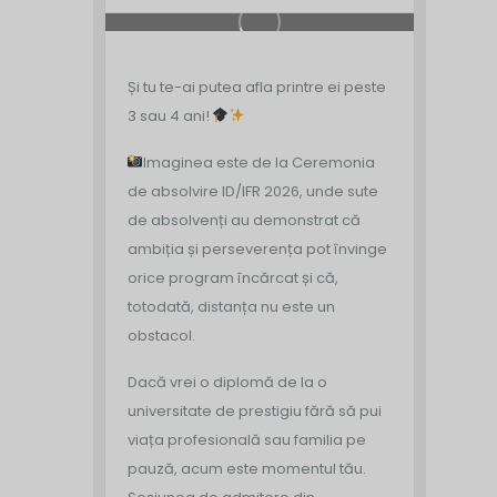
Și tu te-ai putea afla printre ei peste
3 sau 4 ani!
Imaginea este de la Ceremonia
de absolvire ID/IFR 2026, unde sute
de absolvenți au demonstrat că
ambiția și perseverența pot învinge
orice program încărcat și că,
totodată, distanța nu este un
obstacol.
Dacă vrei o diplomă de la o
universitate de prestigiu fără să pui
viața profesională sau familia pe
pauză, acum este momentul tău.