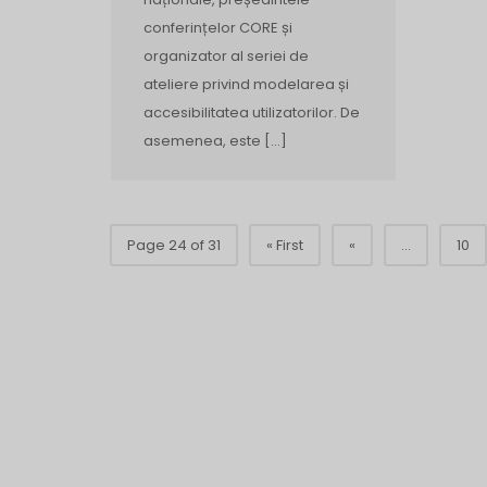
conferințelor CORE și
organizator al seriei de
ateliere privind modelarea și
accesibilitatea utilizatorilor. De
asemenea, este […]
Page 24 of 31
« First
«
...
10