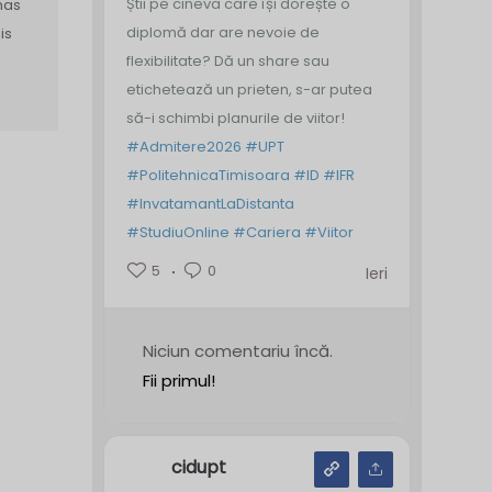
Știi pe cineva care își dorește o
has
diplomă dar are nevoie de
is
flexibilitate? Dă un share sau
etichetează un prieten, s-ar putea
să-i schimbi planurile de viitor!
#Admitere2026
#UPT
#PolitehnicaTimisoara
#ID
#IFR
#InvatamantLaDistanta
#StudiuOnline
#Cariera
#Viitor
5
0
Ieri
Niciun comentariu încă.
Fii primul!
cidupt