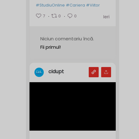
#StudiuOnline
#Cariera
#Viitor
7
0
0
Ieri
Niciun comentariu încă.
Fii primul!
cidupt