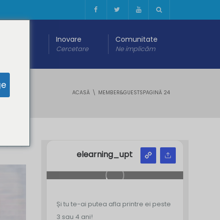
 digitală
Inovare
Comunitate
are
Cercetare
Ne implicăm
ge
ACASĂ
MEMBER&GUESTS
PAGINĂ 24
Y
Z
elearning_upt
Și tu te-ai putea afla printre ei peste
3 sau 4 ani!