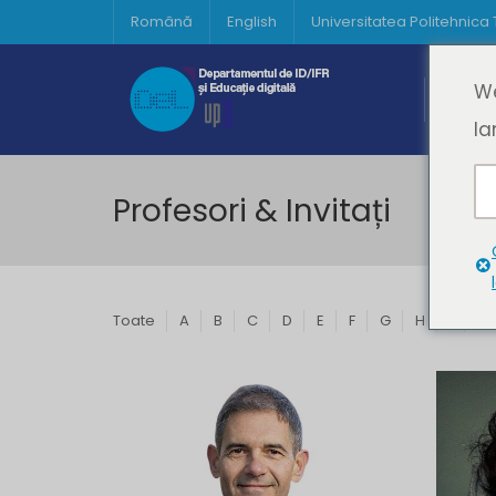
Română
English
Universitatea Politehnica
Acasă
We
Prima 
la
Profesori & Invitați
Toate
A
B
C
D
E
F
G
H
I
J