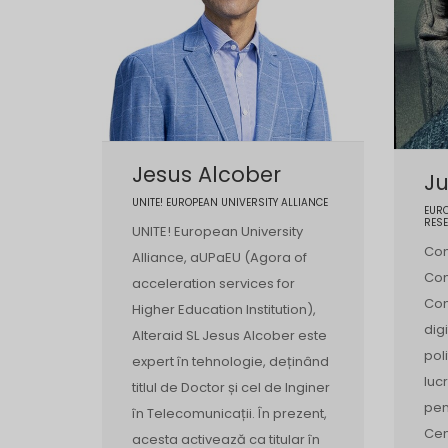
Jesus Alcober
Ju
UNITE! EUROPEAN UNIVERSITY ALLIANCE
EUR
RESE
UNITE! European University
Com
Alliance, aUPaEU (Agora of
Com
acceleration services for
Com
Higher Education Institution),
dig
Alteraid SL Jesus Alcober este
pol
expert în tehnologie, deținând
luc
titlul de Doctor și cel de Inginer
pen
în Telecomunicații. În prezent,
Cen
acesta activează ca titular în