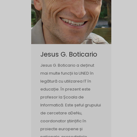
Jesus G. Boticario
Jesus G. Boticario a deținut
mai multe funcții la UNED în
legătură cu utilizarea IT în
educație. În prezent este
profesor la Școala de
Informatică. Este șeful grupului
de cercetare aDeNu,
coordonator științific în
proiecte europene și
naționale, președintele