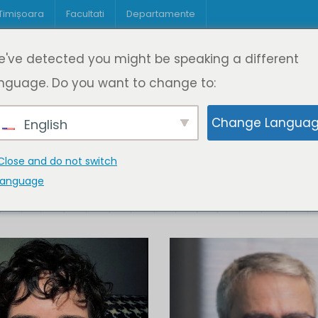
 Timișoara
Facultati
Departamente
Despre DeL
Educație
Educație
've detected you might be speaking a different
pagină
Cine suntem
Oferta de cursuri
Digitaliz
nguage. Do you want to change to:
Change Langua
English
Close and do not switch
language
K
L
M
N
O
P
Q
R
S
T
U
V
W
X