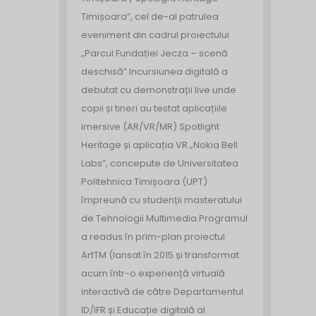
Timișoara”, cel de-al patrulea
eveniment din cadrul proiectului
„Parcul Fundației Jecza – scenă
deschisă”.
Incursiunea digitală a
debutat cu demonstrații live unde
copii și tineri au testat aplicațiile
imersive (AR/VR/MR) Spotlight
Heritage și aplicația VR „Nokia Bell
Labs”, concepute de Universitatea
Politehnica Timișoara (UPT)
împreună cu studenții masteratului
de Tehnologii Multimedia.
Programul
a readus în prim-plan proiectul
ArtTM (lansat în 2015 și transformat
acum într-o experiență virtuală
interactivă de către Departamentul
ID/IFR și Educație digitală al