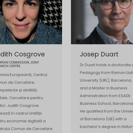
dith Cosgrove
Josep Duart
OPEAN COMMISSION, JOINT
Dr Duart holds a doctorate 
ARCH CENTRE.
Pedagogy from Ramon Llull
isia Europeană, Centrul
University (URL), Barcelona,
un de Cercetare.
and a Master in Business
petențe și abilități
Administration from ESADE
itale. Cercetare pentru
Business School, Barcelona
itici. Judith Cosgrove
He qualified from the Univer
rează în cadrul Unității
of Barcelona (UB) with a
tru economie digitală a
bachelor’s degree in Histor
trului Comun de Cercetare