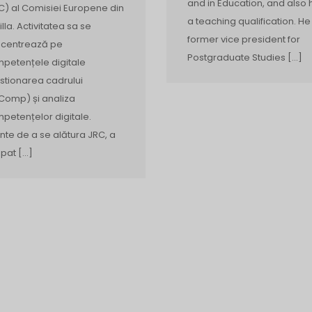
and in Education, and also 
C) al Comisiei Europene din
a teaching qualification. He 
illa. Activitatea sa se
former vice president for
centrează pe
Postgraduate Studies […]
petențele digitale
stionarea cadrului
Comp) și analiza
petențelor digitale.
inte de a se alătura JRC, a
pat […]