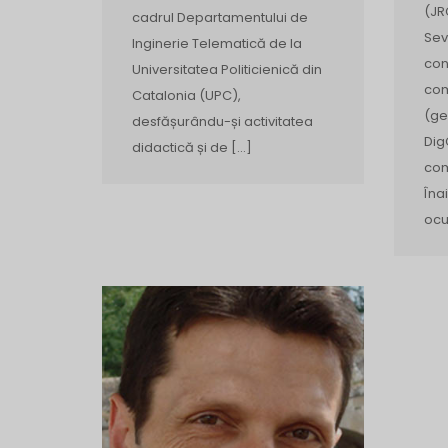
(JR
cadrul Departamentului de
Sev
Inginerie Telematică de la
con
Universitatea Politicienică din
com
Catalonia (UPC),
(ge
desfășurându-și activitatea
Dig
didactică și de […]
com
Îna
ocu