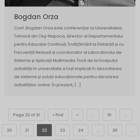
Bogdan Orza
Conf. Bogdan Orza este conferențiar la Universitatea
Tehnică din Cluj-Napoca, director al Departamentului
pentru Educație Continuă, Învățământ la Distanță și cu
Frecvență Redusă și coordonator al Laboratorului de
Sisteme și Aplicații Multimedia. Încă de la începutul
activității în universitate a fost implicat în dezvoltarea
de sisteme și soluții educaționale pentru derularea
activităților online. În prezent, […]
Page 22 of 31
« First
«
...
10
...
20
21
22
23
24
...
30
...