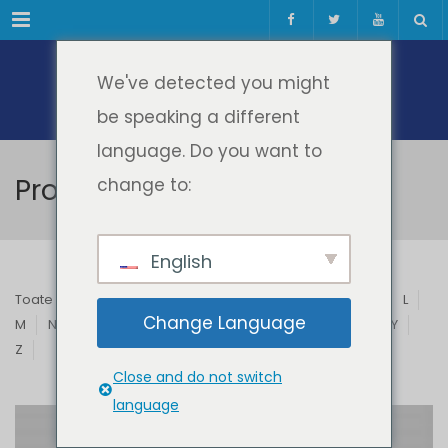
Meniul
We've detected you might
be speaking a different
language. Do you want to
Profesori & Invitați
change to:
English
Toate
A
B
C
D
E
F
G
H
I
J
K
L
Change Language
M
N
O
P
Q
R
S
T
U
V
W
X
Y
Z
Close and do not switch
language