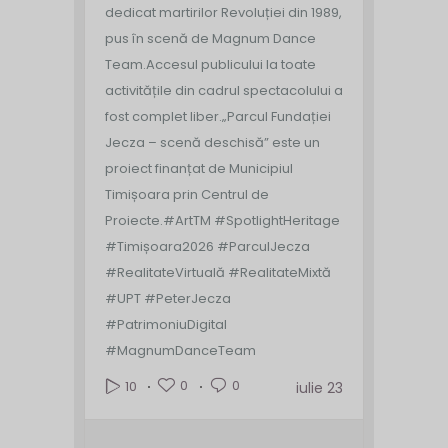
dedicat martirilor Revoluției din 1989,
pus în scenă de Magnum Dance
Team.
Accesul publicului la toate
activitățile din cadrul spectacolului a
fost complet liber.
„Parcul Fundației
Jecza – scenă deschisă” este un
proiect finanțat de Municipiul
Timișoara prin Centrul de
Proiecte.
#ArtTM #SpotlightHeritage
#Timișoara2026 #ParculJecza
#RealitateVirtuală #RealitateMixtă
#UPT #PeterJecza
#PatrimoniuDigital
#MagnumDanceTeam
0
0
10
iulie 23