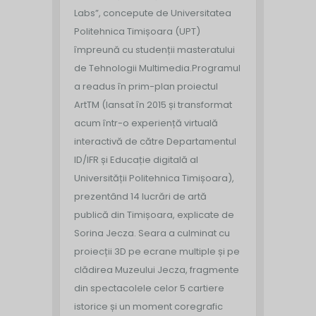
Labs”, concepute de Universitatea
Politehnica Timișoara (UPT)
împreună cu studenții masteratului
de Tehnologii Multimedia.
Programul
a readus în prim-plan proiectul
ArtTM (lansat în 2015 și transformat
acum într-o experiență virtuală
interactivă de către Departamentul
ID/IFR și Educație digitală al
Universității Politehnica Timișoara),
prezentând 14 lucrări de artă
publică din Timișoara, explicate de
Sorina Jecza. Seara a culminat cu
proiecții 3D pe ecrane multiple și pe
clădirea Muzeului Jecza, fragmente
din spectacolele celor 5 cartiere
istorice și un moment coregrafic