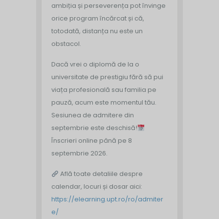
ambiția și perseverența pot învinge
orice program încărcat și că,
totodată, distanța nu este un
obstacol.
Dacă vrei o diplomă de la o
universitate de prestigiu fără să pui
viața profesională sau familia pe
pauză, acum este momentul tău.
Sesiunea de admitere din
septembrie este deschisă!
Înscrieri online până pe 8
septembrie 2026.
Află toate detaliile despre
calendar, locuri și dosar aici:
https://elearning.upt.ro/ro/admiter
e/