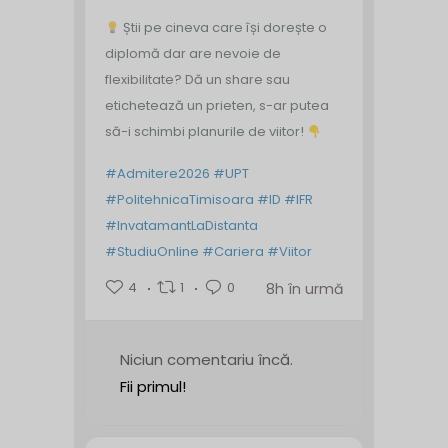
Știi pe cineva care își dorește o
diplomă dar are nevoie de
flexibilitate? Dă un share sau
etichetează un prieten, s-ar putea
să-i schimbi planurile de viitor!
#Admitere2026
#UPT
#PolitehnicaTimisoara
#ID
#IFR
#InvatamantLaDistanta
#StudiuOnline
#Cariera
#Viitor
4
1
0
8h în urmă
Niciun comentariu încă.
Fii primul!