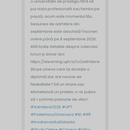
o universitate de prestigiu fără să
pui viața profesională sau familia pe
pauză, acum este momentul tău.
Sesiunea de admitere din
septembrie este deschisă!
Înscrieri
online până pe 8 septembrie 2026.
Află toate detaliile despre calendar,
locuri și dosar aici:
https://elearning.upt.ro/ro/admitere/
Știi pe cineva care își dorește o
diplomă dar are nevoie de
flexibilitate? Dă un share sau
etichetează un prieten, s-ar putea
să-i schimbi planurile de viitor!
#Admitere2026
#UPT
#PolitehnicaTimisoara
#ID
#IFR
#InvatamantLaDistanta
#StudiuOnline
#Cariera
#Viitor