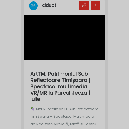
cidupt
ArtTM: Patrimoniul Sub
Reflectoare Timișoara |
Spectacol multimedia
VR/MR la Parcul Jecza |
Iulie
ArtTM Patrimoniul Sub Reflectoare
Timișoara – Spectacol Multimedia
de Realitate Virtuală, Mixtă și Teatru