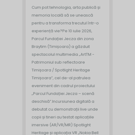
Cum pot tehnologia, arta publică și
memoria locală să se unească
pentru a transforma trecutul într-o
experiență vie?
Pe 10 iulie 2026,
Parcul Fundației Jecza din zona
Braytim (Timișoara) a găzduit
spectacolul multimedia „ArtTM -
Patrimoniul sub reflectoare
Timișoara / Spotlight Heritage
Timișoara”, cel de-al patrulea
eveniment din cadrul proiectului
„Parcul Fundației Jecza – scenă
deschisă”.
Incursiunea digitală a
debutat cu demonstrații live unde
copii și tineri au testat aplicațiile
imersive (AR/VR/MR) Spotlight
Heritage și aplicația VR „Nokia Bell