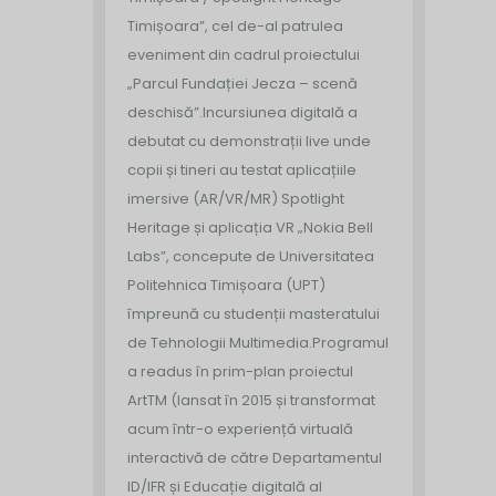
Timișoara”, cel de-al patrulea
eveniment din cadrul proiectului
„Parcul Fundației Jecza – scenă
deschisă”.
Incursiunea digitală a
debutat cu demonstrații live unde
copii și tineri au testat aplicațiile
imersive (AR/VR/MR) Spotlight
Heritage și aplicația VR „Nokia Bell
Labs”, concepute de Universitatea
Politehnica Timișoara (UPT)
împreună cu studenții masteratului
de Tehnologii Multimedia.
Programul
a readus în prim-plan proiectul
ArtTM (lansat în 2015 și transformat
acum într-o experiență virtuală
interactivă de către Departamentul
ID/IFR și Educație digitală al