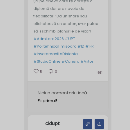
Știi pe cineva care își dorește o
diplomă dar are nevoie de
flexibilitate? Dă un share sau
etichetează un prieten, s-ar putea
să-i schimbi planurile de viitor!
#Admitere2026
#UPT
#PolitehnicaTimisoara
#ID
#IFR
#InvatamantLaDistanta
#StudiuOnline
#Cariera
#Viitor
5
0
Ieri
Niciun comentariu încă.
Fii primul!
cidupt