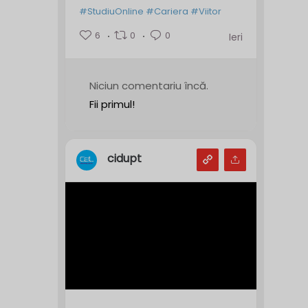
#StudiuOnline
#Cariera
#Viitor
6
0
0
Ieri
Niciun comentariu încă.
Fii primul!
cidupt