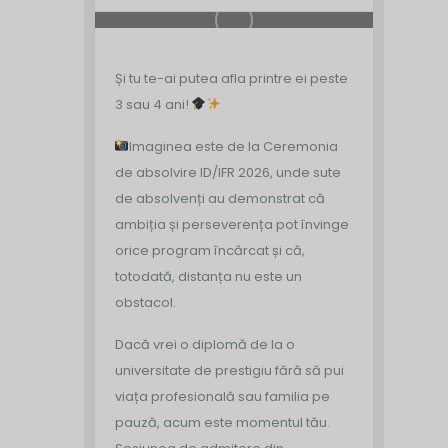
Și tu te-ai putea afla printre ei peste
3 sau 4 ani!
Imaginea este de la Ceremonia
de absolvire ID/IFR 2026, unde sute
de absolvenți au demonstrat că
ambiția și perseverența pot învinge
orice program încărcat și că,
totodată, distanța nu este un
obstacol.
Dacă vrei o diplomă de la o
universitate de prestigiu fără să pui
viața profesională sau familia pe
pauză, acum este momentul tău.