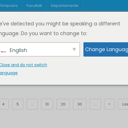
 Timișoara
Facultati
Departamente
Despre DeL
Educație
Educație
've detected you might be speaking a different
pagină
Cine suntem
Oferta de cursuri
Digitaliz
nguage. Do you want to change to:
Change Langua
English
Close and do not switch
language
K
L
M
N
O
P
Q
R
S
T
U
V
W
X
»
4
5
...
10
20
30
...
Las