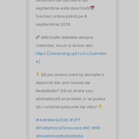
Sesiunea de admitere din
septembrie este deschisă!
Înscrieri online până pe 8
septembrie 2026.
Află toate detaliile despre
calendar, locuri și dosar aici:
https://elearning.upt.ro/ro/admiter
e/
Știi pe cineva care își dorește o
diplomă dar are nevoie de
flexibilitate? Dă un share sau
etichetează un prieten, s-ar putea
să-i schimbi planurile de viitor!
#Admitere2026
#UPT
#PolitehnicaTimisoara
#ID
#IFR
#InvatamantLaDistanta