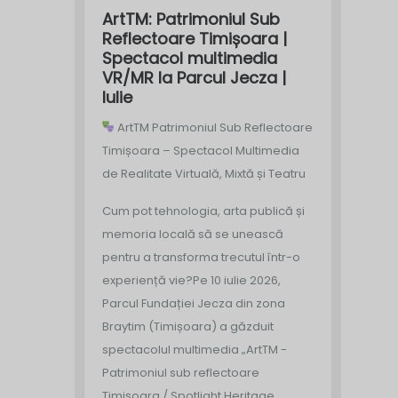
ArtTM: Patrimoniul Sub
Reflectoare Timișoara |
Spectacol multimedia
VR/MR la Parcul Jecza |
Iulie
ArtTM Patrimoniul Sub Reflectoare
Timișoara – Spectacol Multimedia
de Realitate Virtuală, Mixtă și Teatru
Cum pot tehnologia, arta publică și
memoria locală să se unească
pentru a transforma trecutul într-o
experiență vie?
Pe 10 iulie 2026,
Parcul Fundației Jecza din zona
Braytim (Timișoara) a găzduit
spectacolul multimedia „ArtTM -
Patrimoniul sub reflectoare
Timișoara / Spotlight Heritage