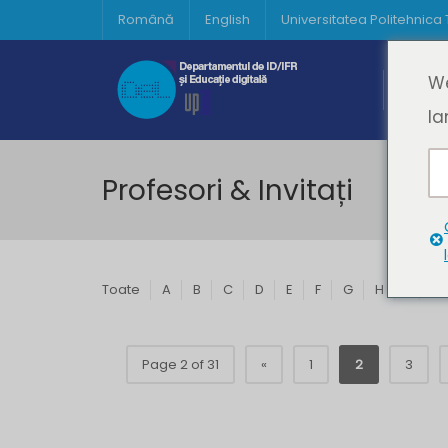
Română
English
Universitatea Politehnica
Acasă
We
Prima 
la
Profesori & Invitați
Toate
A
B
C
D
E
F
G
H
I
J
Page 2 of 31
«
1
2
3