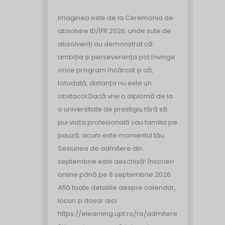
Imaginea este de la Ceremonia de
absolvire ID/IFR 2026, unde sute de
absolvenți au demonstrat că
ambiția și perseverența pot învinge
orice program încărcat și că,
totodată, distanța nu este un
obstacol.
Dacă vrei o diplomă de la
o universitate de prestigiu fără să
pui viața profesională sau familia pe
pauză, acum este momentul tău.
Sesiunea de admitere din
septembrie este deschisă!
Înscrieri
online până pe 8 septembrie 2026.
Află toate detaliile despre calendar,
locuri și dosar aici:
https://elearning.upt.ro/ro/admitere/