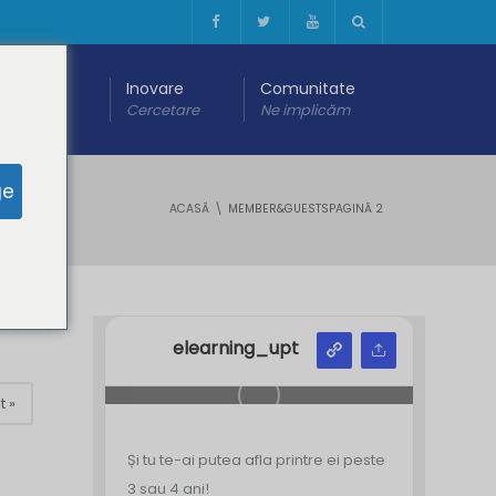
 digitală
Inovare
Comunitate
are
Cercetare
Ne implicăm
ge
ACASĂ
MEMBER&GUESTS
PAGINĂ 2
Y
Z
elearning_upt
t »
Și tu te-ai putea afla printre ei peste
3 sau 4 ani!