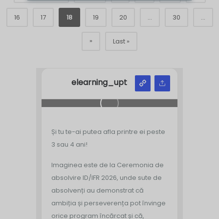
16
17
18
19
20
...
30
...
»
Last »
elearning_upt
Și tu te-ai putea afla printre ei peste
3 sau 4 ani!
Imaginea este de la Ceremonia de
absolvire ID/IFR 2026, unde sute de
absolvenți au demonstrat că
ambiția și perseverența pot învinge
orice program încărcat și că,