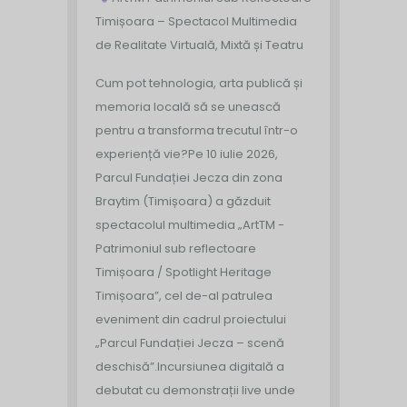
Timișoara – Spectacol Multimedia
de Realitate Virtuală, Mixtă și Teatru
Cum pot tehnologia, arta publică și
memoria locală să se unească
pentru a transforma trecutul într-o
experiență vie?
Pe 10 iulie 2026,
Parcul Fundației Jecza din zona
Braytim (Timișoara) a găzduit
spectacolul multimedia „ArtTM -
Patrimoniul sub reflectoare
Timișoara / Spotlight Heritage
Timișoara”, cel de-al patrulea
eveniment din cadrul proiectului
„Parcul Fundației Jecza – scenă
deschisă”.
Incursiunea digitală a
debutat cu demonstrații live unde