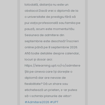
totodată, distanța nu este un
obstacol.
Dacă vrei o diplomă de la
o universitate de prestigiu fără să
pui viața profesională sau familia pe
pauză, acum este momentul tău.
Sesiunea de admitere din
septembrie este deschisă!
Înscrieri
online până pe 8 septembrie 2026.
Află toate detaliile despre calendar,
locuri și dosar aici:
https://elearning.upt.ro/ro/admitere/
Știi pe cineva care își dorește o
diplomă dar are nevoie de
flexibilitate? Dă un share sau
etichetează un prieten, s-ar putea
să-i schimbi planurile de viitor!
#Admitere2026
#UPT