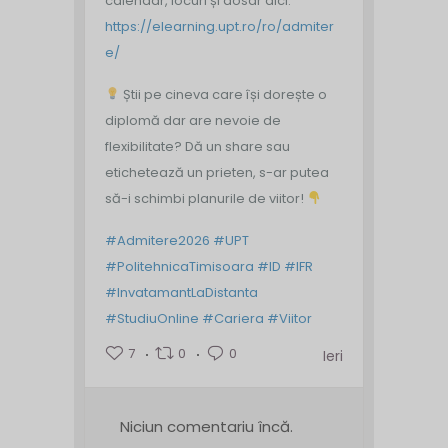
calendar, locuri și dosar aici:
https://elearning.upt.ro/ro/admiter
e/
Știi pe cineva care își dorește o
diplomă dar are nevoie de
flexibilitate? Dă un share sau
etichetează un prieten, s-ar putea
să-i schimbi planurile de viitor!
#Admitere2026
#UPT
#PolitehnicaTimisoara
#ID
#IFR
#InvatamantLaDistanta
#StudiuOnline
#Cariera
#Viitor
7
0
0
Ieri
Niciun comentariu încă.