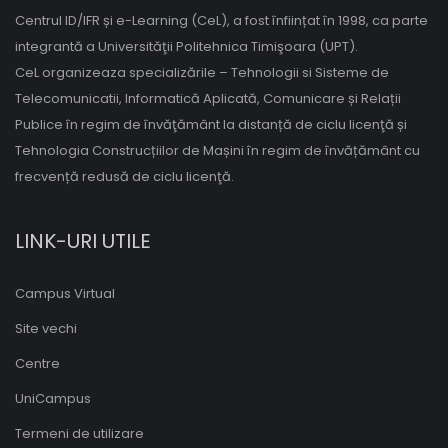
Centrul ID/IFR și e-Learning (CeL), a fost înființat în 1998, ca parte
integrantă a Universităţii Politehnica Timişoara (UPT).
CeL organizeaza specializările – Tehnologii si Sisteme de
Telecomunicatii, Informatică Aplicată, Comunicare și Relații
Publice în regim de învăţământ la distanță de ciclu licenţă și
Tehnologia Construcțiilor de Mașini în regim de învățământ cu
frecvență redusă de ciclu licenţă.
LINK-URI UTILE
Campus Virtual
Site vechi
Centre
UniCampus
Termeni de utilizare