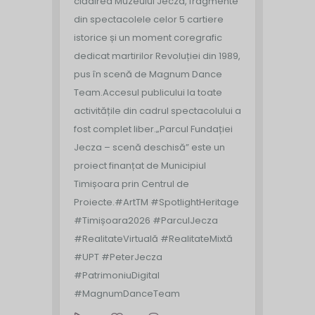
clădirea Muzeului Jecza, fragmente
din spectacolele celor 5 cartiere
istorice și un moment coregrafic
dedicat martirilor Revoluției din 1989,
pus în scenă de Magnum Dance
Team.
Accesul publicului la toate
activitățile din cadrul spectacolului a
fost complet liber.
„Parcul Fundației
Jecza – scenă deschisă” este un
proiect finanțat de Municipiul
Timișoara prin Centrul de
Proiecte.
#ArtTM #SpotlightHeritage
#Timișoara2026 #ParculJecza
#RealitateVirtuală #RealitateMixtă
#UPT #PeterJecza
#PatrimoniuDigital
#MagnumDanceTeam