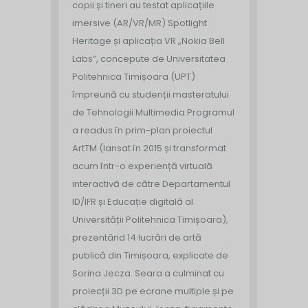
copii și tineri au testat aplicațiile
imersive (AR/VR/MR) Spotlight
Heritage și aplicația VR „Nokia Bell
Labs”, concepute de Universitatea
Politehnica Timișoara (UPT)
împreună cu studenții masteratului
de Tehnologii Multimedia.
Programul
a readus în prim-plan proiectul
ArtTM (lansat în 2015 și transformat
acum într-o experiență virtuală
interactivă de către Departamentul
ID/IFR și Educație digitală al
Universității Politehnica Timișoara),
prezentând 14 lucrări de artă
publică din Timișoara, explicate de
Sorina Jecza. Seara a culminat cu
proiecții 3D pe ecrane multiple și pe