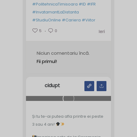
#PolitehnicaTimisoara
#ID
#IFR
#InvatamantLaDistanta
#StudiuOnline
#Cariera
#Viitor
5
0
Ieri
Niciun comentariu încă.
Fii primul!
cidupt
Și tu te-ai putea afla printre ei peste
3 sau 4 ani!