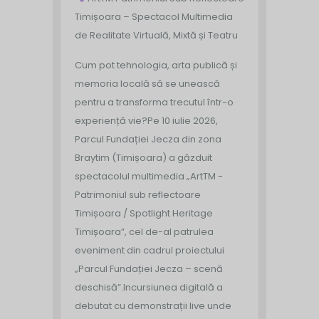
Timișoara – Spectacol Multimedia
de Realitate Virtuală, Mixtă și Teatru
Cum pot tehnologia, arta publică și
memoria locală să se unească
pentru a transforma trecutul într-o
experiență vie?
Pe 10 iulie 2026,
Parcul Fundației Jecza din zona
Braytim (Timișoara) a găzduit
spectacolul multimedia „ArtTM -
Patrimoniul sub reflectoare
Timișoara / Spotlight Heritage
Timișoara”, cel de-al patrulea
eveniment din cadrul proiectului
„Parcul Fundației Jecza – scenă
deschisă”.
Incursiunea digitală a
debutat cu demonstrații live unde