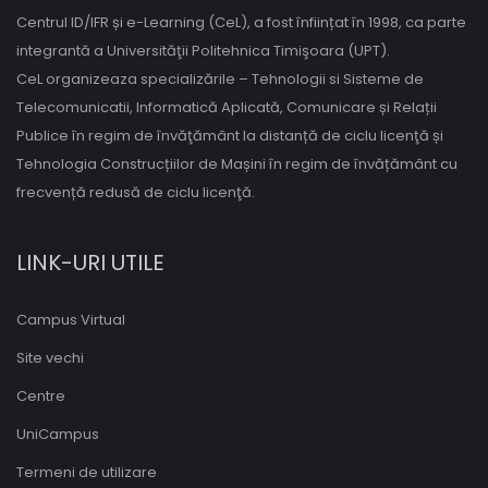
Centrul ID/IFR și e-Learning (CeL), a fost înființat în 1998, ca parte
integrantă a Universităţii Politehnica Timişoara (UPT).
CeL organizeaza specializările – Tehnologii si Sisteme de
Telecomunicatii, Informatică Aplicată, Comunicare și Relații
Publice în regim de învăţământ la distanță de ciclu licenţă și
Tehnologia Construcțiilor de Mașini în regim de învățământ cu
frecvență redusă de ciclu licenţă.
LINK-URI UTILE
Campus Virtual
Site vechi
Centre
UniCampus
Termeni de utilizare