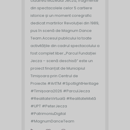
clădirea Muzeului Jecza, fragmente
din spectacolele celor 5 cartiere
istorice și un moment coregrafic
dedicat martirilor Revoluției din 1989,
pus în scenă de Magnum Dance
Team.
Accesul publicului la toate
activitățile din cadrul spectacolului a
fost complet liber.
„Parcul Fundației
Jecza – scenă deschisă” este un
proiect finanțat de Municipiul
Timișoara prin Centrul de
Proiecte.
#ArtTM #SpotlightHeritage
#Timișoara2026 #ParculJecza
#RealitateVirtuală #RealitateMixtă
#UPT #PeterJecza
#PatrimoniuDigital
#MagnumDanceTeam