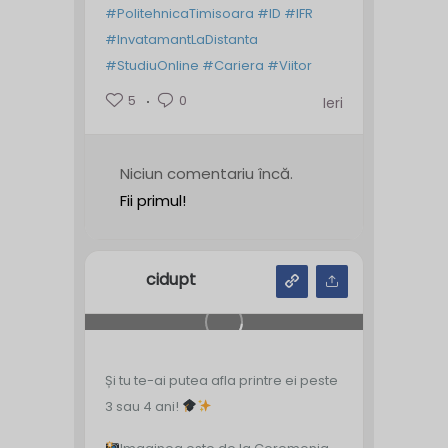
#PolitehnicaTimisoara
#ID
#IFR
#InvatamantLaDistanta
#StudiuOnline
#Cariera
#Viitor
5
0
Ieri
Niciun comentariu încă.
Fii primul!
cidupt
Și tu te-ai putea afla printre ei peste
3 sau 4 ani!