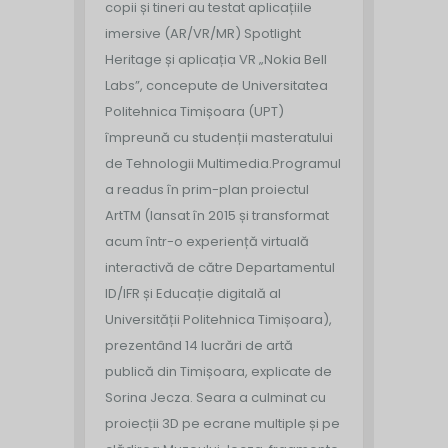
copii și tineri au testat aplicațiile
imersive (AR/VR/MR) Spotlight
Heritage și aplicația VR „Nokia Bell
Labs”, concepute de Universitatea
Politehnica Timișoara (UPT)
împreună cu studenții masteratului
de Tehnologii Multimedia.
Programul
a readus în prim-plan proiectul
ArtTM (lansat în 2015 și transformat
acum într-o experiență virtuală
interactivă de către Departamentul
ID/IFR și Educație digitală al
Universității Politehnica Timișoara),
prezentând 14 lucrări de artă
publică din Timișoara, explicate de
Sorina Jecza. Seara a culminat cu
proiecții 3D pe ecrane multiple și pe