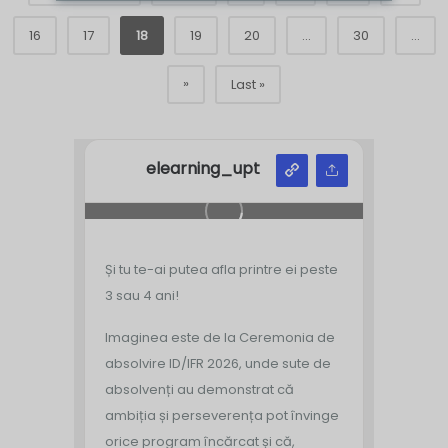
16
17
18
19
20
...
30
...
»
Last »
elearning_upt
Și tu te-ai putea afla printre ei peste
3 sau 4 ani!
Imaginea este de la Ceremonia de
absolvire ID/IFR 2026, unde sute de
absolvenți au demonstrat că
ambiția și perseverența pot învinge
orice program încărcat și că,