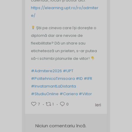
calendar, locuri și dosar aici:
https://elearning.upt.ro/ro/admiter
e/
Știi pe cineva care își dorește o
diplomă dar are nevoie de
flexibilitate? Dă un share sau
etichetează un prieten, s-ar putea
să-i schimbi planurile de viitor!
#Admitere2026
#UPT
#PolitehnicaTimisoara
#ID
#IFR
#InvatamantLaDistanta
#StudiuOnline
#Cariera
#Viitor
7
1
0
Ieri
Niciun comentariu încă.