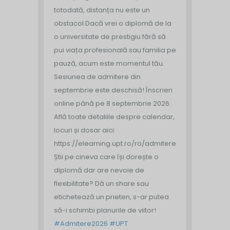
totodată, distanța nu este un
obstacol.
Dacă vrei o diplomă de la
o universitate de prestigiu fără să
pui viața profesională sau familia pe
pauză, acum este momentul tău.
Sesiunea de admitere din
septembrie este deschisă!
Înscrieri
online până pe 8 septembrie 2026.
Află toate detaliile despre calendar,
locuri și dosar aici:
https://elearning.upt.ro/ro/admitere/
Știi pe cineva care își dorește o
diplomă dar are nevoie de
flexibilitate? Dă un share sau
etichetează un prieten, s-ar putea
să-i schimbi planurile de viitor!
#Admitere2026
#UPT