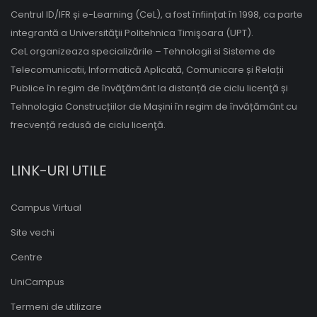
Centrul ID/IFR și e-Learning (CeL), a fost înființat în 1998, ca parte
integrantă a Universităţii Politehnica Timişoara (UPT).
CeL organizeaza specializările – Tehnologii si Sisteme de
Telecomunicatii, Informatică Aplicată, Comunicare și Relații
Publice în regim de învăţământ la distanță de ciclu licenţă și
Tehnologia Construcțiilor de Mașini în regim de învățământ cu
frecvență redusă de ciclu licenţă.
LINK-URI UTILE
Campus Virtual
Site vechi
Centre
UniCampus
Termeni de utilizare