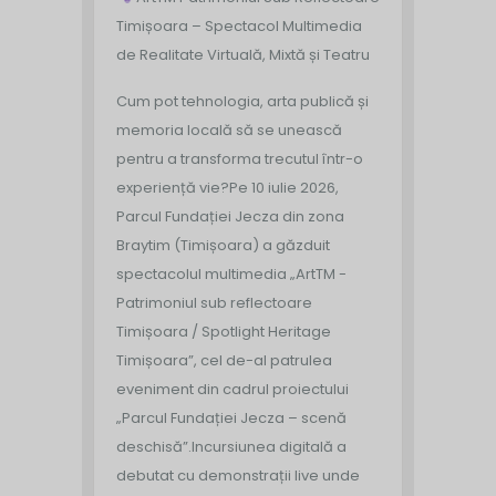
Timișoara – Spectacol Multimedia
de Realitate Virtuală, Mixtă și Teatru
Cum pot tehnologia, arta publică și
memoria locală să se unească
pentru a transforma trecutul într-o
experiență vie?
Pe 10 iulie 2026,
Parcul Fundației Jecza din zona
Braytim (Timișoara) a găzduit
spectacolul multimedia „ArtTM -
Patrimoniul sub reflectoare
Timișoara / Spotlight Heritage
Timișoara”, cel de-al patrulea
eveniment din cadrul proiectului
„Parcul Fundației Jecza – scenă
deschisă”.
Incursiunea digitală a
debutat cu demonstrații live unde