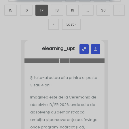
15
16
17
18
19
...
30
...
»
Last »
elearning_upt
Și tu te-ai putea afla printre ei peste
3 sau 4 ani!
Imaginea este de la Ceremonia de
absolvire ID/IFR 2026, unde sute de
absolvenți au demonstrat că
ambiția și perseverența pot învinge
orice program încărcat și că,