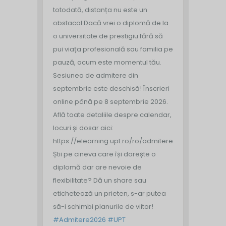
totodată, distanța nu este un
obstacol.
Dacă vrei o diplomă de la
o universitate de prestigiu fără să
pui viața profesională sau familia pe
pauză, acum este momentul tău.
Sesiunea de admitere din
septembrie este deschisă!
Înscrieri
online până pe 8 septembrie 2026.
Află toate detaliile despre calendar,
locuri și dosar aici:
https://elearning.upt.ro/ro/admitere/
Știi pe cineva care își dorește o
diplomă dar are nevoie de
flexibilitate? Dă un share sau
etichetează un prieten, s-ar putea
să-i schimbi planurile de viitor!
#Admitere2026
#UPT