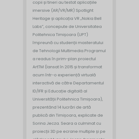
copii și tineri au testat aplicațiile
imersive (AR/VR/MR) Spotlight
Heritage și aplicația VR „Nokia Bell
Labs”, concepute de Universitatea
Politehnica Timișoara (UPT)
împreună cu studenții masteratului
de Tehnologii Multimedia.
Programul
a readus în prim-plan proiectul
ArtTM (lansat în 2015 și transformat
acum într-o experiență virtuală
interactivă de către Departamentul
ID/IFR și Educație digitală al
Universității Politehnica Timișoara),
prezentând 14 lucrări de artă
publică din Timișoara, explicate de
Sorina Jecza. Seara a culminat cu
proiecții 3D pe ecrane multiple și pe