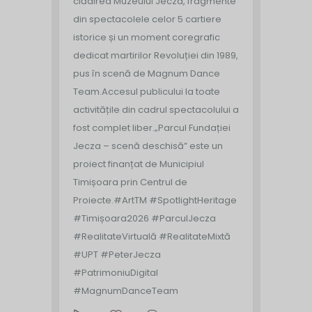
clădirea Muzeului Jecza, fragmente
din spectacolele celor 5 cartiere
istorice și un moment coregrafic
dedicat martirilor Revoluției din 1989,
pus în scenă de Magnum Dance
Team.
Accesul publicului la toate
activitățile din cadrul spectacolului a
fost complet liber.
„Parcul Fundației
Jecza – scenă deschisă” este un
proiect finanțat de Municipiul
Timișoara prin Centrul de
Proiecte.
#ArtTM #SpotlightHeritage
#Timișoara2026 #ParculJecza
#RealitateVirtuală #RealitateMixtă
#UPT #PeterJecza
#PatrimoniuDigital
#MagnumDanceTeam