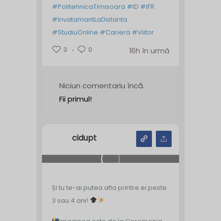
#PolitehnicaTimisoara
#ID
#IFR
#InvatamantLaDistanta
#StudiuOnline
#Cariera
#Viitor
3
0
16h în urmă
Niciun comentariu încă.
Fii primul!
cidupt
Și tu te-ai putea afla printre ei peste
3 sau 4 ani!