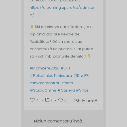
calendar, locuri și dosar aici:
https://elearning.upt.ro/ro/admiter
e/
Știi pe cineva care își dorește o
diplomă dar are nevoie de
flexibilitate? Dă un share sau
etichetează un prieten, s-ar putea
să-i schimbi planurile de viitor!
#Admitere2026
#UPT
#PolitehnicaTimisoara
#ID
#IFR
#InvatamantLaDistanta
#StudiuOnline
#Cariera
#Viitor
4
1
0
16h în urmă
Niciun comentariu încă.