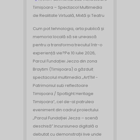
Timișoara – Spectacol Multimedia
de Realitate Virtuală, Mixtă și Teatru
Cum pot tehnologia, arta publică și
memoria locală să se unească
pentru a transforma trecutul într-o
experiență vie?
Pe 10 iulie 2026,
Parcul Fundației Jecza din zona
Braytim (Timișoara) a găzduit
spectacolul multimedia „ArtTM -
Patrimoniul sub reflectoare
Timișoara / Spotlight Heritage
Timișoara”, cel de-al patrulea
eveniment din cadrul proiectului
„Parcul Fundației Jecza – scenă
deschisă”.
Incursiunea digitală a
debutat cu demonstrații live unde