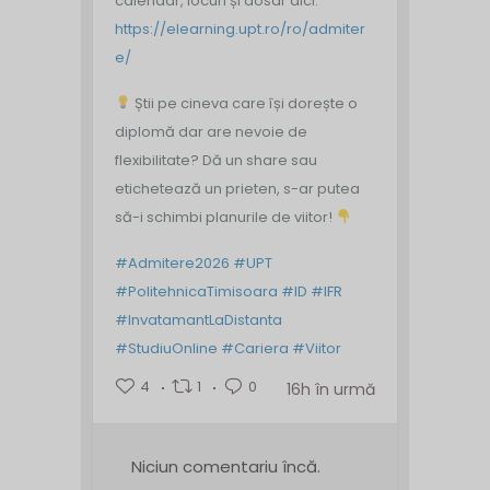
calendar, locuri și dosar aici:
https://elearning.upt.ro/ro/admiter
e/
Știi pe cineva care își dorește o
diplomă dar are nevoie de
flexibilitate? Dă un share sau
etichetează un prieten, s-ar putea
să-i schimbi planurile de viitor!
#Admitere2026
#UPT
#PolitehnicaTimisoara
#ID
#IFR
#InvatamantLaDistanta
#StudiuOnline
#Cariera
#Viitor
4
1
0
16h în urmă
Niciun comentariu încă.