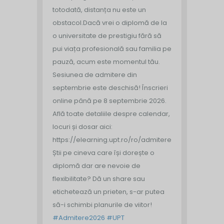
totodată, distanța nu este un
obstacol.
Dacă vrei o diplomă de la
o universitate de prestigiu fără să
pui viața profesională sau familia pe
pauză, acum este momentul tău.
Sesiunea de admitere din
septembrie este deschisă!
Înscrieri
online până pe 8 septembrie 2026.
Află toate detaliile despre calendar,
locuri și dosar aici:
https://elearning.upt.ro/ro/admitere/
Știi pe cineva care își dorește o
diplomă dar are nevoie de
flexibilitate? Dă un share sau
etichetează un prieten, s-ar putea
să-i schimbi planurile de viitor!
#Admitere2026
#UPT