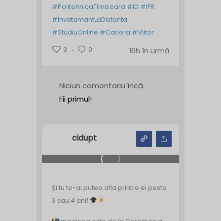
#PolitehnicaTimisoara
#ID
#IFR
#InvatamantLaDistanta
#StudiuOnline
#Cariera
#Viitor
3
0
16h în urmă
Niciun comentariu încă.
Fii primul!
cidupt
Și tu te-ai putea afla printre ei peste
3 sau 4 ani!