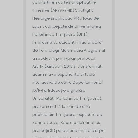
copii și tineri au testat aplicațiile
imersive (AR/VR/MR) Spotlight
Heritage și aplicația VR „Nokia Bell
Labs”, concepute de Universitatea
Politehnica Timișoara (UPT)
împreună cu studenții masteratului
de Tehnologii Multimedia.
Programul
a readus în prim-plan proiectul
ArtTM (lansat în 2015 și transformat
acum într-o experiență virtuală
interactivă de către Departamentul
ID/IFR și Educație digitală al
Universității Politehnica Timișoara),
prezentând 14 lucrări de artă
publică din Timișoara, explicate de
Sorina Jecza. Seara a culminat cu
proiecții 3D pe ecrane multiple și pe