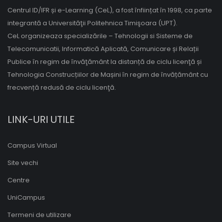
Centrul ID/IFR și e-Learning (CeL), a fost înființat în 1998, ca parte
integrantă a Universităţii Politehnica Timişoara (UPT).
CeL organizeaza specializările – Tehnologii si Sisteme de
Telecomunicatii, Informatică Aplicată, Comunicare și Relații
Publice în regim de învăţământ la distanță de ciclu licenţă și
Tehnologia Construcțiilor de Mașini în regim de învățământ cu
frecvență redusă de ciclu licenţă.
LINK-URI UTILE
Campus Virtual
Site vechi
Centre
UniCampus
Termeni de utilizare