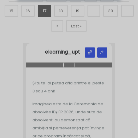
15
16
17
18
19
...
30
...
»
Last »
elearning_upt
Și tu te-ai putea afla printre ei peste
3 sau 4 ani!
Imaginea este de la Ceremonia de
absolvire ID/IFR 2026, unde sute de
absolvenți au demonstrat că
ambiția și perseverența pot învinge
orice program încărcat și că,